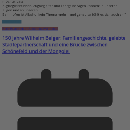
möchte, dass
Zugbegleiterinnen, Zugbegleiter und Fahrgäste sagen können: In unseren
Zügen und an unseren
Bahnhöfen ist Alkohol kein Thema mehr – und genau so fühlt es sich auch an.“
Weiterlesen...
Berlin
Brandenburg
Schönefeld
Wirtschaft
150 Jahre Wilhelm Belger: Familiengeschichte, gelebte
Städtepartnerschaft und eine Brücke zwischen
Schönefeld und der Mongolei