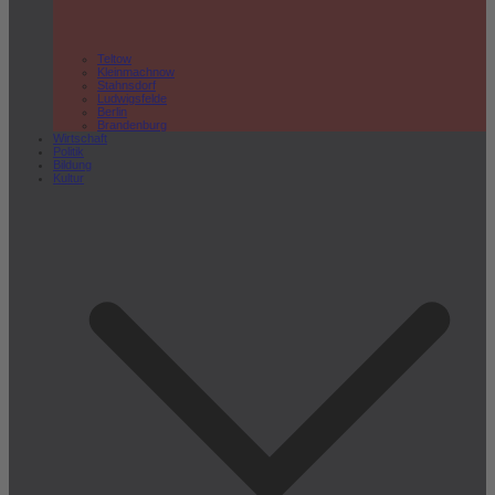
Teltow
Kleinmachnow
Stahnsdorf
Ludwigsfelde
Berlin
Brandenburg
Wirtschaft
Politik
Bildung
Kultur