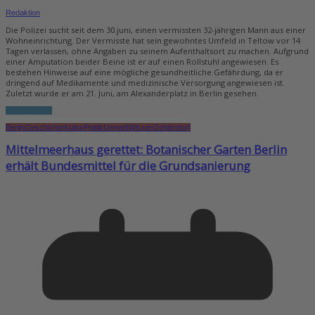
Redaktion
Die Polizei sucht seit dem 30.juni, einen vermissten 32-jährigen Mann aus einer
Wohneinrichtung. Der Vermisste hat sein gewohntes Umfeld in Teltow vor 14
Tagen verlassen, ohne Angaben zu seinem Aufenthaltsort zu machen. Aufgrund
einer Amputation beider Beine ist er auf einen Rollstuhl angewiesen. Es
bestehen Hinweise auf eine mögliche gesundheitliche Gefährdung, da er
dringend auf Medikamente und medizinische Versorgung angewiesen ist.
Zuletzt wurde er am 21. Juni, am Alexanderplatz in Berlin gesehen.
Weiterlesen...
Berlin
Geschichte
Kultur
Politik
Umwelt
Wissen
Zehlendorf
Mittelmeerhaus gerettet: Botanischer Garten Berlin
erhält Bundesmittel für die Grundsanierung