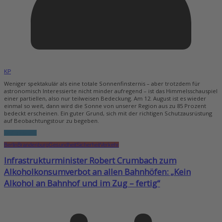
KP
Weniger spektakulär als eine totale Sonnenfinsternis – aber trotzdem für
astronomisch Interessierte nicht minder aufregend – ist das Himmelsschauspiel
einer partiellen, also nur teilweisen Bedeckung. Am 12. August ist es wieder
einmal so weit, dann wird die Sonne von unserer Region aus zu 85 Prozent
bedeckt erscheinen. Ein guter Grund, sich mit der richtigen Schutzausrüstung
auf Beobachtungstour zu begeben.
Weiterlesen...
Berlin
Brandenburg
Gesundheit
Sicherheit
Verkehr
Infrastrukturminister Robert Crumbach zum
Alkoholkonsumverbot an allen Bahnhöfen: „Kein
Alkohol an Bahnhof und im Zug – fertig“