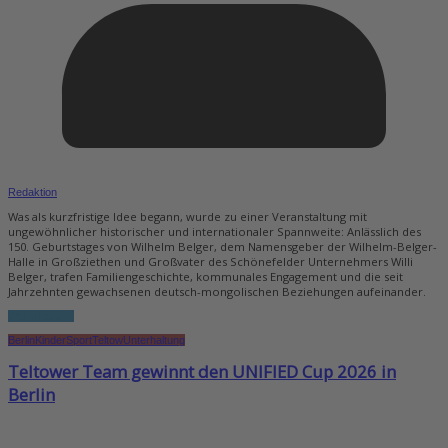
Redaktion
Was als kurzfristige Idee begann, wurde zu einer Veranstaltung mit
ungewöhnlicher historischer und internationaler Spannweite: Anlässlich des
150. Geburtstages von Wilhelm Belger, dem Namensgeber der Wilhelm-Belger-
Halle in Großziethen und Großvater des Schönefelder Unternehmers Willi
Belger, trafen Familiengeschichte, kommunales Engagement und die seit
Jahrzehnten gewachsenen deutsch-mongolischen Beziehungen aufeinander.
Weiterlesen...
Berlin
Kinder
Sport
Teltow
Unterhaltung
Teltower Team gewinnt den UNIFIED Cup 2026 in
Berlin