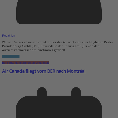
Redaktion
Werner Gatzer ist neuer Vorsitzender des Aufsichtsrates der Flughafen Berlin
Brandenburg GmbH (FBB). Er wurde in der Sitzung am3. Juli von den
Aufsichtsratsmitgliedern einstimmig gewählt.
Weiterlesen...
Berlin
Brandenburg
Verkehr
Wirtschaft
Air Canada fliegt vom BER nach Montréal