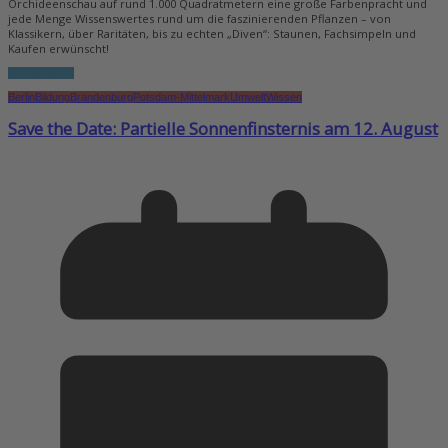
Orchideenschau auf rund 1.000 Quadratmetern eine große Farbenpracht und
jede Menge Wissenswertes rund um die faszinierenden Pflanzen – von
Klassikern, über Raritäten, bis zu echten „Diven“: Staunen, Fachsimpeln und
Kaufen erwünscht!
Weiterlesen...
Berlin
Bildung
Brandenburg
Potsdam-Mittelmark
Umwelt
Wissen
Save the Date: Partielle Sonnenfinsternis am 12. August