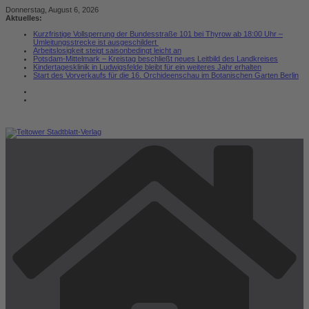
Zum
Donnerstag, August 6, 2026
Inhalt
Aktuelles:
springen
Kurzfristige Vollsperrung der Bundesstraße 101 bei Thyrow ab 18:00 Uhr –
Umleitungsstrecke ist ausgeschildert
Arbeitslosigkeit steigt saisonbedingt leicht an
Potsdam-Mittelmark – Kreistag beschließt neues Leitbild des Landkreises
Kindertagesklinik in Ludwigsfelde bleibt für ein weiteres Jahr erhalten
Start des Vorverkaufs für die 16. Orchideenschau im Botanischen Garten Berlin