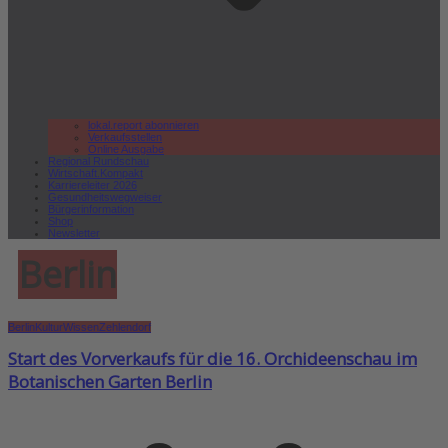
lokal.report abonnieren
Verkaufsstellen
Online Ausgabe
Regional Rundschau
Wirtschaft.Kompakt
Karriereleiter 2026
Gesundheitswegweiser
Bürgerinformation
Shop
Newsletter
Berlin
Berlin
Kultur
Wissen
Zehlendorf
Start des Vorverkaufs für die 16. Orchideenschau im
Botanischen Garten Berlin