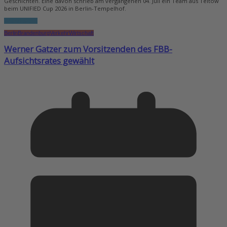
Geschichten. Eine davon schrieb am vergangenen 04. Juli ein Team aus Teltow
beim UNIFIED Cup 2026 in Berlin-Tempelhof.
Weiterlesen...
Berlin
Brandenburg
Verkehr
Wirtschaft
Werner Gatzer zum Vorsitzenden des FBB-
Aufsichtsrates gewählt