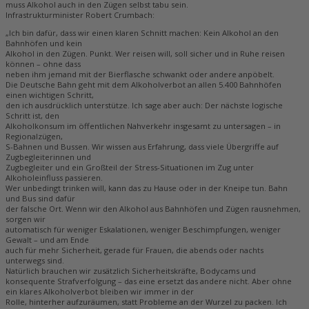
muss Alkohol auch in den Zügen selbst tabu sein.
Infrastrukturminister Robert Crumbach:
„Ich bin dafür, dass wir einen klaren Schnitt machen: Kein Alkohol an den
Bahnhöfen und kein
Alkohol in den Zügen. Punkt. Wer reisen will, soll sicher und in Ruhe reisen
können – ohne dass
neben ihm jemand mit der Bierflasche schwankt oder andere anpöbelt.
Die Deutsche Bahn geht mit dem Alkoholverbot an allen 5.400 Bahnhöfen
einen wichtigen Schritt,
den ich ausdrücklich unterstütze. Ich sage aber auch: Der nächste logische
Schritt ist, den
Alkoholkonsum im öffentlichen Nahverkehr insgesamt zu untersagen – in
Regionalzügen,
S-Bahnen und Bussen. Wir wissen aus Erfahrung, dass viele Übergriffe auf
Zugbegleiterinnen und
Zugbegleiter und ein Großteil der Stress-Situationen im Zug unter
Alkoholeinfluss passieren.
Wer unbedingt trinken will, kann das zu Hause oder in der Kneipe tun. Bahn
und Bus sind dafür
der falsche Ort. Wenn wir den Alkohol aus Bahnhöfen und Zügen rausnehmen,
sorgen wir
automatisch für weniger Eskalationen, weniger Beschimpfungen, weniger
Gewalt – und am Ende
auch für mehr Sicherheit, gerade für Frauen, die abends oder nachts
unterwegs sind.
Natürlich brauchen wir zusätzlich Sicherheitskräfte, Bodycams und
konsequente Strafverfolgung – das eine ersetzt das andere nicht. Aber ohne
ein klares Alkoholverbot bleiben wir immer in der
Rolle, hinterher aufzuräumen, statt Probleme an der Wurzel zu packen. Ich