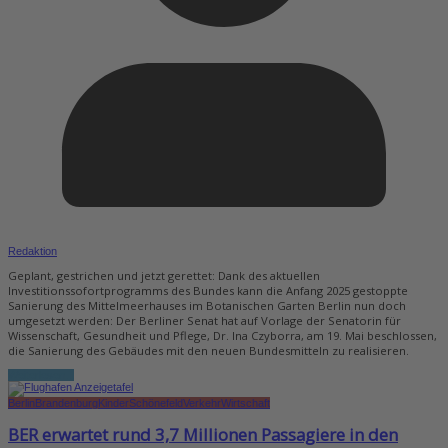
Redaktion
Geplant, gestrichen und jetzt gerettet: Dank des aktuellen
Investitionssofortprogramms des Bundes kann die Anfang 2025 gestoppte
Sanierung des Mittelmeerhauses im Botanischen Garten Berlin nun doch
umgesetzt werden: Der Berliner Senat hat auf Vorlage der Senatorin für
Wissenschaft, Gesundheit und Pflege, Dr. Ina Czyborra, am 19. Mai beschlossen,
die Sanierung des Gebäudes mit den neuen Bundesmitteln zu realisieren.
Weiterlesen...
Berlin
Brandenburg
Kinder
Schönefeld
Verkehr
Wirtschaft
BER erwartet rund 3,7 Millionen Passagiere in den