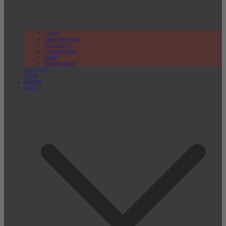
Teltow
Kleinmachnow
Stahnsdorf
Ludwigsfelde
Berlin
Brandenburg
Wirtschaft
Politik
Bildung
Kultur