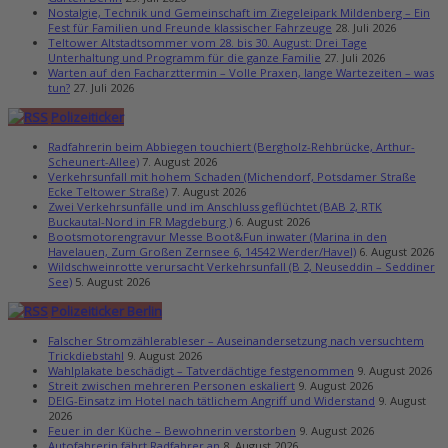
Nostalgie, Technik und Gemeinschaft im Ziegeleipark Mildenberg – Ein
Fest für Familien und Freunde klassischer Fahrzeuge
28. Juli 2026
Teltower Altstadtsommer vom 28. bis 30. August: Drei Tage
Unterhaltung und Programm für die ganze Familie
27. Juli 2026
Warten auf den Facharzttermin – Volle Praxen, lange Wartezeiten – was
tun?
27. Juli 2026
Polizeiticker
Radfahrerin beim Abbiegen touchiert (Bergholz-Rehbrücke, Arthur-
Scheunert-Allee)
7. August 2026
Verkehrsunfall mit hohem Schaden (Michendorf, Potsdamer Straße
Ecke Teltower Straße)
7. August 2026
Zwei Verkehrsunfälle und im Anschluss geflüchtet (BAB 2, RTK
Buckautal-Nord in FR Magdeburg )
6. August 2026
Bootsmotorengravur Messe Boot&Fun inwater (Marina in den
Havelauen, Zum Großen Zernsee 6, 14542 Werder/Havel)
6. August 2026
Wildschweinrotte verursacht Verkehrsunfall (B 2, Neuseddin – Seddiner
See)
5. August 2026
Polizeiticker Berlin
Falscher Stromzählerableser – Auseinandersetzung nach versuchtem
Trickdiebstahl
9. August 2026
Wahlplakate beschädigt – Tatverdächtige festgenommen
9. August 2026
Streit zwischen mehreren Personen eskaliert
9. August 2026
DEIG-Einsatz im Hotel nach tätlichem Angriff und Widerstand
9. August
2026
Feuer in der Küche – Bewohnerin verstorben
9. August 2026
Autofahrerin fährt Radfahrer an
8. August 2026