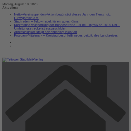
Zum
Montag, August 10, 2026
Inhalt
Aktuelles:
springen
Netto-Vereinsspenden-Aktion begünstigt dieses Jahr den Tierschutz
Ludwigsfelde e.V.
Stadtradeln – Teltow radelt für ein gutes Klima
Kurzfristige Vollsperrung der Bundesstraße 101 bei Thyrow ab 18:00 Uhr –
Umleitungsstrecke ist ausgeschildert
Arbeitslosigkeit steigt saisonbedingt leicht an
Potsdam-Mittelmark – Kreistag beschließt neues Leitbild des Landkreises