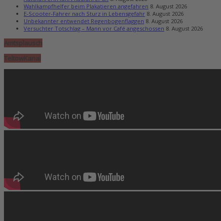
Wahlkampfhelfer beim Plakatieren angefahren
8. August 2026
E-Scooter-Fahrer nach Sturz in Lebensgefahr
8. August 2026
Unbekannter entwendet Regenbogenflaggen
8. August 2026
Versuchter Totschlag – Mann vor Café angeschossen
8. August 2026
Amtsplausch
TeltowKanal