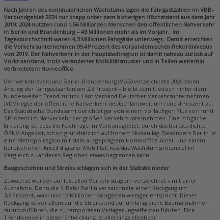
Nach Jahren des kontinuierlichen Wachstums lagen die Fahrgastzahlen im VBB-
Verbundgebiet 2024 nur knapp unter dem bisherigen Höchststand aus dem Jahr
2019: 2024 nutzten rund 1,56 Milliarden Menschen den öffentlichen Nahverkehr
in Berlin und Brandenburg – 43 Millionen mehr als im Vorjahr.
Im
Tagesdurchschnitt waren 4,3 Millionen Fahrgäste unterwegs.
Damit erreichten
die Verkehrsunternehmen 99,4 Prozent des vorpandemischen Rekordniveaus
von 2019. Der Nahverkehr in der Hauptstadtregion ist damit nahezu zurück auf
Vorkrisenstand, trotz veränderter Mobilitätsmuster und in Teilen weiterhin
verbreitetem Homeoffice.
Der Verkehrsverbund Berlin-Brandenburg (VBB) verzeichnete 2024 einen
Anstieg der Fahrgastzahlen um 2,8 Prozent – bleibt damit jedoch hinter dem
bundesweiten Trend zurück. Laut Verband Deutscher Verkehrsunternehmen
(VDV) legte der öffentliche Nahverkehr deutschlandweit um rund 4 Prozent zu.
Das Statistische Bundesamt berichtet gar von einem vorläufigen Plus von rund
5 Prozent im Nahverkehr der großen Verkehrsunternehmen. Eine mögliche
Erklärung ist, dass die Nachfrage im Verbundgebiet, durch das bereits dichte
ÖPNV-Angebot, schon grundsätzlich auf hohem Niveau lag. Besonders Berlin ist
eine Metropolregion mit stark ausgeprägtem Homeoffice-Anteil und einem
bereits hohen Anteil digitaler Mobilität, was das Wachstumspotenzial im
Vergleich zu anderen Regionen etwas begrenzen kann.
Baugeschehen und Streiks schlagen sich in der Statistik nieder
Zuwächse wurden auf fast allen Verkehrsträgern verzeichnet – mit einer
Ausnahme. Denn die S-Bahn Berlin
verzeichnete einen Rückgang um
3,6 Prozent, was rund 17 Millionen Fahrgästen weniger entspricht. Dieser
Rückgang ist vor allem auf die Streiks und auf umfangreiche Baumaßnahmen
zurückzuführen, die zu temporären Verlagerungseffekten führten. Eine
Trendwende in dieser Entwicklung ist allerdings absehbar.