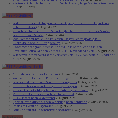
Warten auf den Facharzttermin – Volle Praxen, lange Wartezeiten – was
tun?
27. Juli 2026
Polizeiticker
Radfahrerin beim Abbiegen touchiert (Bergholz-Rehbrücke, Arthur-
Scheunert-Allee)
7. August 2026
Verkehrsunfall mit hohem Schaden (Michendorf, Potsdamer Straße
Ecke Teltower Straße)
7. August 2026
Zwei Verkehrsunfälle und im Anschluss geflüchtet (BAB 2, RTK
Buckautal-Nord in FR Magdeburg )
6. August 2026
Bootsmotorengravur Messe Boot&Fun inwater (Marina in den
Havelauen, Zum Großen Zernsee 6, 14542 Werder/Havel)
6. August 2026
Wildschweinrotte verursacht Verkehrsunfall (B 2, Neuseddin – Seddiner
See)
5. August 2026
Polizeiticker Berlin
Autofahrerin fährt Radfahrer an
8. August 2026
Wahlkampfhelfer beim Plakatieren angefahren
8. August 2026
E-Scooter-Fahrer nach Sturz in Lebensgefahr
8. August 2026
Unbekannter entwendet Regenbogenflaggen
8. August 2026
Versuchter Totschlag – Mann vor Café angeschossen
8. August 2026
Motorradfahrer bei Verkehrsunfall verletzt
7. August 2026
DEIG-Einsatz nach Widerstand
7. August 2026
Spezialkräfte durchsuchen Wohnung nach Schüssen
7. August 2026
Imbiss mit Waffe ausgeraubt
6. August 2026
Raubüberfall auf Lebensmitteldiscounter
6. August 2026
Amtsplausch