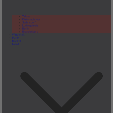
Teltow
Kleinmachnow
Stahnsdorf
Ludwigsfelde
Berlin
Brandenburg
Wirtschaft
Politik
Bildung
Kultur