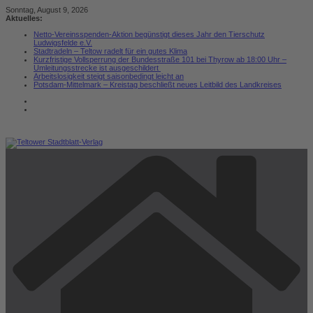
Zum
Sonntag, August 9, 2026
Inhalt
Aktuelles:
springen
Netto-Vereinsspenden-Aktion begünstigt dieses Jahr den Tierschutz
Ludwigsfelde e.V.
Stadtradeln – Teltow radelt für ein gutes Klima
Kurzfristige Vollsperrung der Bundesstraße 101 bei Thyrow ab 18:00 Uhr –
Umleitungsstrecke ist ausgeschildert
Arbeitslosigkeit steigt saisonbedingt leicht an
Potsdam-Mittelmark – Kreistag beschließt neues Leitbild des Landkreises