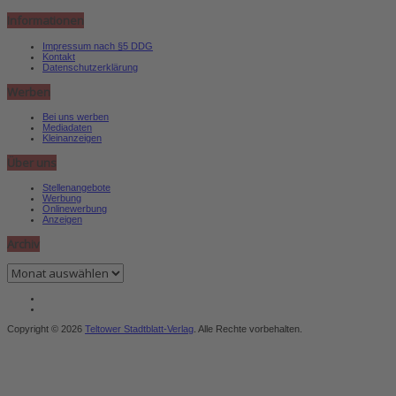
Informationen
Impressum nach §5 DDG
Kontakt
Datenschutzerklärung
Werben
Bei uns werben
Mediadaten
Kleinanzeigen
Über uns
Stellenangebote
Werbung
Onlinewerbung
Anzeigen
Archiv
Archiv
Copyright © 2026
Teltower Stadtblatt-Verlag
. Alle Rechte vorbehalten.