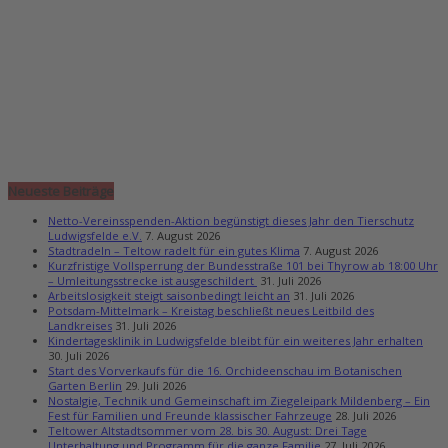
Neueste Beiträge
Netto-Vereinsspenden-Aktion begünstigt dieses Jahr den Tierschutz
Ludwigsfelde e.V.
7. August 2026
Stadtradeln – Teltow radelt für ein gutes Klima
7. August 2026
Kurzfristige Vollsperrung der Bundesstraße 101 bei Thyrow ab 18:00 Uhr
– Umleitungsstrecke ist ausgeschildert
31. Juli 2026
Arbeitslosigkeit steigt saisonbedingt leicht an
31. Juli 2026
Potsdam-Mittelmark – Kreistag beschließt neues Leitbild des
Landkreises
31. Juli 2026
Kindertagesklinik in Ludwigsfelde bleibt für ein weiteres Jahr erhalten
30. Juli 2026
Start des Vorverkaufs für die 16. Orchideenschau im Botanischen
Garten Berlin
29. Juli 2026
Nostalgie, Technik und Gemeinschaft im Ziegeleipark Mildenberg – Ein
Fest für Familien und Freunde klassischer Fahrzeuge
28. Juli 2026
Teltower Altstadtsommer vom 28. bis 30. August: Drei Tage
Unterhaltung und Programm für die ganze Familie
27. Juli 2026