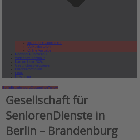
lokal.report abonnieren
Verkaufsstellen
Online Ausgabe
Regional Rundschau
Wirtschaft.Kompakt
Karriereleiter 2026
Gesundheitswegweiser
Bürgerinformation
Shop
Newsletter
Berlin
Brandenburg
Gesundheit
Teltow
Gesellschaft für
SeniorenDienste in
Berlin – Brandenburg