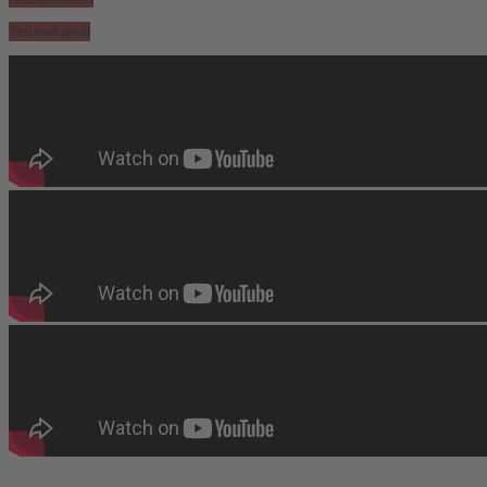
TeltowKanal