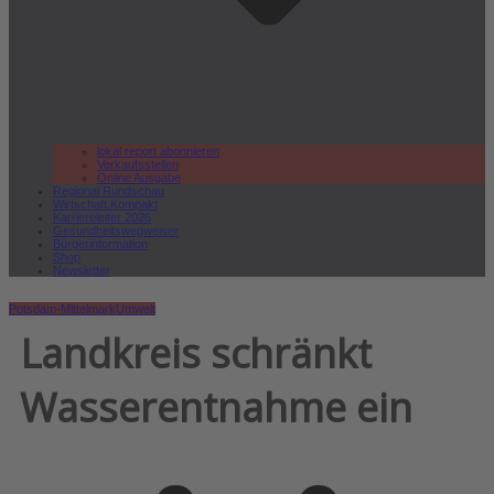
lokal.report abonnieren
Verkaufsstellen
Online Ausgabe
Regional Rundschau
Wirtschaft.Kompakt
Karriereleiter 2026
Gesundheitswegweiser
Bürgerinformation
Shop
Newsletter
Potsdam-Mittelmark
Umwelt
Landkreis schränkt
Wasserentnahme ein