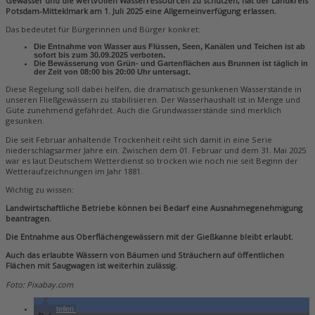
Gewässer und die wertvollen Wasserressourcen zu schützen, hat der Landkreis
Potsdam-Mitteklmark am 1. Juli 2025 eine Allgemeinverfügung erlassen.
Das bedeutet für Bürgerinnen und Bürger konkret:
Die Entnahme von Wasser aus Flüssen, Seen, Kanälen und Teichen ist ab
sofort bis zum 30.09.2025 verboten.
Die Bewässerung von Grün- und Gartenflächen aus Brunnen ist täglich in
der Zeit von 08:00 bis 20:00 Uhr untersagt.
Diese Regelung soll dabei helfen, die dramatisch gesunkenen Wasserstände in
unseren Fließgewässern zu stabilisieren. Der Wasserhaushalt ist in Menge und
Güte zunehmend gefährdet. Auch die Grundwasserstände sind merklich
gesunken.
Die seit Februar anhaltende Trockenheit reiht sich damit in eine Serie
niederschlagsarmer Jahre ein. Zwischen dem 01. Februar und dem 31. Mai 2025
war es laut Deutschem Wetterdienst so trocken wie noch nie seit Beginn der
Wetteraufzeichnungen im Jahr 1881.
Wichtig zu wissen:
Landwirtschaftliche Betriebe können bei Bedarf eine Ausnahmegenehmigung
beantragen.
Die Entnahme aus Oberflächengewässern mit der Gießkanne bleibt erlaubt.
Auch das erlaubte Wässern von Bäumen und Sträuchern auf öffentlichen
Flächen mit Saugwagen ist weiterhin zulässig.
Foto: Pixabay.com
teilen