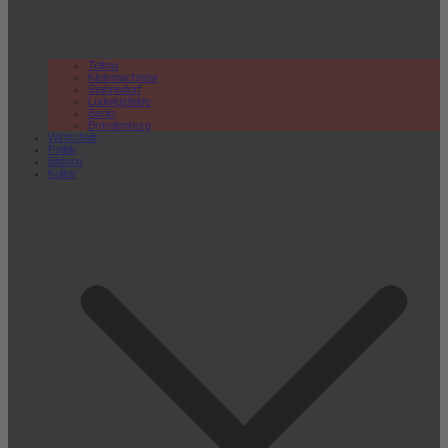
Teltow
Kleinmachnow
Stahnsdorf
Ludwigsfelde
Berlin
Brandenburg
Wirtschaft
Politik
Bildung
Kultur