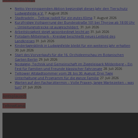
Netto-Vereinsspenden-Aktion begünstigt dieses Jahr den Tierschutz
Ludwigsfelde e.V.
7. August 2026
Stadtradeln – Teltow radelt für ein gutes Klima
7. August 2026
Kurzfristige Vollsperrung der Bundesstraße 101 bei Thyrow ab 18:00 Uhr
– Umleitungsstrecke ist ausgeschildert
31. Juli 2026
Arbeitslosigkeit steigt saisonbedingt leicht an
31. Juli 2026
Potsdam-Mittelmark – Kreistag beschließt neues Leitbild des
Landkreises
31. Juli 2026
Kindertagesklinik in Ludwigsfelde bleibt für ein weiteres Jahr erhalten
30. Juli 2026
Start des Vorverkaufs für die 16. Orchideenschau im Botanischen
Garten Berlin
29. Juli 2026
Nostalgie, Technik und Gemeinschaft im Ziegeleipark Mildenberg – Ein
Fest für Familien und Freunde klassischer Fahrzeuge
28. Juli 2026
Teltower Altstadtsommer vom 28. bis 30. August: Drei Tage
Unterhaltung und Programm für die ganze Familie
27. Juli 2026
Warten auf den Facharzttermin – Volle Praxen, lange Wartezeiten – was
tun?
27. Juli 2026
Amtsplausch
TeltowKanal