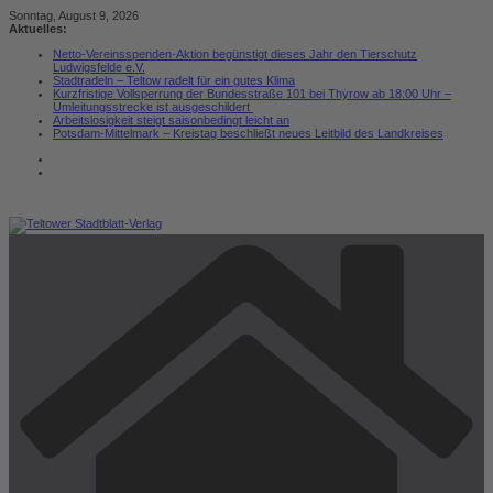
Zum
Sonntag, August 9, 2026
Inhalt
Aktuelles:
springen
Netto-Vereinsspenden-Aktion begünstigt dieses Jahr den Tierschutz
Ludwigsfelde e.V.
Stadtradeln – Teltow radelt für ein gutes Klima
Kurzfristige Vollsperrung der Bundesstraße 101 bei Thyrow ab 18:00 Uhr –
Umleitungsstrecke ist ausgeschildert
Arbeitslosigkeit steigt saisonbedingt leicht an
Potsdam-Mittelmark – Kreistag beschließt neues Leitbild des Landkreises