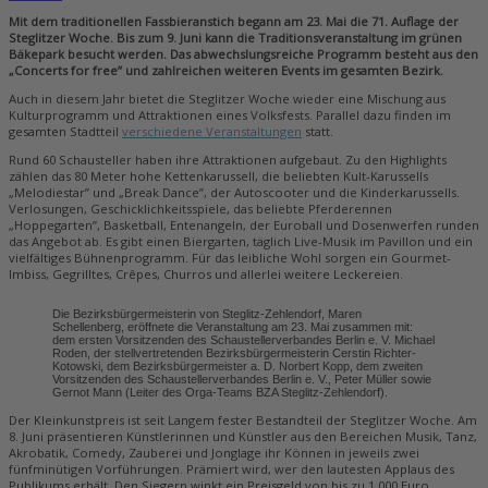
Mit dem traditionellen Fassbieranstich begann am 23. Mai die 71. Auflage der
Steglitzer Woche. Bis zum 9. Juni kann die Traditionsveranstaltung im grünen
Bäkepark besucht werden. Das abwechslungsreiche Programm besteht aus den
„Concerts for free” und zahlreichen weiteren Events im gesamten Bezirk.
Auch in diesem Jahr bietet die Steglitzer Woche wieder eine Mischung aus
Kulturprogramm und Attraktionen eines Volksfests. Parallel dazu finden im
gesamten Stadtteil
verschiedene Veranstaltungen
statt.
Rund 60 Schausteller haben ihre Attraktionen aufgebaut. Zu den Highlights
zählen das 80 Meter hohe Kettenkarussell, die beliebten Kult-Karussells
„Melodiestar” und „Break Dance”, der Autoscooter und die Kinderkarussells.
Verlosungen, Geschicklichkeitsspiele, das beliebte Pferderennen
„Hoppegarten”, Basketball, Entenangeln, der Euroball und Dosenwerfen runden
das Angebot ab. Es gibt einen Biergarten, täglich Live-Musik im Pavillon und ein
vielfältiges Bühnenprogramm. Für das leibliche Wohl sorgen ein Gourmet-
Imbiss, Gegrilltes, Crêpes, Churros und allerlei weitere Leckereien.
Die Bezirksbürgermeisterin von Steglitz-Zehlendorf, Maren
Schellenberg, eröffnete die Veranstaltung am 23. Mai zusammen mit:
dem ersten Vorsitzenden des Schaustellerverbandes Berlin e. V. Michael
Roden, der stellvertretenden Bezirksbürgermeisterin Cerstin Richter-
Kotowski, dem Bezirksbürgermeister a. D. Norbert Kopp, dem zweiten
Vorsitzenden des Schaustellerverbandes Berlin e. V., Peter Müller sowie
Gernot Mann (Leiter des Orga-Teams BZA Steglitz-Zehlendorf).
Der Kleinkunstpreis ist seit Langem fester Bestandteil der Steglitzer Woche. Am
8. Juni präsentieren Künstlerinnen und Künstler aus den Bereichen Musik, Tanz,
Akrobatik, Comedy, Zauberei und Jonglage ihr Können in jeweils zwei
fünfminütigen Vorführungen. Prämiert wird, wer den lautesten Applaus des
Publikums erhält. Den Siegern winkt ein Preisgeld von bis zu 1.000 Euro.