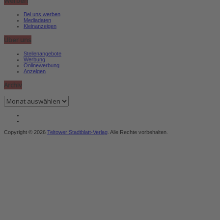
Werben
Bei uns werben
Mediadaten
Kleinanzeigen
Über uns
Stellenangebote
Werbung
Onlinewerbung
Anzeigen
Archiv
Archiv
Copyright © 2026
Teltower Stadtblatt-Verlag
. Alle Rechte vorbehalten.