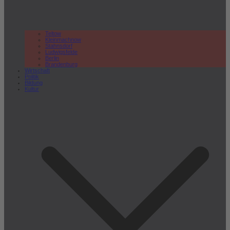
Teltow
Kleinmachnow
Stahnsdorf
Ludwigsfelde
Berlin
Brandenburg
Wirtschaft
Politik
Bildung
Kultur