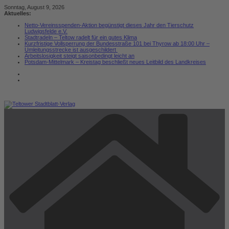
Zum
Sonntag, August 9, 2026
Inhalt
Aktuelles:
springen
Netto-Vereinsspenden-Aktion begünstigt dieses Jahr den Tierschutz
Ludwigsfelde e.V.
Stadtradeln – Teltow radelt für ein gutes Klima
Kurzfristige Vollsperrung der Bundesstraße 101 bei Thyrow ab 18:00 Uhr –
Umleitungsstrecke ist ausgeschildert
Arbeitslosigkeit steigt saisonbedingt leicht an
Potsdam-Mittelmark – Kreistag beschließt neues Leitbild des Landkreises