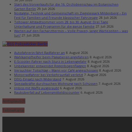
Start des Vorverkaufs für die 16. Orchideenschau im Botanischen
Garten Berlin
29. Juli 2026
Nostalgie, Technik und Gemeinschaft im Ziegeleipark Mildenberg – Ein
Fest für Familien und Freunde klassischer Fahrzeuge
28. Juli 2026
Teltower Altstadtsommer vom 28. bis 30. August: Drei Tage
Unterhaltung und Programm für die ganze Familie
27. Juli 2026
Warten auf den Facharzttermin – Volle Praxen, lange Wartezeiten – was
tun?
27. Juli 2026
Polizeiticker Berlin
Autofahrerin fährt Radfahrer an
8. August 2026
Wahlkampfhelfer beim Plakatieren angefahren
8. August 2026
E-Scooter-Fahrer nach Sturz in Lebensgefahr
8. August 2026
Unbekannter entwendet Regenbogenflaggen
8. August 2026
Versuchter Totschlag – Mann vor Café angeschossen
8. August 2026
Motorradfahrer bei Verkehrsunfall verletzt
7. August 2026
DEIG-Einsatz nach Widerstand
7. August 2026
Spezialkräfte durchsuchen Wohnung nach Schüssen
7. August 2026
Imbiss mit Waffe ausgeraubt
6. August 2026
Raubüberfall auf Lebensmitteldiscounter
6. August 2026
Amtsplausch
TeltowKanal