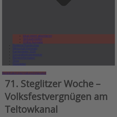
lokal.report abonnieren
Verkaufsstellen
Online Ausgabe
Regional Rundschau
Wirtschaft.Kompakt
Karriereleiter 2026
Gesundheitswegweiser
Bürgerinformation
Shop
Newsletter
Berlin
Kultur
Unterhaltung
Zehlendorf
71. Steglitzer Woche –
Volksfestvergnügen am
Teltowkanal