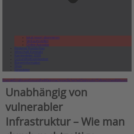
lokal.report abonnieren
Verkaufsstellen
Online Ausgabe
Regional Rundschau
Wirtschaft.Kompakt
Karriereleiter 2026
Gesundheitswegweiser
Bürgerinformation
Shop
Newsletter
Energie
Ernährung
Gesundheit
Kleinmachnow
Sicherheit
Stahnsdorf
Teltow
Umwelt
Wissen
Unabhängig von
vulnerabler
Infrastruktur – Wie man