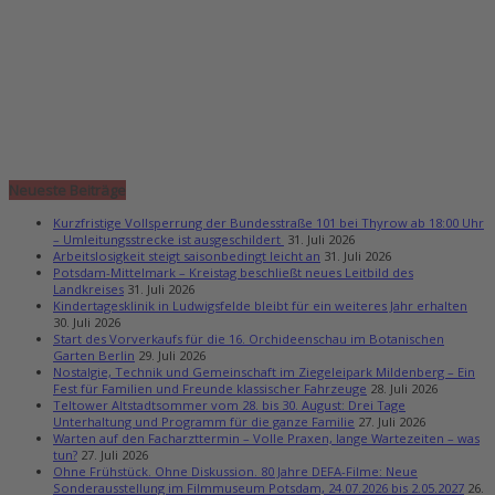
Neueste Beiträge
Kurzfristige Vollsperrung der Bundesstraße 101 bei Thyrow ab 18:00 Uhr
– Umleitungsstrecke ist ausgeschildert
31. Juli 2026
Arbeitslosigkeit steigt saisonbedingt leicht an
31. Juli 2026
Potsdam-Mittelmark – Kreistag beschließt neues Leitbild des
Landkreises
31. Juli 2026
Kindertagesklinik in Ludwigsfelde bleibt für ein weiteres Jahr erhalten
30. Juli 2026
Start des Vorverkaufs für die 16. Orchideenschau im Botanischen
Garten Berlin
29. Juli 2026
Nostalgie, Technik und Gemeinschaft im Ziegeleipark Mildenberg – Ein
Fest für Familien und Freunde klassischer Fahrzeuge
28. Juli 2026
Teltower Altstadtsommer vom 28. bis 30. August: Drei Tage
Unterhaltung und Programm für die ganze Familie
27. Juli 2026
Warten auf den Facharzttermin – Volle Praxen, lange Wartezeiten – was
tun?
27. Juli 2026
Ohne Frühstück. Ohne Diskussion. 80 Jahre DEFA-Filme: Neue
Sonderausstellung im Filmmuseum Potsdam, 24.07.2026 bis 2.05.2027
26.