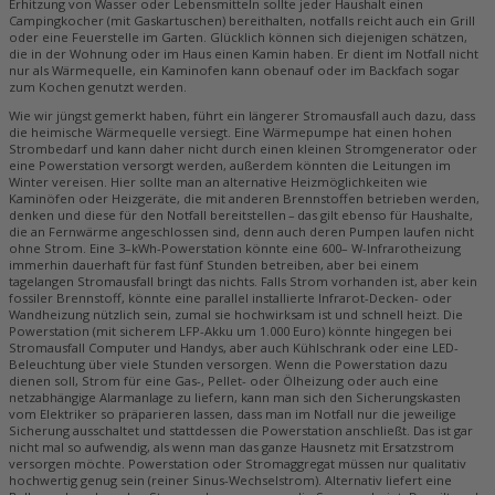
Erhitzung von Wasser oder Lebensmitteln sollte jeder Haushalt einen
Campingkocher (mit Gaskartuschen) bereithalten, notfalls reicht auch ein Grill
oder eine Feuerstelle im Garten. Glücklich können sich diejenigen schätzen,
die in der Wohnung oder im Haus einen Kamin haben. Er dient im Notfall nicht
nur als Wärmequelle, ein Kaminofen kann obenauf oder im Backfach sogar
zum Kochen genutzt werden.
Wie wir jüngst gemerkt haben, führt ein längerer Stromausfall auch dazu, dass
die heimische Wärmequelle versiegt. Eine Wärmepumpe hat einen hohen
Strombedarf und kann daher nicht durch einen kleinen Stromgenerator oder
eine Powerstation versorgt werden, außerdem könnten die Leitungen im
Winter vereisen. Hier sollte man an alternative Heizmöglichkeiten wie
Kaminöfen oder Heizgeräte, die mit anderen Brennstoffen betrieben werden,
denken und diese für den Notfall bereitstellen – das gilt ebenso für Haushalte,
die an Fernwärme angeschlossen sind, denn auch deren Pumpen laufen nicht
ohne Strom. Eine 3–kWh-Powerstation könnte eine 600– W-Infrarotheizung
immerhin dauerhaft für fast fünf Stunden betreiben, aber bei einem
tagelangen Stromausfall bringt das nichts. Falls Strom vorhanden ist, aber kein
fossiler Brennstoff, könnte eine parallel installierte Infrarot-Decken- oder
Wandheizung nützlich sein, zumal sie hochwirksam ist und schnell heizt. Die
Powerstation (mit sicherem LFP-Akku um 1.000 Euro) könnte hingegen bei
Stromausfall Computer und Handys, aber auch Kühlschrank oder eine LED-
Beleuchtung über viele Stunden versorgen. Wenn die Powerstation dazu
dienen soll, Strom für eine Gas-, Pellet- oder Ölheizung oder auch eine
netzabhängige Alarmanlage zu liefern, kann man sich den Sicherungskasten
vom Elektriker so präparieren lassen, dass man im Notfall nur die jeweilige
Sicherung ausschaltet und stattdessen die Powerstation anschließt. Das ist gar
nicht mal so aufwendig, als wenn man das ganze Hausnetz mit Ersatzstrom
versorgen möchte. Powerstation oder Stromaggregat müssen nur qualitativ
hochwertig genug sein (reiner Sinus-Wechselstrom). Alternativ liefert eine