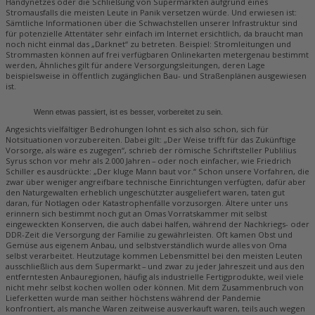
Handynetzes oder die Schließung von Supermärkten aufgrund eines
Stromausfalls die meisten Leute in Panik versetzen würde. Und erwiesen ist:
Sämtliche Informationen über die Schwachstellen unserer Infrastruktur sind
für potenzielle Attentäter sehr einfach im Internet ersichtlich, da braucht man
noch nicht einmal das „Darknet“ zu betreten. Beispiel: Stromleitungen und
Strommasten können auf frei verfügbaren Onlinekarten metergenau bestimmt
werden, Ähnliches gilt für andere Versorgungsleitungen, deren Lage
beispielsweise in öffentlich zugänglichen Bau- und Straßenplänen ausgewiesen
ist.
Wenn etwas passiert, ist es besser, vorbereitet zu sein.
Angesichts vielfältiger Bedrohungen lohnt es sich also schon, sich für
Notsituationen vorzubereiten. Dabei gilt: „Der Weise trifft für das Zukünftige
Vorsorge, als wäre es zugegen“, schrieb der römische Schriftsteller Publilius
Syrus schon vor mehr als 2.000 Jahren – oder noch einfacher, wie Friedrich
Schiller es ausdrückte: „Der kluge Mann baut vor.“ Schon unsere Vorfahren, die
zwar über weniger angreifbare technische Einrichtungen verfügten, dafür aber
den Naturgewalten erheblich ungeschützter ausgeliefert waren, taten gut
daran, für Notlagen oder Katastrophenfälle vorzusorgen. Ältere unter uns
erinnern sich bestimmt noch gut an Omas Vorratskammer mit selbst
eingeweckten Konserven, die auch dabei halfen, während der Nachkriegs- oder
DDR-Zeit die Versorgung der Familie zu gewährleisten. Oft kamen Obst und
Gemüse aus eigenem Anbau, und selbstverständlich wurde alles von Oma
selbst verarbeitet. Heutzutage kommen Lebensmittel bei den meisten Leuten
ausschließlich aus dem Supermarkt – und zwar zu jeder Jahreszeit und aus den
entferntesten Anbauregionen, häufig als industrielle Fertigprodukte, weil viele
nicht mehr selbst kochen wollen oder können. Mit dem Zusammenbruch von
Lieferketten wurde man seither höchstens während der Pandemie
konfrontiert, als manche Waren zeitweise ausverkauft waren, teils auch wegen