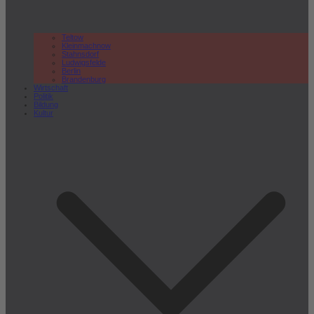
Teltow
Kleinmachnow
Stahnsdorf
Ludwigsfelde
Berlin
Brandenburg
Wirtschaft
Politik
Bildung
Kultur