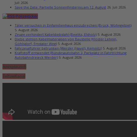
Juli 2026
Save the Date: Partielle Sonnenfinsternis am 12. August
26. Juli 2026
Polizeiticker
Täter versuchen in Einfamilienhaus einzubrechen (Brück, Wohngebiet)
5. August 2026
Zeuge verhindert Kabeldiebstahl (Beelitz, Elsholz)
5. August 2026
Diebe stehlen Kabelmaterialien von Baustelle (Kloster Lehnin,
Göhlsdorf, Emstaler Weg)
5. August 2026
Fahrzeugführer betrunken (Werder (Havel), Kemnitz)
5. August 2026
Kraftstoff entwendet (Bundesautobahn 2, Parkplatz in Fahrtrichtung
Autobahndreieck Werder)
5. August 2026
Amtsplausch
TeltowKanal