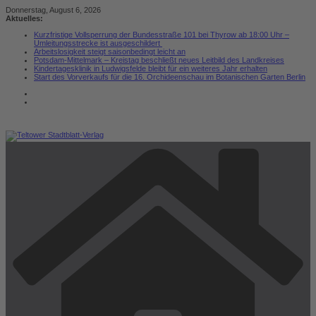
Zum
Donnerstag, August 6, 2026
Inhalt
Aktuelles:
springen
Kurzfristige Vollsperrung der Bundesstraße 101 bei Thyrow ab 18:00 Uhr –
Umleitungsstrecke ist ausgeschildert
Arbeitslosigkeit steigt saisonbedingt leicht an
Potsdam-Mittelmark – Kreistag beschließt neues Leitbild des Landkreises
Kindertagesklinik in Ludwigsfelde bleibt für ein weiteres Jahr erhalten
Start des Vorverkaufs für die 16. Orchideenschau im Botanischen Garten Berlin