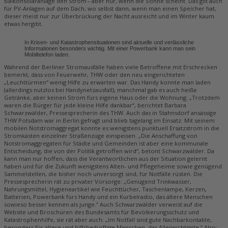
Balkonsolaranlage den Strom – aber nur, wenn die Sonne scheint. Das gilt auch
für PV-Anlagen auf dem Dach, wo selbst dann, wenn man einen Speicher hat,
dieser meist nur zur Überbrückung der Nacht ausreicht und im Winter kaum
etwas hergibt.
In Krisen- und Katastrophensituationen sind aktuelle und verlässliche
Informationen besonders wichtig. Mit einer Powerbank kann man sein
Mobiltelefon laden.
Während der Berliner Stromausfälle haben viele Betroffene mit Erschrecken
bemerkt, dass von Feuerwehr, THW oder den neu eingerichteten
„Leuchttürmen“ wenig Hilfe zu erwarten war. Das Handy konnte man laden
(allerdings nutzlos bei Handynetzausfall), manchmal gab es auch heiße
Getränke, aber keinen Strom fürs eigene Haus oder die Wohnung. „Trotzdem
waren die Bürger für jede kleine Hilfe dankbar“, berichtet Barbara
Schwarzwälder, Pressesprecherin des THW. Auch das in Stahnsdorf ansässige
THW Potsdam war in Berlin gefragt und blieb tagelang im Einsatz. Mit seinem
mobilen Notstromaggregat konnte es wenigstens punktuell Ersatzstrom in die
Stromkästen einzelner Straßenzüge einspeisen. „Die Anschaffung von
Notstromaggregaten für Städte und Gemeinden ist aber eine kommunale
Entscheidung, die von der Politik getroffen wird“, betont Schwarzwälder. Da
kann man nur hoffen, dass die Verantwortlichen aus der Situation gelernt
haben und für die Zukunft wenigstens Alten- und Pflegeheime sowie genügend
Sammelstellen, die bisher noch unversorgt sind, für Notfälle rüsten. Die
Pressesprecherin rät zu privater Vorsorge: „Genügend Trinkwasser,
Nahrungsmittel, Hygieneartikel wie Feuchttücher, Taschenlampe, Kerzen,
Batterien, Powerbank fürs Handy und ein Kurbelradio, das ältere Menschen
sowieso besser kennen als junge.“ Auch Schwarzwälder verweist auf die
Website und Broschüren des Bundesamts für Bevölkerungsschutz und
Katastrophenhilfe, sie rät aber auch: „Im Notfall sind gute Nachbarkontakte,
besonders für ältere und hilfsbedürftige Menschen, das Allerwichtigste.“ Also: