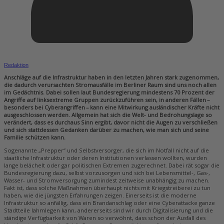
Redaktion
Anschläge auf die Infrastruktur haben in den letzten Jahren stark zugenommen,
die dadurch verursachten Stromausfälle im Berliner Raum sind uns noch allen
im Gedächtnis. Dabei sollen laut Bundesregierung mindestens 70 Prozent der
Angriffe auf linksextreme Gruppen zurückzuführen sein, in anderen Fällen –
besonders bei Cyberangriffen – kann eine Mitwirkung ausländischer Kräfte nicht
ausgeschlossen werden. Allgemein hat sich die Welt- und Bedrohungslage so
verändert, dass es durchaus Sinn ergibt, davor nicht die Augen zu verschließen
und sich stattdessen Gedanken darüber zu machen, wie man sich und seine
Familie schützen kann.
Sogenannte „Prepper“ und Selbstversorger, die sich im Notfall nicht auf die
staatliche Infrastruktur oder deren Institutionen verlassen wollten, wurden
lange belächelt oder gar politischen Extremen zugerechnet. Dabei rät sogar die
Bundesregierung dazu, selbst vorzusorgen und sich bei Lebensmittel-, Gas-,
Wasser- und Stromversorgung zumindest zeitweise unabhängig zu machen.
Fakt ist, dass solche Maßnahmen überhaupt nichts mit Kriegstreiberei zu tun
haben, wie die jüngsten Erfahrungen zeigen. Einerseits ist die moderne
Infrastruktur so anfällig, dass ein Brandanschlag oder eine Cyberattacke ganze
Stadtteile lahmlegen kann, andererseits sind wir durch Digitalisierung und die
ständige Verfügbarkeit von Waren so verwöhnt, dass schon der Ausfall des