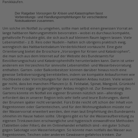
Panikkäufen.
Der Ratgeber
Vorsorgen für Krisen und Katastrophen
fasst
Vorbereitungs- und Handlungsempfehlungen für verschiedene
Notsituationen zusammen.
Um solche im Notfall zu umgehen, sollte man selbst einen gewissen Vorrat an
lange haltbaren Nahrungsmitteln bevorraten – wobei es durchaus kompakte,
gehaltvolle Produkte gibt, die sich auch auf kleinem Raum lagern lassen. Viele
Lebensmittel – z. B. Reis oder Nudeln – halten sich übrigens praktisch ewig,
wenngleich das Haltbarkeitsdatum Verderblichkeit vortäuscht. Eine gute
Orientierung bietet die Broschüre „Vorsorgen für Krisen und Katastrophen“,
die man sich aus dem Internet auf der Website des Bundesamts für
Bevölkerungsschutz und Katastrophenhilfe herunterladen kann. Darin ist unter
anderem ein Verzeichnis für sinnvolle Lebensmittel- und Wasserbevorratung
enthalten. Garten- oder Balkonbesitzer können darüber hinaus noch eine
gewisse Selbstversorgung bereitstellen, indem sie kompakte Anbauformen wie
Hochbeete oder Vorrichtungen für den vertikalen Anbau nutzen. Viele wissen
gar nicht, dass bei manchen Pflanzen (z. B. Feldsalat, Spinat, Mangold, Grünkohl
oder Porree) sogar ein ganzjähriger Anbau möglich ist. Zur Bewässerung des
Gartens könnte im Notfall ein eigener Brunnen nützlich sein – allerdings
erfordert das in unserer Region teils sehr tiefe und teure Bohrungen, damit
der Brunnen später nicht versandet. Fürs Erste reicht oft schon der Inhalt von
Regentonnen oder Gartenteichen, und für den Wohnungsbalkon müsste nur
der Wasservorrat erweitert werden, den man laut Empfehlung des ­Bundesamts
ohnehin im Hause haben sollte. Übrigens gibt es für die Wasseraufbereitung zu
eigenen Trinkzwecken erschwingliche und hygienisch einwandfreie Methoden
(Tabletten oder Filter), die im Onlinehandel erhältlich sind – ein guter Schutz
gegen Sabotage von Wasserleitungen. So könnte man notfalls das Wasser aus
Regentonnen, Teichen oder anderen Gewässern gefahrlos trinken. Zur