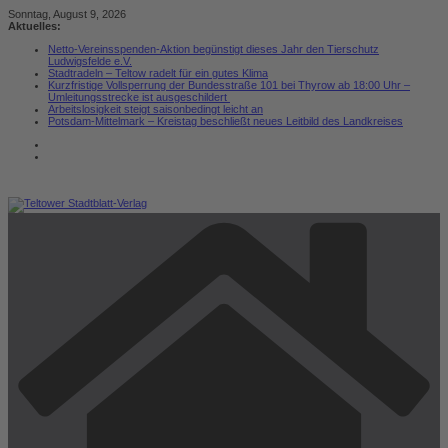
Zum
Sonntag, August 9, 2026
Inhalt
Aktuelles:
springen
Netto-Vereinsspenden-Aktion begünstigt dieses Jahr den Tierschutz
Ludwigsfelde e.V.
Stadtradeln – Teltow radelt für ein gutes Klima
Kurzfristige Vollsperrung der Bundesstraße 101 bei Thyrow ab 18:00 Uhr –
Umleitungsstrecke ist ausgeschildert
Arbeitslosigkeit steigt saisonbedingt leicht an
Potsdam-Mittelmark – Kreistag beschließt neues Leitbild des Landkreises