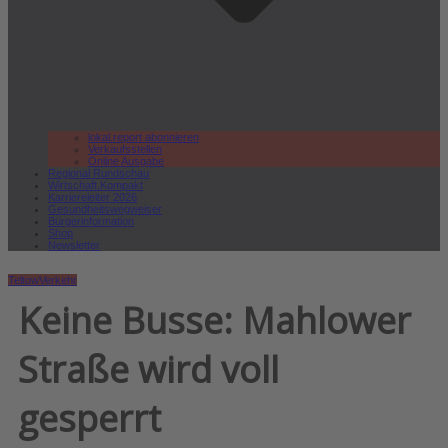
lokal.report abonnieren
Verkaufsstellen
Online Ausgabe
Regional Rundschau
Wirtschaft.Kompakt
Karriereleiter 2026
Gesundheitswegweiser
Bürgerinformation
Shop
Newsletter
Teltow
Verkehr
Keine Busse: Mahlower
Straße wird voll
gesperrt