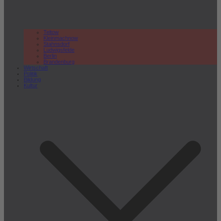
Teltow
Kleinmachnow
Stahnsdorf
Ludwigsfelde
Berlin
Brandenburg
Wirtschaft
Politik
Bildung
Kultur