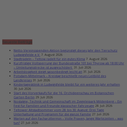
Neueste Beiträge
Netto-Vereinsspenden-Aktion begünstigt dieses Jahr den Tierschutz
Ludwigsfelde e.V.
7. August 2026
Stadtradeln – Teltow radelt für ein gutes Klima
7. August 2026
Kurzfristige Vollsperrung der Bundesstraße 101 bei Thyrow ab 18:00 Uhr
– Umleitungsstrecke ist ausgeschildert
31. Juli 2026
Arbeitslosigkeit steigt saisonbedingt leicht an
31. Juli 2026
Potsdam-Mittelmark – Kreistag beschließt neues Leitbild des
Landkreises
31. Juli 2026
Kindertagesklinik in Ludwigsfelde bleibt für ein weiteres Jahr erhalten
30. Juli 2026
Start des Vorverkaufs für die 16. Orchideenschau im Botanischen
Garten Berlin
29. Juli 2026
Nostalgie, Technik und Gemeinschaft im Ziegeleipark Mildenberg – Ein
Fest für Familien und Freunde klassischer Fahrzeuge
28. Juli 2026
Teltower Altstadtsommer vom 28. bis 30. August: Drei Tage
Unterhaltung und Programm für die ganze Familie
27. Juli 2026
Warten auf den Facharzttermin – Volle Praxen, lange Wartezeiten – was
tun?
27. Juli 2026