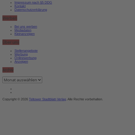
Impressum nach §5 DDG
Kontakt
Datenschutzerklärung
Werben
Bei uns werben
Mediadaten
Kleinanzeigen
Über uns
Stellenangebote
Werbung
Onlinewerbung
Anzeigen
Archiv
Archiv
Copyright © 2026
Teltower Stadtblatt-Verlag
. Alle Rechte vorbehalten.