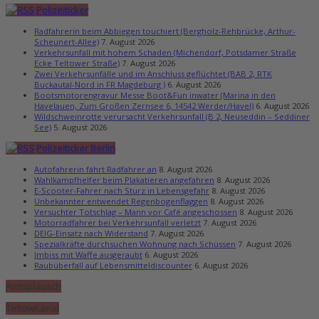
Polizeiticker
Radfahrerin beim Abbiegen touchiert (Bergholz-Rehbrücke, Arthur-
Scheunert-Allee)
7. August 2026
Verkehrsunfall mit hohem Schaden (Michendorf, Potsdamer Straße
Ecke Teltower Straße)
7. August 2026
Zwei Verkehrsunfälle und im Anschluss geflüchtet (BAB 2, RTK
Buckautal-Nord in FR Magdeburg )
6. August 2026
Bootsmotorengravur Messe Boot&Fun inwater (Marina in den
Havelauen, Zum Großen Zernsee 6, 14542 Werder/Havel)
6. August 2026
Wildschweinrotte verursacht Verkehrsunfall (B 2, Neuseddin – Seddiner
See)
5. August 2026
Polizeiticker Berlin
Autofahrerin fährt Radfahrer an
8. August 2026
Wahlkampfhelfer beim Plakatieren angefahren
8. August 2026
E-Scooter-Fahrer nach Sturz in Lebensgefahr
8. August 2026
Unbekannter entwendet Regenbogenflaggen
8. August 2026
Versuchter Totschlag – Mann vor Café angeschossen
8. August 2026
Motorradfahrer bei Verkehrsunfall verletzt
7. August 2026
DEIG-Einsatz nach Widerstand
7. August 2026
Spezialkräfte durchsuchen Wohnung nach Schüssen
7. August 2026
Imbiss mit Waffe ausgeraubt
6. August 2026
Raubüberfall auf Lebensmitteldiscounter
6. August 2026
Amtsplausch
TeltowKanal