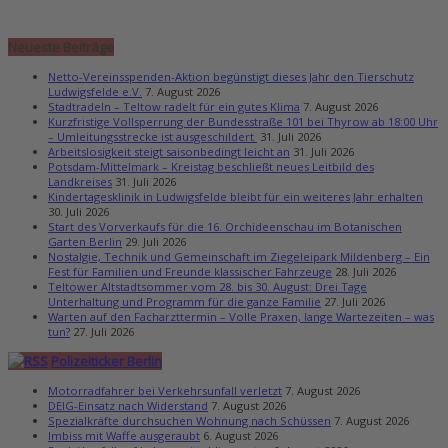
Neueste Beiträge
Netto-Vereinsspenden-Aktion begünstigt dieses Jahr den Tierschutz
Ludwigsfelde e.V.
7. August 2026
Stadtradeln – Teltow radelt für ein gutes Klima
7. August 2026
Kurzfristige Vollsperrung der Bundesstraße 101 bei Thyrow ab 18:00 Uhr
– Umleitungsstrecke ist ausgeschildert
31. Juli 2026
Arbeitslosigkeit steigt saisonbedingt leicht an
31. Juli 2026
Potsdam-Mittelmark – Kreistag beschließt neues Leitbild des
Landkreises
31. Juli 2026
Kindertagesklinik in Ludwigsfelde bleibt für ein weiteres Jahr erhalten
30. Juli 2026
Start des Vorverkaufs für die 16. Orchideenschau im Botanischen
Garten Berlin
29. Juli 2026
Nostalgie, Technik und Gemeinschaft im Ziegeleipark Mildenberg – Ein
Fest für Familien und Freunde klassischer Fahrzeuge
28. Juli 2026
Teltower Altstadtsommer vom 28. bis 30. August: Drei Tage
Unterhaltung und Programm für die ganze Familie
27. Juli 2026
Warten auf den Facharzttermin – Volle Praxen, lange Wartezeiten – was
tun?
27. Juli 2026
Polizeiticker Berlin
Motorradfahrer bei Verkehrsunfall verletzt
7. August 2026
DEIG-Einsatz nach Widerstand
7. August 2026
Spezialkräfte durchsuchen Wohnung nach Schüssen
7. August 2026
Imbiss mit Waffe ausgeraubt
6. August 2026