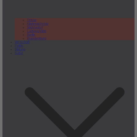
Teltow
Kleinmachnow
Stahnsdorf
Ludwigsfelde
Berlin
Brandenburg
Wirtschaft
Politik
Bildung
Kultur