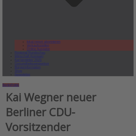
lokal.report abonnieren
Verkaufsstellen
Online Ausgabe
Regional Rundschau
Wirtschaft.Kompakt
Karriereleiter 2026
Gesundheitswegweiser
Bürgerinformation
Shop
Newsletter
Berlin
Politik
Kai Wegner neuer
Berliner CDU-
Vorsitzender