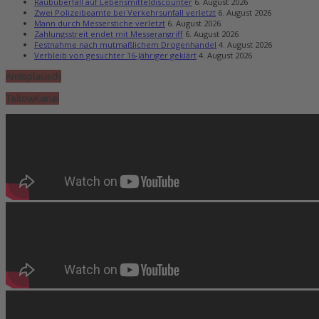
Raubüberfall auf Lebensmitteldiscounter
6. August 2026
Zwei Polizeibeamte bei Verkehrsunfall verletzt
6. August 2026
Mann durch Messerstiche verletzt
6. August 2026
Zahlungsstreit endet mit Messerangriff
6. August 2026
Festnahme nach mutmaßlichem Drogenhandel
4. August 2026
Verbleib von gesuchter 16-Jähriger geklärt
4. August 2026
Amtsplausch
TeltowKanal