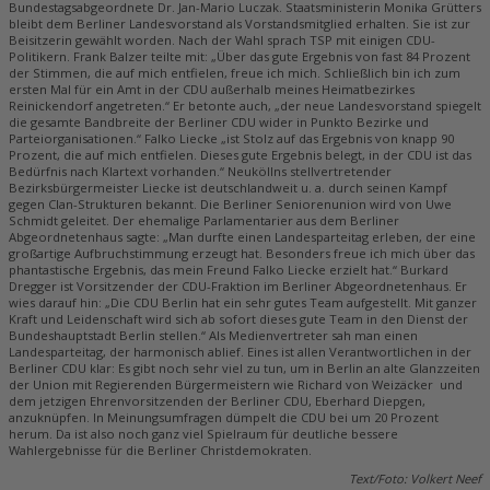
Bundestagsabgeordnete Dr. Jan-Mario Luczak. Staatsministerin Monika Grütters
bleibt dem Berliner Landesvorstand als Vorstandsmitglied erhalten. Sie ist zur
Beisitzerin gewählt worden. Nach der Wahl sprach TSP mit einigen CDU-
Politikern. Frank Balzer teilte mit: „Über das gute Ergebnis von fast 84 Prozent
der Stimmen, die auf mich entfielen, freue ich mich. Schließlich bin ich zum
ersten Mal für ein Amt in der CDU außerhalb meines Heimatbezirkes
Reinickendorf angetreten.“ Er betonte auch, „der neue Landesvorstand spiegelt
die gesamte Bandbreite der Berliner CDU wider in Punkto Bezirke und
Parteiorganisationen.“ Falko Liecke „ist Stolz auf das Ergebnis von knapp 90
Prozent, die auf mich entfielen. Dieses gute Ergebnis belegt, in der CDU ist das
Bedürfnis nach Klartext vorhanden.“ Neuköllns stellvertretender
Bezirksbürgermeister Liecke ist deutschlandweit u. a. durch seinen Kampf
gegen Clan-Strukturen bekannt. Die Berliner Seniorenunion wird von Uwe
Schmidt geleitet. Der ehemalige Parlamentarier aus dem Berliner
Abgeordnetenhaus sagte: „Man durfte einen Landesparteitag erleben, der eine
großartige Aufbruchstimmung erzeugt hat. Besonders freue ich mich über das
phantastische Ergebnis, das mein Freund Falko Liecke erzielt hat.“ Burkard
Dregger ist Vorsitzender der CDU-Fraktion im Berliner Abgeordnetenhaus. Er
wies darauf hin: „Die CDU Berlin hat ein sehr gutes Team aufgestellt. Mit ganzer
Kraft und Leidenschaft wird sich ab sofort dieses gute Team in den Dienst der
Bundeshauptstadt Berlin stellen.“ Als Medienvertreter sah man einen
Landesparteitag, der harmonisch ablief. Eines ist allen Verantwortlichen in der
Berliner CDU klar: Es gibt noch sehr viel zu tun, um in Berlin an alte Glanzzeiten
der Union mit Regierenden Bürgermeistern wie Richard von Weizäcker und
dem jetzigen Ehrenvorsitzenden der Berliner CDU, Eberhard Diepgen,
anzuknüpfen. In Meinungsumfragen dümpelt die CDU bei um 20 Prozent
herum. Da ist also noch ganz viel Spielraum für deutliche bessere
Wahlergebnisse für die Berliner Christdemokraten.
Text/Foto: Volkert Neef