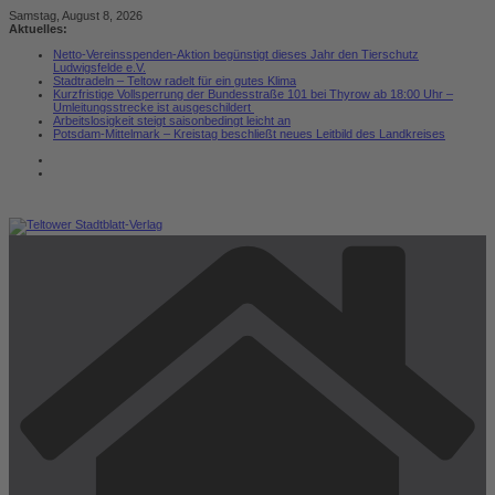
Zum
Samstag, August 8, 2026
Inhalt
Aktuelles:
springen
Netto-Vereinsspenden-Aktion begünstigt dieses Jahr den Tierschutz
Ludwigsfelde e.V.
Stadtradeln – Teltow radelt für ein gutes Klima
Kurzfristige Vollsperrung der Bundesstraße 101 bei Thyrow ab 18:00 Uhr –
Umleitungsstrecke ist ausgeschildert
Arbeitslosigkeit steigt saisonbedingt leicht an
Potsdam-Mittelmark – Kreistag beschließt neues Leitbild des Landkreises