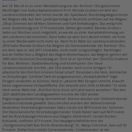
Am 18. Mai ist es zu einer Wachablösung bei der Berliner CDU gekommen.
Nachfolger von Kulturstaatsministerin Prof. Monika Grütters im Amt des
Landesvorsitzenden der Union wurde der Spandauer Bundestagsabgeordnete
Kai Wegner (46). Auf dem Landesparteitag in Neukölln entfielen auf Kai Wegner
230 Ja-Stimmen bei 64 Nein-Stimmen und fünf Enthaltungen. Das entspricht
einer Zustimmung von 77 Prozent (alle Zahlen gerundet). Monika Grütters
hatte vor Wochen noch mitgeteilt, es werde zu einer Kampfabstimmung um
den Landesvorsitz kommen. Dann hatte sie aber kurz darauf erklärt, sie trete
zu einer Wiederwahl nicht mehr an. Nach ihrer Wahl zur Landesvorsitzenden
2016 hatte Monika Grütters Kai Wegner als Generalsekretär der Berliner CDU,
ein Amt, dass er seit 2011 innehatte, nicht mehr vorgeschlagen. Nachfolger
wurde Stefan Evers, Mitglied des Abgeordnetenhauses. Kai Wegner gehört seit
2005 dem Deutschen Bundestag an. Dort ist er Sprecher der CDU/CSU-Fraktion
für Bau, Wohnen, Stadtentwicklung und Kommunen. Der neue
Landesvorsitzende möchte „die CDU wieder nach vorne bringen.“ Er
attackierte den Rot-Rot-Grünen-Senat scharf. Besonders die Idee, demnächst
im Kreuzberger Görlitzer Park an ausgewiesenen „Verkaufsstellen“ legal
Drogen verkaufen zu können, fand er „absurd! Wer Drogen vertickt, braucht
keine zugewiesene Verkaufsfläche. Der braucht eine Zelle in Moabit.“ Er teilte
nach seiner Wahl mit: „Rot-Rot-Grün muss sich jetzt warm anziehen.“ Bei den
2021 stattfindenden Landtagswahlen möchte die CDU wieder
Regierungsverantwortung übernehmen. Ebenso wurden vier Stellvertretende
Landesvorsitzende gewählt. Dazu berufen wurden der stellvertretende
Neuköllner Bezirksbürgermeister Falko Liecke mit 89 Prozent der Stimmen.
Der Reinickendorfer Bezirksbürgermeister Frank Balzer kam auf 84 Prozent.
Auf die Bezirksbürgermeisterin aus Steglitz-Zehlendorf, Cerstin Richter-
Kotowski, entfielen 67 Prozent. Die Hauptgeschäftsführerin der
„Fachgemeinschaft Bau Berlin-Brandenburg“, Dr. Manja Schreiner, kam auf 92
Prozent. Stefan Evers bleibt Generalsekretär, Schatzmeister ist der