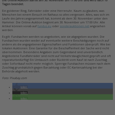
Die Online-Auktion startet am 30. November um 17:00 Uhr und wird nach 10
Tagen beendet.
Ein goldener Ring, Fahrräder oder eine Herrenuhr. Kaum zu glauben, was
Menschen bei einem Besuch im Rathaus so alles vergessen. Alles, was sich im
Laufe des Jahres angesammelt hat, kommt ab dem 30. November unter den
Hammer. Die Online-Auktion beginnt am 30. November um 17:00 Uhr. Alle
Artikel können vorab auf
fundus.eu
oder
sonderauktionen.net
angesehen
werden.
Es gilt: Fundsachen werden so angeboten, wie sie abgegeben wurden. Die
Fundsachen wurden weder auf eventuelle weitere Beschädigungen noch auf
andere als die angegebenen Eigenschaften und Funktionen überprüft. Wie bei
lokalen Auktionen: Eine Garantie für die Beschaffenheit der Sache wird nicht
übernommen. Besondere Angaben zum Gegenstand sind unverbindlich.
Angebotene Fundfahrräder sind nicht auf Verkehrstauglichkeit geprüft und oft
reparaturbedürftig! Ein Umtausch oder Rücktritt vom Kauf ist nach Zuschlag
oder Sofortkauf nicht mehr möglich. Sperrige Fundsachen müssen nach dem
Zuschlag grundsätzlich gegen Barzahlung oder EC-Kartenzahlung bei der
Behörde abgeholt werden.
Foto: Pixabay.com
teilen
teilen
teilen