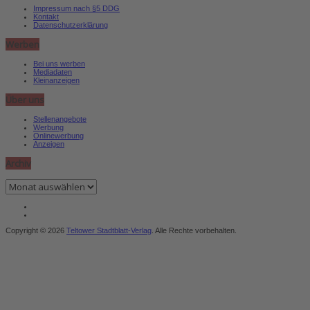
Impressum nach §5 DDG
Kontakt
Datenschutzerklärung
Werben
Bei uns werben
Mediadaten
Kleinanzeigen
Über uns
Stellenangebote
Werbung
Onlinewerbung
Anzeigen
Archiv
Archiv
Copyright © 2026
Teltower Stadtblatt-Verlag
. Alle Rechte vorbehalten.