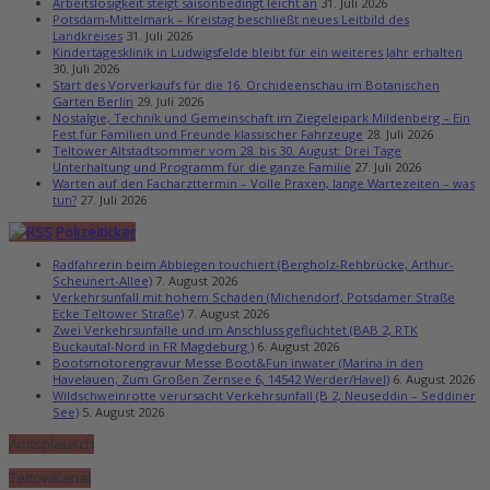
Arbeitslosigkeit steigt saisonbedingt leicht an
31. Juli 2026
Potsdam-Mittelmark – Kreistag beschließt neues Leitbild des
Landkreises
31. Juli 2026
Kindertagesklinik in Ludwigsfelde bleibt für ein weiteres Jahr erhalten
30. Juli 2026
Start des Vorverkaufs für die 16. Orchideenschau im Botanischen
Garten Berlin
29. Juli 2026
Nostalgie, Technik und Gemeinschaft im Ziegeleipark Mildenberg – Ein
Fest für Familien und Freunde klassischer Fahrzeuge
28. Juli 2026
Teltower Altstadtsommer vom 28. bis 30. August: Drei Tage
Unterhaltung und Programm für die ganze Familie
27. Juli 2026
Warten auf den Facharzttermin – Volle Praxen, lange Wartezeiten – was
tun?
27. Juli 2026
Polizeiticker
Radfahrerin beim Abbiegen touchiert (Bergholz-Rehbrücke, Arthur-
Scheunert-Allee)
7. August 2026
Verkehrsunfall mit hohem Schaden (Michendorf, Potsdamer Straße
Ecke Teltower Straße)
7. August 2026
Zwei Verkehrsunfälle und im Anschluss geflüchtet (BAB 2, RTK
Buckautal-Nord in FR Magdeburg )
6. August 2026
Bootsmotorengravur Messe Boot&Fun inwater (Marina in den
Havelauen, Zum Großen Zernsee 6, 14542 Werder/Havel)
6. August 2026
Wildschweinrotte verursacht Verkehrsunfall (B 2, Neuseddin – Seddiner
See)
5. August 2026
Amtsplausch
TeltowKanal