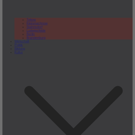
Teltow
Kleinmachnow
Stahnsdorf
Ludwigsfelde
Berlin
Brandenburg
Wirtschaft
Politik
Bildung
Kultur