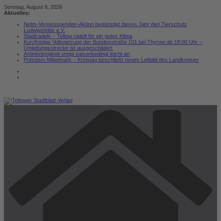
Zum
Sonntag, August 9, 2026
Inhalt
Aktuelles:
springen
Netto-Vereinsspenden-Aktion begünstigt dieses Jahr den Tierschutz
Ludwigsfelde e.V.
Stadtradeln – Teltow radelt für ein gutes Klima
Kurzfristige Vollsperrung der Bundesstraße 101 bei Thyrow ab 18:00 Uhr –
Umleitungsstrecke ist ausgeschildert
Arbeitslosigkeit steigt saisonbedingt leicht an
Potsdam-Mittelmark – Kreistag beschließt neues Leitbild des Landkreises