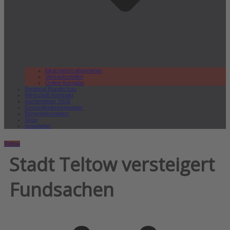
lokal.report abonnieren
Verkaufsstellen
Online Ausgabe
Regional Rundschau
Wirtschaft.Kompakt
Karriereleiter 2026
Gesundheitswegweiser
Bürgerinformation
Shop
Newsletter
Teltow
Stadt Teltow versteigert
Fundsachen