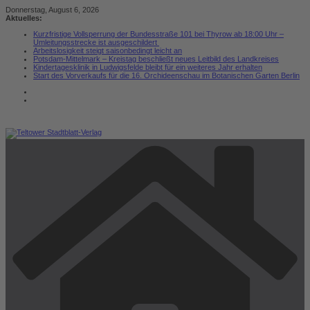
Zum
Donnerstag, August 6, 2026
Inhalt
Aktuelles:
springen
Kurzfristige Vollsperrung der Bundesstraße 101 bei Thyrow ab 18:00 Uhr –
Umleitungsstrecke ist ausgeschildert
Arbeitslosigkeit steigt saisonbedingt leicht an
Potsdam-Mittelmark – Kreistag beschließt neues Leitbild des Landkreises
Kindertagesklinik in Ludwigsfelde bleibt für ein weiteres Jahr erhalten
Start des Vorverkaufs für die 16. Orchideenschau im Botanischen Garten Berlin