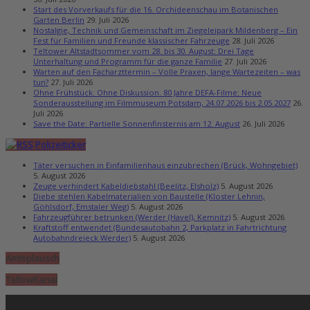
Start des Vorverkaufs für die 16. Orchideenschau im Botanischen
Garten Berlin
29. Juli 2026
Nostalgie, Technik und Gemeinschaft im Ziegeleipark Mildenberg – Ein
Fest für Familien und Freunde klassischer Fahrzeuge
28. Juli 2026
Teltower Altstadtsommer vom 28. bis 30. August: Drei Tage
Unterhaltung und Programm für die ganze Familie
27. Juli 2026
Warten auf den Facharzttermin – Volle Praxen, lange Wartezeiten – was
tun?
27. Juli 2026
Ohne Frühstück. Ohne Diskussion. 80 Jahre DEFA-Filme: Neue
Sonderausstellung im Filmmuseum Potsdam, 24.07.2026 bis 2.05.2027
26.
Juli 2026
Save the Date: Partielle Sonnenfinsternis am 12. August
26. Juli 2026
Polizeiticker
Täter versuchen in Einfamilienhaus einzubrechen (Brück, Wohngebiet)
5. August 2026
Zeuge verhindert Kabeldiebstahl (Beelitz, Elsholz)
5. August 2026
Diebe stehlen Kabelmaterialien von Baustelle (Kloster Lehnin,
Göhlsdorf, Emstaler Weg)
5. August 2026
Fahrzeugführer betrunken (Werder (Havel), Kemnitz)
5. August 2026
Kraftstoff entwendet (Bundesautobahn 2, Parkplatz in Fahrtrichtung
Autobahndreieck Werder)
5. August 2026
Amtsplausch
TeltowKanal