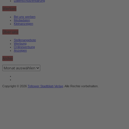
Datenschutzerklärung
Werben
Bei uns werben
Mediadaten
Kleinanzeigen
Über uns
Stellenangebote
Werbung
Onlinewerbung
Anzeigen
Archiv
Archiv
Copyright © 2026
Teltower Stadtblatt-Verlag
. Alle Rechte vorbehalten.