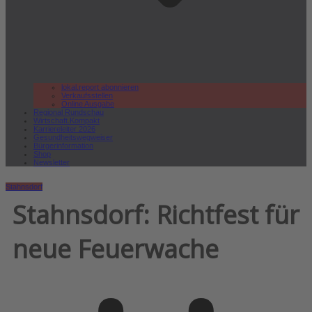
lokal.report abonnieren
Verkaufsstellen
Online Ausgabe
Regional Rundschau
Wirtschaft.Kompakt
Karriereleiter 2026
Gesundheitswegweiser
Bürgerinformation
Shop
Newsletter
Stahnsdorf
Stahnsdorf: Richtfest für
neue Feuerwache