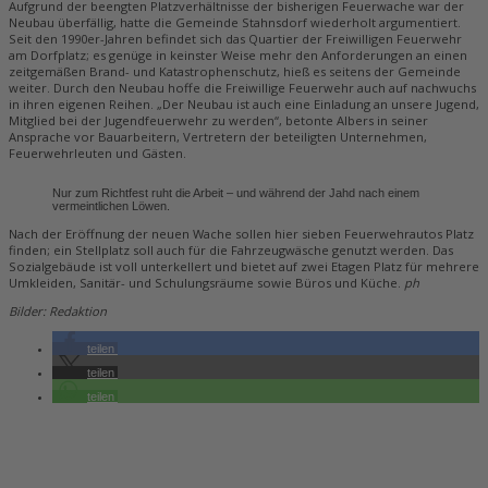
Aufgrund der beengten Platzverhältnisse der bisherigen Feuerwache war der
Neubau überfällig, hatte die Gemeinde Stahnsdorf wiederholt argumentiert.
Seit den 1990er-Jahren befindet sich das Quartier der Freiwilligen Feuerwehr
am Dorfplatz; es genüge in keinster Weise mehr den Anforderungen an einen
zeitgemäßen Brand- und Katastrophenschutz, hieß es seitens der Gemeinde
weiter. Durch den Neubau hoffe die Freiwillige Feuerwehr auch auf nachwuchs
in ihren eigenen Reihen. „Der Neubau ist auch eine Einladung an unsere Jugend,
Mitglied bei der Jugendfeuerwehr zu werden“, betonte Albers in seiner
Ansprache vor Bauarbeitern, Vertretern der beteiligten Unternehmen,
Feuerwehrleuten und Gästen.
Nur zum Richtfest ruht die Arbeit – und während der Jahd nach einem
vermeintlichen Löwen.
Nach der Eröffnung der neuen Wache sollen hier sieben Feuerwehrautos Platz
finden; ein Stellplatz soll auch für die Fahrzeugwäsche genutzt werden. Das
Sozialgebäude ist voll unterkellert und bietet auf zwei Etagen Platz für mehrere
Umkleiden, Sanitär- und Schulungsräume sowie Büros und Küche.
ph
Bilder: Redaktion
teilen
teilen
teilen