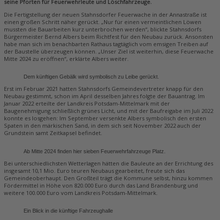
seine Pforten für Feuerwehrleute und Löschfahrzeuge.
Die Fertigstellung der neuen Stahnsdorfer Feuerwache in der Annastraße ist
einen großen Schritt näher gerückt. „Nur für einen vermeintlichen Löwen
mussten die Bauarbeiten kurz unterbrochen werden“, blickte Stahnsdorfs
Bürgermeister Bernd Albers beim Richtfest für den Neubau zurück. Ansonsten
habe man sich im benachbarten Rathaus tagtäglich vom emsigen Treiben auf
der Baustelle überzeugen können. „Unser Ziel ist weiterhin, diese Feuerwache
Mitte 2024 zu eröffnen“, erklärte Albers weiter.
Dem künftigen Gebälk wird symbolisch zu Leibe gerückt.
Erst im Februar 2021 hatten Stahnsdorfs Gemeindevertreter knapp für den
Neubau gestimmt, schon im April desselben Jahres folgte der Bauantrag. Im
Januar 2022 erteilte der Landkreis Potsdam-Mittelmark mit der
Baugenehmigung schließlich grünes Licht, und mit der Baufreigabe im Juli 2022
konnte es losgehen: Im September versenkte Albers symbolisch den ersten
Spaten in den märkischen Sand, in dem sich seit November 2022 auch der
Grundstein samt Zeitkapsel befindet.
Ab Mitte 2024 finden hier sieben Feuerwehrfahrzeuge Platz.
Bei unterschiedlichsten Wetterlagen hätten die Bauleute an der Errichtung des
insgesamt 10,1 Mio. Euro teuren Neubaus gearbeitet, freute sich das
Gemeindeoberhaupt. Den Großteil trägt die Kommune selbst, hinzu kommen
Fördermittel in Höhe von 820.000 Euro durch das Land Brandenburg und
weitere 100.000 Euro vom Landkreis Potsdam-Mittelmark.
Ein Blick in die künftige Fahrzeughalle