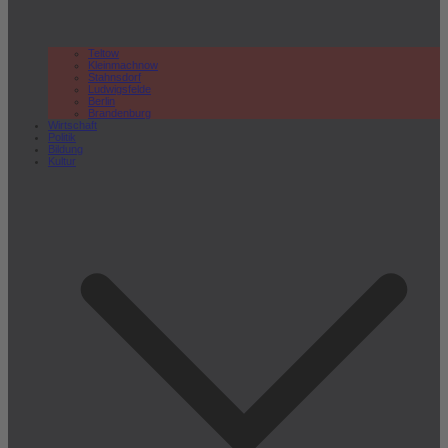
Teltow
Kleinmachnow
Stahnsdorf
Ludwigsfelde
Berlin
Brandenburg
Wirtschaft
Politik
Bildung
Kultur