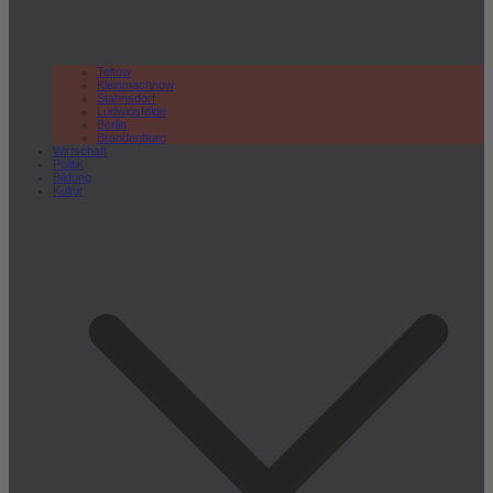
Teltow
Kleinmachnow
Stahnsdorf
Ludwigsfelde
Berlin
Brandenburg
Wirtschaft
Politik
Bildung
Kultur