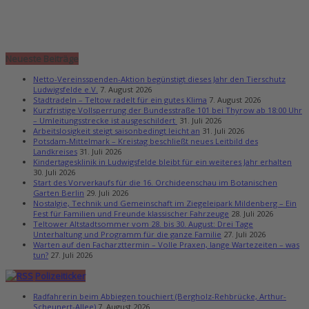
Neueste Beiträge
Netto-Vereinsspenden-Aktion begünstigt dieses Jahr den Tierschutz
Ludwigsfelde e.V.
7. August 2026
Stadtradeln – Teltow radelt für ein gutes Klima
7. August 2026
Kurzfristige Vollsperrung der Bundesstraße 101 bei Thyrow ab 18:00 Uhr
– Umleitungsstrecke ist ausgeschildert
31. Juli 2026
Arbeitslosigkeit steigt saisonbedingt leicht an
31. Juli 2026
Potsdam-Mittelmark – Kreistag beschließt neues Leitbild des
Landkreises
31. Juli 2026
Kindertagesklinik in Ludwigsfelde bleibt für ein weiteres Jahr erhalten
30. Juli 2026
Start des Vorverkaufs für die 16. Orchideenschau im Botanischen
Garten Berlin
29. Juli 2026
Nostalgie, Technik und Gemeinschaft im Ziegeleipark Mildenberg – Ein
Fest für Familien und Freunde klassischer Fahrzeuge
28. Juli 2026
Teltower Altstadtsommer vom 28. bis 30. August: Drei Tage
Unterhaltung und Programm für die ganze Familie
27. Juli 2026
Warten auf den Facharzttermin – Volle Praxen, lange Wartezeiten – was
tun?
27. Juli 2026
Polizeiticker
Radfahrerin beim Abbiegen touchiert (Bergholz-Rehbrücke, Arthur-
Scheunert-Allee)
7. August 2026