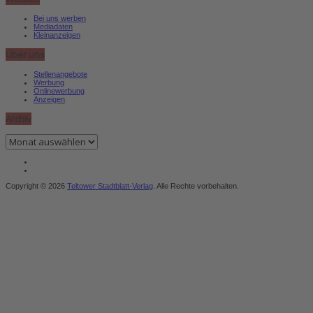
Bei uns werben
Mediadaten
Kleinanzeigen
Über uns
Stellenangebote
Werbung
Onlinewerbung
Anzeigen
Archiv
Archiv
Copyright © 2026
Teltower Stadtblatt-Verlag
. Alle Rechte vorbehalten.