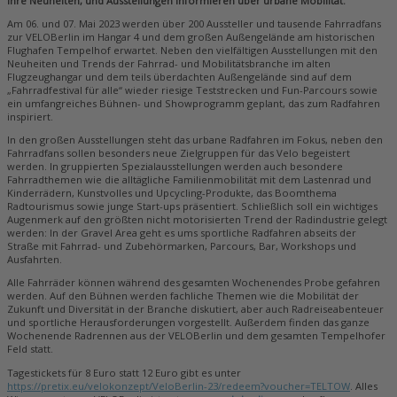
ihre Neuheiten, und Ausstellungen informieren über urbane Mobilität.
Am 06. und 07. Mai 2023 werden über 200 Aussteller und tausende Fahrradfans
zur VELOBerlin im Hangar 4 und dem großen Außengelände am historischen
Flughafen Tempelhof erwartet. Neben den vielfältigen Ausstellungen mit den
Neuheiten und Trends der Fahrrad- und Mobilitätsbranche im alten
Flugzeughangar und dem teils überdachten Außengelände sind auf dem
„Fahrradfestival für alle“ wieder riesige Teststrecken und Fun-Parcours sowie
ein umfangreiches Bühnen- und Showprogramm geplant, das zum Radfahren
inspiriert.
In den großen Ausstellungen steht das urbane Radfahren im Fokus, neben den
Fahrradfans sollen besonders neue Zielgruppen für das Velo begeistert
werden. In gruppierten Spezialausstellungen werden auch besondere
Fahrradthemen wie die alltägliche Familienmobilität mit dem Lastenrad und
Kinderrädern, Kunstvolles und Upcycling-Produkte, das Boomthema
Radtourismus sowie junge Start-ups präsentiert. Schließlich soll ein wichtiges
Augenmerk auf den größten nicht motorisierten Trend der Radindustrie gelegt
werden: In der Gravel Area geht es ums sportliche Radfahren abseits der
Straße mit Fahrrad- und Zubehörmarken, Parcours, Bar, Workshops und
Ausfahrten.
Alle Fahrräder können während des gesamten Wochenendes Probe gefahren
werden. Auf den Bühnen werden fachliche Themen wie die Mobilität der
Zukunft und Diversität in der Branche diskutiert, aber auch Radreiseabenteuer
und sportliche Herausforderungen vorgestellt. Außerdem finden das ganze
Wochenende Radrennen aus der VELOBerlin und dem gesamten Tempelhofer
Feld statt.
Tagestickets für 8 Euro statt 12 Euro gibt es unter
https://pretix.eu/velokonzept/VeloBerlin-23/redeem?voucher=TELTOW
. Alles