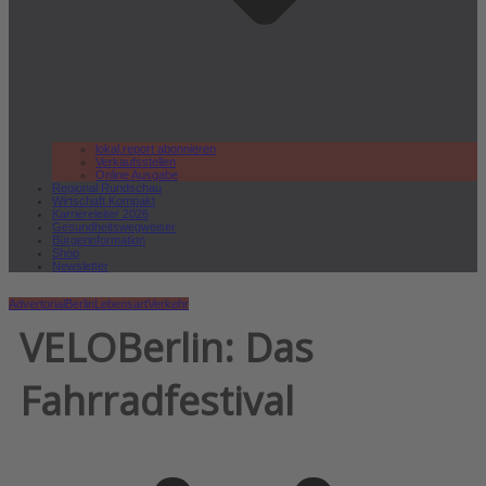
lokal.report abonnieren
Verkaufsstellen
Online Ausgabe
Regional Rundschau
Wirtschaft.Kompakt
Karriereleiter 2026
Gesundheitswegweiser
Bürgerinformation
Shop
Newsletter
Advertorial
Berlin
Lebensart
Verkehr
VELOBerlin: Das
Fahrradfestival