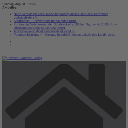
Zum
Sonntag, August 9, 2026
Inhalt
Aktuelles:
springen
Netto-Vereinsspenden-Aktion begünstigt dieses Jahr den Tierschutz
Ludwigsfelde e.V.
Stadtradeln – Teltow radelt für ein gutes Klima
Kurzfristige Vollsperrung der Bundesstraße 101 bei Thyrow ab 18:00 Uhr –
Umleitungsstrecke ist ausgeschildert
Arbeitslosigkeit steigt saisonbedingt leicht an
Potsdam-Mittelmark – Kreistag beschließt neues Leitbild des Landkreises