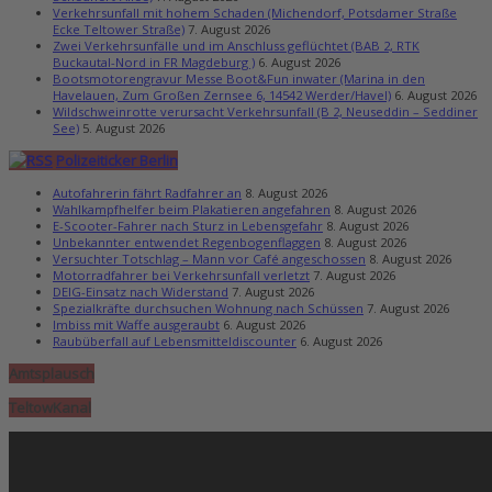
Verkehrsunfall mit hohem Schaden (Michendorf, Potsdamer Straße
Ecke Teltower Straße)
7. August 2026
Zwei Verkehrsunfälle und im Anschluss geflüchtet (BAB 2, RTK
Buckautal-Nord in FR Magdeburg )
6. August 2026
Bootsmotorengravur Messe Boot&Fun inwater (Marina in den
Havelauen, Zum Großen Zernsee 6, 14542 Werder/Havel)
6. August 2026
Wildschweinrotte verursacht Verkehrsunfall (B 2, Neuseddin – Seddiner
See)
5. August 2026
Polizeiticker Berlin
Autofahrerin fährt Radfahrer an
8. August 2026
Wahlkampfhelfer beim Plakatieren angefahren
8. August 2026
E-Scooter-Fahrer nach Sturz in Lebensgefahr
8. August 2026
Unbekannter entwendet Regenbogenflaggen
8. August 2026
Versuchter Totschlag – Mann vor Café angeschossen
8. August 2026
Motorradfahrer bei Verkehrsunfall verletzt
7. August 2026
DEIG-Einsatz nach Widerstand
7. August 2026
Spezialkräfte durchsuchen Wohnung nach Schüssen
7. August 2026
Imbiss mit Waffe ausgeraubt
6. August 2026
Raubüberfall auf Lebensmitteldiscounter
6. August 2026
Amtsplausch
TeltowKanal