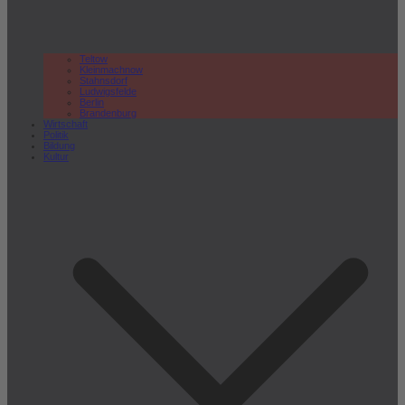
Teltow
Kleinmachnow
Stahnsdorf
Ludwigsfelde
Berlin
Brandenburg
Wirtschaft
Politik
Bildung
Kultur