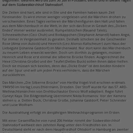
begonnen. Gedreht wird bis zum 30. Juli in Potsdam, Berlin und in diesen Tagen
auf dem Südwestkirchhof Stahnsdorf.
Die Zeiten sind hart, alle sind in Eile und die Familien haben kaum Zeit
füreinander. Es wird immer weniger vorgelesen und die Märchen drohen zu
verschwinden. Eines Tages verlieren die Märchenfiguren den Halt und fallen
aus dem Märchenbuch in die Welt, in der sich das Böse in Gestalt des „Dicken
Endes“ immer weiter ausbreitet. Rumpelstilzchen (Rauand Taleb),
Schneewittchen (Ceci Chuh) und Rotkäppchen (Stephanie Amarell) haben Angst,
für immer in Vergessenheit zu geraten. Deshalb schicken sie die Geschwister
Rose (Alma von Aulock) und Heinrich (Leo Alonso-Kallscheuer) zum Haus der
Liebegüte (Johanna Gastdorf) im Märchenwald. Nur dort kann das Märchenbuch
zu neuem Leben erweckt werden. Doch um dorthin zu gelangen, müssen
Heinrich und Rose erst einmal die silberne Brücke finden. Ausgerechnet die
Hexe (Christina Große) und der Teufel (Detlev Buck) sollen ihnen dabei helfen.
Doch sie müssen sich beeilen, denn das „Dicke Ende“ ist den beiden Kindern
auf der Spur und will um jeden Preis verhindern, dass die Märchen
zurückkehren.
Das Märchen „Die Silberne Brücke“ von Hertha Vogel-Voll erschien erstmals
1949/50 im Verlag Louis Ehlermann, Dresden. Der Stoff wurde für das 57. ARD-
Weihnachtsmärchen von Drehbuchautor Enrico Wolf adaptiert. Regie führt
Cüneyt Kaya. Die Bildgestaltung übernimmt Nikita Romanov. Vor der Kamera
stehen u. a. Detlev Buck, Christina Große, Johanna Gastdorf, Peter Schneider
und Luise Wolfram.
Die Ausstrahlung erfolgt im diesjährigen Weihnachtsprogramm im Ersten.
Mit einer Gesamtfläche von rund 206 Hektar nimmt der Südwestkirchhof
Stahnsdorf weltweit den zehnten Rang unter den Friedhöfen ein. In
Deutschland steht er nach dem Hauptfriedhof Ohlsdorf in Hamburg an zweiter