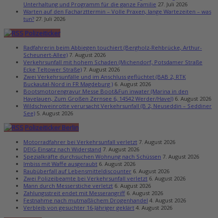
Unterhaltung und Programm für die ganze Familie
27. Juli 2026
Warten auf den Facharzttermin – Volle Praxen, lange Wartezeiten – was
tun?
27. Juli 2026
Polizeiticker
Radfahrerin beim Abbiegen touchiert (Bergholz-Rehbrücke, Arthur-
Scheunert-Allee)
7. August 2026
Verkehrsunfall mit hohem Schaden (Michendorf, Potsdamer Straße
Ecke Teltower Straße)
7. August 2026
Zwei Verkehrsunfälle und im Anschluss geflüchtet (BAB 2, RTK
Buckautal-Nord in FR Magdeburg )
6. August 2026
Bootsmotorengravur Messe Boot&Fun inwater (Marina in den
Havelauen, Zum Großen Zernsee 6, 14542 Werder/Havel)
6. August 2026
Wildschweinrotte verursacht Verkehrsunfall (B 2, Neuseddin – Seddiner
See)
5. August 2026
Polizeiticker Berlin
Motorradfahrer bei Verkehrsunfall verletzt
7. August 2026
DEIG-Einsatz nach Widerstand
7. August 2026
Spezialkräfte durchsuchen Wohnung nach Schüssen
7. August 2026
Imbiss mit Waffe ausgeraubt
6. August 2026
Raubüberfall auf Lebensmitteldiscounter
6. August 2026
Zwei Polizeibeamte bei Verkehrsunfall verletzt
6. August 2026
Mann durch Messerstiche verletzt
6. August 2026
Zahlungsstreit endet mit Messerangriff
6. August 2026
Festnahme nach mutmaßlichem Drogenhandel
4. August 2026
Verbleib von gesuchter 16-Jähriger geklärt
4. August 2026