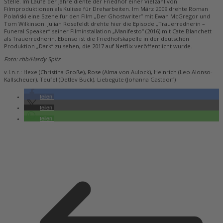
Stelle. Im Laufe der Jahre diente der Friedhof einer Vielzahl von
Filmproduktionen als Kulisse für Dreharbeiten. Im März 2009 drehte Roman
Polański eine Szene für den Film „Der Ghostwriter” mit Ewan McGregor und
Tom Wilkinson. Julian Rosefeldt drehte hier die Episode „Trauerrednerin –
Funeral Speaker“ seiner Filminstallation „Manifesto“ (2016) mit Cate Blanchett
als Trauerrednerin. Ebenso ist die Friedhofskapelle in der deutschen
Produktion „Dark“ zu sehen, die 2017 auf Netflix veröffentlicht wurde.
Foto: rbb/Hardy Spitz
v.l.n.r.: Hexe (Christina Große), Rose (Alma von Aulock), Heinrich (Leo Alonso-
Kallscheuer), Teufel (Detlev Buck), Liebegüte (Johanna Gastdorf)
teilen
teilen
teilen