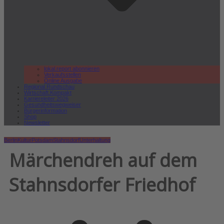
lokal.report abonnieren
Verkaufsstellen
Online Ausgabe
Regional Rundschau
Wirtschaft.Kompakt
Karriereleiter 2026
Gesundheitswegweiser
Bürgerinformation
Shop
Newsletter
Berlin
Kultur
Potsdam
Stahnsdorf
Unterhaltung
Märchendreh auf dem
Stahnsdorfer Friedhof