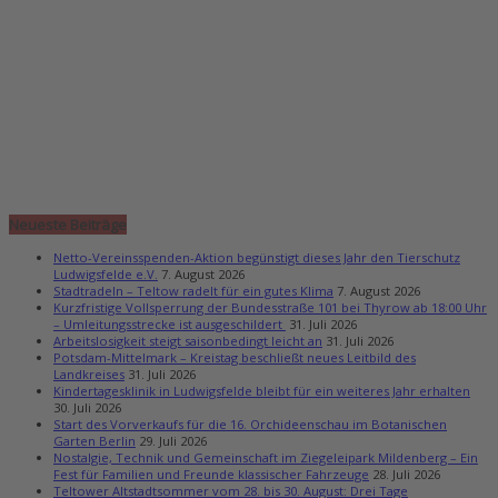
Neueste Beiträge
Netto-Vereinsspenden-Aktion begünstigt dieses Jahr den Tierschutz
Ludwigsfelde e.V.
7. August 2026
Stadtradeln – Teltow radelt für ein gutes Klima
7. August 2026
Kurzfristige Vollsperrung der Bundesstraße 101 bei Thyrow ab 18:00 Uhr
– Umleitungsstrecke ist ausgeschildert
31. Juli 2026
Arbeitslosigkeit steigt saisonbedingt leicht an
31. Juli 2026
Potsdam-Mittelmark – Kreistag beschließt neues Leitbild des
Landkreises
31. Juli 2026
Kindertagesklinik in Ludwigsfelde bleibt für ein weiteres Jahr erhalten
30. Juli 2026
Start des Vorverkaufs für die 16. Orchideenschau im Botanischen
Garten Berlin
29. Juli 2026
Nostalgie, Technik und Gemeinschaft im Ziegeleipark Mildenberg – Ein
Fest für Familien und Freunde klassischer Fahrzeuge
28. Juli 2026
Teltower Altstadtsommer vom 28. bis 30. August: Drei Tage