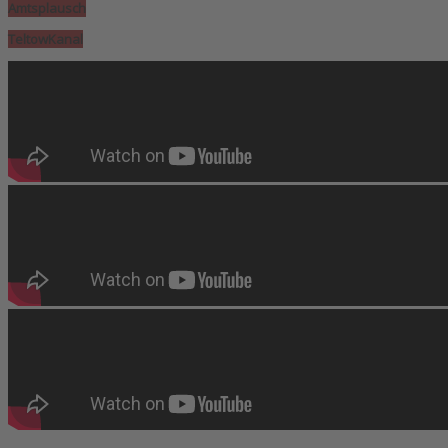
Amtsplausch
TeltowKanal