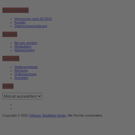
Informationen
Impressum nach §5 DDG
Kontakt
Datenschutzerklärung
Werben
Bei uns werben
Mediadaten
Kleinanzeigen
Über uns
Stellenangebote
Werbung
Onlinewerbung
Anzeigen
Archiv
Archiv
Copyright © 2026
Teltower Stadtblatt-Verlag
. Alle Rechte vorbehalten.