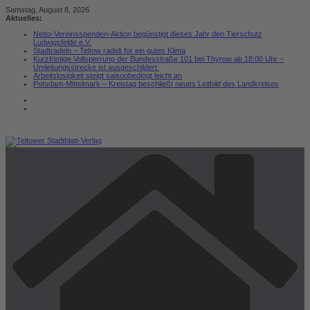
Zum
Samstag, August 8, 2026
Inhalt
Aktuelles:
springen
Netto-Vereinsspenden-Aktion begünstigt dieses Jahr den Tierschutz
Ludwigsfelde e.V.
Stadtradeln – Teltow radelt für ein gutes Klima
Kurzfristige Vollsperrung der Bundesstraße 101 bei Thyrow ab 18:00 Uhr –
Umleitungsstrecke ist ausgeschildert
Arbeitslosigkeit steigt saisonbedingt leicht an
Potsdam-Mittelmark – Kreistag beschließt neues Leitbild des Landkreises