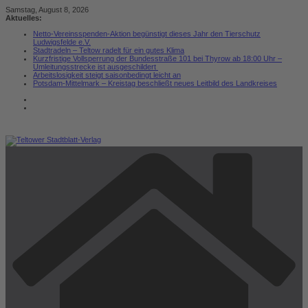
Zum
Samstag, August 8, 2026
Inhalt
Aktuelles:
springen
Netto-Vereinsspenden-Aktion begünstigt dieses Jahr den Tierschutz
Ludwigsfelde e.V.
Stadtradeln – Teltow radelt für ein gutes Klima
Kurzfristige Vollsperrung der Bundesstraße 101 bei Thyrow ab 18:00 Uhr –
Umleitungsstrecke ist ausgeschildert
Arbeitslosigkeit steigt saisonbedingt leicht an
Potsdam-Mittelmark – Kreistag beschließt neues Leitbild des Landkreises