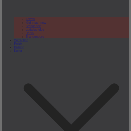
Teltow
Kleinmachnow
Stahnsdorf
Ludwigsfelde
Berlin
Brandenburg
Wirtschaft
Politik
Bildung
Kultur