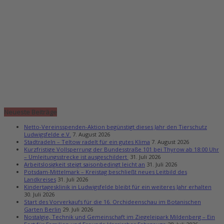
Neueste Beiträge
Netto-Vereinsspenden-Aktion begünstigt dieses Jahr den Tierschutz
Ludwigsfelde e.V.
7. August 2026
Stadtradeln – Teltow radelt für ein gutes Klima
7. August 2026
Kurzfristige Vollsperrung der Bundesstraße 101 bei Thyrow ab 18:00 Uhr
– Umleitungsstrecke ist ausgeschildert
31. Juli 2026
Arbeitslosigkeit steigt saisonbedingt leicht an
31. Juli 2026
Potsdam-Mittelmark – Kreistag beschließt neues Leitbild des
Landkreises
31. Juli 2026
Kindertagesklinik in Ludwigsfelde bleibt für ein weiteres Jahr erhalten
30. Juli 2026
Start des Vorverkaufs für die 16. Orchideenschau im Botanischen
Garten Berlin
29. Juli 2026
Nostalgie, Technik und Gemeinschaft im Ziegeleipark Mildenberg – Ein