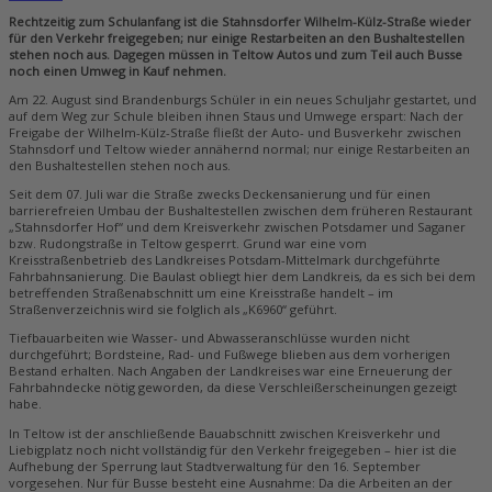
Rechtzeitig zum Schulanfang ist die Stahnsdorfer Wilhelm-Külz-Straße wieder
für den Verkehr freigegeben; nur einige Restarbeiten an den Bushaltestellen
stehen noch aus. Dagegen müssen in Teltow Autos und zum Teil auch Busse
noch einen Umweg in Kauf nehmen.
Am 22. August sind Brandenburgs Schüler in ein neues Schuljahr gestartet, und
auf dem Weg zur Schule bleiben ihnen Staus und Umwege erspart: Nach der
Freigabe der Wilhelm-Külz-Straße fließt der Auto- und Busverkehr zwischen
Stahnsdorf und Teltow wieder annähernd normal; nur einige Restarbeiten an
den Bushaltestellen stehen noch aus.
Seit dem 07. Juli war die Straße zwecks Deckensanierung und für einen
barrierefreien Umbau der Bushaltestellen zwischen dem früheren Restaurant
„Stahnsdorfer Hof“ und dem Kreisverkehr zwischen Potsdamer und Saganer
bzw. Rudongstraße in Teltow gesperrt. Grund war eine vom
Kreisstraßenbetrieb des Landkreises Potsdam-Mittelmark durchgeführte
Fahrbahnsanierung. Die Baulast obliegt hier dem Landkreis, da es sich bei dem
betreffenden Straßenabschnitt um eine Kreisstraße handelt – im
Straßenverzeichnis wird sie folglich als „K6960“ geführt.
Tiefbauarbeiten wie Wasser- und Abwasseranschlüsse wurden nicht
durchgeführt; Bordsteine, Rad- und Fußwege blieben aus dem vorherigen
Bestand erhalten. Nach Angaben der Landkreises war eine Erneuerung der
Fahrbahndecke nötig geworden, da diese Verschleißerscheinungen gezeigt
habe.
In Teltow ist der anschließende Bauabschnitt zwischen Kreisverkehr und
Liebigplatz noch nicht vollständig für den Verkehr freigegeben – hier ist die
Aufhebung der Sperrung laut Stadtverwaltung für den 16. September
vorgesehen. Nur für Busse besteht eine Ausnahme: Da die Arbeiten an der