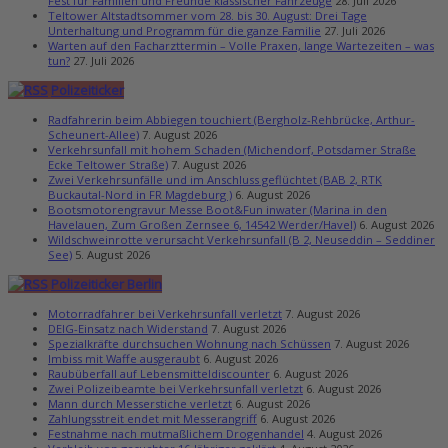
Fest für Familien und Freunde klassischer Fahrzeuge
28. Juli 2026
Teltower Altstadtsommer vom 28. bis 30. August: Drei Tage
Unterhaltung und Programm für die ganze Familie
27. Juli 2026
Warten auf den Facharzttermin – Volle Praxen, lange Wartezeiten – was
tun?
27. Juli 2026
Polizeiticker
Radfahrerin beim Abbiegen touchiert (Bergholz-Rehbrücke, Arthur-
Scheunert-Allee)
7. August 2026
Verkehrsunfall mit hohem Schaden (Michendorf, Potsdamer Straße
Ecke Teltower Straße)
7. August 2026
Zwei Verkehrsunfälle und im Anschluss geflüchtet (BAB 2, RTK
Buckautal-Nord in FR Magdeburg )
6. August 2026
Bootsmotorengravur Messe Boot&Fun inwater (Marina in den
Havelauen, Zum Großen Zernsee 6, 14542 Werder/Havel)
6. August 2026
Wildschweinrotte verursacht Verkehrsunfall (B 2, Neuseddin – Seddiner
See)
5. August 2026
Polizeiticker Berlin
Motorradfahrer bei Verkehrsunfall verletzt
7. August 2026
DEIG-Einsatz nach Widerstand
7. August 2026
Spezialkräfte durchsuchen Wohnung nach Schüssen
7. August 2026
Imbiss mit Waffe ausgeraubt
6. August 2026
Raubüberfall auf Lebensmitteldiscounter
6. August 2026
Zwei Polizeibeamte bei Verkehrsunfall verletzt
6. August 2026
Mann durch Messerstiche verletzt
6. August 2026
Zahlungsstreit endet mit Messerangriff
6. August 2026
Festnahme nach mutmaßlichem Drogenhandel
4. August 2026