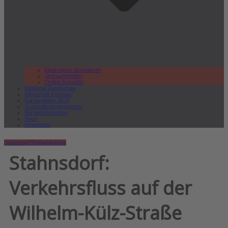
lokal.report abonnieren
Verkaufsstellen
Online Ausgabe
Regional Rundschau
Wirtschaft.Kompakt
Karriereleiter 2026
Gesundheitswegweiser
Bürgerinformation
Shop
Newsletter
Stahnsdorf
Teltow
Verkehr
Stahnsdorf:
Verkehrsfluss auf der
Wilhelm-Külz-Straße