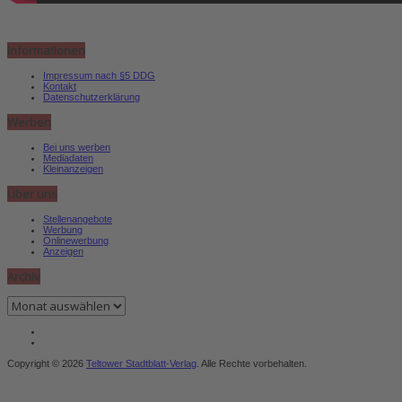
Informationen
Impressum nach §5 DDG
Kontakt
Datenschutzerklärung
Werben
Bei uns werben
Mediadaten
Kleinanzeigen
Über uns
Stellenangebote
Werbung
Onlinewerbung
Anzeigen
Archiv
Archiv
Copyright © 2026
Teltower Stadtblatt-Verlag
. Alle Rechte vorbehalten.