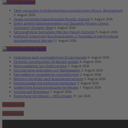
Polizeiticker
Täter versuchen in Einfamilienhaus einzubrechen (Brück, Wohngebiet)
5. August 2026
Zeuge verhindert Kabeldiebstahl (Beelitz, Elsholz)
5. August 2026
Diebe stehlen Kabelmaterialien von Baustelle (Kloster Lehnin,
Göhlsdorf, Emstaler Weg)
5. August 2026
Fahrzeugführer betrunken (Werder (Havel), Kemnitz)
5. August 2026
Kraftstoff entwendet (Bundesautobahn 2, Parkplatz in Fahrtrichtung
Autobahndreieck Werder)
5. August 2026
Polizeiticker Berlin
Festnahme nach mutmaßlichem Drogenhandel
4. August 2026
Verbleib von gesuchter 16-Jähriger geklärt
4. August 2026
Motorradfahrer bei Unfall verletzt
3. August 2026
Störung beim Anbringen von Wahlplakaten
2. August 2026
Fahrradfahrer umgefahren und geflüchtet
2. August 2026
Mehrere Verletzte nach Auseinandersetzung
2. August 2026
Verkehrsunfall mit mehreren Verletzten
2. August 2026
Gefährliche Körperverletzung mit Messer
1. August 2026
Schüsse auf Wohnhaus
1. August 2026
Bedrohung mit Messer – DEIG-Einsatz
31. Juli 2026
Amtsplausch
TeltowKanal