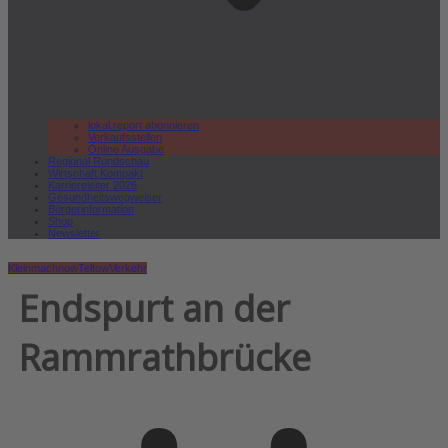
lokal.report abonnieren
Verkaufsstellen
Online Ausgabe
Regional Rundschau
Wirtschaft.Kompakt
Karriereleiter 2026
Gesundheitswegweiser
Bürgerinformation
Shop
Newsletter
Kleinmachnow
Teltow
Verkehr
Endspurt an der
Rammrathbrücke