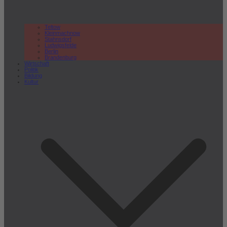
Teltow
Kleinmachnow
Stahnsdorf
Ludwigsfelde
Berlin
Brandenburg
Wirtschaft
Politik
Bildung
Kultur