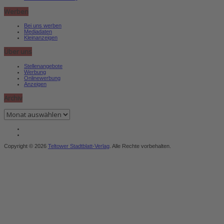
Werben
Bei uns werben
Mediadaten
Kleinanzeigen
Über uns
Stellenangebote
Werbung
Onlinewerbung
Anzeigen
Archiv
Archiv
Copyright © 2026
Teltower Stadtblatt-Verlag
. Alle Rechte vorbehalten.