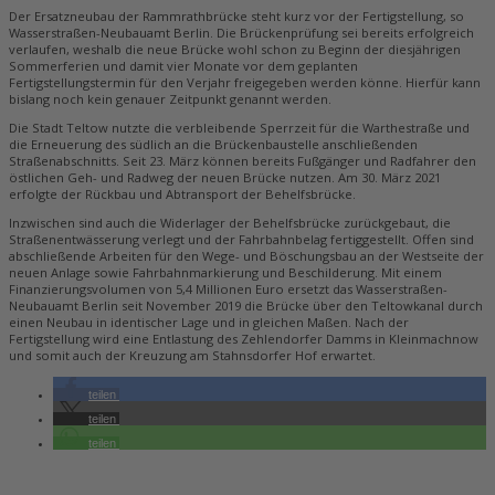
Der Ersatzneubau der Rammrathbrücke steht kurz vor der Fertigstellung, so
Wasserstraßen-Neubauamt Berlin. Die Brückenprüfung sei bereits erfolgreich
verlaufen, weshalb die neue Brücke wohl schon zu Beginn der diesjährigen
Sommerferien und damit vier Monate vor dem geplanten
Fertigstellungstermin für den Verjahr freigegeben werden könne. Hierfür kann
bislang noch kein genauer Zeitpunkt genannt werden.
Die Stadt Teltow nutzte die verbleibende Sperrzeit für die Warthestraße und
die Erneuerung des südlich an die Brückenbaustelle anschließenden
Straßenabschnitts. Seit 23. März können bereits Fußgänger und Radfahrer den
östlichen Geh- und Radweg der neuen Brücke nutzen. Am 30. März 2021
erfolgte der Rückbau und Abtransport der Behelfsbrücke.
Inzwischen sind auch die Widerlager der Behelfsbrücke zurückgebaut, die
Straßenentwässerung verlegt und der Fahrbahnbelag fertiggestellt. Offen sind
abschließende Arbeiten für den Wege- und Böschungsbau an der Westseite der
neuen Anlage sowie Fahrbahnmarkierung und Beschilderung. Mit einem
Finanzierungsvolumen von 5,4 Millionen Euro ersetzt das Wasserstraßen-
Neubauamt Berlin seit November 2019 die Brücke über den Teltowkanal durch
einen Neubau in identischer Lage und in gleichen Maßen. Nach der
Fertigstellung wird eine Entlastung des Zehlendorfer Damms in Kleinmachnow
und somit auch der Kreuzung am Stahnsdorfer Hof erwartet.
teilen
teilen
teilen