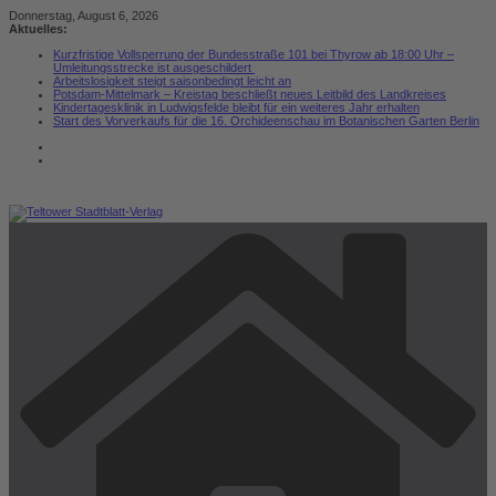
Zum
Donnerstag, August 6, 2026
Inhalt
Aktuelles:
springen
Kurzfristige Vollsperrung der Bundesstraße 101 bei Thyrow ab 18:00 Uhr –
Umleitungsstrecke ist ausgeschildert
Arbeitslosigkeit steigt saisonbedingt leicht an
Potsdam-Mittelmark – Kreistag beschließt neues Leitbild des Landkreises
Kindertagesklinik in Ludwigsfelde bleibt für ein weiteres Jahr erhalten
Start des Vorverkaufs für die 16. Orchideenschau im Botanischen Garten Berlin