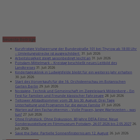
Neueste Beiträge
Kurzfristige Vollsperrung der Bundesstraße 101 bei Thyrow ab 18:00 Uhr
– Umleitungsstrecke ist ausgeschildert
31. Juli 2026
Arbeitslosigkeit steigt saisonbedingt leicht an
31. Juli 2026
Potsdam-Mittelmark – Kreistag beschließt neues Leitbild des
Landkreises
31. Juli 2026
Kindertagesklinik in Ludwigsfelde bleibt für ein weiteres Jahr erhalten
30. Juli 2026
Start des Vorverkaufs für die 16. Orchideenschau im Botanischen
Garten Berlin
29. Juli 2026
Nostalgie, Technik und Gemeinschaft im Ziegeleipark Mildenberg – Ein
Fest für Familien und Freunde klassischer Fahrzeuge
28. Juli 2026
Teltower Altstadtsommer vom 28. bis 30. August: Drei Tage
Unterhaltung und Programm für die ganze Familie
27. Juli 2026
Warten auf den Facharzttermin – Volle Praxen, lange Wartezeiten – was
tun?
27. Juli 2026
Ohne Frühstück. Ohne Diskussion. 80 Jahre DEFA-Filme: Neue
Sonderausstellung im Filmmuseum Potsdam, 24.07.2026 bis 2.05.2027
26.
Juli 2026
Save the Date: Partielle Sonnenfinsternis am 12. August
26. Juli 2026