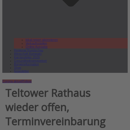
lokal.report abonnieren
Verkaufsstellen
Online Ausgabe
Regional Rundschau
Wirtschaft.Kompakt
Karriereleiter 2026
Gesundheitswegweiser
Bürgerinformation
Shop
Newsletter
Corona aktuell
Teltow
Teltower Rathaus
wieder offen,
Terminvereinbarung