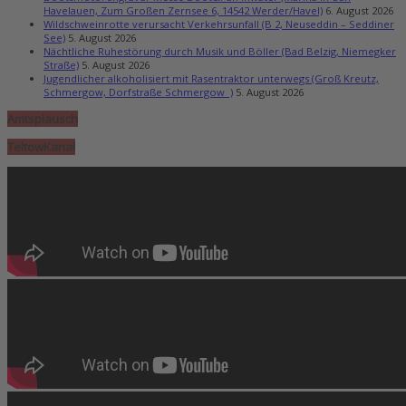
Havelauen, Zum Großen Zernsee 6, 14542 Werder/Havel)
6. August 2026
Wildschweinrotte verursacht Verkehrsunfall (B 2, Neuseddin – Seddiner
See)
5. August 2026
Nächtliche Ruhestörung durch Musik und Böller (Bad Belzig, Niemegker
Straße)
5. August 2026
Jugendlicher alkoholisiert mit Rasentraktor unterwegs (Groß Kreutz,
Schmergow, Dorfstraße Schmergow )
5. August 2026
Amtsplausch
TeltowKanal