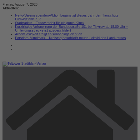
Zum
Freitag, August 7, 2026
Inhalt
Aktuelles:
springen
Netto-Vereinsspenden-Aktion begünstigt dieses Jahr den Tierschutz
Ludwigsfelde e.V.
Stadtradeln – Teltow radelt für ein gutes Klima
Kurzfristige Vollsperrung der Bundesstraße 101 bei Thyrow ab 18:00 Uhr –
Umleitungsstrecke ist ausgeschildert
Arbeitslosigkeit steigt saisonbedingt leicht an
Potsdam-Mittelmark – Kreistag beschließt neues Leitbild des Landkreises