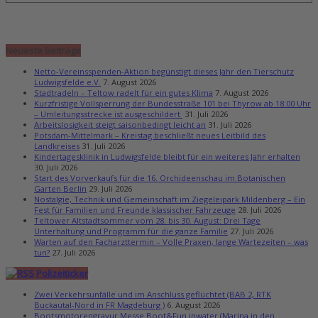
Neueste Beiträge
Netto-Vereinsspenden-Aktion begünstigt dieses Jahr den Tierschutz
Ludwigsfelde e.V.
7. August 2026
Stadtradeln – Teltow radelt für ein gutes Klima
7. August 2026
Kurzfristige Vollsperrung der Bundesstraße 101 bei Thyrow ab 18:00 Uhr
– Umleitungsstrecke ist ausgeschildert
31. Juli 2026
Arbeitslosigkeit steigt saisonbedingt leicht an
31. Juli 2026
Potsdam-Mittelmark – Kreistag beschließt neues Leitbild des
Landkreises
31. Juli 2026
Kindertagesklinik in Ludwigsfelde bleibt für ein weiteres Jahr erhalten
30. Juli 2026
Start des Vorverkaufs für die 16. Orchideenschau im Botanischen
Garten Berlin
29. Juli 2026
Nostalgie, Technik und Gemeinschaft im Ziegeleipark Mildenberg – Ein
Fest für Familien und Freunde klassischer Fahrzeuge
28. Juli 2026
Teltower Altstadtsommer vom 28. bis 30. August: Drei Tage
Unterhaltung und Programm für die ganze Familie
27. Juli 2026
Warten auf den Facharzttermin – Volle Praxen, lange Wartezeiten – was
tun?
27. Juli 2026
Polizeiticker
Zwei Verkehrsunfälle und im Anschluss geflüchtet (BAB 2, RTK
Buckautal-Nord in FR Magdeburg )
6. August 2026
Bootsmotorengravur Messe Boot&Fun inwater (Marina in den