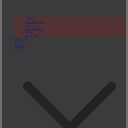
Teltow
Kleinmachnow
Stahnsdorf
Ludwigsfelde
Berlin
Brandenburg
Wirtschaft
Politik
Bildung
Kultur