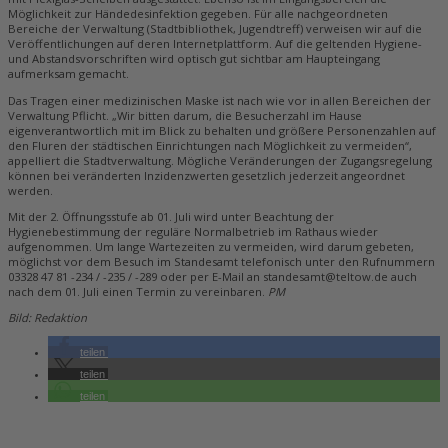
Möglichkeit zur Händedesinfektion gegeben. Für alle nachgeordneten
Bereiche der Verwaltung (Stadtbibliothek, Jugendtreff) verweisen wir auf die
Veröffentlichungen auf deren Internetplattform. Auf die geltenden Hygiene-
und Abstandsvorschriften wird optisch gut sichtbar am Haupteingang
aufmerksam gemacht.
Das Tragen einer medizinischen Maske ist nach wie vor in allen Bereichen der
Verwaltung Pflicht. „Wir bitten darum, die Besucherzahl im Hause
eigenverantwortlich mit im Blick zu behalten und größere Personenzahlen auf
den Fluren der städtischen Einrichtungen nach Möglichkeit zu vermeiden“,
appelliert die Stadtverwaltung. Mögliche Veränderungen der Zugangsregelung
können bei veränderten Inzidenzwerten gesetzlich jederzeit angeordnet
werden.
Mit der 2. Öffnungsstufe ab 01. Juli wird unter Beachtung der
Hygienebestimmung der reguläre Normalbetrieb im Rathaus wieder
aufgenommen. Um lange Wartezeiten zu vermeiden, wird darum gebeten,
möglichst vor dem Besuch im Standesamt telefonisch unter den Rufnummern
03328 47 81 -234 / -235 / -289 oder per E-Mail an standesamt@teltow.de auch
nach dem 01. Juli einen Termin zu vereinbaren.
PM
Bild: Redaktion
teilen
teilen
teilen