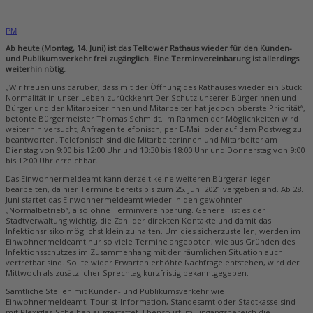
PM
Ab heute (Montag, 14. Juni) ist das Teltower Rathaus wieder
für den Kunden-
und Publikumsverkehr frei zugänglich. Eine Terminvereinbarung ist allerdings
weiterhin
nötig
.
„Wir freuen uns darüber, dass mit der Öffnung des Rathauses wieder ein Stück
Normalität in unser Leben zurückkehrt.Der Schutz unserer Bürgerinnen und
Bürger und der Mitarbeiterinnen und Mitarbeiter hat jedoch oberste Priorität“,
betonte Bürgermeister Thomas Schmidt. Im Rahmen der Möglichkeiten wird
weiterhin versucht, Anfragen telefonisch, per E-Mail oder auf dem Postweg zu
beantworten. Telefonisch sind die Mitarbeiterinnen und Mitarbeiter am
Dienstag von 9:00 bis 12:00 Uhr und 13:30 bis 18:00 Uhr und Donnerstag von 9:00
bis 12:00 Uhr erreichbar.
Das Einwohnermeldeamt kann derzeit keine weiteren Bürgeranliegen
bearbeiten, da hier Termine bereits bis zum 25. Juni 2021 vergeben sind. Ab 28.
Juni startet das Einwohnermeldeamt wieder in den gewohnten
„Normalbetrieb“, also ohne Terminvereinbarung. Generell ist es der
Stadtverwaltung wichtig, die Zahl der direkten Kontakte und damit das
Infektionsrisiko möglichst klein zu halten. Um dies sicherzustellen, werden im
Einwohnermeldeamt nur so viele Termine angeboten, wie aus Gründen des
Infektionsschutzes im Zusammenhang mit der räumlichen Situation auch
vertretbar sind. Sollte wider Erwarten erhöhte Nachfrage entstehen, wird der
Mittwoch als zusätzlicher Sprechtag kurzfristig bekanntgegeben.
Sämtliche Stellen mit Kunden- und Publikumsverkehr wie
Einwohnermeldeamt, Tourist-Information, Standesamt oder Stadtkasse sind
mit Plexiglas-Scheiben ausgestattet. Ebenso ist im Eingangsbereich die