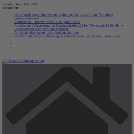
Zum
Sonntag, August 9, 2026
Inhalt
Aktuelles:
springen
Netto-Vereinsspenden-Aktion begünstigt dieses Jahr den Tierschutz
Ludwigsfelde e.V.
Stadtradeln – Teltow radelt für ein gutes Klima
Kurzfristige Vollsperrung der Bundesstraße 101 bei Thyrow ab 18:00 Uhr –
Umleitungsstrecke ist ausgeschildert
Arbeitslosigkeit steigt saisonbedingt leicht an
Potsdam-Mittelmark – Kreistag beschließt neues Leitbild des Landkreises