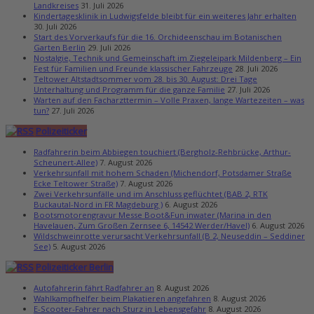
Landkreises
31. Juli 2026
Kindertagesklinik in Ludwigsfelde bleibt für ein weiteres Jahr erhalten
30. Juli 2026
Start des Vorverkaufs für die 16. Orchideenschau im Botanischen
Garten Berlin
29. Juli 2026
Nostalgie, Technik und Gemeinschaft im Ziegeleipark Mildenberg – Ein
Fest für Familien und Freunde klassischer Fahrzeuge
28. Juli 2026
Teltower Altstadtsommer vom 28. bis 30. August: Drei Tage
Unterhaltung und Programm für die ganze Familie
27. Juli 2026
Warten auf den Facharzttermin – Volle Praxen, lange Wartezeiten – was
tun?
27. Juli 2026
Polizeiticker
Radfahrerin beim Abbiegen touchiert (Bergholz-Rehbrücke, Arthur-
Scheunert-Allee)
7. August 2026
Verkehrsunfall mit hohem Schaden (Michendorf, Potsdamer Straße
Ecke Teltower Straße)
7. August 2026
Zwei Verkehrsunfälle und im Anschluss geflüchtet (BAB 2, RTK
Buckautal-Nord in FR Magdeburg )
6. August 2026
Bootsmotorengravur Messe Boot&Fun inwater (Marina in den
Havelauen, Zum Großen Zernsee 6, 14542 Werder/Havel)
6. August 2026
Wildschweinrotte verursacht Verkehrsunfall (B 2, Neuseddin – Seddiner
See)
5. August 2026
Polizeiticker Berlin
Autofahrerin fährt Radfahrer an
8. August 2026
Wahlkampfhelfer beim Plakatieren angefahren
8. August 2026
E-Scooter-Fahrer nach Sturz in Lebensgefahr
8. August 2026