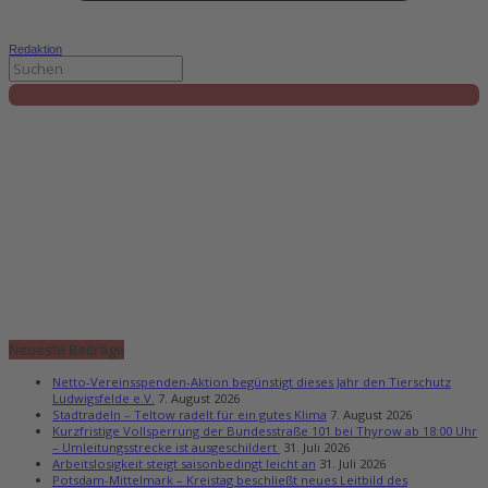
Redaktion
Neueste Beiträge
Netto-Vereinsspenden-Aktion begünstigt dieses Jahr den Tierschutz
Ludwigsfelde e.V.
7. August 2026
Stadtradeln – Teltow radelt für ein gutes Klima
7. August 2026
Kurzfristige Vollsperrung der Bundesstraße 101 bei Thyrow ab 18:00 Uhr
– Umleitungsstrecke ist ausgeschildert
31. Juli 2026
Arbeitslosigkeit steigt saisonbedingt leicht an
31. Juli 2026
Potsdam-Mittelmark – Kreistag beschließt neues Leitbild des