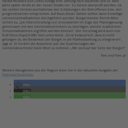
Harald Mushack (Die Linke) schlägt eine Zählung nach Bauende und ca. zwei
Jahre später direkt an der neuen Straße vor. So könne überprüft werden, ob
die reellen Verkehrsverhältnisse den Schätzungen der Betroffenen bzw. den
prognostizierten entsprechen. Auf Basis dieser Zahlen sollten dann freiwillige
Lärmschutzmaßnahmen durchgeführt werden. Bürgermeister Bernd Alber
sichert zu, „bei Überschreitung von Grenzwerten im Zuge der Planergänzung
gemeinsam mit den Gemeindevertretern zu überlegen, welche zusätzlichen
Schutzmaßnahmen ergriffen werden können“. Der Vorschlag wird auch von
Rolf-Denis Kupsch (Wir Vier) unterstützt. „Es ist bedauerlich, dass es nicht
gelungen ist, die Bedenken der Bürger in die Planfeststellung zu integrieren“,
sagt er. Er fordert die Anwohner auf, die Zusicherungen der
Gemeindevertreter beim Wort zu nehmen: „Wir sind auf der Seite der Bürger!“
Text und Foto: pi
Weitere Neuigkeiten aus der Region lesen Sie in der aktuellen Ausgabe der
Regional Rundschau
teilen
teilen
teilen