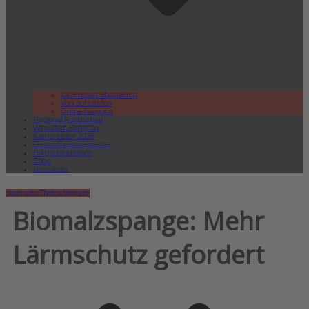
lokal.report abonnieren
Verkaufsstellen
Online Ausgabe
Regional Rundschau
Wirtschaft.Kompakt
Karriereleiter 2026
Gesundheitswegweiser
Bürgerinformation
Shop
Newsletter
Stahnsdorf
Teltow
Verkehr
Biomalzspange: Mehr
Lärmschutz gefordert