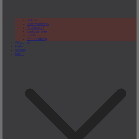
Teltow
Kleinmachnow
Stahnsdorf
Ludwigsfelde
Berlin
Brandenburg
Wirtschaft
Politik
Bildung
Kultur