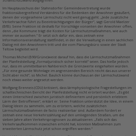
Schallschutzwand aufgegriffen.
Im Hauptausschuss der Stahnsdorfer Gemeindevertretung wurde
fraktionsübergreifend Verständnis für die Bedenken der Anwohner geäußert,
denen der vorgesehene Lärmschutz nicht weit genug geht. „Jede zusätzliche
Verkehrsachse führt zu Beeinträchtigungen der Bürger“, sagt Gerold Maelzer
(BfB). Seine Fraktion ist deshalb für Vorschläge vonseiten der Anwohner offen,
denn „die Kommune trägt die Kosten für Lärmschutzmaßnahmen, wie auch
immer sie aussehen.“ Er setzt sich dafür ein, dass zeitnah eine
Informationsveranstaltung stattfindet, in der die Verwaltung in einen sachlichen
Dialog mit den Anwohnern tritt und die vom Planungsbüro sowie der Stadt
Teltow begleitet wird.
Thomas Michel (B90/Grüne)weist darauf hin, dass die Lärmschutzmaßnahmen
der Planfeststellung „formaljuristisch sicher korrekt“ seien. Das hieße jedoch
nur, dass im unmittelbaren Nahbereich die Grenzwerte eingehalten würden.
„Für eine gesunde Wohnlage im angrenzenden Bereich reicht das aus unserer
Sicht aber nicht“, so Michel. Baulich könne durchaus an der Lärmschutzwand
noch etwas weiter angesetzt werden.
Wolfgang Brenneis (CDU) kritisiert, dass lärmphysiologische Fragestellungen im
schalltechnischen Bericht der Planfeststellung nicht erörtert wurden. „Es gibt
einen Unterschied zwischen juristisch definiertem und persönlich erlebtem
Lärm der Betroffenen“, erklärt er. Seine Fraktion unterstützt die Idee, in einem
Dialog Ideen zu sammeln, um zu erörtern, welche zusätzlichen
Lärmschutzmaßnahmen de facto realisierbar sind. Außerdem fordert er
zeitnah eine neue Verkehrszählung auf den umliegenden Straßen, um die
sieben Jahre alten Verkehrsprognosen zu aktualisieren. „Falls sich das
Verkehrsaufkommen inzwischen erhöht hat, könnten Maßnahmen zum
erweiterten Lärmschutz jetzt schon ergriffen werden.“