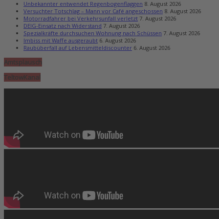
Unbekannter entwendet Regenbogenflaggen
8. August 2026
Versuchter Totschlag – Mann vor Café angeschossen
8. August 2026
Motorradfahrer bei Verkehrsunfall verletzt
7. August 2026
DEIG-Einsatz nach Widerstand
7. August 2026
Spezialkräfte durchsuchen Wohnung nach Schüssen
7. August 2026
Imbiss mit Waffe ausgeraubt
6. August 2026
Raubüberfall auf Lebensmitteldiscounter
6. August 2026
Amtsplausch
TeltowKanal