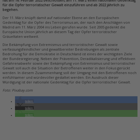
hat am 16. Februar 2022 beschlossen, am 11. März einen nationalen Gedenktag
für die Opfer terroristischer Gewalt einzuführen und ab 2022 jährlich zu
begehen.
Der 11. März knüpft damit auf nationaler Ebene an den Europäischen
Gedenktag für die Opfer des Terrorismus an, der nach den Anschlägen von
Madrid am 11. März 2004 ins Leben gerufen wurde. Seit 2005 gedenkt die
Europäische Union jährlich an diesem Tag der Opfer terroristischer
Gräueltaten weltweit.
Die Bekämpfung von Extremismus und terroristischer Gewalt sowie
verfassungsfeindlicher und gewaltbereiter Bestrebungen als zentrale
Bedrohung für die Demokratie in Deutschland ist eines der wichtigsten Ziele
der Bundesregierung. Neben der Prävention, Deradikalisierung und effektiven
Gefahrenabwehr sowie der Bekämpfung von Extremismus und terroristischer
Gewalt soll auch die Situation der Betroffenen weiter in den Fokus gerückt
werden. In diesem Zusammenhang soll der Umgang mit den Betroffenen noch
einfühlsamer und würdevoller gestaltet werden. Ein Ausdruck dieser
Würdigung ist der nationale Gedenktag für die Opfer terroristischer Gewalt.
Foto: Pixabay.com
teilen
teilen
teilen