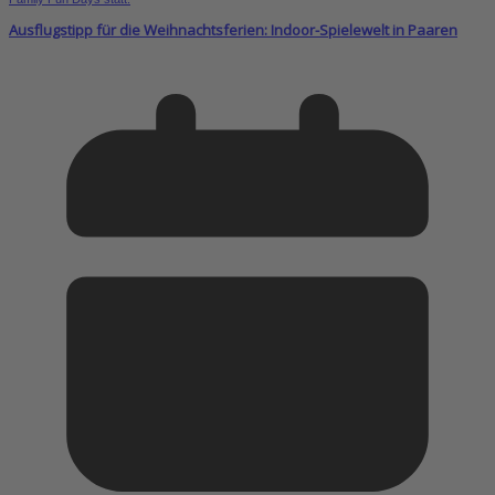
Ausflugstipp für die Weihnachtsferien: Indoor-Spielewelt in Paaren