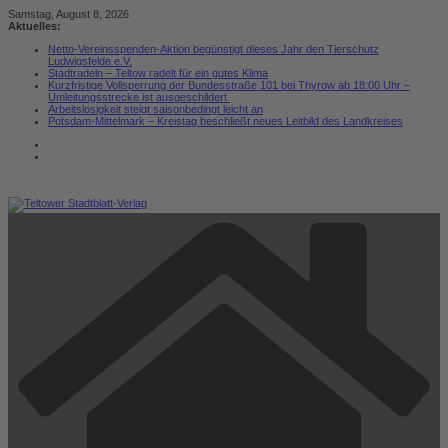
Zum
Samstag, August 8, 2026
Inhalt
Aktuelles:
springen
Netto-Vereinsspenden-Aktion begünstigt dieses Jahr den Tierschutz
Ludwigsfelde e.V.
Stadtradeln – Teltow radelt für ein gutes Klima
Kurzfristige Vollsperrung der Bundesstraße 101 bei Thyrow ab 18:00 Uhr –
Umleitungsstrecke ist ausgeschildert
Arbeitslosigkeit steigt saisonbedingt leicht an
Potsdam-Mittelmark – Kreistag beschließt neues Leitbild des Landkreises