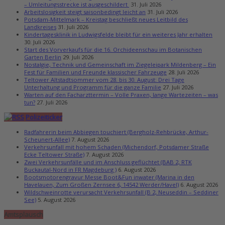
– Umleitungsstrecke ist ausgeschildert
31. Juli 2026
Arbeitslosigkeit steigt saisonbedingt leicht an
31. Juli 2026
Potsdam-Mittelmark – Kreistag beschließt neues Leitbild des
Landkreises
31. Juli 2026
Kindertagesklinik in Ludwigsfelde bleibt für ein weiteres Jahr erhalten
30. Juli 2026
Start des Vorverkaufs für die 16. Orchideenschau im Botanischen
Garten Berlin
29. Juli 2026
Nostalgie, Technik und Gemeinschaft im Ziegeleipark Mildenberg – Ein
Fest für Familien und Freunde klassischer Fahrzeuge
28. Juli 2026
Teltower Altstadtsommer vom 28. bis 30. August: Drei Tage
Unterhaltung und Programm für die ganze Familie
27. Juli 2026
Warten auf den Facharzttermin – Volle Praxen, lange Wartezeiten – was
tun?
27. Juli 2026
Polizeiticker
Radfahrerin beim Abbiegen touchiert (Bergholz-Rehbrücke, Arthur-
Scheunert-Allee)
7. August 2026
Verkehrsunfall mit hohem Schaden (Michendorf, Potsdamer Straße
Ecke Teltower Straße)
7. August 2026
Zwei Verkehrsunfälle und im Anschluss geflüchtet (BAB 2, RTK
Buckautal-Nord in FR Magdeburg )
6. August 2026
Bootsmotorengravur Messe Boot&Fun inwater (Marina in den
Havelauen, Zum Großen Zernsee 6, 14542 Werder/Havel)
6. August 2026
Wildschweinrotte verursacht Verkehrsunfall (B 2, Neuseddin – Seddiner
See)
5. August 2026
Amtsplausch