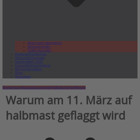
lokal.report abonnieren
Verkaufsstellen
Online Ausgabe
Regional Rundschau
Wirtschaft.Kompakt
Karriereleiter 2026
Gesundheitswegweiser
Bürgerinformation
Shop
Newsletter
Brandenburg
Europa
Geschichte
Politik
Sicherheit
Wissen
Warum am 11. März auf
halbmast geflaggt wird