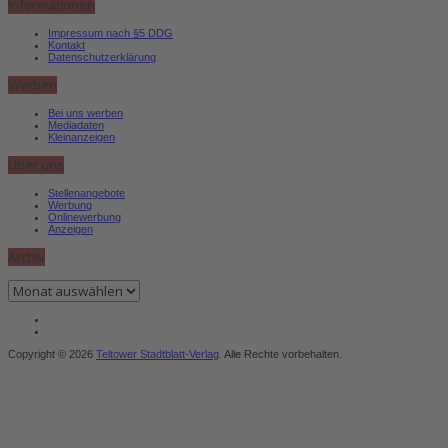
Informationen
Impressum nach §5 DDG
Kontakt
Datenschutzerklärung
Werben
Bei uns werben
Mediadaten
Kleinanzeigen
Über uns
Stellenangebote
Werbung
Onlinewerbung
Anzeigen
Archiv
Archiv
Copyright © 2026
Teltower Stadtblatt-Verlag
. Alle Rechte vorbehalten.