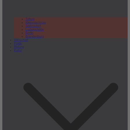
Teltow
Kleinmachnow
Stahnsdorf
Ludwigsfelde
Berlin
Brandenburg
Wirtschaft
Politik
Bildung
Kultur