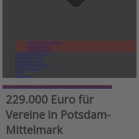
lokal.report abonnieren
Verkaufsstellen
Online Ausgabe
Regional Rundschau
Wirtschaft.Kompakt
Karriereleiter 2026
Gesundheitswegweiser
Bürgerinformation
Shop
Newsletter
Feuerwehr
Geld
Kleinmachnow
Potsdam-Mittelmark
Sport
Stahnsdorf
Teltow
229.000 Euro für
Vereine in Potsdam-
Mittelmark