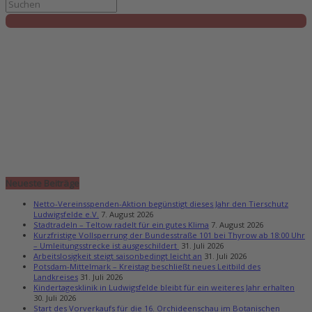
Neueste Beiträge
Netto-Vereinsspenden-Aktion begünstigt dieses Jahr den Tierschutz
Ludwigsfelde e.V.
7. August 2026
Stadtradeln – Teltow radelt für ein gutes Klima
7. August 2026
Kurzfristige Vollsperrung der Bundesstraße 101 bei Thyrow ab 18:00 Uhr
– Umleitungsstrecke ist ausgeschildert
31. Juli 2026
Arbeitslosigkeit steigt saisonbedingt leicht an
31. Juli 2026
Potsdam-Mittelmark – Kreistag beschließt neues Leitbild des
Landkreises
31. Juli 2026
Kindertagesklinik in Ludwigsfelde bleibt für ein weiteres Jahr erhalten
30. Juli 2026
Start des Vorverkaufs für die 16. Orchideenschau im Botanischen