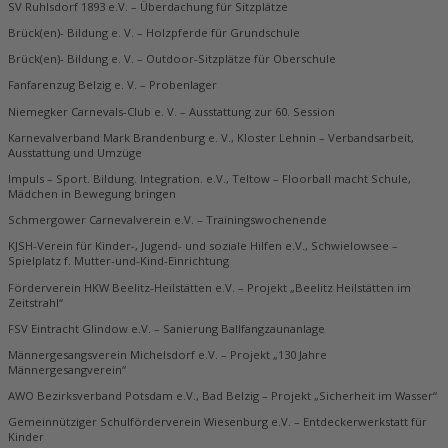
SV Ruhlsdorf 1893 e.V. – Überdachung für Sitzplätze
Brück(en)- Bildung e. V. – Holzpferde für Grundschule
Brück(en)- Bildung e. V. – Outdoor-Sitzplätze für Oberschule
Fanfarenzug Belzig e. V. – Probenlager
Niemegker Carnevals-Club e. V. – Ausstattung zur 60. Session
Karnevalverband Mark Brandenburg e. V., Kloster Lehnin – Verbandsarbeit,
Ausstattung und Umzüge
Impuls – Sport. Bildung. Integration. e.V., Teltow – Floorball macht Schule,
Mädchen in Bewegung bringen
Schmergower Carnevalverein e.V. – Trainingswochenende
KJSH-Verein für Kinder-, Jugend- und soziale Hilfen e.V., Schwielowsee –
Spielplatz f. Mutter-und-Kind-Einrichtung
Förderverein HKW Beelitz-Heilstätten e.V. – Projekt „Beelitz Heilstätten im
Zeitstrahl“
FSV Eintracht Glindow e.V. – Sanierung Ballfangzaunanlage
Männergesangsverein Michelsdorf e.V. – Projekt „130 Jahre
Männergesangverein“
AWO Bezirksverband Potsdam e.V., Bad Belzig – Projekt „Sicherheit im Wasser“
Gemeinnütziger Schulförderverein Wiesenburg e.V. – Entdeckerwerkstatt für
Kinder