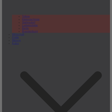
Teltow
Kleinmachnow
Stahnsdorf
Ludwigsfelde
Berlin
Brandenburg
Wirtschaft
Politik
Bildung
Kultur