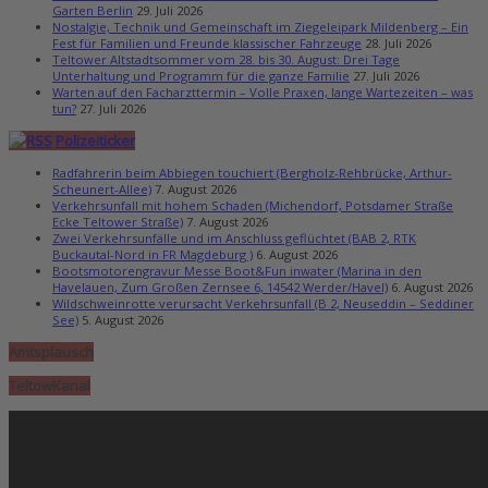
Garten Berlin
29. Juli 2026
Nostalgie, Technik und Gemeinschaft im Ziegeleipark Mildenberg – Ein
Fest für Familien und Freunde klassischer Fahrzeuge
28. Juli 2026
Teltower Altstadtsommer vom 28. bis 30. August: Drei Tage
Unterhaltung und Programm für die ganze Familie
27. Juli 2026
Warten auf den Facharzttermin – Volle Praxen, lange Wartezeiten – was
tun?
27. Juli 2026
Polizeiticker
Radfahrerin beim Abbiegen touchiert (Bergholz-Rehbrücke, Arthur-
Scheunert-Allee)
7. August 2026
Verkehrsunfall mit hohem Schaden (Michendorf, Potsdamer Straße
Ecke Teltower Straße)
7. August 2026
Zwei Verkehrsunfälle und im Anschluss geflüchtet (BAB 2, RTK
Buckautal-Nord in FR Magdeburg )
6. August 2026
Bootsmotorengravur Messe Boot&Fun inwater (Marina in den
Havelauen, Zum Großen Zernsee 6, 14542 Werder/Havel)
6. August 2026
Wildschweinrotte verursacht Verkehrsunfall (B 2, Neuseddin – Seddiner
See)
5. August 2026
Amtsplausch
TeltowKanal