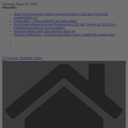
Zum
Samstag, August 8, 2026
Inhalt
Aktuelles:
springen
Netto-Vereinsspenden-Aktion begünstigt dieses Jahr den Tierschutz
Ludwigsfelde e.V.
Stadtradeln – Teltow radelt für ein gutes Klima
Kurzfristige Vollsperrung der Bundesstraße 101 bei Thyrow ab 18:00 Uhr –
Umleitungsstrecke ist ausgeschildert
Arbeitslosigkeit steigt saisonbedingt leicht an
Potsdam-Mittelmark – Kreistag beschließt neues Leitbild des Landkreises