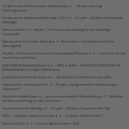
Förderverein Ortsfeuerwehr Wiesenburg e.V. – Modernisierung
Schulungsraum
Förderverein Badeanstalt Niemegk 1929 e. V. – Projekt „100 Jahre Badeanstalt
Niemegk“
Raben erleben e.V., Raben – Technische Ausstattung für die freiwillige
Feuerwehr
Naturparkverein Hoher Fläming e. V., Rabenstein – Kunstsommer Hoher
Fläming2026
Heimat- und Feuerwehrverein Hohenlobbese/Wutzow e. V. – Teeküche für das
neue Feuerwehrhaus
ALBA BERLIN Basketballteam e.V. – MBS & ALBA – GANZ GROSSER SPORT IN
BRANDENBURG Potsdam-Mittelmark
Kulturförderverein Bücknitz e.V. – Bücknitzer Sommerkonzerte 2026
Stahnsdorfer Heimatverein e. V. – Projekt „Die gewerbliche Entwicklung in
Stahnsdorf“
Deutsche Verkehrswacht – Landesverkehrswacht Brandenburg e. V., Nuthetal –
Verkehrserziehung für ABC-Schützen
Feuerwehrverein Werbig e.V. – Projekt „140 Jahre Feuerwehr Werbig“
RHDC – Rabener Halte Durch Club e. V. – Projekt „40 Jahre RHDC“
Kulturhof Götz e. V. – Götzer Musiksommer 2026