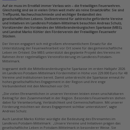
Auf sie muss im Ernstfall immer Verlass sein – die freiwilligen Feuerwehren.
Gleichzeitig sind sie in vielen Orten weit mehr als reine Einsatzkräfte: Sie sind
Treffpunkt, Nachwuchsschmiede und wichtiger Bestandteil des
gesellschaftlichen Lebens. Stellvertretend für zahlreiche geförderte Vereine
und Initiativen im Landkreis Potsdam-Mittelmark besuchten Andreas Schulz,
Vorsitzender des Vorstandes der Mittelbrandenburgischen Sparkasse (MBS),
und Landrat Marko Köhler den Förderverein der Freiwilligen Feuerwehr
Stücken.
Der Verein engagiert sich mit großem ehrenamtlichem Einsatz für die
Unterstützung der Feuerwehrarbeit vor Ort sowie für das gemeinschaftliche
Leben im Ortsteil. Die MBS unterstützt das geplante Projekt des Vereins im
Rahmen ihrer regelmäßigen Vereinsförderung im Landkreis Potsdam-
Mittelmark.
Insgesamt stellt die Mittelbrandenburgische Sparkasse im ersten Halbjahr 2026
im Landkreis Potsdam-Mittelmark Fördermittel in Höhe von 229.000 Euro für 48
Vereine und Institutionen bereit. Damit unterstreicht die Sparkasse erneut ihr
hohes gesellschaftliches Engagement in der Region und ihre enge
Verbundenheit mit den Menschen vor Ort.
„Die vielen Ehrenamtlichen in unseren Vereinen leisten einen unschätzbaren
Beitrag für den Zusammenhalt in der Region. Besonders Feuerwehren stehen
dabei für Verantwortung, Verlässlichkeit und Gemeinschaftssinn. Mit unserer
Förderung möchten wir dieses Engagement sichtbar unterstützen“, sagte
Andreas Schulz.
Auch Landrat Marko Köhler würdigte die Bedeutung des Ehrenamtes im
Landkreis Potsdam-Mittelmark: „Unsere Vereine und Initiativen prägen das
gesellschaftliche Leben in Potsdam-Mittelmark in besonderer Weise. Sie