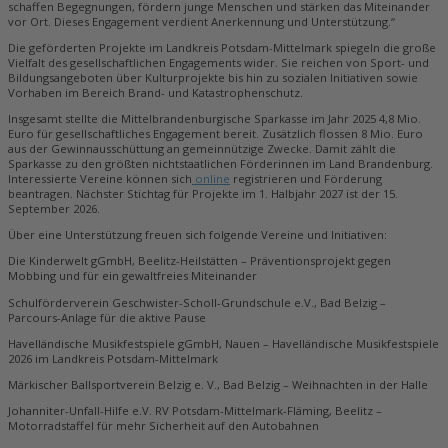
schaffen Begegnungen, fördern junge Menschen und stärken das Miteinander
vor Ort. Dieses Engagement verdient Anerkennung und Unterstützung.“
Die geförderten Projekte im Landkreis Potsdam-Mittelmark spiegeln die große
Vielfalt des gesellschaftlichen Engagements wider. Sie reichen von Sport- und
Bildungsangeboten über Kulturprojekte bis hin zu sozialen Initiativen sowie
Vorhaben im Bereich Brand- und Katastrophenschutz.
Insgesamt stellte die Mittelbrandenburgische Sparkasse im Jahr 2025 4,8 Mio.
Euro für gesellschaftliches Engagement bereit. Zusätzlich flossen 8 Mio. Euro
aus der Gewinnausschüttung an gemeinnützige Zwecke. Damit zählt die
Sparkasse zu den größten nichtstaatlichen Förderinnen im Land Brandenburg.
Interessierte Vereine können sich
online
registrieren und Förderung
beantragen. Nächster Stichtag für Projekte im 1. Halbjahr 2027 ist der 15.
September 2026.
Über eine Unterstützung freuen sich folgende Vereine und Initiativen:
Die Kinderwelt gGmbH, Beelitz-Heilstätten – Präventionsprojekt gegen
Mobbing und für ein gewaltfreies Miteinander
Schulförderverein Geschwister-Scholl-Grundschule e.V., Bad Belzig –
Parcours-Anlage für die aktive Pause
Havelländische Musikfestspiele gGmbH, Nauen – Havelländische Musikfestspiele
2026 im Landkreis Potsdam-Mittelmark
Märkischer Ballsportverein Belzig e. V., Bad Belzig – Weihnachten in der Halle
Johanniter-Unfall-Hilfe e.V. RV Potsdam-Mittelmark-Fläming, Beelitz –
Motorradstaffel für mehr Sicherheit auf den Autobahnen