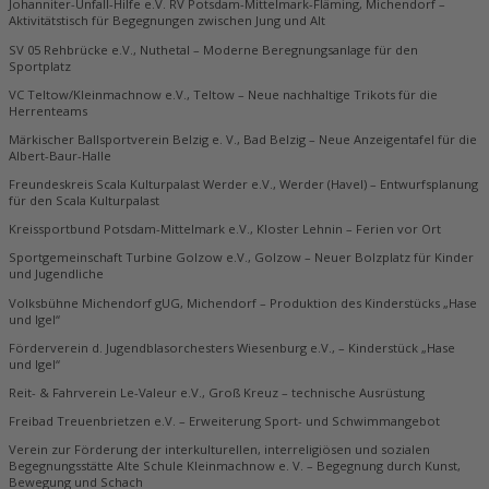
Johanniter-Unfall-Hilfe e.V. RV Potsdam-Mittelmark-Fläming, Michendorf –
Aktivitätstisch für Begegnungen zwischen Jung und Alt
SV 05 Rehbrücke e.V., Nuthetal – Moderne Beregnungsanlage für den
Sportplatz
VC Teltow/Kleinmachnow e.V., Teltow – Neue nachhaltige Trikots für die
Herrenteams
Märkischer Ballsportverein Belzig e. V., Bad Belzig – Neue Anzeigentafel für die
Albert-Baur-Halle
Freundeskreis Scala Kulturpalast Werder e.V., Werder (Havel) – Entwurfsplanung
für den Scala Kulturpalast
Kreissportbund Potsdam-Mittelmark e.V., Kloster Lehnin – Ferien vor Ort
Sportgemeinschaft Turbine Golzow e.V., Golzow – Neuer Bolzplatz für Kinder
und Jugendliche
Volksbühne Michendorf gUG, Michendorf – Produktion des Kinderstücks „Hase
und Igel“
Förderverein d. Jugendblasorchesters Wiesenburg e.V., – Kinderstück „Hase
und Igel“
Reit- & Fahrverein Le-Valeur e.V., Groß Kreuz – technische Ausrüstung
Freibad Treuenbrietzen e.V. – Erweiterung Sport- und Schwimmangebot
Verein zur Förderung der interkulturellen, interreligiösen und sozialen
Begegnungsstätte Alte Schule Kleinmachnow e. V. – Begegnung durch Kunst,
Bewegung und Schach