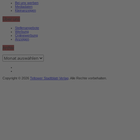
Bei uns werben
Mediadaten
Kleinanzeigen
Über uns
Stellenangebote
Werbung
Onlinewerbung
Anzeigen
Archiv
Archiv
Copyright © 2026
Teltower Stadtblatt-Verlag
. Alle Rechte vorbehalten.