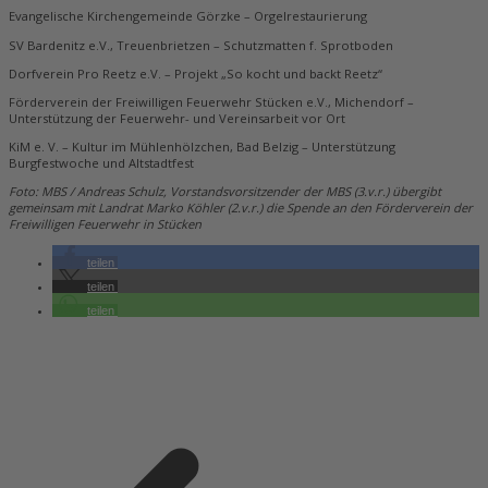
Evangelische Kirchengemeinde Görzke – Orgelrestaurierung
SV Bardenitz e.V., Treuenbrietzen – Schutzmatten f. Sprotboden
Dorfverein Pro Reetz e.V. – Projekt „So kocht und backt Reetz“
Förderverein der Freiwilligen Feuerwehr Stücken e.V., Michendorf –
Unterstützung der Feuerwehr- und Vereinsarbeit vor Ort
KiM e. V. – Kultur im Mühlenhölzchen, Bad Belzig – Unterstützung
Burgfestwoche und Altstadtfest
Foto: MBS / Andreas Schulz, Vorstandsvorsitzender der MBS (3.v.r.) übergibt
gemeinsam mit Landrat Marko Köhler (2.v.r.) die Spende an den Förderverein der
Freiwilligen Feuerwehr in Stücken
teilen
teilen
teilen