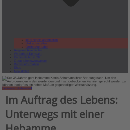
lokal.report abonnieren
Verkaufsstellen
Online Ausgabe
Regional Rundschau
Wirtschaft.Kompakt
Karriereleiter 2026
Gesundheitswegweiser
Bürgerinformation
Shop
Newsletter
Lebensart
Stahnsdorf
Im Auftrag des Lebens:
Unterwegs mit einer
Hebamme