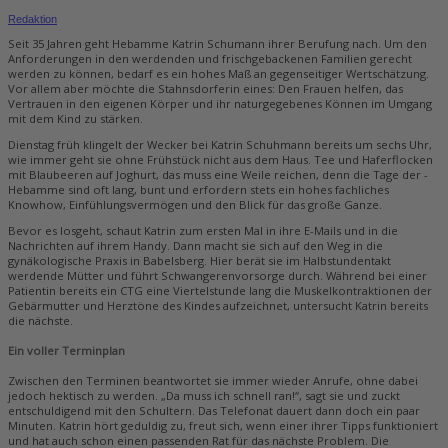
Redaktion
Seit 35 Jahren geht ­Hebamme Katrin Schumann ihrer Berufung nach. Um den
Anforderungen in den werdenden und frischgebackenen Familien gerecht
werden zu können, bedarf es ein hohes Maß an gegenseitiger Wertschätzung.
Vor allem aber möchte die Stahnsdorferin eines: Den Frauen helfen, das
Vertrauen in den eigenen Körper und ihr naturgegebenes Können im Umgang
mit dem Kind zu stärken.
Dienstag früh klingelt der Wecker bei Katrin Schuhmann bereits um sechs Uhr,
wie immer geht sie ohne Frühstück nicht aus dem Haus. Tee und Haferflocken
mit Blaubeeren auf Joghurt, das muss eine Weile reichen, denn die Tage der ­
Hebamme sind oft lang, bunt und erfordern stets ein hohes fachliches
Knowhow, Einfühlungsvermögen und den Blick für das große Ganze.
Bevor es losgeht, schaut Katrin zum ersten Mal in ihre E-Mails und in die
Nachrichten auf ihrem Handy. Dann macht sie sich auf den Weg in die
gynäkologische Praxis in Babelsberg. Hier berät sie im Halbstundentakt
werdende Mütter und führt Schwangerenvorsorge durch. Während bei einer
Patientin bereits ein CTG eine Viertelstunde lang die Muskelkontraktionen der
Gebärmutter und Herztöne des Kindes aufzeichnet, untersucht Katrin bereits
die nächste.
Ein voller Terminplan
Zwischen den Terminen beantwortet sie immer wieder Anrufe, ohne dabei
jedoch hektisch zu werden. „Da muss ich schnell ran!“, sagt sie und zuckt
entschuldigend mit den Schultern. Das Telefonat dauert dann doch ein paar
Minuten. Katrin hört geduldig zu, freut sich, wenn einer ihrer Tipps funktioniert
und hat auch schon einen passenden Rat für das nächste Problem. Die