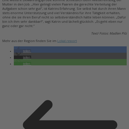
Mutter in den Job. „Hier gelingt vielen Paaren die gerechte Verteilung der
Aufgaben schon sehr gut“, ist Katrins Erfahrung. Sie selbst hat durch ihren Mann
stets enorme Unterstützung und viel Verständnis für ihre Tätigkeit erhalten,
ohne die sie ihren Beruf nicht so selbstverständlich hätte leben können. „Dafür
bin ich ihm sehr dankbar!“, sagt Katrin und lächelt glücklich. „Es geht eben nur
ganz oder gar nicht.“
Text/ Fotos: Madlen Pilz
Mehr aus der Region finden Sie im
Lokal.report
teilen
teilen
teilen