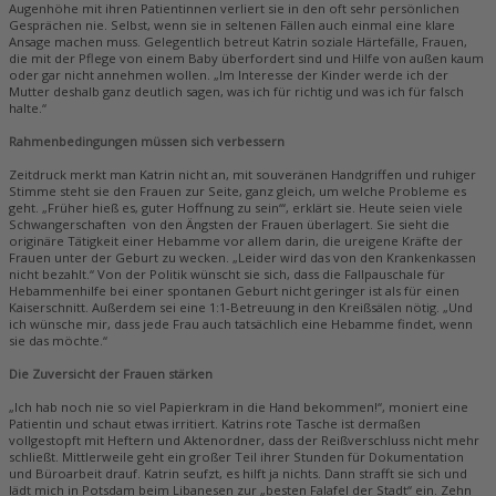
Augenhöhe mit ihren Patientinnen verliert sie in den oft sehr persönlichen
Gesprächen nie. Selbst, wenn sie in seltenen Fällen auch einmal eine klare
Ansage machen muss. Gelegentlich betreut Katrin soziale Härtefälle, Frauen,
die mit der Pflege von einem Baby überfordert sind und Hilfe von außen kaum
oder gar nicht annehmen wollen. „Im Interesse der Kinder werde ich der
Mutter deshalb ganz deutlich sagen, was ich für richtig und was ich für falsch
halte.“
Rahmenbedingungen müssen sich verbessern
Zeitdruck merkt man Katrin nicht an, mit souveränen Handgriffen und ruhiger
Stimme steht sie den Frauen zur Seite, ganz gleich, um welche Probleme es
geht. „Früher hieß es‚ guter Hoffnung zu sein‘“, erklärt sie. Heute seien viele
Schwangerschaften von den Ängsten der Frauen überlagert. Sie sieht die
originäre Tätigkeit einer Hebamme vor allem darin, die ureigene Kräfte der
Frauen unter der Geburt zu wecken. „Leider wird das von den Krankenkassen
nicht bezahlt.“ Von der Politik wünscht sie sich, dass die Fallpauschale für
Hebammenhilfe bei einer spontanen Geburt nicht geringer ist als für einen
Kaiserschnitt. Außerdem sei eine 1:1-Betreuung in den Kreißsälen nötig. „Und
ich wünsche mir, dass jede Frau auch tatsächlich eine Hebamme findet, wenn
sie das möchte.“
Die Zuversicht der Frauen stärken
„Ich hab noch nie so viel Papierkram in die Hand bekommen!“, moniert eine
Patientin und schaut etwas irritiert. Katrins rote Tasche ist dermaßen
vollgestopft mit Heftern und Aktenordner, dass der Reißverschluss nicht mehr
schließt. Mittlerweile geht ein großer Teil ihrer Stunden für Dokumentation
und Büroarbeit drauf. Katrin seufzt, es hilft ja nichts. Dann strafft sie sich und
lädt mich in Potsdam beim Libanesen zur „besten Falafel der Stadt“ ein. Zehn