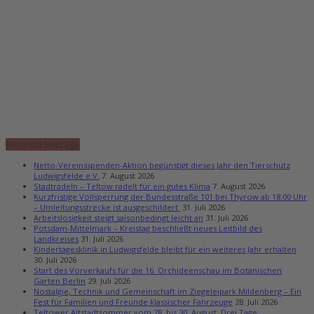
Neueste Beiträge
Netto-Vereinsspenden-Aktion begünstigt dieses Jahr den Tierschutz
Ludwigsfelde e.V.
7. August 2026
Stadtradeln – Teltow radelt für ein gutes Klima
7. August 2026
Kurzfristige Vollsperrung der Bundesstraße 101 bei Thyrow ab 18:00 Uhr
– Umleitungsstrecke ist ausgeschildert
31. Juli 2026
Arbeitslosigkeit steigt saisonbedingt leicht an
31. Juli 2026
Potsdam-Mittelmark – Kreistag beschließt neues Leitbild des
Landkreises
31. Juli 2026
Kindertagesklinik in Ludwigsfelde bleibt für ein weiteres Jahr erhalten
30. Juli 2026
Start des Vorverkaufs für die 16. Orchideenschau im Botanischen
Garten Berlin
29. Juli 2026
Nostalgie, Technik und Gemeinschaft im Ziegeleipark Mildenberg – Ein
Fest für Familien und Freunde klassischer Fahrzeuge
28. Juli 2026
Teltower Altstadtsommer vom 28. bis 30. August: Drei Tage