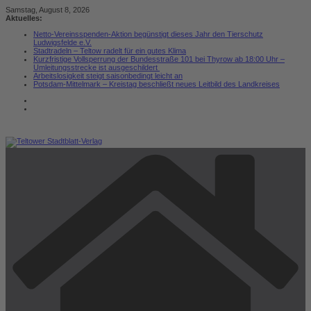
Zum
Samstag, August 8, 2026
Inhalt
Aktuelles:
springen
Netto-Vereinsspenden-Aktion begünstigt dieses Jahr den Tierschutz
Ludwigsfelde e.V.
Stadtradeln – Teltow radelt für ein gutes Klima
Kurzfristige Vollsperrung der Bundesstraße 101 bei Thyrow ab 18:00 Uhr –
Umleitungsstrecke ist ausgeschildert
Arbeitslosigkeit steigt saisonbedingt leicht an
Potsdam-Mittelmark – Kreistag beschließt neues Leitbild des Landkreises