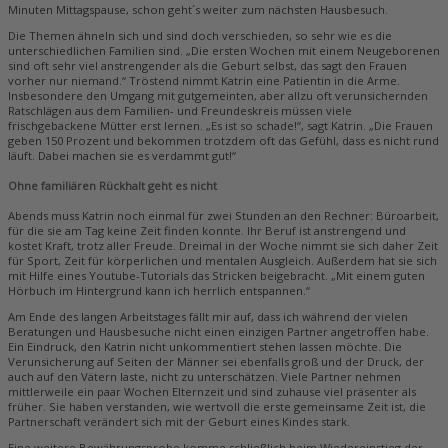
Minuten Mittagspause, schon geht´s weiter zum nächsten Hausbesuch.
Die Themen ähneln sich und sind doch verschieden, so sehr wie es die
unterschiedlichen Familien sind. „Die ersten Wochen mit einem Neugeborenen
sind oft sehr viel anstrengender als die Geburt selbst, das sagt den Frauen
vorher nur niemand.“ Tröstend nimmt Katrin eine Patientin in die Arme.
Insbesondere den Umgang mit gutgemeinten, aber allzu oft verunsichernden
Ratschlägen aus dem Familien- und Freundeskreis müssen viele
frischgebackene Mütter erst lernen. „Es ist so schade!“, sagt Katrin. „Die Frauen
geben 150 Prozent und bekommen trotzdem oft das Gefühl, dass es nicht rund
läuft. Dabei machen sie es verdammt gut!“
Ohne familiären Rückhalt geht es nicht
Abends muss Katrin noch einmal für zwei Stunden an den Rechner: Büroarbeit,
für die sie am Tag keine Zeit finden konnte. Ihr Beruf ist anstrengend und
kostet Kraft, trotz aller Freude. Dreimal in der Woche nimmt sie sich daher Zeit
für Sport, Zeit für körperlichen und mentalen Ausgleich. Außerdem hat sie sich
mit Hilfe eines Youtube-Tutorials das Stricken beigebracht. „Mit einem guten
Hörbuch im Hintergrund kann ich herrlich entspannen.“
Am Ende des langen Arbeitstages fällt mir auf, dass ich während der vielen
Beratungen und Hausbesuche nicht einen einzigen Partner angetroffen habe.
Ein Eindruck, den ­Katrin nicht unkommentiert stehen lassen möchte. Die
Verunsicherung auf Seiten der Männer sei ebenfalls groß und der Druck, der
auch auf den Vätern laste, nicht zu unterschätzen. Viele Partner nehmen
mittlerweile ein paar Wochen Elternzeit und sind zuhause viel präsenter als
früher. Sie haben verstanden, wie wertvoll die erste gemeinsame Zeit ist, die
Partnerschaft verändert sich mit der Geburt eines ­Kindes stark.
Eine weitere Bewährungsprobe komme schließlich beim Wiedereinstieg der