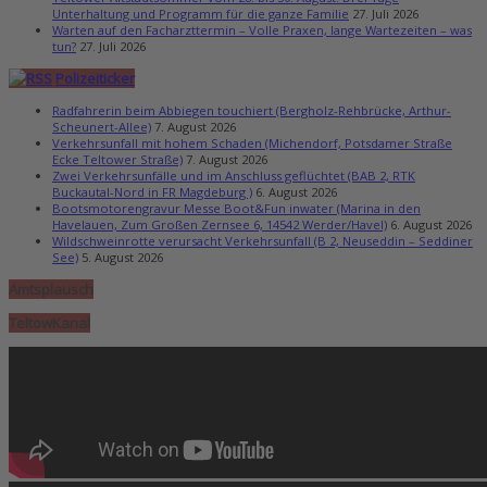
Unterhaltung und Programm für die ganze Familie
27. Juli 2026
Warten auf den Facharzttermin – Volle Praxen, lange Wartezeiten – was
tun?
27. Juli 2026
Polizeiticker
Radfahrerin beim Abbiegen touchiert (Bergholz-Rehbrücke, Arthur-
Scheunert-Allee)
7. August 2026
Verkehrsunfall mit hohem Schaden (Michendorf, Potsdamer Straße
Ecke Teltower Straße)
7. August 2026
Zwei Verkehrsunfälle und im Anschluss geflüchtet (BAB 2, RTK
Buckautal-Nord in FR Magdeburg )
6. August 2026
Bootsmotorengravur Messe Boot&Fun inwater (Marina in den
Havelauen, Zum Großen Zernsee 6, 14542 Werder/Havel)
6. August 2026
Wildschweinrotte verursacht Verkehrsunfall (B 2, Neuseddin – Seddiner
See)
5. August 2026
Amtsplausch
TeltowKanal