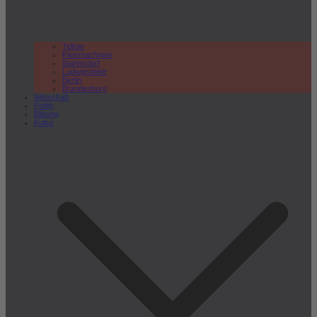
Teltow
Kleinmachnow
Stahnsdorf
Ludwigsfelde
Berlin
Brandenburg
Wirtschaft
Politik
Bildung
Kultur