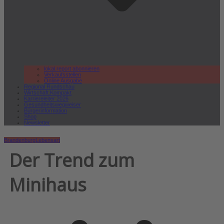
lokal.report abonnieren
Verkaufsstellen
Online Ausgabe
Regional Rundschau
Wirtschaft.Kompakt
Karriereleiter 2026
Gesundheitswegweiser
Bürgerinformation
Shop
Newsletter
Brandenburg
Lebensart
Der Trend zum
Minihaus