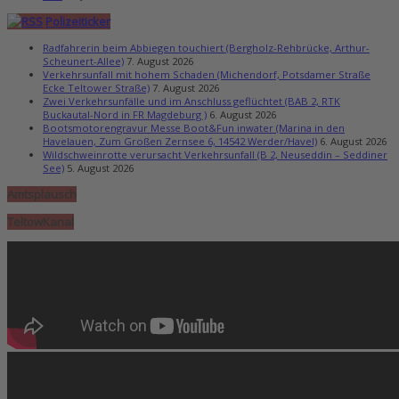
Polizeiticker
Radfahrerin beim Abbiegen touchiert (Bergholz-Rehbrücke, Arthur-
Scheunert-Allee)
7. August 2026
Verkehrsunfall mit hohem Schaden (Michendorf, Potsdamer Straße
Ecke Teltower Straße)
7. August 2026
Zwei Verkehrsunfälle und im Anschluss geflüchtet (BAB 2, RTK
Buckautal-Nord in FR Magdeburg )
6. August 2026
Bootsmotorengravur Messe Boot&Fun inwater (Marina in den
Havelauen, Zum Großen Zernsee 6, 14542 Werder/Havel)
6. August 2026
Wildschweinrotte verursacht Verkehrsunfall (B 2, Neuseddin – Seddiner
See)
5. August 2026
Amtsplausch
TeltowKanal