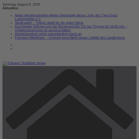
Zum
Samstag, August 8, 2026
Inhalt
Aktuelles:
springen
Netto-Vereinsspenden-Aktion begünstigt dieses Jahr den Tierschutz
Ludwigsfelde e.V.
Stadtradeln – Teltow radelt für ein gutes Klima
Kurzfristige Vollsperrung der Bundesstraße 101 bei Thyrow ab 18:00 Uhr –
Umleitungsstrecke ist ausgeschildert
Arbeitslosigkeit steigt saisonbedingt leicht an
Potsdam-Mittelmark – Kreistag beschließt neues Leitbild des Landkreises