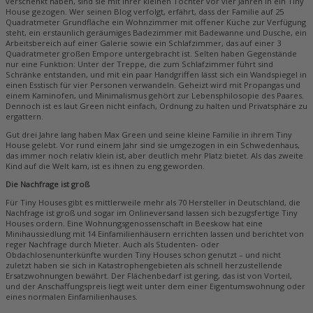
verschenkt haben, sind sie mit ihrer kleinen Tochter vor vier Jahren in ein Tiny
House gezogen. Wer seinen Blog verfolgt, erfährt, dass der Familie auf 25
Quadratmeter Grundfläche ein Wohnzimmer mit offener Küche zur Verfügung
steht, ein erstaunlich geräumiges Badezimmer mit Badewanne und Dusche, ein
Arbeitsbereich auf einer Galerie sowie ein Schlafzimmer, das auf einer 3
Quadratmeter großen Empore untergebracht ist. Selten haben Gegenstände
nur eine Funktion: Unter der Treppe, die zum Schlafzimmer führt sind
Schränke entstanden, und mit ein paar Handgriffen lässt sich ein Wandspiegel in
einen Esstisch für vier Personen verwandeln. Geheizt wird mit Propangas und
einem Kaminofen, und Minimalismus gehört zur Lebensphilosopie des Paares.
Dennoch ist es laut Green nicht einfach, Ordnung zu halten und Privatsphäre zu
ergattern.
Gut drei Jahre lang haben Max Green und seine kleine Familie in ihrem Tiny
House gelebt. Vor rund einem Jahr sind sie umgezogen in ein Schwedenhaus,
das immer noch relativ klein ist, aber deutlich mehr Platz bietet. Als das zweite
Kind auf die Welt kam, ist es ihnen zu eng geworden.
Die Nachfrage ist groß
Für Tiny Houses gibt es mittlerweile mehr als 70 Hersteller in Deutschland, die
Nachfrage ist groß und sogar im Onlineversand lassen sich bezugsfertige Tiny
Houses ordern. Eine Wohnungsgenossenschaft in Beeskow hat eine
Minihaussiedlung mit 14 Einfamilienhäusern errichten lassen und berichtet von
reger Nachfrage durch Mieter. Auch als Studenten- oder
Obdachlosenunterkünfte wurden Tiny Houses schon genutzt – und nicht
zuletzt haben sie sich in Katastrophengebieten als schnell herzustellende
Ersatzwohnungen bewährt. Der Flächenbedarf ist gering, das ist von Vorteil,
und der Anschaffungspreis liegt weit unter dem einer Eigentumswohnung oder
eines normalen Einfamilienhauses.