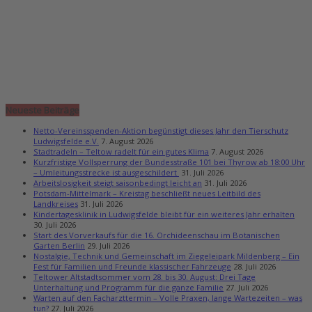
Neueste Beiträge
Netto-Vereinsspenden-Aktion begünstigt dieses Jahr den Tierschutz
Ludwigsfelde e.V.
7. August 2026
Stadtradeln – Teltow radelt für ein gutes Klima
7. August 2026
Kurzfristige Vollsperrung der Bundesstraße 101 bei Thyrow ab 18:00 Uhr
– Umleitungsstrecke ist ausgeschildert
31. Juli 2026
Arbeitslosigkeit steigt saisonbedingt leicht an
31. Juli 2026
Potsdam-Mittelmark – Kreistag beschließt neues Leitbild des
Landkreises
31. Juli 2026
Kindertagesklinik in Ludwigsfelde bleibt für ein weiteres Jahr erhalten
30. Juli 2026
Start des Vorverkaufs für die 16. Orchideenschau im Botanischen
Garten Berlin
29. Juli 2026
Nostalgie, Technik und Gemeinschaft im Ziegeleipark Mildenberg – Ein
Fest für Familien und Freunde klassischer Fahrzeuge
28. Juli 2026
Teltower Altstadtsommer vom 28. bis 30. August: Drei Tage
Unterhaltung und Programm für die ganze Familie
27. Juli 2026
Warten auf den Facharzttermin – Volle Praxen, lange Wartezeiten – was
tun?
27. Juli 2026