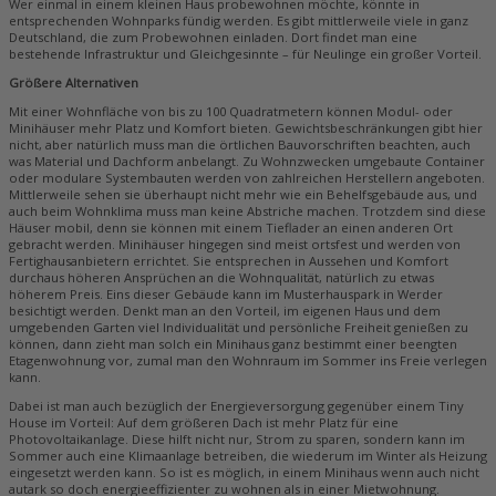
Wer einmal in einem kleinen Haus probewohnen möchte, könnte in
entsprechenden Wohnparks fündig werden. Es gibt mittlerweile viele in ganz
Deutschland, die zum Probewohnen einladen. Dort findet man eine
bestehende Infrastruktur und Gleichgesinnte – für Neulinge ein großer Vorteil.
Größere Alternativen
Mit einer Wohnfläche von bis zu 100 Quadratmetern
können Modul- oder
Minihäuser mehr Platz und Komfort bieten. Gewichtsbeschränkungen gibt hier
nicht, aber natürlich muss man die örtlichen Bauvorschriften beachten, auch
was Material und Dachform anbelangt. Zu Wohnzwecken umgebaute Container
oder modulare Systembauten werden von zahlreichen Herstellern angeboten.
Mittlerweile sehen sie überhaupt nicht mehr wie ein Behelfsgebäude aus, und
auch beim Wohnklima muss man keine Abstriche machen. Trotzdem sind diese
Häuser mobil, denn sie können mit einem Tieflader an einen anderen Ort
gebracht werden. Minihäuser hingegen sind meist ortsfest und werden von
Fertighausanbietern errichtet. Sie entsprechen in Aussehen und Komfort
durchaus höheren Ansprüchen an die Wohnqualität, natürlich zu etwas
höherem Preis. Eins dieser Gebäude kann im Musterhauspark in Werder
besichtigt werden. Denkt man an den Vorteil, im eigenen Haus und dem
umgebenden Garten viel Individualität und persönliche Freiheit genießen zu
können, dann zieht man solch ein Minihaus ganz bestimmt einer beengten
Etagenwohnung vor, zumal man den Wohnraum im Sommer ins Freie verlegen
kann.
Dabei ist man auch bezüglich der Energieversorgung gegenüber einem Tiny
House im Vorteil: Auf dem größeren Dach ist mehr Platz für eine
Photovoltaikanlage. Diese hilft nicht nur, Strom zu sparen, sondern kann im
Sommer auch eine Klimaanlage betreiben, die wiederum im Winter als Heizung
eingesetzt werden kann. So ist es möglich, in einem Minihaus wenn auch nicht
autark so doch energieeffizienter zu wohnen als in einer Mietwohnung.