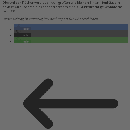
Obwohl der Flächenverbrauch von großen wie kleinen Einfamilienhäusern
beklagt wird, könnte dies daher trotzdem eine zukunftsträchtige Wohnform
sein.
KP
Dieser Beitrag ist erstmalig im Lokal-Report 01/2023 erschienen.
teilen
teilen
teilen