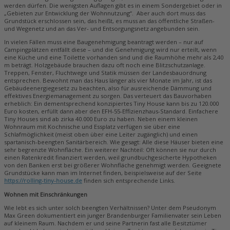
werden dürfen. Die wenigsten Auflagen gibt es in einem Sondergebiet oder in
„Gebieten zur Entwicklung der Wohnnutzung“. Aber auch dort muss das
Grundstück erschlossen sein, das heißt, es muss an das öffentliche Straßen-
und Wegenetz und an das Ver- und Entsorgungsnetz angebunden sein.
In vielen Fällen muss eine Baugenehmigung beantragt werden – nur auf
Campingplätzen entfällt diese – und die Genehmigung wird nur erteilt, wenn
eine Küche und eine Toilette vorhanden sind und die Raumhöhe mehr als 2,40
m beträgt. Holzgebäude brauchen dazu oft noch eine Blitzschutzanlage.
Treppen, Fenster, Fluchtwege und Statik müssen der Landesbauordnung
entsprechen. Bewohnt man das Haus länger als vier Monate im Jahr, ist das
Gebäudeenergiegesetz zu beachten, also für ausreichende Dämmung und
effektives Energiemanagement zu sorgen. Das verteuert das Bauvorhaben
erheblich: Ein dementsprechend konzipiertes Tiny House kann bis zu 120.000
Euro kosten, erfüllt dann aber den EFH-55-Effizienzhaus-Standard. Einfachere
Tiny Houses sind ab zirka 40.000 Euro zu haben. Neben einem kleinen
Wohnraum mit Kochnische und Essplatz verfügen sie über eine
Schlafmöglichkeit (meist oben über eine Leiter zugänglich) und einen
spartanisch-beengten Sanitärbereich. Wie gesagt: Alle diese Häuser bieten eine
sehr begrenzte Wohnfläche. Ein weiterer Nachteil: Oft können sie nur durch
einen Ratenkredit finanziert werden, weil grundbuchgesicherte Hypotheken
von den Banken erst bei größerer Wohnfläche genehmigt werden. Geeignete
Grundstücke kann man im Internet finden, beispielsweise auf der Seite
https://rolling-tiny-house.de
finden sich entsprechende Links.
Wohnen mit Einschränkungen
Wie lebt es sich unter solch beengten Verhältnissen? Unter dem Pseudonym
Max Green dokumentiert ein junger Brandenburger Familienvater sein Leben
auf kleinem Raum. Nachdem er und seine Partnerin fast alle Besitztümer