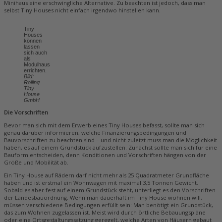
Minihaus eine erschwingliche Alternative. Zu beachten ist jedoch, dass man
selbst Tiny Houses nicht einfach irgendwo hinstellen kann.
Tiny
Houses
können
lassen
sich auch
als
Modulhaus
errichten.
Bild:
Rolling
Tiny
House
GmbH
Die Vorschriften
Bevor man sich mit dem Erwerb eines Tiny Houses befasst, sollte man sich
genau darüber informieren, welche Finanzierungsbedingungen und
Bauvorschriften zu beachten sind – und nicht zuletzt muss man die Möglichkeit
haben, es auf einem Grundstück aufzustellen. Zunächst sollte man sich für eine
Bauform entscheiden, denn Konditionen und Vorschriften hängen von der
Größe und Mobilität ab.
Ein Tiny House auf Rädern darf nicht mehr als 25 Quadratmeter Grundfläche
haben und ist erstmal ein Wohnwagen mit maximal 3,5 Tonnen Gewicht.
Sobald es aber fest auf einem Grundstück steht, unterliegt es den Vorschriften
der Landesbauordnung. Wenn man dauerhaft im Tiny House wohnen will,
müssen verschiedene Bedingungen erfüllt sein: Man benötigt ein Grundstück,
das zum Wohnen zugelassen ist. Meist wird durch örtliche Bebauungspläne
oder eine Ortsgestaltungssatzung geregelt, welche Arten von Häusern gebaut