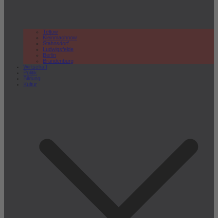
Teltow
Kleinmachnow
Stahnsdorf
Ludwigsfelde
Berlin
Brandenburg
Wirtschaft
Politik
Bildung
Kultur