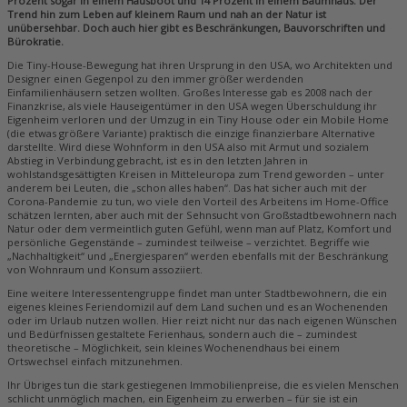
Prozent sogar in einem Hausboot und 14 Prozent in einem Baumhaus. Der
Trend hin zum Leben auf kleinem Raum und nah an der Natur ist
unübersehbar. Doch auch hier gibt es Beschränkungen, Bauvorschriften und
Bürokratie.
Die Tiny-House-Bewegung hat ihren Ursprung in den USA, wo Architekten und
Designer einen Gegenpol zu den immer größer werdenden
Einfamilienhäusern setzen wollten. Großes Interesse gab es 2008 nach der
Finanzkrise, als viele Hauseigentümer in den USA wegen Überschuldung ihr
Eigenheim verloren und der Umzug in ein Tiny House oder ein Mobile Home
(die etwas größere Variante) praktisch die einzige finanzierbare Alternative
darstellte. Wird diese Wohnform in den USA also mit Armut und sozialem
Abstieg in Verbindung gebracht, ist es in den letzten Jahren in
wohlstandsgesättigten Kreisen in Mitteleuropa zum Trend geworden – unter
anderem bei Leuten, die „schon alles haben“. Das hat sicher auch mit der
Corona-Pandemie zu tun, wo viele den Vorteil des Arbeitens im Home-Office
schätzen lernten, aber auch mit der Sehnsucht von Großstadtbewohnern nach
Natur oder dem vermeintlich guten Gefühl, wenn man auf Platz, Komfort und
persönliche Gegenstände – zumindest teilweise – verzichtet. Begriffe wie
„Nachhaltigkeit“ und „Energiesparen“ werden ebenfalls mit der Beschränkung
von Wohnraum und Konsum assoziiert.
Eine weitere Interessentengruppe findet man unter Stadtbewohnern, die ein
eigenes kleines Feriendomizil auf dem Land suchen und es an Wochenenden
oder im Urlaub nutzen wollen. Hier reizt nicht nur das nach eigenen Wünschen
und Bedürfnissen gestaltete Ferienhaus, sondern auch die – zumindest
theoretische – Möglichkeit, sein kleines Wochenendhaus bei einem
Ortswechsel einfach mitzunehmen.
Ihr Übriges tun die stark gestiegenen Immobilienpreise, die es vielen Menschen
schlicht unmöglich machen, ein Eigenheim zu erwerben – für sie ist ein