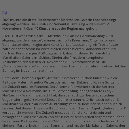
PM
2020 musste die dritte Diedersdorfer Markthallen-Galerie coronabedingt
abgesagt werden. Die Kunst- und Verkaufsausstellung wird nun am 21.
November mit über 40 Künstlern aus der Region nachgeholt.
„Der Frust war groß als die 3. Markthallen-Galerie Corona-bedingt 2020
abgesagt werden musste“, erinnert sich Lutz Rasemann, Organisator und
Veranstalter dieser regionalen Kunst-Verkaufsausstellung. Als Trostpflaster
hatte er daher schon im Vorfeld allen interessierten Brandenburger und
Berliner Künstlern per AGB zugesichert, dass für diesen Fall die dritte
Markthallen-Galerie im Schloss Diedersdorf mit dem kompletten
Teilnehmerkreis auf den 21. November 2021 verschoben wird. Die
„Markthallen-Galerie“ soll nun auch in den kommenden Jahren stets am letzten
Sonntag im November stattfinden.
Unter dem Themen-Aspekt „Art for future“ verdeutlichen Künstler wie die
Teltower Malerin Angelika Watteroth mit ihrem Eisbärenbild, ihre Sorgen um
die Zukunft unseres Planeten. Der Artenvielfalt widmet sich die Berliner
Malerin Carola Neumann, die zum Fotoshooting ihr abgebildetes Acryl-
Fließtechnik-Werk mitgebracht hat, die aber auch zur besten deutschen
Vogelmalerin gekürt wurde! Dieses Genre ist dann natürlich auch bei der 3.
Markthallen-Galerie an ihrem Ausstellungsstand zu bewundern, aber auch zu
kaufen. Und dieser Hinweis soll auch durch den Themen-Aspekt „Future für art“
verdeutlicht werden. Die Zukunft muss auch für die Kunst da sein und
ermöglichen, dass man auch von der künstlerischen Arbeit angemessen leben
kann. Einen Beitrag dazu leistet KMP, unterstützt durch einen – leider noch zu
kleinen – Partnerkreis, mit der Sommer- und mit der Markthallen-Galerie, den