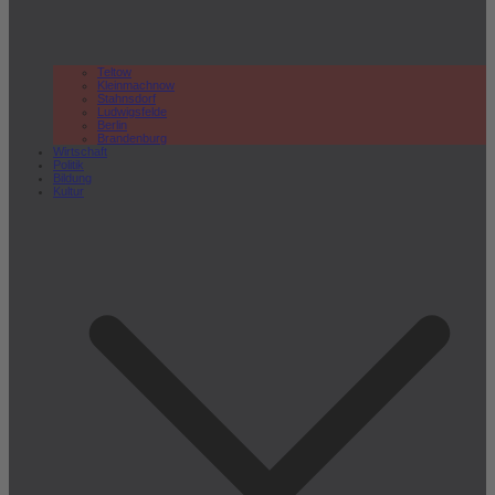
Teltow
Kleinmachnow
Stahnsdorf
Ludwigsfelde
Berlin
Brandenburg
Wirtschaft
Politik
Bildung
Kultur