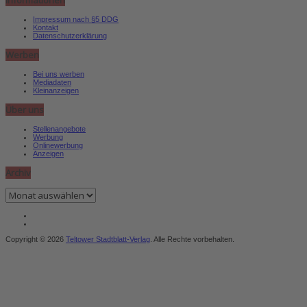
Impressum nach §5 DDG
Kontakt
Datenschutzerklärung
Werben
Bei uns werben
Mediadaten
Kleinanzeigen
Über uns
Stellenangebote
Werbung
Onlinewerbung
Anzeigen
Archiv
Archiv
Copyright © 2026
Teltower Stadtblatt-Verlag
. Alle Rechte vorbehalten.