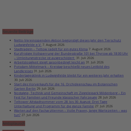
Neueste Beiträge
Netto-Vereinsspenden-Aktion begünstigt dieses Jahr den Tierschutz
Ludwigsfelde e.V.
7. August 2026
Stadtradeln – Teltow radelt für ein gutes Klima
7. August 2026
Kurzfristige Vollsperrung der Bundesstraße 101 bei Thyrow ab 18:00 Uhr
– Umleitungsstrecke ist ausgeschildert
31. Juli 2026
Arbeitslosigkeit steigt saisonbedingt leicht an
31. Juli 2026
Potsdam-Mittelmark – Kreistag beschließt neues Leitbild des
Landkreises
31. Juli 2026
Kindertagesklinik in Ludwigsfelde bleibt für ein weiteres Jahr erhalten
30. Juli 2026
Start des Vorverkaufs für die 16. Orchideenschau im Botanischen
Garten Berlin
29. Juli 2026
Nostalgie, Technik und Gemeinschaft im Ziegeleipark Mildenberg – Ein
Fest für Familien und Freunde klassischer Fahrzeuge
28. Juli 2026
Teltower Altstadtsommer vom 28. bis 30. August: Drei Tage
Unterhaltung und Programm für die ganze Familie
27. Juli 2026
Warten auf den Facharzttermin – Volle Praxen, lange Wartezeiten – was
tun?
27. Juli 2026
Amtsplausch