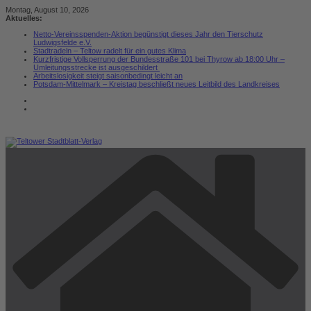
Zum
Montag, August 10, 2026
Inhalt
Aktuelles:
springen
Netto-Vereinsspenden-Aktion begünstigt dieses Jahr den Tierschutz
Ludwigsfelde e.V.
Stadtradeln – Teltow radelt für ein gutes Klima
Kurzfristige Vollsperrung der Bundesstraße 101 bei Thyrow ab 18:00 Uhr –
Umleitungsstrecke ist ausgeschildert
Arbeitslosigkeit steigt saisonbedingt leicht an
Potsdam-Mittelmark – Kreistag beschließt neues Leitbild des Landkreises