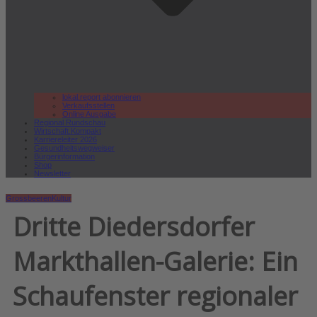
lokal.report abonnieren
Verkaufsstellen
Online Ausgabe
Regional Rundschau
Wirtschaft.Kompakt
Karriereleiter 2026
Gesundheitswegweiser
Bürgerinformation
Shop
Newsletter
Grossbeeren
Kultur
Dritte Diedersdorfer
Markthallen-Galerie: Ein
Schaufenster regionaler