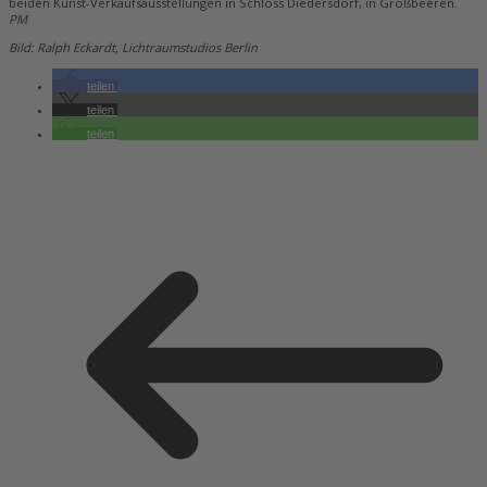
beiden Kunst-Verkaufsausstellungen in Schloss Diedersdorf, in Großbeeren.
PM
Bild: Ralph Eckardt, Lichtraumstudios Berlin
teilen
teilen
teilen