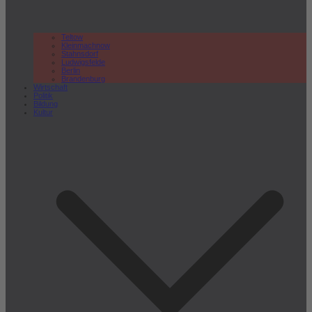
Teltow
Kleinmachnow
Stahnsdorf
Ludwigsfelde
Berlin
Brandenburg
Wirtschaft
Politik
Bildung
Kultur