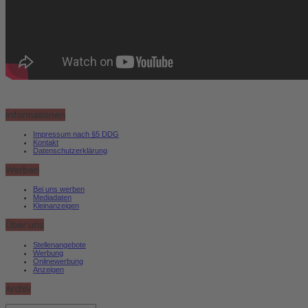
Informationen
Impressum nach §5 DDG
Kontakt
Datenschutzerklärung
Werben
Bei uns werben
Mediadaten
Kleinanzeigen
Über uns
Stellenangebote
Werbung
Onlinewerbung
Anzeigen
Archiv
Archiv