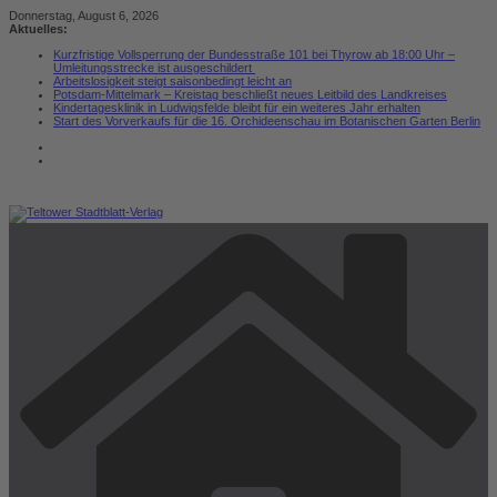
Zum
Donnerstag, August 6, 2026
Inhalt
Aktuelles:
springen
Kurzfristige Vollsperrung der Bundesstraße 101 bei Thyrow ab 18:00 Uhr –
Umleitungsstrecke ist ausgeschildert
Arbeitslosigkeit steigt saisonbedingt leicht an
Potsdam-Mittelmark – Kreistag beschließt neues Leitbild des Landkreises
Kindertagesklinik in Ludwigsfelde bleibt für ein weiteres Jahr erhalten
Start des Vorverkaufs für die 16. Orchideenschau im Botanischen Garten Berlin