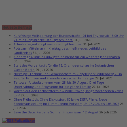
Neueste Beiträge
Kurzfristige Vollsperrung der Bundesstraße 101 bei Thyrow ab 18:00 Uhr
– Umleitungsstrecke ist ausgeschildert
31. Juli 2026
Arbeitslosigkeit steigt saisonbedingt leicht an
31. Juli 2026
Potsdam-Mittelmark – Kreistag beschließt neues Leitbild des
Landkreises
31. Juli 2026
Kindertagesklinik in Ludwigsfelde bleibt für ein weiteres Jahr erhalten
30. Juli 2026
Start des Vorverkaufs für die 16. Orchideenschau im Botanischen
Garten Berlin
29. Juli 2026
Nostalgie, Technik und Gemeinschaft im Ziegeleipark Mildenberg – Ein
Fest für Familien und Freunde klassischer Fahrzeuge
28. Juli 2026
Teltower Altstadtsommer vom 28. bis 30. August: Drei Tage
Unterhaltung und Programm für die ganze Familie
27. Juli 2026
Warten auf den Facharzttermin – Volle Praxen, lange Wartezeiten – was
tun?
27. Juli 2026
Ohne Frühstück. Ohne Diskussion. 80 Jahre DEFA-Filme: Neue
Sonderausstellung im Filmmuseum Potsdam, 24.07.2026 bis 2.05.2027
26.
Juli 2026
Save the Date: Partielle Sonnenfinsternis am 12. August
26. Juli 2026
Polizeiticker