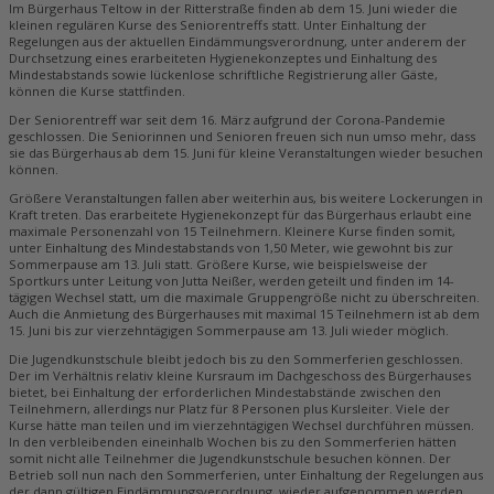
Im Bürgerhaus Teltow in der Ritterstraße finden ab dem 15. Juni wieder die
kleinen regulären Kurse des Seniorentreffs statt. Unter Einhaltung der
Regelungen aus der aktuellen Eindämmungsverordnung, unter anderem der
Durchsetzung eines erarbeiteten Hygienekonzeptes und Einhaltung des
Mindestabstands sowie lückenlose schriftliche Registrierung aller Gäste,
können die Kurse stattfinden.
Der Seniorentreff war seit dem 16. März aufgrund der Corona-Pandemie
geschlossen. Die Seniorinnen und Senioren freuen sich nun umso mehr, dass
sie das Bürgerhaus ab dem 15. Juni für kleine Veranstaltungen wieder besuchen
können.
Größere Veranstaltungen fallen aber weiterhin aus, bis weitere Lockerungen in
Kraft treten. Das erarbeitete Hygienekonzept für das Bürgerhaus erlaubt eine
maximale Personenzahl von 15 Teilnehmern. Kleinere Kurse finden somit,
unter Einhaltung des Mindestabstands von 1,50 Meter, wie gewohnt bis zur
Sommerpause am 13. Juli statt. Größere Kurse, wie beispielsweise der
Sportkurs unter Leitung von Jutta Neißer, werden geteilt und finden im 14-
tägigen Wechsel statt, um die maximale Gruppengröße nicht zu überschreiten.
Auch die Anmietung des Bürgerhauses mit maximal 15 Teilnehmern ist ab dem
15. Juni bis zur vierzehntägigen Sommerpause am 13. Juli wieder möglich.
Die Jugendkunstschule bleibt jedoch bis zu den Sommerferien geschlossen.
Der im Verhältnis relativ kleine Kursraum im Dachgeschoss des Bürgerhauses
bietet, bei Einhaltung der erforderlichen Mindestabstände zwischen den
Teilnehmern, allerdings nur Platz für 8 Personen plus Kursleiter. Viele der
Kurse hätte man teilen und im vierzehntägigen Wechsel durchführen müssen.
In den verbleibenden eineinhalb Wochen bis zu den Sommerferien hätten
somit nicht alle Teilnehmer die Jugendkunstschule besuchen können. Der
Betrieb soll nun nach den Sommerferien, unter Einhaltung der Regelungen aus
der dann gültigen Eindämmungsverordnung, wieder aufgenommen werden.