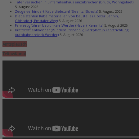
Täter versuchen in Einfamilienhaus einzubrechen (Brück, Wohngebiet)
5. August 2026
Zeuge verhindert Kabeldiebstahl (Beelitz, Elsholz)
5. August 2026
Diebe stehlen Kabelmaterialien von Baustelle (Kloster Lehnin,
Göhlsdorf, Emstaler Weg)
5. August 2026
Fahrzeugführer betrunken (Werder (Havel), Kemnitz)
5. August 2026
Kraftstoff entwendet (Bundesautobahn 2, Parkplatz in Fahrtrichtung
Autobahndreieck Werder)
5. August 2026
Amtsplausch
TeltowKanal