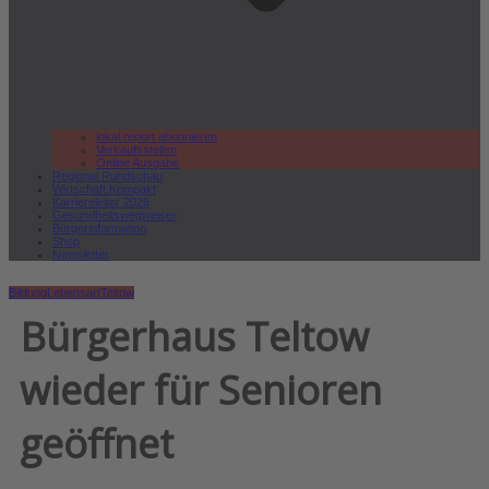
lokal.report abonnieren
Verkaufsstellen
Online Ausgabe
Regional Rundschau
Wirtschaft.Kompakt
Karriereleiter 2026
Gesundheitswegweiser
Bürgerinformation
Shop
Newsletter
Bildung
Lebensart
Teltow
Bürgerhaus Teltow
wieder für Senioren
geöffnet