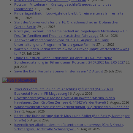
Potsdam-Mittelmark – Kreistag beschließt neues Leitbild des
Landkreises
31. Juli 2026
Kindertagesklinik in Ludwigsfelde bleibt für ein weiteres Jahr erhalten
30. Juli 2026
Start des Vorverkaufs für die 16. Orchideenschau im Botanischen
Garten Berlin
29. Juli 2026
Nostalgie, Technik und Gemeinschaft im Ziegeleipark Mildenberg – Ein
Fest für Familien und Freunde klassischer Fahrzeuge
28. Juli 2026
Teltower Altstadtsommer vom 28. bis 30. August: Drei Tage
Unterhaltung und Programm für die ganze Familie
27. Juli 2026
Warten auf den Facharzttermin – Volle Praxen, lange Wartezeiten – was
tun?
27. Juli 2026
Ohne Frühstück. Ohne Diskussion. 80 Jahre DEFA-Filme: Neue
Sonderausstellung im Filmmuseum Potsdam, 24.07.2026 bis 2.05.2027
26.
Juli 2026
Save the Date: Partielle Sonnenfinsternis am 12. August
26. Juli 2026
Polizeiticker
Zwei Verkehrsunfälle und im Anschluss geflüchtet (BAB 2, RTK
Buckautal-Nord in FR Magdeburg )
6. August 2026
Bootsmotorengravur Messe Boot&Fun inwater (Marina in den
Havelauen, Zum Großen Zernsee 6, 14542 Werder/Havel)
6. August 2026
Wildschweinrotte verursacht Verkehrsunfall (B 2, Neuseddin – Seddiner
See)
5. August 2026
Nächtliche Ruhestörung durch Musik und Böller (Bad Belzig, Niemegker
Straße)
5. August 2026
Jugendlicher alkoholisiert mit Rasentraktor unterwegs (Groß Kreutz,
Schmergow, Dorfstraße Schmergow )
5. August 2026