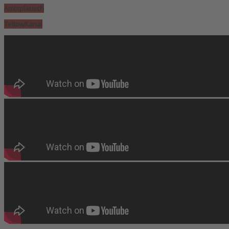
Amtsplausch
TeltowKanal