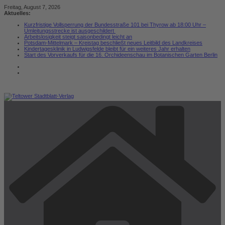
Zum
Freitag, August 7, 2026
Inhalt
Aktuelles:
springen
Kurzfristige Vollsperrung der Bundesstraße 101 bei Thyrow ab 18:00 Uhr –
Umleitungsstrecke ist ausgeschildert
Arbeitslosigkeit steigt saisonbedingt leicht an
Potsdam-Mittelmark – Kreistag beschließt neues Leitbild des Landkreises
Kindertagesklinik in Ludwigsfelde bleibt für ein weiteres Jahr erhalten
Start des Vorverkaufs für die 16. Orchideenschau im Botanischen Garten Berlin