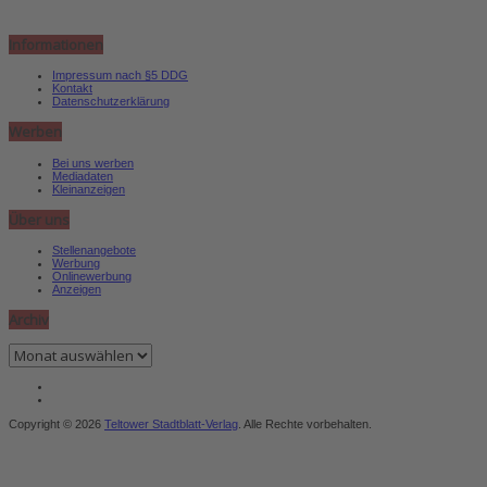
Informationen
Impressum nach §5 DDG
Kontakt
Datenschutzerklärung
Werben
Bei uns werben
Mediadaten
Kleinanzeigen
Über uns
Stellenangebote
Werbung
Onlinewerbung
Anzeigen
Archiv
Archiv
Copyright © 2026
Teltower Stadtblatt-Verlag
. Alle Rechte vorbehalten.