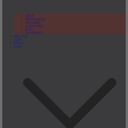
Teltow
Kleinmachnow
Stahnsdorf
Ludwigsfelde
Berlin
Brandenburg
Wirtschaft
Politik
Bildung
Kultur