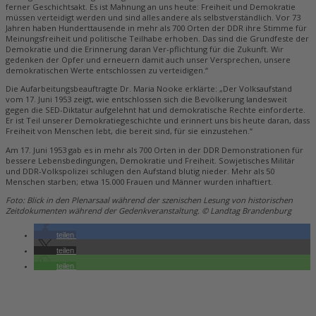
ferner Geschichtsakt. Es ist Mahnung an uns heute: Freiheit und Demokratie
müssen verteidigt werden und sind alles andere als selbstverständlich. Vor 73
Jahren haben Hunderttausende in mehr als 700 Orten der DDR ihre Stimme für
Meinungsfreiheit und politische Teilhabe erhoben. Das sind die Grundfeste der
Demokratie und die Erinnerung daran Ver-pflichtung für die Zukunft. Wir
gedenken der Opfer und erneuern damit auch unser Versprechen, unsere
demokratischen Werte entschlossen zu verteidigen.“
Die Aufarbeitungsbeauftragte Dr. Maria Nooke erklärte: „Der Volksaufstand
vom 17. Juni 1953 zeigt, wie entschlossen sich die Bevölkerung landesweit
gegen die SED-Diktatur aufgelehnt hat und demokratische Rechte einforderte.
Er ist Teil unserer Demokratiegeschichte und erinnert uns bis heute daran, dass
Freiheit von Menschen lebt, die bereit sind, für sie einzustehen.“
Am 17. Juni 1953 gab es in mehr als 700 Orten in der DDR Demonstrationen für
bessere Lebensbedingungen, Demokratie und Freiheit. Sowjetisches Militär
und DDR-Volkspolizei schlugen den Aufstand blutig nieder. Mehr als 50
Menschen starben; etwa 15.000 Frauen und Männer wurden inhaftiert.
Foto: Blick in den Plenarsaal während der szenischen Lesung von historischen
Zeitdokumenten während der Gedenkveranstaltung. © Landtag Brandenburg
teilen
teilen
teilen