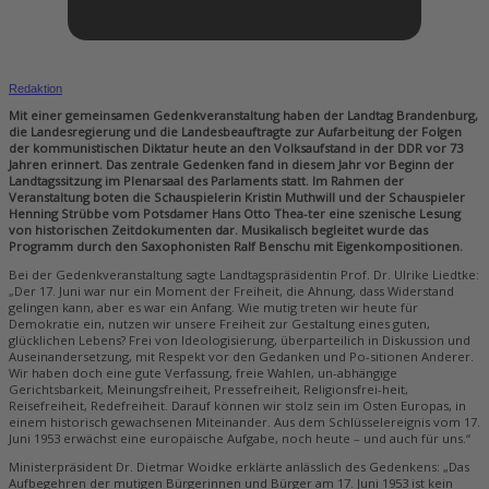
Redaktion
Mit einer gemeinsamen Gedenkveranstaltung haben der Landtag Brandenburg,
die Landesregierung und die Landesbeauftragte zur Aufarbeitung der Folgen
der kommunistischen Diktatur heute an den Volksaufstand in der DDR vor 73
Jahren erinnert. Das zentrale Gedenken fand in diesem Jahr vor Beginn der
Landtagssitzung im Plenarsaal des Parlaments statt. Im Rahmen der
Veranstaltung boten die Schauspielerin Kristin Muthwill und der Schauspieler
Henning Strübbe vom Potsdamer Hans Otto Thea-ter eine szenische Lesung
von historischen Zeitdokumenten dar. Musikalisch begleitet wurde das
Programm durch den Saxophonisten Ralf Benschu mit Eigenkompositionen.
Bei der Gedenkveranstaltung sagte Landtagspräsidentin Prof. Dr. Ulrike Liedtke:
„Der 17. Juni war nur ein Moment der Freiheit, die Ahnung, dass Widerstand
gelingen kann, aber es war ein Anfang. Wie mutig treten wir heute für
Demokratie ein, nutzen wir unsere Freiheit zur Gestaltung eines guten,
glücklichen Lebens? Frei von Ideologisierung, überparteilich in Diskussion und
Auseinandersetzung, mit Respekt vor den Gedanken und Po-sitionen Anderer.
Wir haben doch eine gute Verfassung, freie Wahlen, un-abhängige
Gerichtsbarkeit, Meinungsfreiheit, Pressefreiheit, Religionsfrei-heit,
Reisefreiheit, Redefreiheit. Darauf können wir stolz sein im Osten Europas, in
einem historisch gewachsenen Miteinander. Aus dem Schlüsselereignis vom 17.
Juni 1953 erwächst eine europäische Aufgabe, noch heute – und auch für uns.“
Ministerpräsident Dr. Dietmar Woidke erklärte anlässlich des Gedenkens: „Das
Aufbegehren der mutigen Bürgerinnen und Bürger am 17. Juni 1953 ist kein