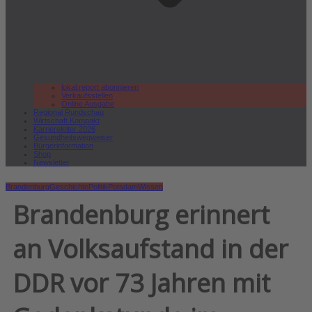
lokal.report abonnieren
Verkaufsstellen
Online Ausgabe
Regional Rundschau
Wirtschaft.Kompakt
Karriereleiter 2026
Gesundheitswegweiser
Bürgerinformation
Shop
Newsletter
Brandenburg
Geschichte
Politik
Potsdam
Wissen
Brandenburg erinnert
an Volksaufstand in der
DDR vor 73 Jahren mit