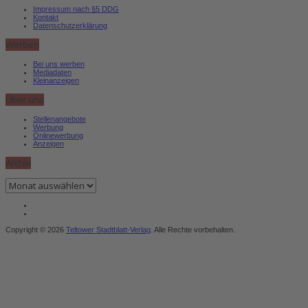
Impressum nach §5 DDG
Kontakt
Datenschutzerklärung
Werben
Bei uns werben
Mediadaten
Kleinanzeigen
Über uns
Stellenangebote
Werbung
Onlinewerbung
Anzeigen
Archiv
Archiv
Copyright © 2026
Teltower Stadtblatt-Verlag
. Alle Rechte vorbehalten.