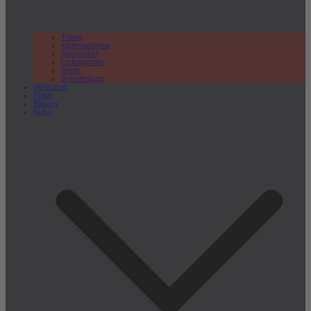
Teltow
Kleinmachnow
Stahnsdorf
Ludwigsfelde
Berlin
Brandenburg
Wirtschaft
Politik
Bildung
Kultur