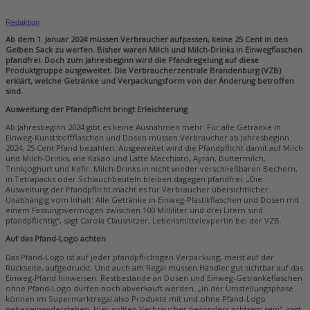
Redaktion
Ab dem 1. Januar 2024 müssen Verbraucher aufpassen, keine 25 Cent in den
Gelben Sack zu werfen. Bisher waren Milch und Milch-Drinks in Einwegflaschen
pfandfrei. Doch zum Jahresbeginn wird die Pfandregelung auf diese
Produktgruppe ausgeweitet. Die Verbraucherzentrale Brandenburg (VZB)
erklärt, welche Getränke und Verpackungsform von der Änderung betroffen
sind.
Ausweitung der Pfandpflicht bringt Erleichterung
Ab Jahresbeginn 2024 gibt es keine Ausnahmen mehr: Für alle Getränke in
Einweg-Kunststoffflaschen und Dosen müssen Verbraucher ab Jahresbeginn
2024, 25 Cent Pfand bezahlen. Ausgeweitet wird die Pfandpflicht damit auf Milch
und Milch-Drinks, wie Kakao und Latte Macchiato, Ayran, Buttermilch,
Trinkjoghurt und Kefir. Milch-Drinks in nicht wieder verschließbaren Bechern,
in Tetrapacks oder Schlauchbeuteln bleiben dagegen pfandfrei. „Die
Ausweitung der Pfandpflicht macht es für Verbraucher übersichtlicher.
Unabhängig vom Inhalt: Alle Getränke in Einweg-Plastikflaschen und Dosen mit
einem Fassungsvermögen zwischen 100 Milliliter und drei Litern sind
pfandpflichtig“, sagt Carola Clausnitzer, Lebensmittelexpertin bei der VZB.
Auf das Pfand-Logo achten
Das Pfand-Logo ist auf jeder pfandpflichtigen Verpackung, meist auf der
Rückseite, aufgedruckt. Und auch am Regal müssen Händler gut sichtbar auf das
Einweg-Pfand hinweisen. Restbestände an Dosen und Einweg-Getränkeflaschen
ohne Pfand-Logo dürfen noch abverkauft werden. „In der Umstellungsphase
können im Supermarktregal also Produkte mit und ohne Pfand-Logo
nebeneinanderstehen. Hier sollten Verbraucher besonders achtsam sein“, sagt