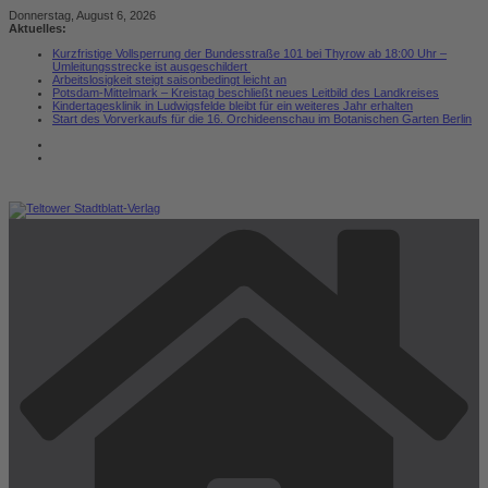
Zum
Donnerstag, August 6, 2026
Inhalt
Aktuelles:
springen
Kurzfristige Vollsperrung der Bundesstraße 101 bei Thyrow ab 18:00 Uhr –
Umleitungsstrecke ist ausgeschildert
Arbeitslosigkeit steigt saisonbedingt leicht an
Potsdam-Mittelmark – Kreistag beschließt neues Leitbild des Landkreises
Kindertagesklinik in Ludwigsfelde bleibt für ein weiteres Jahr erhalten
Start des Vorverkaufs für die 16. Orchideenschau im Botanischen Garten Berlin