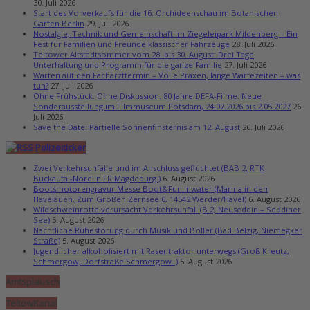
30. Juli 2026
Start des Vorverkaufs für die 16. Orchideenschau im Botanischen
Garten Berlin
29. Juli 2026
Nostalgie, Technik und Gemeinschaft im Ziegeleipark Mildenberg – Ein
Fest für Familien und Freunde klassischer Fahrzeuge
28. Juli 2026
Teltower Altstadtsommer vom 28. bis 30. August: Drei Tage
Unterhaltung und Programm für die ganze Familie
27. Juli 2026
Warten auf den Facharzttermin – Volle Praxen, lange Wartezeiten – was
tun?
27. Juli 2026
Ohne Frühstück. Ohne Diskussion. 80 Jahre DEFA-Filme: Neue
Sonderausstellung im Filmmuseum Potsdam, 24.07.2026 bis 2.05.2027
26.
Juli 2026
Save the Date: Partielle Sonnenfinsternis am 12. August
26. Juli 2026
Polizeiticker
Zwei Verkehrsunfälle und im Anschluss geflüchtet (BAB 2, RTK
Buckautal-Nord in FR Magdeburg )
6. August 2026
Bootsmotorengravur Messe Boot&Fun inwater (Marina in den
Havelauen, Zum Großen Zernsee 6, 14542 Werder/Havel)
6. August 2026
Wildschweinrotte verursacht Verkehrsunfall (B 2, Neuseddin – Seddiner
See)
5. August 2026
Nächtliche Ruhestörung durch Musik und Böller (Bad Belzig, Niemegker
Straße)
5. August 2026
Jugendlicher alkoholisiert mit Rasentraktor unterwegs (Groß Kreutz,
Schmergow, Dorfstraße Schmergow )
5. August 2026
Amtsplausch
TeltowKanal