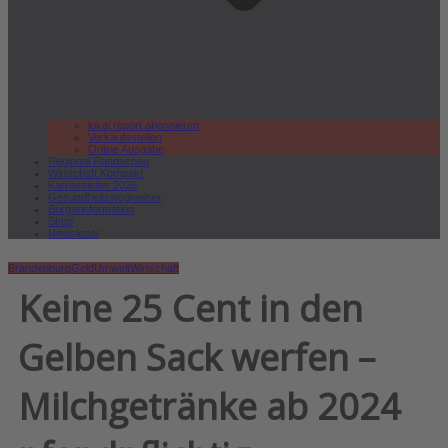
lokal.report abonnieren
Verkaufsstellen
Online Ausgabe
Regional Rundschau
Wirtschaft.Kompakt
Karriereleiter 2026
Gesundheitswegweiser
Bürgerinformation
Shop
Newsletter
Brandenburg
Geld
Umwelt
Wirtschaft
Keine 25 Cent in den
Gelben Sack werfen –
Milchgetränke ab 2024