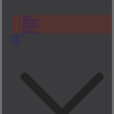
Teltow
Kleinmachnow
Stahnsdorf
Ludwigsfelde
Berlin
Brandenburg
Wirtschaft
Politik
Bildung
Kultur