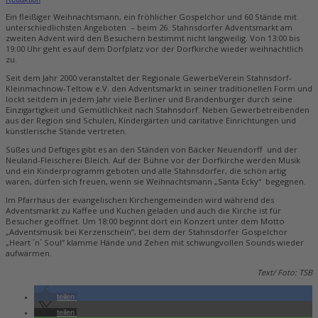
Ein fleißiger Weihnachtsmann, ein fröhlicher Gospelchor und 60 Stände mit
unterschiedlichsten Angeboten – beim 26. Stahnsdorfer Adventsmarkt am
zweiten Advent wird den Besuchern bestimmt nicht langweilig. Von 13:00 bis
19:00 Uhr geht es auf dem Dorfplatz vor der Dorfkirche wieder weihnachtlich
zu.
Seit dem Jahr 2000 veranstaltet der Regionale GewerbeVerein Stahnsdorf-
Kleinmachnow-Teltow e.V. den Adventsmarkt in seiner traditionellen Form und
lockt seitdem in jedem Jahr viele Berliner und Brandenburger durch seine
Einzigartigkeit und Gemütlichkeit nach Stahnsdorf. Neben Gewerbetreibenden
aus der Region sind Schulen, Kindergärten und caritative Einrichtungen und
künstlerische Stände vertreten.
Süßes und Deftiges gibt es an den Ständen von Bäcker Neuendorff und der
Neuland-Fleischerei Bleich. Auf der Bühne vor der Dorfkirche werden Musik
und ein Kinderprogramm geboten und alle Stahnsdorfer, die schön artig
waren, dürfen sich freuen, wenn sie Weihnachtsmann „Santa Ecky“ begegnen.
Im Pfarrhaus der evangelischen Kirchengemeinden wird während des
Adventsmarkt zu Kaffee und Kuchen geladen und auch die Kirche ist für
Besucher geöffnet. Um 18:00 beginnt dort ein Konzert unter dem Motto
„Adventsmusik bei Kerzenschein”, bei dem der Stahnsdorfer Gospelchor
„Heart ´n´ Soul“ klamme Hände und Zehen mit schwungvollen Sounds wieder
aufwärmen.
Text/ Foto: TSB
teilen
teilen