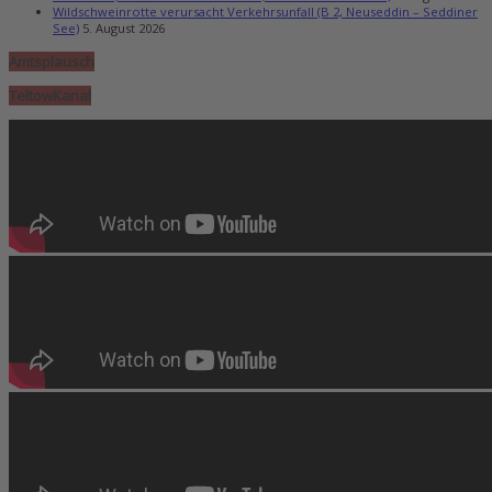
Wildschweinrotte verursacht Verkehrsunfall (B 2, Neuseddin – Seddiner
See)
5. August 2026
Amtsplausch
TeltowKanal