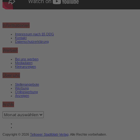
Informationen
Impressum nach §5 DDG
Kontakt
Datenschutzerklärung
Werben
Bei uns werben
Mediadaten
Kleinanzeigen
Über uns
Stellenangebote
Werbung
Onlinewerbung
Anzeigen
Archiv
Archiv
Copyright © 2026
Teltower Stadtblatt-Verlag
. Alle Rechte vorbehalten.