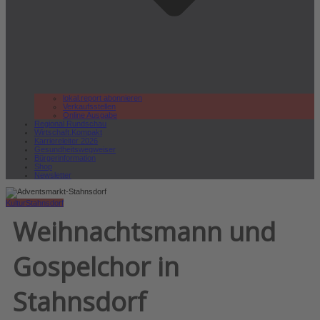
lokal.report abonnieren
Verkaufsstellen
Online Ausgabe
Regional Rundschau
Wirtschaft.Kompakt
Karriereleiter 2026
Gesundheitswegweiser
Bürgerinformation
Shop
Newsletter
Kultur
Stahnsdorf
Weihnachtsmann und
Gospelchor in
Stahnsdorf