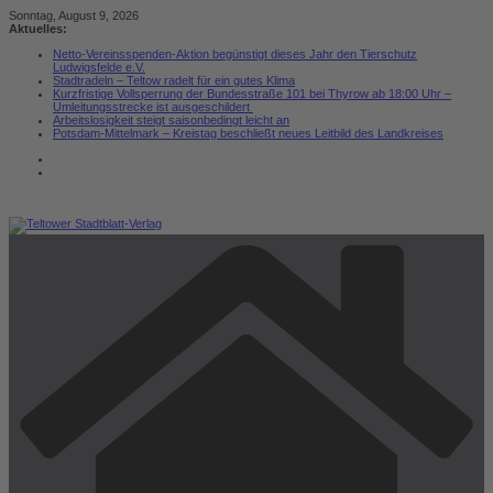
Zum
Sonntag, August 9, 2026
Inhalt
Aktuelles:
springen
Netto-Vereinsspenden-Aktion begünstigt dieses Jahr den Tierschutz
Ludwigsfelde e.V.
Stadtradeln – Teltow radelt für ein gutes Klima
Kurzfristige Vollsperrung der Bundesstraße 101 bei Thyrow ab 18:00 Uhr –
Umleitungsstrecke ist ausgeschildert
Arbeitslosigkeit steigt saisonbedingt leicht an
Potsdam-Mittelmark – Kreistag beschließt neues Leitbild des Landkreises