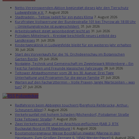
Netto-Vereinsspenden-Aktion begünstigt dieses Jahr den Tierschutz
Ludwigsfelde e.V.
7. August 2026
Stadtradeln – Teltow radelt für ein gutes Klima
7. August 2026
Kurzfristige Vollsperrung der Bundesstraße 101 bei Thyrow ab 18:00 Uhr
– Umleitungsstrecke ist ausgeschildert
31. Juli 2026
Arbeitslosigkeit steigt saisonbedingt leicht an
31. Juli 2026
Potsdam-Mittelmark – Kreistag beschließt neues Leitbild des
Landkreises
31. Juli 2026
Kindertagesklinik in Ludwigsfelde bleibt für ein weiteres Jahr erhalten
30. Juli 2026
Start des Vorverkaufs für die 16. Orchideenschau im Botanischen
Garten Berlin
29. Juli 2026
Nostalgie, Technik und Gemeinschaft im Ziegeleipark Mildenberg – Ein
Fest für Familien und Freunde klassischer Fahrzeuge
28. Juli 2026
Teltower Altstadtsommer vom 28. bis 30. August: Drei Tage
Unterhaltung und Programm für die ganze Familie
27. Juli 2026
Warten auf den Facharzttermin – Volle Praxen, lange Wartezeiten – was
tun?
27. Juli 2026
Polizeiticker
Radfahrerin beim Abbiegen touchiert (Bergholz-Rehbrücke, Arthur-
Scheunert-Allee)
7. August 2026
Verkehrsunfall mit hohem Schaden (Michendorf, Potsdamer Straße
Ecke Teltower Straße)
7. August 2026
Zwei Verkehrsunfälle und im Anschluss geflüchtet (BAB 2, RTK
Buckautal-Nord in FR Magdeburg )
6. August 2026
Bootsmotorengravur Messe Boot&Fun inwater (Marina in den
Havelauen, Zum Großen Zernsee 6, 14542 Werder/Havel)
6. August 2026