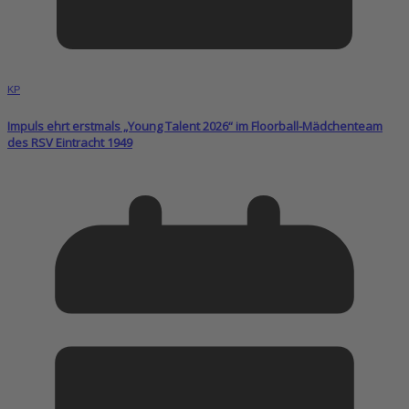
KP
Impuls ehrt erstmals „Young Talent 2026“ im Floorball-Mädchenteam
des RSV Eintracht 1949