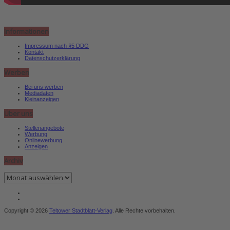
Informationen
Impressum nach §5 DDG
Kontakt
Datenschutzerklärung
Werben
Bei uns werben
Mediadaten
Kleinanzeigen
Über uns
Stellenangebote
Werbung
Onlinewerbung
Anzeigen
Archiv
Archiv
Copyright © 2026
Teltower Stadtblatt-Verlag
. Alle Rechte vorbehalten.