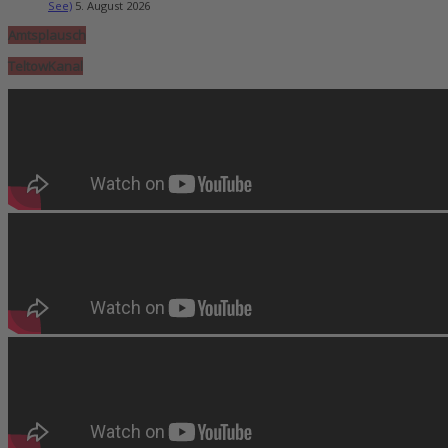
See)
5. August 2026
Amtsplausch
TeltowKanal