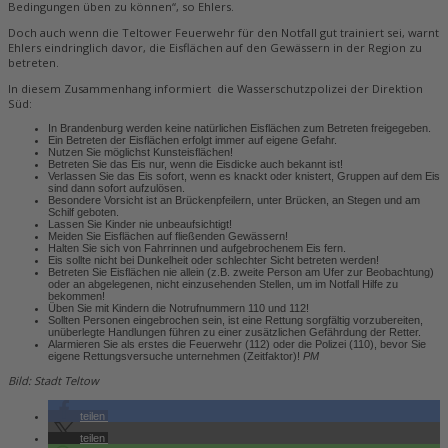
Bedingungen üben zu können“, so Ehlers.
Doch auch wenn die Teltower Feuerwehr für den Notfall gut trainiert sei, warnt
Ehlers eindringlich davor, die Eisflächen auf den Gewässern in der Region zu
betreten.
In diesem Zusammenhang informiert die Wasserschutzpolizei der Direktion
Süd:
In Brandenburg werden keine natürlichen Eisflächen zum Betreten freigegeben.
Ein Betreten der Eisflächen erfolgt immer auf eigene Gefahr.
Nutzen Sie möglichst Kunsteisflächen!
Betreten Sie das Eis nur, wenn die Eisdicke auch bekannt ist!
Verlassen Sie das Eis sofort, wenn es knackt oder knistert, Gruppen auf dem Eis
sind dann sofort aufzulösen.
Besondere Vorsicht ist an Brückenpfeilern, unter Brücken, an Stegen und am
Schilf geboten.
Lassen Sie Kinder nie unbeaufsichtigt!
Meiden Sie Eisflächen auf fließenden Gewässern!
Halten Sie sich von Fahrrinnen und aufgebrochenem Eis fern.
Eis sollte nicht bei Dunkelheit oder schlechter Sicht betreten werden!
Betreten Sie Eisflächen nie allein (z.B. zweite Person am Ufer zur Beobachtung)
oder an abgelegenen, nicht einzusehenden Stellen, um im Notfall Hilfe zu
bekommen!
Üben Sie mit Kindern die Notrufnummern 110 und 112!
Sollten Personen eingebrochen sein, ist eine Rettung sorgfältig vorzubereiten,
unüberlegte Handlungen führen zu einer zusätzlichen Gefährdung der Retter.
Alarmieren Sie als erstes die Feuerwehr (112) oder die Polizei (110), bevor Sie
eigene Rettungsversuche unternehmen (Zeitfaktor)!
PM
Bild: Stadt Teltow
teilen
teilen