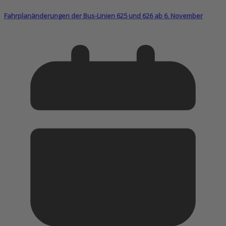
Fahrplanänderungen der Bus-Linien 625 und 626 ab 6. November