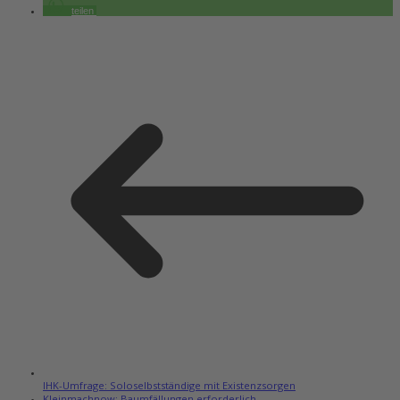
teilen
IHK-Umfrage: Soloselbstständige mit Existenzsorgen
Kleinmachnow: Baumfällungen erforderlich