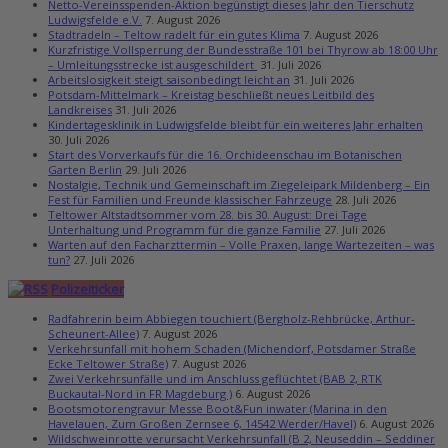
Netto-Vereinsspenden-Aktion begünstigt dieses Jahr den Tierschutz
Ludwigsfelde e.V.
7. August 2026
Stadtradeln – Teltow radelt für ein gutes Klima
7. August 2026
Kurzfristige Vollsperrung der Bundesstraße 101 bei Thyrow ab 18:00 Uhr
– Umleitungsstrecke ist ausgeschildert
31. Juli 2026
Arbeitslosigkeit steigt saisonbedingt leicht an
31. Juli 2026
Potsdam-Mittelmark – Kreistag beschließt neues Leitbild des
Landkreises
31. Juli 2026
Kindertagesklinik in Ludwigsfelde bleibt für ein weiteres Jahr erhalten
30. Juli 2026
Start des Vorverkaufs für die 16. Orchideenschau im Botanischen
Garten Berlin
29. Juli 2026
Nostalgie, Technik und Gemeinschaft im Ziegeleipark Mildenberg – Ein
Fest für Familien und Freunde klassischer Fahrzeuge
28. Juli 2026
Teltower Altstadtsommer vom 28. bis 30. August: Drei Tage
Unterhaltung und Programm für die ganze Familie
27. Juli 2026
Warten auf den Facharzttermin – Volle Praxen, lange Wartezeiten – was
tun?
27. Juli 2026
Polizeiticker
Radfahrerin beim Abbiegen touchiert (Bergholz-Rehbrücke, Arthur-
Scheunert-Allee)
7. August 2026
Verkehrsunfall mit hohem Schaden (Michendorf, Potsdamer Straße
Ecke Teltower Straße)
7. August 2026
Zwei Verkehrsunfälle und im Anschluss geflüchtet (BAB 2, RTK
Buckautal-Nord in FR Magdeburg )
6. August 2026
Bootsmotorengravur Messe Boot&Fun inwater (Marina in den
Havelauen, Zum Großen Zernsee 6, 14542 Werder/Havel)
6. August 2026
Wildschweinrotte verursacht Verkehrsunfall (B 2, Neuseddin – Seddiner