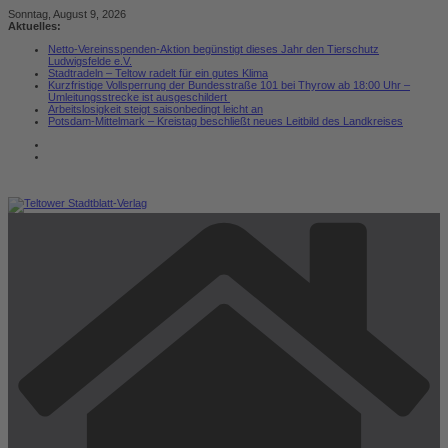
Zum
Sonntag, August 9, 2026
Inhalt
Aktuelles:
springen
Netto-Vereinsspenden-Aktion begünstigt dieses Jahr den Tierschutz
Ludwigsfelde e.V.
Stadtradeln – Teltow radelt für ein gutes Klima
Kurzfristige Vollsperrung der Bundesstraße 101 bei Thyrow ab 18:00 Uhr –
Umleitungsstrecke ist ausgeschildert
Arbeitslosigkeit steigt saisonbedingt leicht an
Potsdam-Mittelmark – Kreistag beschließt neues Leitbild des Landkreises