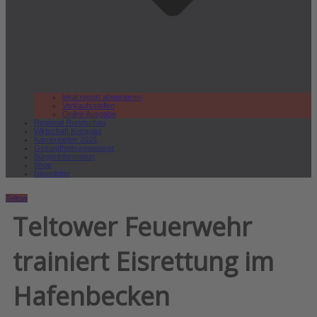
lokal.report abonnieren
Verkaufsstellen
Online Ausgabe
Regional Rundschau
Wirtschaft.Kompakt
Karriereleiter 2026
Gesundheitswegweiser
Bürgerinformation
Shop
Newsletter
Teltow
Teltower Feuerwehr
trainiert Eisrettung im
Hafenbecken