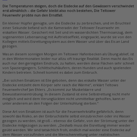
Die Temperaturen steigen, doch die Eisdecke auf den Gewässern verschwindet
erst allmählich – die Gefahr bleibt also noch bestehen, Die Teltower
Feuerwehr probte nun den Ernstfall.
Ein kleiner Hüpfer genügte, um die Eisdecke zu zerbrechen, und im Bruchteil
einer Sekunde befand sich die Kameradin der Teltower Feuerwehr im
eiskalten Wasser. Gesichert mit Seil und im wasserdichten Thermoanzug, dem
sogenannten Lebensanzug mit Auftriebseffekt, eingepackt, wurde sie von den
Kollegen mittels Eisrettungssystem aus dem Wasser und über das Eis an Land
gezogen.
Was an diesem sonnigen Morgen im Teltower Hafenbecken als Übung ablief, ist
in den Wintermonaten leider nur allzu oft traurige Realität. Denn macht das Eis
auch nur den geringsten Eindruck, zu halten, werden diese Flächen sehr schnell
von Spaziergängern, Schlittschuhläufern, deren Hunden und auch spielenden
Kindern betreten. Schnell kommt es dabei zum Einbruch.
„Bei solchen Einsätzen ist Eile geboten, denn das eiskalte Wasser unter der
Eisdecke entzieht dem Körper sehr rasch die Wärme“, erklärt Teltows
Feuerwehrchef Jan Ehlers. „Es kommt zur Muskelstarre und
Bewusstseinseintrübung. In diesem Zustand ist eine Selbstrettung nicht mehr
möglich und wird dem Verunglückten nicht unmittelbar geholfen, kann er
unter anderem an den Folgen der Unterkühlung sterben.“
Diese Art von Einsätzen ist auch für die Feuerwehrkräfte gefährlich, denn
sowohl das Risiko, an der Einbruchstelle selbst einzubrechen oder ins Wasser
gezogen zu werden, ist groß – ebenso die Gefahr, von der Strömung unter der
Eisdecke mitgezogen zu werden. „Deshalb muss die Eisrettung immer wieder
geübt werden. Wir sind tatsächlich froh, endlich mal wieder eine Eisdecke auf
dem Wasser vorzufinden und die Menschenrettung unter realistischen