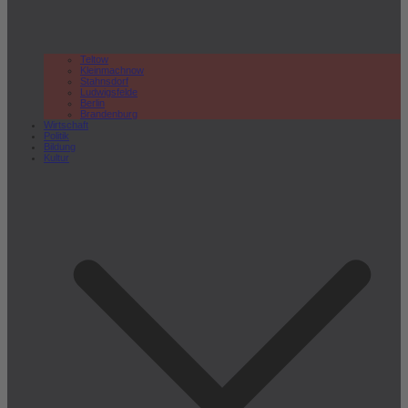
Teltow
Kleinmachnow
Stahnsdorf
Ludwigsfelde
Berlin
Brandenburg
Wirtschaft
Politik
Bildung
Kultur