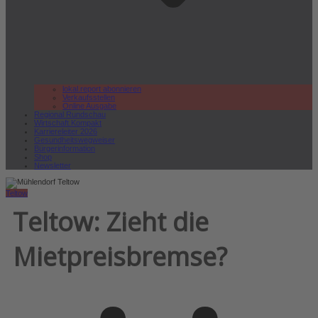
lokal.report abonnieren
Verkaufsstellen
Online Ausgabe
Regional Rundschau
Wirtschaft.Kompakt
Karriereleiter 2026
Gesundheitswegweiser
Bürgerinformation
Shop
Newsletter
Teltow
Teltow: Zieht die
Mietpreisbremse?