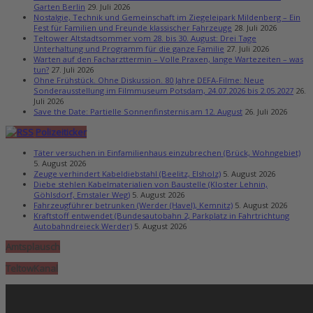
Garten Berlin
29. Juli 2026
Nostalgie, Technik und Gemeinschaft im Ziegeleipark Mildenberg – Ein
Fest für Familien und Freunde klassischer Fahrzeuge
28. Juli 2026
Teltower Altstadtsommer vom 28. bis 30. August: Drei Tage
Unterhaltung und Programm für die ganze Familie
27. Juli 2026
Warten auf den Facharzttermin – Volle Praxen, lange Wartezeiten – was
tun?
27. Juli 2026
Ohne Frühstück. Ohne Diskussion. 80 Jahre DEFA-Filme: Neue
Sonderausstellung im Filmmuseum Potsdam, 24.07.2026 bis 2.05.2027
26.
Juli 2026
Save the Date: Partielle Sonnenfinsternis am 12. August
26. Juli 2026
Polizeiticker
Täter versuchen in Einfamilienhaus einzubrechen (Brück, Wohngebiet)
5. August 2026
Zeuge verhindert Kabeldiebstahl (Beelitz, Elsholz)
5. August 2026
Diebe stehlen Kabelmaterialien von Baustelle (Kloster Lehnin,
Göhlsdorf, Emstaler Weg)
5. August 2026
Fahrzeugführer betrunken (Werder (Havel), Kemnitz)
5. August 2026
Kraftstoff entwendet (Bundesautobahn 2, Parkplatz in Fahrtrichtung
Autobahndreieck Werder)
5. August 2026
Amtsplausch
TeltowKanal