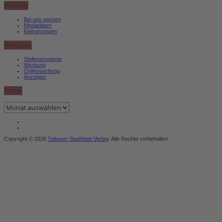
Werben
Bei uns werben
Mediadaten
Kleinanzeigen
Über uns
Stellenangebote
Werbung
Onlinewerbung
Anzeigen
Archiv
Archiv
Copyright © 2026
Teltower Stadtblatt-Verlag
. Alle Rechte vorbehalten.