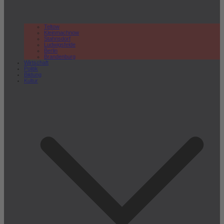
Teltow
Kleinmachnow
Stahnsdorf
Ludwigsfelde
Berlin
Brandenburg
Wirtschaft
Politik
Bildung
Kultur