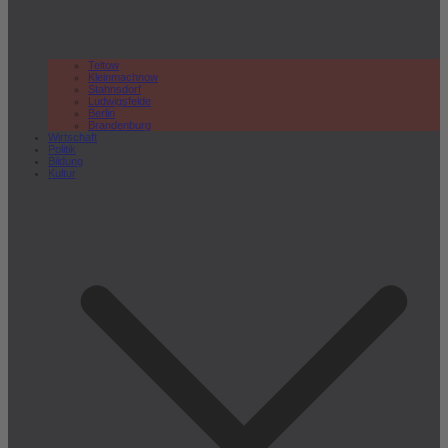
Teltow
Kleinmachnow
Stahnsdorf
Ludwigsfelde
Berlin
Brandenburg
Wirtschaft
Politik
Bildung
Kultur