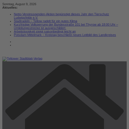
Zum
Sonntag, August 9, 2026
Inhalt
Aktuelles:
springen
Netto-Vereinsspenden-Aktion begünstigt dieses Jahr den Tierschutz
Ludwigsfelde e.V.
Stadtradeln – Teltow radelt für ein gutes Klima
Kurzfristige Vollsperrung der Bundesstraße 101 bei Thyrow ab 18:00 Uhr –
Umleitungsstrecke ist ausgeschildert
Arbeitslosigkeit steigt saisonbedingt leicht an
Potsdam-Mittelmark – Kreistag beschließt neues Leitbild des Landkreises