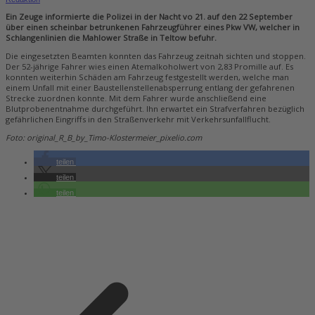
Ein Zeuge informierte die Polizei in der Nacht vo 21. auf den 22 September
über einen scheinbar betrunkenen Fahrzeugführer eines Pkw VW, welcher in
Schlangenlinien die Mahlower Straße in Teltow befuhr.
Die eingesetzten Beamten konnten das Fahrzeug zeitnah sichten und stoppen.
Der 52-jährige Fahrer wies einen Atemalkoholwert von 2,83 Promille auf. Es
konnten weiterhin Schäden am Fahrzeug festgestellt werden, welche man
einem Unfall mit einer Baustellenstellenabsperrung entlang der gefahrenen
Strecke zuordnen konnte. Mit dem Fahrer wurde anschließend eine
Blutprobenentnahme durchgeführt. Ihn erwartet ein Strafverfahren bezüglich
gefährlichen Eingriffs in den Straßenverkehr mit Verkehrsunfallflucht.
Foto: original_R_B_by_Timo-Klostermeier_pixelio.com
teilen
teilen
teilen