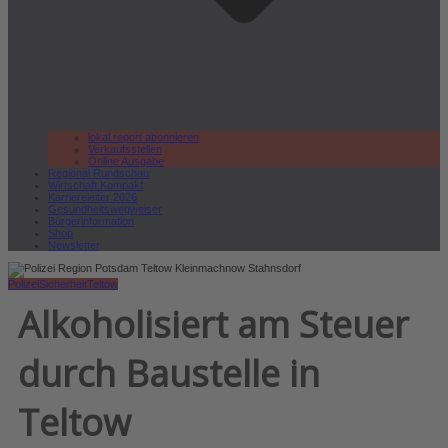
lokal.report abonnieren
Verkaufsstellen
Online Ausgabe
Regional Rundschau
Wirtschaft.Kompakt
Karriereleiter 2026
Gesundheitswegweiser
Bürgerinformation
Shop
Newsletter
Polizei
Sicherheit
Teltow
Alkoholisiert am Steuer
durch Baustelle in
Teltow