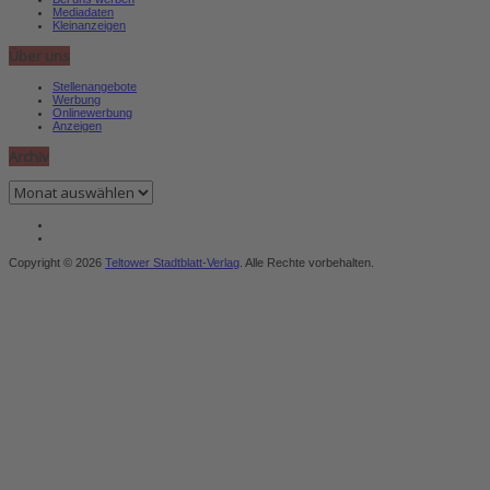
Mediadaten
Kleinanzeigen
Über uns
Stellenangebote
Werbung
Onlinewerbung
Anzeigen
Archiv
Archiv
Copyright © 2026
Teltower Stadtblatt-Verlag
. Alle Rechte vorbehalten.