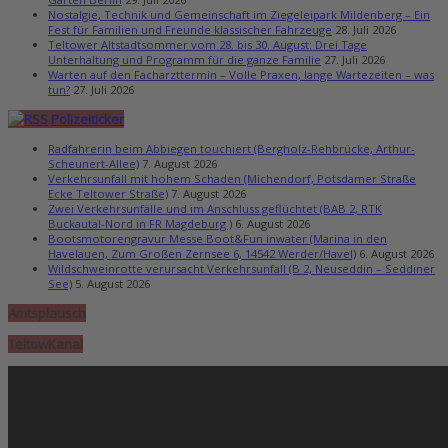
Nostalgie, Technik und Gemeinschaft im Ziegeleipark Mildenberg – Ein
Fest für Familien und Freunde klassischer Fahrzeuge
28. Juli 2026
Teltower Altstadtsommer vom 28. bis 30. August: Drei Tage
Unterhaltung und Programm für die ganze Familie
27. Juli 2026
Warten auf den Facharzttermin – Volle Praxen, lange Wartezeiten – was
tun?
27. Juli 2026
Polizeiticker
Radfahrerin beim Abbiegen touchiert (Bergholz-Rehbrücke, Arthur-
Scheunert-Allee)
7. August 2026
Verkehrsunfall mit hohem Schaden (Michendorf, Potsdamer Straße
Ecke Teltower Straße)
7. August 2026
Zwei Verkehrsunfälle und im Anschluss geflüchtet (BAB 2, RTK
Buckautal-Nord in FR Magdeburg )
6. August 2026
Bootsmotorengravur Messe Boot&Fun inwater (Marina in den
Havelauen, Zum Großen Zernsee 6, 14542 Werder/Havel)
6. August 2026
Wildschweinrotte verursacht Verkehrsunfall (B 2, Neuseddin – Seddiner
See)
5. August 2026
Amtsplausch
TeltowKanal