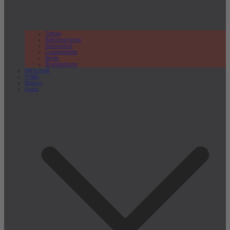
Teltow
Kleinmachnow
Stahnsdorf
Ludwigsfelde
Berlin
Brandenburg
Wirtschaft
Politik
Bildung
Kultur