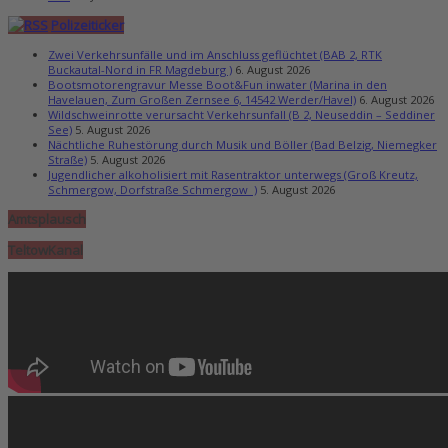
Polizeiticker
Zwei Verkehrsunfälle und im Anschluss geflüchtet (BAB 2, RTK
Buckautal-Nord in FR Magdeburg )
6. August 2026
Bootsmotorengravur Messe Boot&Fun inwater (Marina in den
Havelauen, Zum Großen Zernsee 6, 14542 Werder/Havel)
6. August 2026
Wildschweinrotte verursacht Verkehrsunfall (B 2, Neuseddin – Seddiner
See)
5. August 2026
Nächtliche Ruhestörung durch Musik und Böller (Bad Belzig, Niemegker
Straße)
5. August 2026
Jugendlicher alkoholisiert mit Rasentraktor unterwegs (Groß Kreutz,
Schmergow, Dorfstraße Schmergow )
5. August 2026
Amtsplausch
TeltowKanal