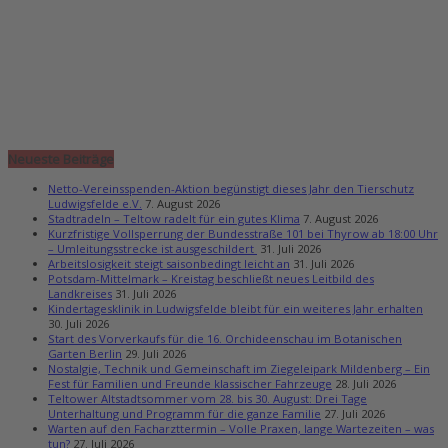
Neueste Beiträge
Netto-Vereinsspenden-Aktion begünstigt dieses Jahr den Tierschutz
Ludwigsfelde e.V.
7. August 2026
Stadtradeln – Teltow radelt für ein gutes Klima
7. August 2026
Kurzfristige Vollsperrung der Bundesstraße 101 bei Thyrow ab 18:00 Uhr
– Umleitungsstrecke ist ausgeschildert
31. Juli 2026
Arbeitslosigkeit steigt saisonbedingt leicht an
31. Juli 2026
Potsdam-Mittelmark – Kreistag beschließt neues Leitbild des
Landkreises
31. Juli 2026
Kindertagesklinik in Ludwigsfelde bleibt für ein weiteres Jahr erhalten
30. Juli 2026
Start des Vorverkaufs für die 16. Orchideenschau im Botanischen
Garten Berlin
29. Juli 2026
Nostalgie, Technik und Gemeinschaft im Ziegeleipark Mildenberg – Ein
Fest für Familien und Freunde klassischer Fahrzeuge
28. Juli 2026
Teltower Altstadtsommer vom 28. bis 30. August: Drei Tage
Unterhaltung und Programm für die ganze Familie
27. Juli 2026
Warten auf den Facharzttermin – Volle Praxen, lange Wartezeiten – was
tun?
27. Juli 2026