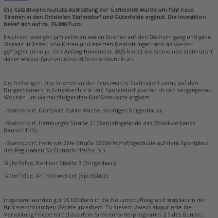
Die Katastrophenschutz-Ausrüstung der Gemeinde wurde um fünf neue
Sirenen in den Ortsteilen Stahnsdorf und Güterfelde ergänzt. Die Investition
belief sich auf ca. 76.000 Euro.
Noch vor wenigen Jahrzehnten waren Sirenen auf den Dächern gang und gäbe.
Gerade in Zeiten von Krisen und latenten Bedrohungen sind sie wieder
gefragter denn je. Seit Anfang November 2025 bietet die Gemeinde Stahnsdorf
daher wieder flächendeckend Sirenentechnik an.
Die bisherigen drei Sirenen an der Feuerwache Stahnsdorf sowie auf den
Bürgerhäusern in Schenkenhorst und Sputendorf wurden in den vergangenen
Wochen um die nachfolgenden fünf Standorte ergänzt.
–Stahnsdorf, Dorfplatz 2 (Alte Wache, künftiges Bürgerhaus),
–Stahnsdorf, Hamburger Straße 21 (Betriebsgelände des Zweckverbands
Bauhof TKS),
–Stahnsdorf, Heinrich-Zille-Straße 32 (Wirtschaftsgebäude auf dem Sportplatz
des Regionalen SV Eintracht 1949 e. V.)
Güterfelde, Berliner Straße 3 (Bürgerhaus)
Güterfelde, Am Kienwerder (Spielplatz).
Insgesamt wurden gut 76.000 Euro in die Neuanschaffung und Installation der
fünf elektronischen Geräte investiert. Zu diesem Zweck akquirierte die
Verwaltung Fördermittel aus dem Sirenenförderprogramm 2.0 des Bundes.