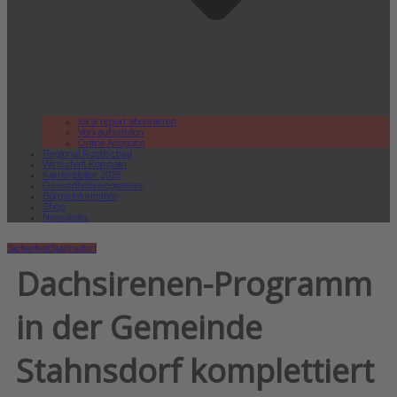
lokal.report abonnieren
Verkaufsstellen
Online Ausgabe
Regional Rundschau
Wirtschaft.Kompakt
Karriereleiter 2026
Gesundheitswegweiser
Bürgerinformation
Shop
Newsletter
Sicherheit
Stahnsdorf
Dachsirenen-Programm
in der Gemeinde
Stahnsdorf komplettiert