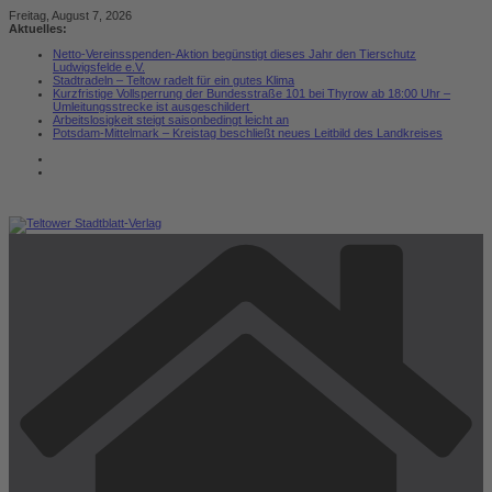
Zum
Freitag, August 7, 2026
Inhalt
Aktuelles:
springen
Netto-Vereinsspenden-Aktion begünstigt dieses Jahr den Tierschutz
Ludwigsfelde e.V.
Stadtradeln – Teltow radelt für ein gutes Klima
Kurzfristige Vollsperrung der Bundesstraße 101 bei Thyrow ab 18:00 Uhr –
Umleitungsstrecke ist ausgeschildert
Arbeitslosigkeit steigt saisonbedingt leicht an
Potsdam-Mittelmark – Kreistag beschließt neues Leitbild des Landkreises