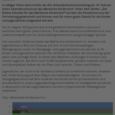
In luftiger Höhe überreichte die AVL Arbeitsbühnenvermietung am 14. Februar
einen Spendenscheck an das Märkische Kinderdorf. Unter dem Motto: „Die
Bühne arbeitet für das Märkische Kinderdorf“ wurden die Einnahmen aus der
Vermietung gesammelt und können nun für einen guten Zweck für die Kinder
und Jugendlichen eingesetzt werden.
Die im August 2023 gemeinsam bunt gestaltete Arbeitsbühne wird auch
weiterhin dem guten Zweck dienen. Frau Wassermann (Geschäftsführerin und
Leiterin) bedankt sich für diese außergewöhnliche und großzügige Spende.
Seit nunmehr 32 Jahren bietet das Märkisches Kinderdorf e.V. Kindern und
Jugendlichen in Not ein Zuhause auf Zeit. In fünf familienanalogen
Wohngruppen sowie im Übergangs- und Jugendwohnen werden bis zu 45
Kinder und Jugendliche betreut. Der dörfliche Charakter der Einrichtung spielt
dabei eine wichtige Rolle. Er bietet den Mädchen und Jungen Freiraum und
Schutz zugleich. Auf dem rund 14.000 Quadratmeter großen Gelände mit Spiel-
und Sportplätzen haben sie viel Platz zum Spielen, Toben und Erleben.
Jugendliche, die nicht in ihr familiäres Umfeld zurückkehren können, erhalten
hier Unterstützung auf dem Weg in die Selbstständigkeit. Sie können im
Übergangswohnen auf dem Gelände des Kinderdorfes probewohnen und
anschließend in unsere Jugendwohngemeinschaften im Stadtgebiet umziehen.
In Absprache mit den Jugendämtern werden entsprechende Hilfsangebote
entwickelt.
Foto: Märkisches Kinderdorf e.V.
teilen
teilen