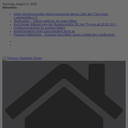
Zum
Samstag, August 8, 2026
Inhalt
Aktuelles:
springen
Netto-Vereinsspenden-Aktion begünstigt dieses Jahr den Tierschutz
Ludwigsfelde e.V.
Stadtradeln – Teltow radelt für ein gutes Klima
Kurzfristige Vollsperrung der Bundesstraße 101 bei Thyrow ab 18:00 Uhr –
Umleitungsstrecke ist ausgeschildert
Arbeitslosigkeit steigt saisonbedingt leicht an
Potsdam-Mittelmark – Kreistag beschließt neues Leitbild des Landkreises