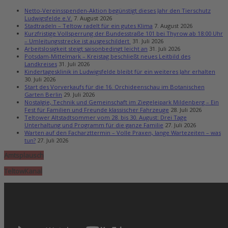
Netto-Vereinsspenden-Aktion begünstigt dieses Jahr den Tierschutz
Ludwigsfelde e.V.
7. August 2026
Stadtradeln – Teltow radelt für ein gutes Klima
7. August 2026
Kurzfristige Vollsperrung der Bundesstraße 101 bei Thyrow ab 18:00 Uhr
– Umleitungsstrecke ist ausgeschildert
31. Juli 2026
Arbeitslosigkeit steigt saisonbedingt leicht an
31. Juli 2026
Potsdam-Mittelmark – Kreistag beschließt neues Leitbild des
Landkreises
31. Juli 2026
Kindertagesklinik in Ludwigsfelde bleibt für ein weiteres Jahr erhalten
30. Juli 2026
Start des Vorverkaufs für die 16. Orchideenschau im Botanischen
Garten Berlin
29. Juli 2026
Nostalgie, Technik und Gemeinschaft im Ziegeleipark Mildenberg – Ein
Fest für Familien und Freunde klassischer Fahrzeuge
28. Juli 2026
Teltower Altstadtsommer vom 28. bis 30. August: Drei Tage
Unterhaltung und Programm für die ganze Familie
27. Juli 2026
Warten auf den Facharzttermin – Volle Praxen, lange Wartezeiten – was
tun?
27. Juli 2026
Amtsplausch
TeltowKanal