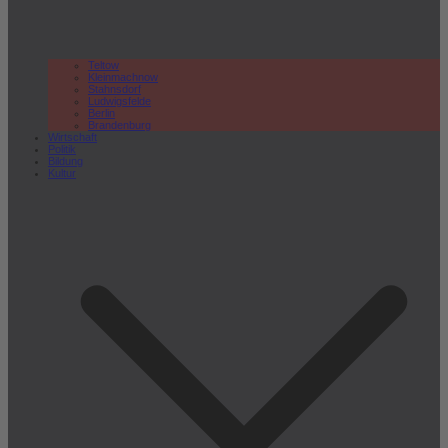
Teltow
Kleinmachnow
Stahnsdorf
Ludwigsfelde
Berlin
Brandenburg
Wirtschaft
Politik
Bildung
Kultur