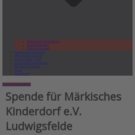
lokal.report abonnieren
Verkaufsstellen
Online Ausgabe
Regional Rundschau
Wirtschaft.Kompakt
Karriereleiter 2026
Gesundheitswegweiser
Bürgerinformation
Shop
Newsletter
Kinder
Ludwigsfelde
Spende für Märkisches
Kinderdorf e.V.
Ludwigsfelde