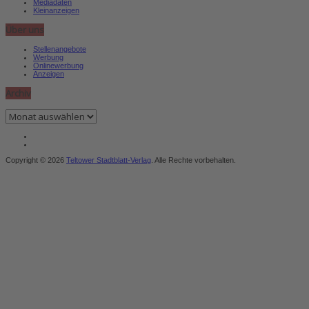
Mediadaten
Kleinanzeigen
Über uns
Stellenangebote
Werbung
Onlinewerbung
Anzeigen
Archiv
Archiv
Copyright © 2026
Teltower Stadtblatt-Verlag
. Alle Rechte vorbehalten.