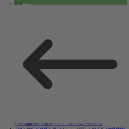
teilen
Jahreshauptversammlung der Feuerwehr Kleinmachnow
Täglich rund 14 Einsätze für die Gelben Engel aus Berlin & Brandenburg