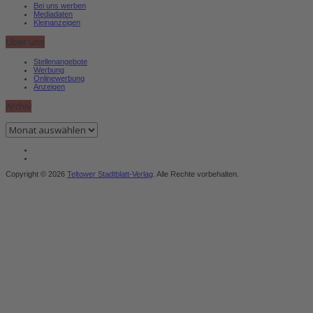
Bei uns werben
Mediadaten
Kleinanzeigen
Über uns
Stellenangebote
Werbung
Onlinewerbung
Anzeigen
Archiv
Archiv
Copyright © 2026
Teltower Stadtblatt-Verlag
. Alle Rechte vorbehalten.