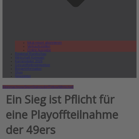
lokal.report abonnieren
Verkaufsstellen
Online Ausgabe
Regional Rundschau
Wirtschaft.Kompakt
Karriereleiter 2026
Gesundheitswegweiser
Bürgerinformation
Shop
Newsletter
Kleinmachnow
Sport
Stahnsdorf
Teltow
Wirtschaft
Ein Sieg ist Pflicht für
eine Playoffteilnahme
der 49ers