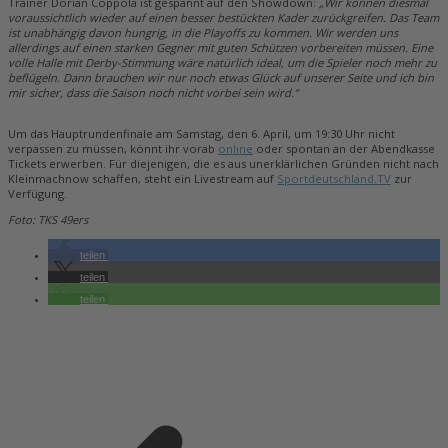
Trainer Dorian Coppola ist gespannt auf den Showdown:
„Wir können diesmal
voraussichtlich wieder auf einen besser bestückten Kader zurückgreifen. Das Team
ist unabhängig davon hungrig, in die Playoffs zu kommen. Wir werden uns
allerdings auf einen starken Gegner mit guten Schützen vorbereiten müssen. Eine
volle Halle mit Derby-Stimmung wäre natürlich ideal, um die Spieler noch mehr zu
beflügeln. Dann brauchen wir nur noch etwas Glück auf unserer Seite und ich bin
mir sicher, dass die Saison noch nicht vorbei sein wird.“
Um das Hauptrundenfinale am Samstag, den 6. April, um 19:30 Uhr nicht
verpassen zu müssen, könnt ihr vorab
online
oder spontan an der Abendkasse
Tickets erwerben. Für diejenigen, die es aus unerklärlichen Gründen nicht nach
Kleinmachnow schaffen, steht ein Livestream auf
Sportdeutschland.TV
zur
Verfügung.
Foto: TKS 49ers
teilen
teilen
teilen