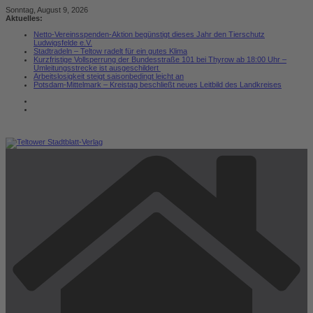
Zum
Sonntag, August 9, 2026
Inhalt
Aktuelles:
springen
Netto-Vereinsspenden-Aktion begünstigt dieses Jahr den Tierschutz
Ludwigsfelde e.V.
Stadtradeln – Teltow radelt für ein gutes Klima
Kurzfristige Vollsperrung der Bundesstraße 101 bei Thyrow ab 18:00 Uhr –
Umleitungsstrecke ist ausgeschildert
Arbeitslosigkeit steigt saisonbedingt leicht an
Potsdam-Mittelmark – Kreistag beschließt neues Leitbild des Landkreises