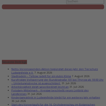
Neueste Beiträge
Netto-Vereinsspenden-Aktion begünstigt dieses Jahr den Tierschutz
Ludwigsfelde e.V.
7. August 2026
Stadtradeln – Teltow radelt für ein gutes Klima
7. August 2026
Kurzfristige Vollsperrung der Bundesstraße 101 bei Thyrow ab 18:00 Uhr
– Umleitungsstrecke ist ausgeschildert
31. Juli 2026
Arbeitslosigkeit steigt saisonbedingt leicht an
31. Juli 2026
Potsdam-Mittelmark – Kreistag beschließt neues Leitbild des
Landkreises
31. Juli 2026
Kindertagesklinik in Ludwigsfelde bleibt für ein weiteres Jahr erhalten
30. Juli 2026
Start des Vorverkaufs für die 16. Orchideenschau im Botanischen