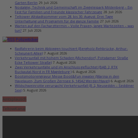
Garten Berlin
29. Juli 2026
Nostalgie, Technik und Gemeinschaft im Ziegeleipark Mildenberg – Ein
Fest für Familien und Freunde klassischer Fahrzeuge
28. Juli 2026
Teltower Altstadtsommer vom 28. bis 30. August: Drei Tage
Unterhaltung und Programm für die ganze Familie
27. Juli 2026
Warten auf den Facharzttermin – Volle Praxen, lange Wartezeiten – was
tun?
27. Juli 2026
Polizeiticker
Radfahrerin beim Abbiegen touchiert (Bergholz-Rehbrücke, Arthur-
Scheunert-Allee)
7. August 2026
Verkehrsunfall mit hohem Schaden (Michendorf, Potsdamer Straße
Ecke Teltower Straße)
7. August 2026
Zwei Verkehrsunfälle und im Anschluss geflüchtet (BAB 2, RTK
Buckautal-Nord in FR Magdeburg )
6. August 2026
Bootsmotorengravur Messe Boot&Fun inwater (Marina in den
Havelauen, Zum Großen Zernsee 6, 14542 Werder/Havel)
6. August 2026
Wildschweinrotte verursacht Verkehrsunfall (B 2, Neuseddin – Seddiner
See)
5. August 2026
Amtsplausch
TeltowKanal