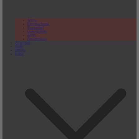
Teltow
Kleinmachnow
Stahnsdorf
Ludwigsfelde
Berlin
Brandenburg
Wirtschaft
Politik
Bildung
Kultur