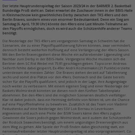
Der letzte Hauptrundenspieltag der Saison 2023/24 in der BARMER 2. Basketball
Bundesliga ProB steht an. Dabei erwartet die Zuschauer:innen in der BBIS-Halle
in Kleinmachnow kein gewöhnliches Derby zwischen den TKS 49ers und den
Berlin Braves, sondern eines von enormer Bedeutsamkeit. Denn ein Sieg am
Samstag (6. April, 19:30 Uhr) könnte den 49ers eine Last Minute-Teilnahme an
den Playoffs ermöglichen, doch es wird auch die Schützenhilfe anderer Teams
benötigt.
Die Niederlage der TKS 49ers am vergangenen Samstag in Schwelm hat die
Szenarien, die zu einer Playoffqualifizierung führen können, zwar vermindert,
dennoch besteht weiterhin Hoffnung auf eine Verlängerung der 49ers-Saison.
Mit den Berlin Braves gastiert diese Woche ein aufstrebender Liganeuling und
Nachbar zum Derby in der BBIS-Halle. Vergangene Woche mussten sich die
Berliner dem SC Rist Wedel mit 75:81 geschlagen geben. Topscorer Andreas
Seiferth fehlte dabei gesperrt, Ex-49er Andrii Kozhemiakin (21 Punkte) erzielte
unterdessen die meisten Zähler. Die Braves stehen derzeit auf Tabellenrang
sechs und somit drei Plätze vor den 49ers. Demnach sind die Gäste bereits
sicher für die Playoffs qualifiziert, sind jedoch in der Lage, ihre Ausgangslage
noch weiter zu verbessern. Mit einem eigenen Sieg und einer Niederlage der
Baskets Wolmirstedt könnten sie diesen noch den fünften Tabellenplatz
abnehmen. Bei den 49ers sind die möglichen Szenarien deutlich vielfältiger.
Klar ist dabei jedoch, dass ein Heimsieg definitiv von Nöten ist, um die Chance
auf eine Playoffteilnahme zu bewahren. Zusätzlich ist das Team von Vladimir
Pastushenko auf eine Niederlage des SSV Lok Bernau in Leverkusen
angewiesen und auch eine Pleite der BSW Sixers käme den 49ers zugute.
Gewinnen die Sixers jedoch gegen Wolmirstedt, wird zudem die Schützenhilfe
der Rostock Seawolves benötigt, um einem ungünstigen Dreiervergleich aus
dem Weg zu gehen. Alle Spiele der ProB finden dabei gleichzeitig statt, ein
nervenaufreibender letzter Hauptrundenspieltag ist also vorprogrammiert. Co-