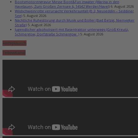
Bootsmotorengravur Messe Boot&Fun inwater (Marina in den
Havelauen, Zum Großen Zernsee 6, 14542 Werder/Havel)
6. August 2026
Wildschweinrotte verursacht Verkehrsunfall (B 2, Neuseddin – Seddiner
See)
5. August 2026
Nächtliche Ruhestörung durch Musik und Böller (Bad Belzig, Niemegker
Straße)
5. August 2026
Jugendlicher alkoholisiert mit Rasentraktor unterwegs (Groß Kreutz,
Schmergow, Dorfstraße Schmergow )
5. August 2026
Amtsplausch
TeltowKanal