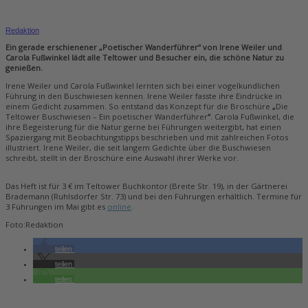
Redaktion
Ein gerade erschienener „Poetischer Wanderführer“ von Irene Weiler und
Carola Fußwinkel lädt alle Teltower und Besucher ein, die schöne Natur zu
genießen.
Irene Weiler und Carola Fußwinkel lernten sich bei einer vogelkundlichen
Führung in den Buschwiesen kennen. Irene Weiler fasste ihre Eindrücke in
einem Gedicht zusammen. So entstand das Konzept für die Broschüre
„
Die
Teltower Buschwiesen – Ein poetischer Wanderführer
“
. Carola Fußwinkel, die
ihre Begeisterung für die Natur gerne bei Führungen weitergibt, hat einen
Spaziergang mit Beobachtungstipps beschrieben und mit zahlreichen Fotos
illustriert. Irene Weiler, die seit langem Gedichte über die Buschwiesen
schreibt, stellt in der Broschüre eine Auswahl ihrer Werke vor.
Das Heft ist für 3 € im Teltower Buchkontor (Breite Str. 19), in der Gärtnerei
Brademann (Ruhlsdorfer Str. 73) und bei den Führungen erhältlich. Termine für
3 Führungen im Mai gibt es
online
.
Foto:Redaktion
teilen
teilen
teilen