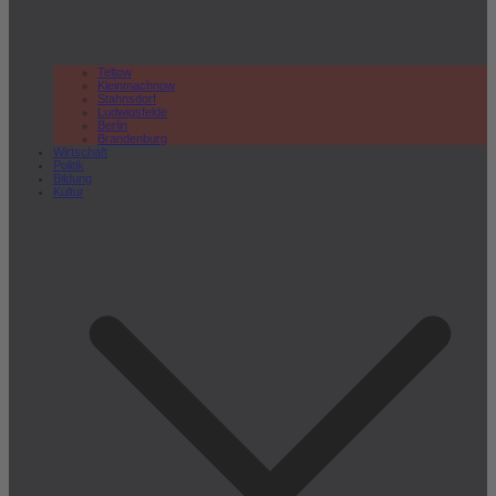
Teltow
Kleinmachnow
Stahnsdorf
Ludwigsfelde
Berlin
Brandenburg
Wirtschaft
Politik
Bildung
Kultur