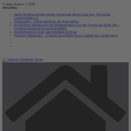
Zum
Freitag, August 7, 2026
Inhalt
Aktuelles:
springen
Netto-Vereinsspenden-Aktion begünstigt dieses Jahr den Tierschutz
Ludwigsfelde e.V.
Stadtradeln – Teltow radelt für ein gutes Klima
Kurzfristige Vollsperrung der Bundesstraße 101 bei Thyrow ab 18:00 Uhr –
Umleitungsstrecke ist ausgeschildert
Arbeitslosigkeit steigt saisonbedingt leicht an
Potsdam-Mittelmark – Kreistag beschließt neues Leitbild des Landkreises