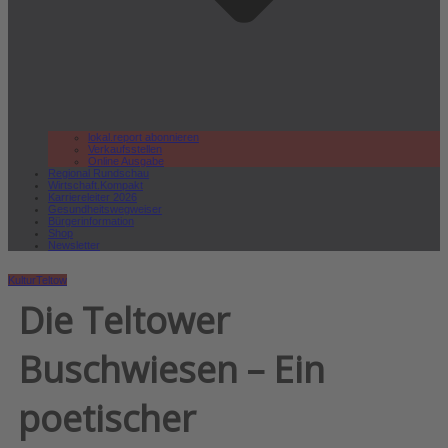
lokal.report abonnieren
Verkaufsstellen
Online Ausgabe
Regional Rundschau
Wirtschaft.Kompakt
Karriereleiter 2026
Gesundheitswegweiser
Bürgerinformation
Shop
Newsletter
Kultur
Teltow
Die Teltower
Buschwiesen – Ein
poetischer