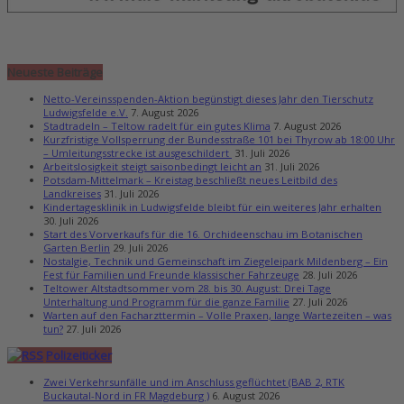
Neueste Beiträge
Netto-Vereinsspenden-Aktion begünstigt dieses Jahr den Tierschutz
Ludwigsfelde e.V.
7. August 2026
Stadtradeln – Teltow radelt für ein gutes Klima
7. August 2026
Kurzfristige Vollsperrung der Bundesstraße 101 bei Thyrow ab 18:00 Uhr
– Umleitungsstrecke ist ausgeschildert
31. Juli 2026
Arbeitslosigkeit steigt saisonbedingt leicht an
31. Juli 2026
Potsdam-Mittelmark – Kreistag beschließt neues Leitbild des
Landkreises
31. Juli 2026
Kindertagesklinik in Ludwigsfelde bleibt für ein weiteres Jahr erhalten
30. Juli 2026
Start des Vorverkaufs für die 16. Orchideenschau im Botanischen
Garten Berlin
29. Juli 2026
Nostalgie, Technik und Gemeinschaft im Ziegeleipark Mildenberg – Ein
Fest für Familien und Freunde klassischer Fahrzeuge
28. Juli 2026
Teltower Altstadtsommer vom 28. bis 30. August: Drei Tage
Unterhaltung und Programm für die ganze Familie
27. Juli 2026
Warten auf den Facharzttermin – Volle Praxen, lange Wartezeiten – was
tun?
27. Juli 2026
Polizeiticker
Zwei Verkehrsunfälle und im Anschluss geflüchtet (BAB 2, RTK
Buckautal-Nord in FR Magdeburg )
6. August 2026