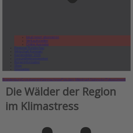
lokal.report abonnieren
Verkaufsstellen
Online Ausgabe
Regional Rundschau
Wirtschaft.Kompakt
Karriereleiter 2026
Gesundheitswegweiser
Bürgerinformation
Shop
Newsletter
Brandenburg
Grossbeeren
Kleinmachnow
Potsdam-Mittelmark
Stahnsdorf
Teltow
Umwelt
Die Wälder der Region
im Klimastress