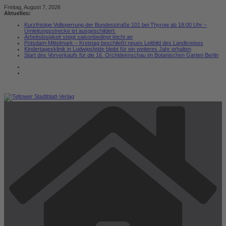
Zum
Freitag, August 7, 2026
Inhalt
Aktuelles:
springen
Kurzfristige Vollsperrung der Bundesstraße 101 bei Thyrow ab 18:00 Uhr –
Umleitungsstrecke ist ausgeschildert
Arbeitslosigkeit steigt saisonbedingt leicht an
Potsdam-Mittelmark – Kreistag beschließt neues Leitbild des Landkreises
Kindertagesklinik in Ludwigsfelde bleibt für ein weiteres Jahr erhalten
Start des Vorverkaufs für die 16. Orchideenschau im Botanischen Garten Berlin