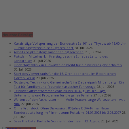
Neueste Beiträge
Kurzfristige Vollsperrung der Bundesstraße 101 bei Thyrow ab 18:00 Uhr
– Umleitungsstrecke ist ausgeschildert
31. Juli 2026
Arbeitslosigkeit steigt saisonbedingt leicht an
31. Juli 2026
Potsdam-Mittelmark – Kreistag beschließt neues Leitbild des
Landkreises
31. Juli 2026
Kindertagesklinik in Ludwigsfelde bleibt für ein weiteres Jahr erhalten
30. Juli 2026
Start des Vorverkaufs für die 16. Orchideenschau im Botanischen
Garten Berlin
29. Juli 2026
Nostalgie, Technik und Gemeinschaft im Ziegeleipark Mildenberg – Ein
Fest für Familien und Freunde klassischer Fahrzeuge
28. Juli 2026
Teltower Altstadtsommer vom 28. bis 30. August: Drei Tage
Unterhaltung und Programm für die ganze Familie
27. Juli 2026
Warten auf den Facharzttermin – Volle Praxen, lange Wartezeiten – was
tun?
27. Juli 2026
Ohne Frühstück. Ohne Diskussion. 80 Jahre DEFA-Filme: Neue
Sonderausstellung im Filmmuseum Potsdam, 24.07.2026 bis 2.05.2027
26.
Juli 2026
Save the Date: Partielle Sonnenfinsternis am 12. August
26. Juli 2026