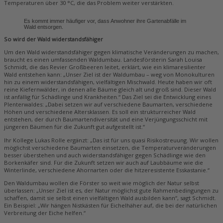
Temperaturen über 30 °C, die das Problem weiter verstärkten.
Es kommt immer häufiger vor, dass Anwohner ihre Gartenabfälle im
Wald entsorgen.
So wird der Wald widerstandsfähiger
Um den Wald widerstandsfähiger gegen klimatische Veränderungen zu machen,
braucht es einen umfassenden Waldumbau. Landesförsterin Sarah Louisa
Schmidt, die das Revier Großbeeren leitet, erklärt, wie ein klimaresilienter
Wald entstehen kann: „Unser Ziel ist der Waldumbau – weg von Monokulturen
hin zu einem widerstandsfähigen, vielfältigen Mischwald. Heute haben wir oft
reine Kiefernwälder, in denen alle Bäume gleich alt und groß sind. Dieser Wald
ist anfällig für Schädlinge und Krankheiten.“ Das Ziel sei die Entwicklung eines
Plenterwaldes: „Dabei setzen wir auf verschiedene Baumarten, verschiedene
Höhen und verschiedene Altersklassen. Es soll ein strukturreicher Wald
entstehen, der durch Baumartendiversität und eine Verjüngungsschicht mit
jüngeren Bäumen für die Zukunft gut aufgestellt ist.“
Ihr Kollege Lukas Rolle ergänzt: „Das ist für uns quasi Risikostreuung. Wir wollen
möglichst verschiedene Baumarten einsetzen, die Temperaturveränderungen
besser überstehen und auch widerstandsfähiger gegen Schädlinge wie den
Borkenkäfer sind. Für die Zukunft setzen wir auch auf Laubbäume wie die
Winterlinde, verschiedene Ahornarten oder die hitzeresistente Esskastanie.“
Den Waldumbau wollen die Förster so weit wie möglich der Natur selbst
überlassen: „Unser Ziel ist es, der Natur möglichst gute Rahmenbedingungen zu
schaffen, damit sie selbst einen vielfältigen Wald ausbilden kann“, sagt Schmidt.
Ein Beispiel: „Wir hängen Nistkästen für Eichelhäher auf, die bei der natürlichen
Verbreitung der Eiche helfen.“