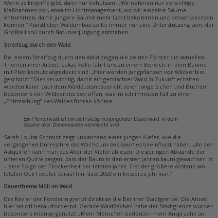
Wenn es Eingriffe gibt, dann nur behutsam: „Wir nehmen nur vorsichtige
Maßnahmen vor, etwa im Lichtmanagement, wo wir einzelne Bäume
entnehmen, damit jüngere Bäume mehr Licht bekommen und besser wachsen
können.“ Künstlicher Waldumbau sollte immer nur eine Unterstützung sein, der
Großteil soll durch Naturverjüngung entstehen.
Streifzug durch den Wald
Bei einem Streifzug durch den Wald zeigen die beiden Förster die aktuellen ­
Themen ihrer Arbeit. Lukas Rolle führt uns zu einem Bereich, in dem Bäume
mit Plastikschutz abgedeckt sind. „Hier werden Jungpflanzen vor Wildverbiss
geschützt.“ Dies sei wichtig, damit ein gemischter Wald in Zukunft erhalten
werden kann. Laut dem Waldzustandsbericht seien junge Eichen und Buchen
besonders von Wildverbiss betroffen, was im schlimmsten Fall zu einer
„Entmischung“ des Waldes führen könnte.
Ein Plenterwald ist ein sich stetig verjüngender Dauerwald, in dem
Bäume aller Dimensionen vermischt sind.
Sarah Louisa Schmidt zeigt uns anhand einer jungen Kiefer, wie die
vergangenen Dürrejahre das Wachstum des Baumes beeinflusst haben. „An den
Astquirlen kann man das Alter der Kiefer ablesen. Die geringen Abstände der
unteren Quirle zeigen, dass der Baum in den ersten Jahren kaum gewachsen ist
– eine Folge der Trockenheit der letzten Jahre. Erst der ­größere Abstand am
letzten Quirl deutet darauf hin, dass 2023 ein besseres Jahr war.“
Dauerthema Müll im Wald
Das Revier der Försterin grenzt direkt an die Berliner Stadtgrenze. Die Arbeit
hier sei oft herausfordernd. Gerade Waldflächen nahe der Stadtgrenze würden
besonders intensiv genutzt. „Mehr Menschen bedeuten mehr Ansprüche an