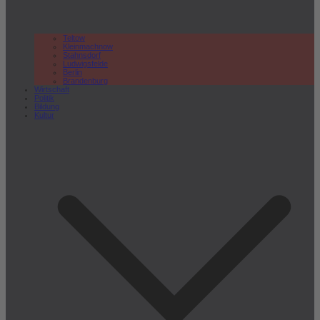
Teltow
Kleinmachnow
Stahnsdorf
Ludwigsfelde
Berlin
Brandenburg
Wirtschaft
Politik
Bildung
Kultur