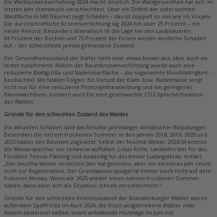
Die Waldzustandserhebung 2024 macht deutlich: Die Waldgesundheit hat sich im
letzten Jahr dramatisch verschlechtert. Über ein Drittel der untersuchten
Waldfläche (6.540 Bäume) zeigt Schäden – das ist doppelt so viel wie im Vorjahr.
Die durchschnittliche Kronenverlichtung lag 2024 bei über 25 Prozent – ein
neuer Rekord. Besonders dramatisch ist die Lage bei den Laubbäumen:
64 Prozent der Buchen und 75 Prozent der Eichen weisen deutliche Schäden
auf – der schlechteste jemals gemessene Zustand.
Der Gesundheitszustand der Kiefer sieht zwar etwas besser aus, aber auch sie
leidet zunehmend. Neben der Baumkronenverlichtung wurde auch eine
reduzierte Blattgröße und Nadeloberfläche – die sogenannte Kleinblättrigkeit –
beobachtet. Mit fatalen Folgen: Ein Verlust der Blatt- bzw. Nadelmasse sorgt
nicht nur für eine reduzierte Photosyntheseleistung und ein geringeres
Baumwachstum, sondern auch für eine geschwächte CO2-Speicherfunktion
des Waldes.
Gründe für den schlechten Zustand des Waldes
Die aktuellen Schäden sind das Resultat jahrelanger klimatischer Belastungen.
Besonders die extrem trockenen Sommer in den Jahren 2018, 2019, 2020 und
2022 haben den Bäumen zugesetzt. Selbst der feuchte Winter 2023/24 konnte
die Wasserspeicher nur teilweise auffüllen. Lukas Rolle, Landesförster für das
Forstamt Teltow-Fläming und zuständig für das Revier Ludwigsfelde, erklärt:
„Der feuchte Winter im letzten Jahr hat geholfen, aber ein einzelnes Jahr reicht
nicht zur Regeneration. Der Grundwasserspiegel ist immer noch nicht auf dem
früheren Niveau. Wenn wir 2025 wieder einen extrem trockenen Sommer
haben, dann kann sich die Situation schnell verschlechtern.“
Gründe für den schlechten Kronenzustand der Brandenburger Wälder waren
außerdem Spätfröste im April 2024, die frisch ausgetriebene Blätter oder
Nadeln absterben ließen, sowie anhaltende Hitzetage im Juni mit