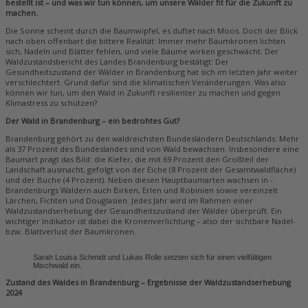
bestellt ist – und was wir tun können, um unsere Wälder fit für die Zukunft zu
machen.
Die Sonne scheint durch die Baumwipfel, es duftet nach Moos. Doch der Blick
nach oben offenbart die bittere Realität: Immer mehr Baumkronen lichten
sich, Nadeln und Blätter fehlen, und viele Bäume wirken geschwächt. Der
Waldzustandsbericht des Landes Brandenburg bestätigt: Der
Gesundheitszustand der Wälder in Brandenburg hat sich im letzten Jahr weiter
verschlechtert. Grund dafür sind die klimatischen Veränderungen. Was also
können wir tun, um den Wald in Zukunft resilienter zu machen und gegen
Klimastress zu schützen?
Der Wald in Brandenburg – ein bedrohtes Gut?
Brandenburg gehört zu den waldreichsten Bundesländern Deutschlands: Mehr
als 37 Prozent des Bundeslandes sind von Wald bewachsen. Insbesondere eine
Baumart prägt das Bild: die Kiefer, die mit 69 Prozent den Großteil der
Landschaft ausmacht, gefolgt von der Eiche (8 Prozent der Gesamtwaldfläche)
und der Buche (4 Prozent). Neben diesen Hauptbaumarten wachsen in ­
Brandenburgs Wäldern auch Birken, Erlen und Robinien sowie vereinzelt
Lärchen, Fichten und Douglasien. Jedes Jahr wird im Rahmen einer
Waldzustandserhebung der Gesundheitszustand der Wälder überprüft. Ein
wichtiger Indikator ist dabei die ­Kronenverlichtung – also der sichtbare Nadel-
bzw. Blattverlust der Baumkronen.
Sarah Louisa Schmidt und ­Lukas Rolle setzten sich für einen ­vielfältigen
Mischwald ein.
Zustand des Waldes in Brandenburg – Ergebnisse der Waldzustandserhebung
2024