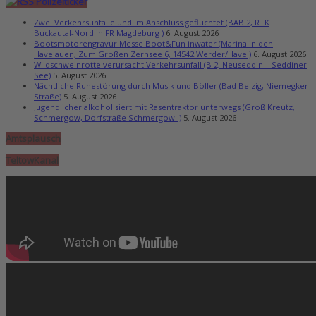
Polizeiticker
Zwei Verkehrsunfälle und im Anschluss geflüchtet (BAB 2, RTK
Buckautal-Nord in FR Magdeburg )
6. August 2026
Bootsmotorengravur Messe Boot&Fun inwater (Marina in den
Havelauen, Zum Großen Zernsee 6, 14542 Werder/Havel)
6. August 2026
Wildschweinrotte verursacht Verkehrsunfall (B 2, Neuseddin – Seddiner
See)
5. August 2026
Nächtliche Ruhestörung durch Musik und Böller (Bad Belzig, Niemegker
Straße)
5. August 2026
Jugendlicher alkoholisiert mit Rasentraktor unterwegs (Groß Kreutz,
Schmergow, Dorfstraße Schmergow )
5. August 2026
Amtsplausch
TeltowKanal