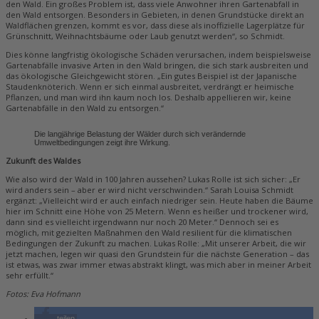
den Wald. Ein großes Problem ist, dass viele Anwohner ihren Gartenabfall in
den Wald entsorgen. Besonders in Gebieten, in denen Grundstücke direkt an
Waldflächen grenzen, kommt es vor, dass diese als inoffizielle Lagerplätze für
Grünschnitt, Weihnachtsbäume oder Laub genutzt werden“, so Schmidt.
Dies könne langfristig ökologische Schäden verursachen, indem beispielsweise
Gartenabfälle invasive Arten in den Wald bringen, die sich stark ausbreiten und
das ökologische Gleichgewicht stören. „Ein gutes Beispiel ist der Japanische
Staudenknöterich. Wenn er sich einmal ausbreitet, verdrängt er heimische
Pflanzen, und man wird ihn kaum noch los. Deshalb ­appellieren wir, keine
Gartenabfälle in den Wald zu entsorgen.“
Die langjährige Belastung der Wälder durch sich verändernde
Umweltbedingungen zeigt ihre Wirkung.
Zukunft des Waldes
Wie also wird der Wald in 100 Jahren aussehen? Lukas Rolle ist sich sicher: „Er
wird anders sein – aber er wird nicht verschwinden.“ Sarah Louisa Schmidt
ergänzt: „Vielleicht wird er auch einfach niedriger sein. Heute haben die Bäume
hier im Schnitt eine Höhe von 25 Metern. Wenn es heißer und trockener wird,
dann sind es vielleicht irgendwann nur noch 20 Meter.“ Dennoch sei es
möglich, mit gezielten Maßnahmen den Wald resilient für die klimatischen
Bedingungen der Zukunft zu machen. Lukas Rolle: „Mit unserer Arbeit, die wir
jetzt machen, legen wir quasi den Grundstein für die nächste Generation – das
ist ­etwas, was zwar immer etwas abstrakt klingt, was mich aber in meiner Arbeit
sehr erfüllt.“
Fotos: Eva Hofmann
teilen