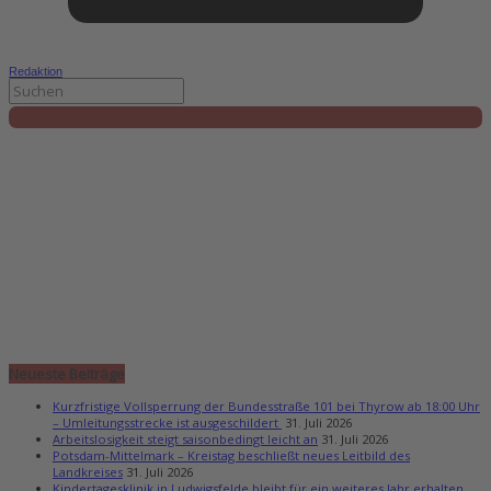
Redaktion
Neueste Beiträge
Kurzfristige Vollsperrung der Bundesstraße 101 bei Thyrow ab 18:00 Uhr
– Umleitungsstrecke ist ausgeschildert
31. Juli 2026
Arbeitslosigkeit steigt saisonbedingt leicht an
31. Juli 2026
Potsdam-Mittelmark – Kreistag beschließt neues Leitbild des
Landkreises
31. Juli 2026
Kindertagesklinik in Ludwigsfelde bleibt für ein weiteres Jahr erhalten