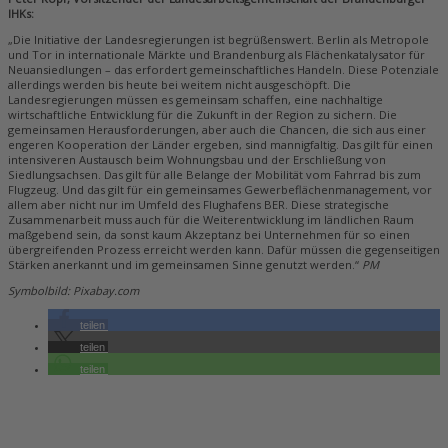
IHKs:
„Die Initiative der Landesregierungen ist begrüßenswert. Berlin als Metropole
und Tor in internationale Märkte und Brandenburg als Flächenkatalysator für
Neuansiedlungen – das erfordert gemeinschaftliches Handeln. Diese Potenziale
allerdings werden bis heute bei weitem nicht ausgeschöpft. Die
Landesregierungen müssen es gemeinsam schaffen, eine nachhaltige
wirtschaftliche Entwicklung für die Zukunft in der Region zu sichern. Die
gemeinsamen Herausforderungen, aber auch die Chancen, die sich aus einer
engeren Kooperation der Länder ergeben, sind mannigfaltig. Das gilt für einen
intensiveren Austausch beim Wohnungsbau und der Erschließung von
Siedlungsachsen. Das gilt für alle Belange der Mobilität vom Fahrrad bis zum
Flugzeug. Und das gilt für ein gemeinsames Gewerbeflächenmanagement, vor
allem aber nicht nur im Umfeld des Flughafens BER. Diese strategische
Zusammenarbeit muss auch für die Weiterentwicklung im ländlichen Raum
maßgebend sein, da sonst kaum Akzeptanz bei Unternehmen für so einen
übergreifenden Prozess erreicht werden kann. Dafür müssen die gegenseitigen
Stärken anerkannt und im gemeinsamen Sinne genutzt werden.“
PM
Symbolbild: Pixabay.com
teilen
teilen
teilen