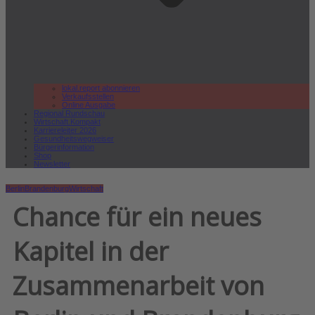
lokal.report abonnieren
Verkaufsstellen
Online Ausgabe
Regional Rundschau
Wirtschaft.Kompakt
Karriereleiter 2026
Gesundheitswegweiser
Bürgerinformation
Shop
Newsletter
Berlin
Brandenburg
Wirtschaft
Chance für ein neues
Kapitel in der
Zusammenarbeit von