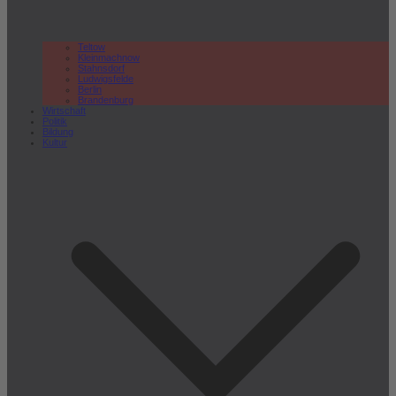
Teltow
Kleinmachnow
Stahnsdorf
Ludwigsfelde
Berlin
Brandenburg
Wirtschaft
Politik
Bildung
Kultur