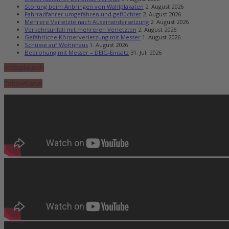
Störung beim Anbringen von Wahlplakaten
2. August 2026
Fahrradfahrer umgefahren und geflüchtet
2. August 2026
Mehrere Verletzte nach Auseinandersetzung
2. August 2026
Verkehrsunfall mit mehreren Verletzten
2. August 2026
Gefährliche Körperverletzung mit Messer
1. August 2026
Schüsse auf Wohnhaus
1. August 2026
Bedrohung mit Messer – DEIG-Einsatz
31. Juli 2026
Amtsplausch
TeltowKanal