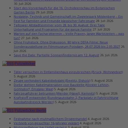
30. Juli 2026
Start des Vorverkaufs für die 16. Orchideenschau im Botanischen
Garten Berlin
29. Juli 2026
Nostalgie, Technik und Gemeinschaft im Ziegeleipark Mildenberg – Ein
Fest für Familien und Freunde klassischer Fahrzeuge
28. Juli 2026
Teltower Altstadtsommer vom 28. bis 30. August: Drei Tage
Unterhaltung und Programm für die ganze Familie
27. Juli 2026
Warten auf den Facharzttermin – Volle Praxen, lange Wartezeiten – was
tun?
27. Juli 2026
Ohne Frühstück. Ohne Diskussion. 80 Jahre DEFA-Filme: Neue
Sonderausstellung im Filmmuseum Potsdam, 24.07.2026 bis 2.05.2027
26.
Juli 2026
Save the Date: Partielle Sonnenfinsternis am 12. August
26. Juli 2026
Polizeiticker
Täter versuchen in Einfamilienhaus einzubrechen (Brück, Wohngebiet)
5. August 2026
Zeuge verhindert Kabeldiebstahl (Beelitz, Elsholz)
5. August 2026
Diebe stehlen Kabelmaterialien von Baustelle (Kloster Lehnin,
Göhlsdorf, Emstaler Weg)
5. August 2026
Fahrzeugführer betrunken (Werder (Havel), Kemnitz)
5. August 2026
Kraftstoff entwendet (Bundesautobahn 2, Parkplatz in Fahrtrichtung
Autobahndreieck Werder)
5. August 2026
Polizeiticker Berlin
Festnahme nach mutmaßlichem Drogenhandel
4. August 2026
Verbleib von gesuchter 16-Jähriger geklärt
4. August 2026
Motorradfahrer bei Unfall verletzt
3. August 2026