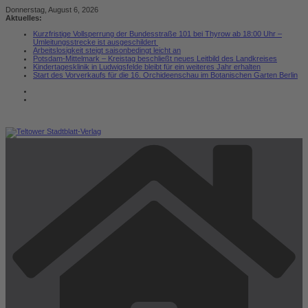
Zum
Donnerstag, August 6, 2026
Inhalt
Aktuelles:
springen
Kurzfristige Vollsperrung der Bundesstraße 101 bei Thyrow ab 18:00 Uhr –
Umleitungsstrecke ist ausgeschildert
Arbeitslosigkeit steigt saisonbedingt leicht an
Potsdam-Mittelmark – Kreistag beschließt neues Leitbild des Landkreises
Kindertagesklinik in Ludwigsfelde bleibt für ein weiteres Jahr erhalten
Start des Vorverkaufs für die 16. Orchideenschau im Botanischen Garten Berlin