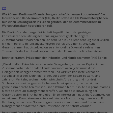
PM
Wie können Berlin und Brandenburg wirtschaftlich enger kooperieren? Die
Industrie- und Handelskammer (IHK) Berlin sowie die IHK Brandenburg haben
nun einen Lenkungskreis ins Leben gerufen, der sie Zusammenarbeit im
Wortschaftssektor koordinieren soll.
Die Berlin-Brandenburger Wirtschaft begrüßt die in der gestrigen
konstituierenden Sitzung des Lenkungskreises geplante engere
Zusammenarbeit zwischen den Ländern Berlin und Brandenburg ausdrücklich.
Mit dem bereits im Juni angekündigten Vorhaben, einen strategischen
Gesamtrahmen Hauptstadtregion zu entwickeln, rücken alle relevanten
Themen für die Hauptstadtregion nun in den Fokus der politischen Arbeit.
Beatrice Kramm, Präsidentin der Industrie- und Handelskammer (IHK) Berlin:
„Die aktuellen Pläne bieten eine gute Gelegenheit, ein neues Kapitel in der
Zusammenarbeit der beiden Länder aufzuschlagen. Jetzt muss diese
Gelegenheit wahrgenommen werden und wirklich konkrete Vorhaben
vereinbart werden. Denn die Felder, auf denen der Bedarf besteht, sind
zahlreich. Verkehr, Wohnen oder Wirtschaftsförderung sind nur drei
Stichworte aus einer ganzen Reihe von Arbeitspaketen, die die Länder
gemeinsam bearbeiten müssen. Einen Rahmen hierfür sollte ein gemeinsames
Metropolenraum-Management schaffen, welches die Entwicklung der
Gesamtregion im Blick hat und über Einzelinteressen hinaus die Gesamtregion
mit eigenen Kompetenzen entwickelt. Andere Metropolregionen wie z. B.
Hamburg haben diese Notwendigkeit bereits erkannt und sind Berlin beim
Management des Metropolenraums schon einen Schritt voraus.“
Peter Kopf, Vorsitzender der Landesarbeitsgemeinschaft der Brandenburger