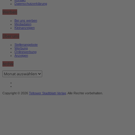
Datenschutzerklärung
Werben
Bei uns werben
Mediadaten
Kleinanzeigen
Über uns
Stellenangebote
Werbung
Onlinewerbung
Anzeigen
Archiv
Archiv
Copyright © 2026
Teltower Stadtblatt-Verlag
. Alle Rechte vorbehalten.