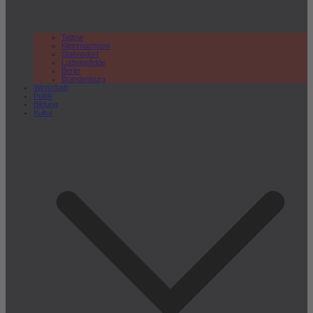
Teltow
Kleinmachnow
Stahnsdorf
Ludwigsfelde
Berlin
Brandenburg
Wirtschaft
Politik
Bildung
Kultur