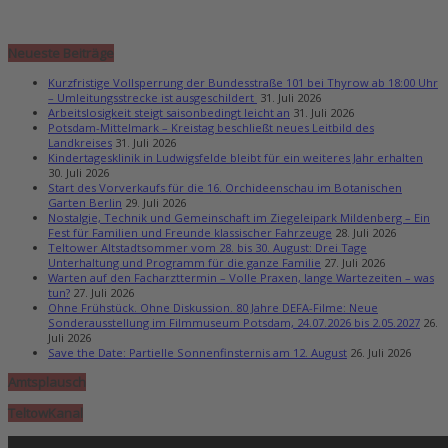
Neueste Beiträge
Kurzfristige Vollsperrung der Bundesstraße 101 bei Thyrow ab 18:00 Uhr
– Umleitungsstrecke ist ausgeschildert
31. Juli 2026
Arbeitslosigkeit steigt saisonbedingt leicht an
31. Juli 2026
Potsdam-Mittelmark – Kreistag beschließt neues Leitbild des
Landkreises
31. Juli 2026
Kindertagesklinik in Ludwigsfelde bleibt für ein weiteres Jahr erhalten
30. Juli 2026
Start des Vorverkaufs für die 16. Orchideenschau im Botanischen
Garten Berlin
29. Juli 2026
Nostalgie, Technik und Gemeinschaft im Ziegeleipark Mildenberg – Ein
Fest für Familien und Freunde klassischer Fahrzeuge
28. Juli 2026
Teltower Altstadtsommer vom 28. bis 30. August: Drei Tage
Unterhaltung und Programm für die ganze Familie
27. Juli 2026
Warten auf den Facharzttermin – Volle Praxen, lange Wartezeiten – was
tun?
27. Juli 2026
Ohne Frühstück. Ohne Diskussion. 80 Jahre DEFA-Filme: Neue
Sonderausstellung im Filmmuseum Potsdam, 24.07.2026 bis 2.05.2027
26.
Juli 2026
Save the Date: Partielle Sonnenfinsternis am 12. August
26. Juli 2026
Amtsplausch
TeltowKanal