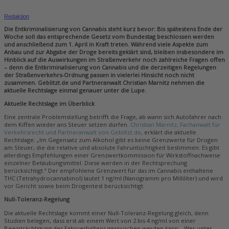
Redaktion
Die Entkriminalisierung von Cannabis steht kurz bevor: Bis spätestens Ende der
Woche soll das entsprechende Gesetz vom Bundestag beschlossen werden
und anschließend zum 1. April in Kraft treten. Während viele Aspekte zum
Anbau und zur Abgabe der Droge bereits geklärt sind, bleiben insbesondere im
Hinblick auf die Auswirkungen im Straßenverkehr noch zahlreiche Fragen offen
– denn die Entkriminalisierung von Cannabis und die derzeitigen Regelungen
der Straßenverkehrs-Ordnung passen in vielerlei Hinsicht noch nicht
zusammen. Geblitzt.de und Partneranwalt Christian Marnitz nehmen die
aktuelle Rechtslage einmal genauer unter die Lupe.
Aktuelle Rechtslage im Überblick
Eine zentrale Problemstellung betrifft die Frage, ab wann sich Autofahrer nach
dem Kiffen wieder ans Steuer setzen dürfen.
Christian Marnitz, Fachanwalt für
Verkehrsrecht und Partneranwalt von Geblitzt.de
, erklärt die aktuelle
Rechtslage: „Im Gegensatz zum Alkohol gibt es keine Grenzwerte für Drogen
am Steuer, die die relative und absolute Fahruntüchtigkeit bestimmen. Es gibt
allerdings Empfehlungen einer Grenzwertkommission für Wirkstoffnachweise
einzelner Betäubungsmittel. Diese werden in der Rechtsprechung
berücksichtigt.“ Der empfohlene Grenzwert für das im Cannabis enthaltene
THC (Tetrahydrocannabinol) lautet 1 ng/ml (Nanogramm pro Milliliter) und wird
vor Gericht sowie beim Drogentest berücksichtigt.
Null-Toleranz-Regelung
Die aktuelle Rechtslage kommt einer Null-Toleranz-Regelung gleich, denn
Studien belegen, dass erst ab einem Wert von 2 bis 4 ng/ml von einer
Beeinträchtigung des Fahrverhaltens gesprochen werden kann. „Wer unter