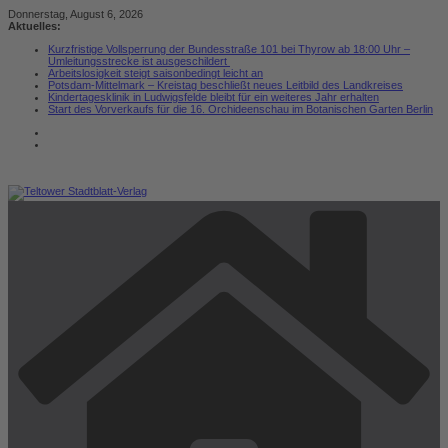
Zum
Donnerstag, August 6, 2026
Inhalt
Aktuelles:
springen
Kurzfristige Vollsperrung der Bundesstraße 101 bei Thyrow ab 18:00 Uhr –
Umleitungsstrecke ist ausgeschildert
Arbeitslosigkeit steigt saisonbedingt leicht an
Potsdam-Mittelmark – Kreistag beschließt neues Leitbild des Landkreises
Kindertagesklinik in Ludwigsfelde bleibt für ein weiteres Jahr erhalten
Start des Vorverkaufs für die 16. Orchideenschau im Botanischen Garten Berlin