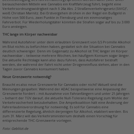
berauschenden Mitteln wie Cannabis ein Kraftfahrzeug führt, begeht eine
Verkehrsordnungswidrigkeit nach § 24a Abs. 2 Straßenverkehrsgesetz (StVG)“,
weiß Christian Marnitz. Bei Erstvergehen drohen in der Regel ein Bußgeld in
Höhe von 500 Euro, zwei Punkte in Flensburg und ein einmonatiges
Fahrverbot. Für Wiederholungstäter könnten die Strafen sogar auf bis zu 3.000
Euro ansteigen.
THC lange im Körper nachweisbar
Während Autofahrer unter dem erlaubten Grenzwert von 0,5 Promille Alkohol
im Blut nichts zu befürchten haben, gestaltet sich die Situation bei Cannabis
deutlich schwieriger. Denn im Gegensatz zu Alkohol ist THC länger im Körper
nachweisbar – teilweise mehrere Wochen, bei häufigem Konsum sogar länger.
Die aktuelle Rechtslage kann also dazu führen, dass Autofahrer bestraft
werden, die während der Fahrt nicht unter Drogeneinfluss stehen, aber in den
Tagen zuvor Cannabis konsumiert haben.
Neue Grenzwerte notwendig?
Braucht es also neue Grenzwerte für Cannabis oder nicht? Aktuell sind die
Meinungen gespalten: Während der ADAC beispielsweise eine Anpassung der
Grenzwerte fordert – mit Ausnahme von Fahranfängern und unter 21-Jährigen
– beharrt der TÜV darauf, die aktuelle Null-Toleranz-Regelung zum Wohle der
Verkehrssicherheit beizubehalten. Die Ampelkoalition hält eine Änderung der
Fahrerlaubnisverordnung für notwendig. Es soll für Cannabis eine
differenzierte Regelung, ähnlich derjenigen für Alkohol, etabliert werden. Bis
zum 31. März will das Verkehrsministerium deshalb einen Vorschlag für
entsprechende THC-Grenzwerte vorlegen.
Foto: Geblitzt.de