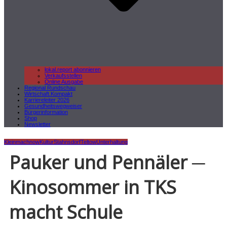
lokal.report abonnieren
Verkaufsstellen
Online Ausgabe
Regional Rundschau
Wirtschaft.Kompakt
Karriereleiter 2026
Gesundheitswegweiser
Bürgerinformation
Shop
Newsletter
Kleinmachnow
Kultur
Stahnsdorf
Teltow
Unterhaltung
Pauker und Pennäler ─
Kinosommer in TKS
macht Schule