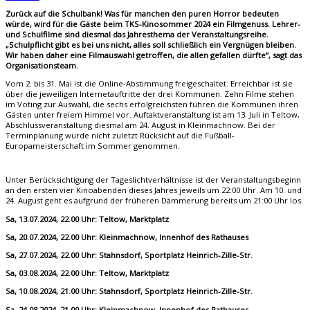
Zurück auf die Schulbank! Was für manchen den puren Horror bedeuten
würde, wird für die Gäste beim TKS-Kinosommer 2024 ein Filmgenuss. Lehrer-
und Schulfilme sind diesmal das Jahresthema der Veranstaltungsreihe.
„Schulpflicht gibt es bei uns nicht, alles soll schließlich ein Vergnügen bleiben.
Wir haben daher eine Filmauswahl getroffen, die allen gefallen dürfte“, sagt das
Organisationsteam.
Vom 2. bis 31. Mai ist die Online-Abstimmung freigeschaltet. Erreichbar ist sie
über die jeweiligen Internetauftritte der drei Kommunen. Zehn Filme stehen
im Voting zur Auswahl, die sechs erfolgreichsten führen die Kommunen ihren
Gästen unter freiem Himmel vor. Auftaktveranstaltung ist am 13. Juli in Teltow,
Abschlussveranstaltung diesmal am 24. August in Kleinmachnow. Bei der
Terminplanung wurde nicht zuletzt Rücksicht auf die Fußball-
Europameisterschaft im Sommer genommen.
Unter Berücksichtigung der Tageslichtverhältnisse ist der Veranstaltungsbeginn
an den ersten vier Kinoabenden dieses Jahres jeweils um 22:00 Uhr. Am 10. und
24. August geht es aufgrund der früheren Dämmerung bereits um 21:00 Uhr los.
Sa, 13.07.2024, 22.00 Uhr: Teltow, Marktplatz
Sa, 20.07.2024, 22.00 Uhr: Kleinmachnow, Innenhof des Rathauses
Sa, 27.07.2024, 22.00 Uhr: Stahnsdorf, Sportplatz Heinrich-Zille-Str.
Sa, 03.08.2024, 22.00 Uhr: Teltow, Marktplatz
Sa, 10.08.2024, 21.00 Uhr: Stahnsdorf, Sportplatz Heinrich-Zille-Str.
Sa, 24.08.2024, 21.00 Uhr: Kleinmachnow, Innenhof des Rathauses