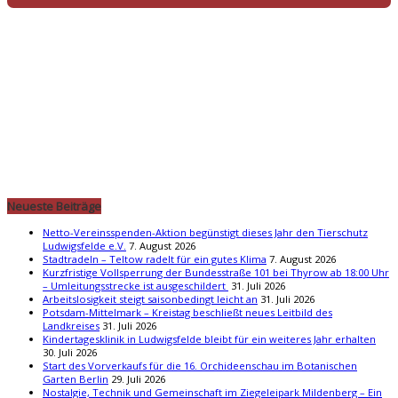
Neueste Beiträge
Netto-Vereinsspenden-Aktion begünstigt dieses Jahr den Tierschutz
Ludwigsfelde e.V.
7. August 2026
Stadtradeln – Teltow radelt für ein gutes Klima
7. August 2026
Kurzfristige Vollsperrung der Bundesstraße 101 bei Thyrow ab 18:00 Uhr
– Umleitungsstrecke ist ausgeschildert
31. Juli 2026
Arbeitslosigkeit steigt saisonbedingt leicht an
31. Juli 2026
Potsdam-Mittelmark – Kreistag beschließt neues Leitbild des
Landkreises
31. Juli 2026
Kindertagesklinik in Ludwigsfelde bleibt für ein weiteres Jahr erhalten
30. Juli 2026
Start des Vorverkaufs für die 16. Orchideenschau im Botanischen
Garten Berlin
29. Juli 2026
Nostalgie, Technik und Gemeinschaft im Ziegeleipark Mildenberg – Ein