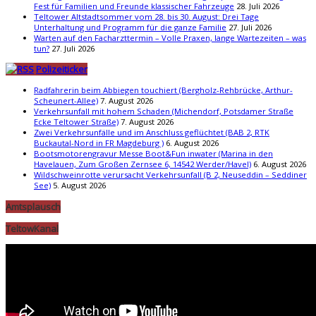
Fest für Familien und Freunde klassischer Fahrzeuge
28. Juli 2026
Teltower Altstadtsommer vom 28. bis 30. August: Drei Tage
Unterhaltung und Programm für die ganze Familie
27. Juli 2026
Warten auf den Facharzttermin – Volle Praxen, lange Wartezeiten – was
tun?
27. Juli 2026
Polizeiticker
Radfahrerin beim Abbiegen touchiert (Bergholz-Rehbrücke, Arthur-
Scheunert-Allee)
7. August 2026
Verkehrsunfall mit hohem Schaden (Michendorf, Potsdamer Straße
Ecke Teltower Straße)
7. August 2026
Zwei Verkehrsunfälle und im Anschluss geflüchtet (BAB 2, RTK
Buckautal-Nord in FR Magdeburg )
6. August 2026
Bootsmotorengravur Messe Boot&Fun inwater (Marina in den
Havelauen, Zum Großen Zernsee 6, 14542 Werder/Havel)
6. August 2026
Wildschweinrotte verursacht Verkehrsunfall (B 2, Neuseddin – Seddiner
See)
5. August 2026
Amtsplausch
TeltowKanal