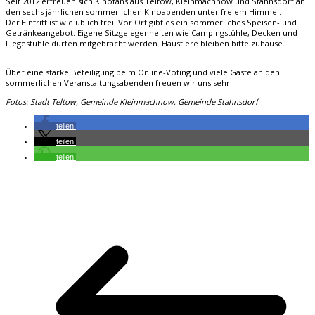
Seit 2012 erfreuen sich Kinofans aus Teltow, Kleinmachnow und Stahnsdorf an
den sechs jährlichen sommerlichen Kinoabenden unter freiem Himmel.
Der Eintritt ist wie üblich frei. Vor Ort gibt es ein sommerliches Speisen- und
Getränkeangebot. Eigene Sitzgelegenheiten wie Campingstühle, Decken und
Liegestühle dürfen mitgebracht werden. Haustiere bleiben bitte zuhause.
Über eine starke Beteiligung beim Online-Voting und viele Gäste an den
sommerlichen Veranstaltungsabenden freuen wir uns sehr.
Fotos: Stadt Teltow, Gemeinde Kleinmachnow, Gemeinde Stahnsdorf
teilen
teilen
teilen