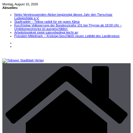
Zum
Montag, August 10, 2026
Inhalt
Aktuelles:
springen
Netto-Vereinsspenden-Aktion begünstigt dieses Jahr den Tierschutz
Ludwigsfelde e.V.
Stadtradeln – Teltow radelt für ein gutes Klima
Kurzfristige Vollsperrung der Bundesstraße 101 bei Thyrow ab 18:00 Uhr –
Umleitungsstrecke ist ausgeschildert
Arbeitslosigkeit steigt saisonbedingt leicht an
Potsdam-Mittelmark – Kreistag beschließt neues Leitbild des Landkreises