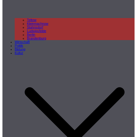
Teltow
Kleinmachnow
Stahnsdorf
Ludwigsfelde
Berlin
Brandenburg
Wirtschaft
Politik
Bildung
Kultur