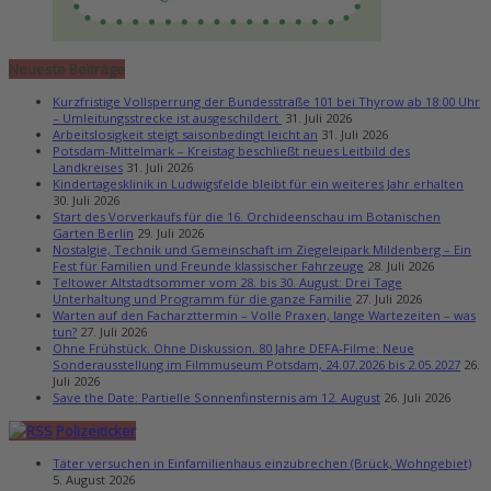
Neueste Beiträge
Kurzfristige Vollsperrung der Bundesstraße 101 bei Thyrow ab 18:00 Uhr
– Umleitungsstrecke ist ausgeschildert
31. Juli 2026
Arbeitslosigkeit steigt saisonbedingt leicht an
31. Juli 2026
Potsdam-Mittelmark – Kreistag beschließt neues Leitbild des
Landkreises
31. Juli 2026
Kindertagesklinik in Ludwigsfelde bleibt für ein weiteres Jahr erhalten
30. Juli 2026
Start des Vorverkaufs für die 16. Orchideenschau im Botanischen
Garten Berlin
29. Juli 2026
Nostalgie, Technik und Gemeinschaft im Ziegeleipark Mildenberg – Ein
Fest für Familien und Freunde klassischer Fahrzeuge
28. Juli 2026
Teltower Altstadtsommer vom 28. bis 30. August: Drei Tage
Unterhaltung und Programm für die ganze Familie
27. Juli 2026
Warten auf den Facharzttermin – Volle Praxen, lange Wartezeiten – was
tun?
27. Juli 2026
Ohne Frühstück. Ohne Diskussion. 80 Jahre DEFA-Filme: Neue
Sonderausstellung im Filmmuseum Potsdam, 24.07.2026 bis 2.05.2027
26.
Juli 2026
Save the Date: Partielle Sonnenfinsternis am 12. August
26. Juli 2026
Polizeiticker
Täter versuchen in Einfamilienhaus einzubrechen (Brück, Wohngebiet)
5. August 2026