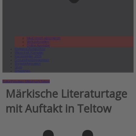
lokal.report abonnieren
Verkaufsstellen
Online Ausgabe
Regional Rundschau
Wirtschaft.Kompakt
Karriereleiter 2026
Gesundheitswegweiser
Bürgerinformation
Shop
Newsletter
Kultur
Potsdam-Mittelmark
Teltow
Märkische Literaturtage
mit Auftakt in Teltow