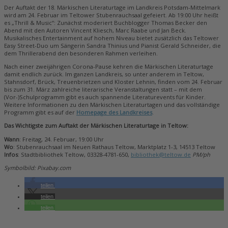
Der Auftakt der 18. Märkischen Literaturtage im Landkreis Potsdam-Mittelmark
wird am 24. Februar im Teltower Stubenrauchsaal gefeiert. Ab 19:00 Uhr heißt
es „Thrill & Music“: Zunächst moderiert Buchblogger Thomas Becker den
Abend mit den Autoren Vincent Kliesch, Marc Raabe und Jan Beck.
Musikalisches Entertainment auf hohem Niveau bietet zusätzlich das Teltower
Easy Street-Duo um Sängerin Sandra Thinius und Pianist Gerald Schneider, die
dem Thrillerabend den besonderen Rahmen verleihen.
Nach einer zweijährigen Corona-Pause kehren die Märkischen Literaturtage
damit endlich zurück. Im ganzen Landkreis, so unter anderem in Teltow,
Stahnsdorf, Brück, Treuenbrietzen und Kloster Lehnin, finden vom 24. Februar
bis zum 31. März zahlreiche literarische Veranstaltungen statt – mit dem
(Vor-)Schulprogramm gibt es auch spannende Literaturevents für Kinder.
Weitere Informationen zu den Märkischen Literaturtagen und das vollständige
Programm gibt es auf der
Homepage des Landkreises
.
Das Wichtigste zum Auftakt der Märkischen Literaturtage in Teltow:
Wann
: Freitag, 24. Februar, 19:00 Uhr
Wo
: Stubenrauchsaal im Neuen Rathaus Teltow, Marktplatz 1-3, 14513 Teltow
Infos
: Stadtbibliothek Teltow, 03328-4781-650,
bibliothek@teltow.de
PM/ph
Symbolbild: Pixabay.com
teilen
teilen
teilen