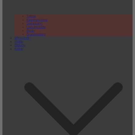
Teltow
Kleinmachnow
Stahnsdorf
Ludwigsfelde
Berlin
Brandenburg
Wirtschaft
Politik
Bildung
Kultur