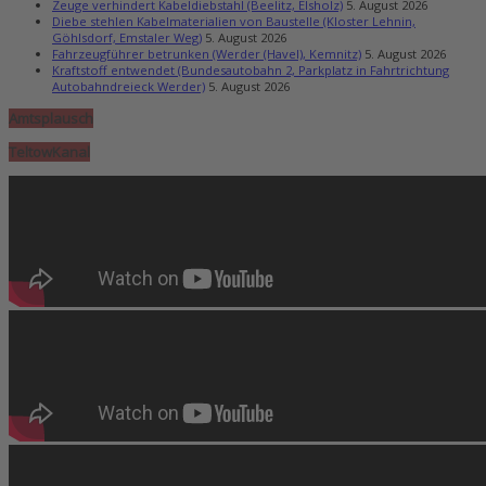
Zeuge verhindert Kabeldiebstahl (Beelitz, Elsholz)
5. August 2026
Diebe stehlen Kabelmaterialien von Baustelle (Kloster Lehnin,
Göhlsdorf, Emstaler Weg)
5. August 2026
Fahrzeugführer betrunken (Werder (Havel), Kemnitz)
5. August 2026
Kraftstoff entwendet (Bundesautobahn 2, Parkplatz in Fahrtrichtung
Autobahndreieck Werder)
5. August 2026
Amtsplausch
TeltowKanal