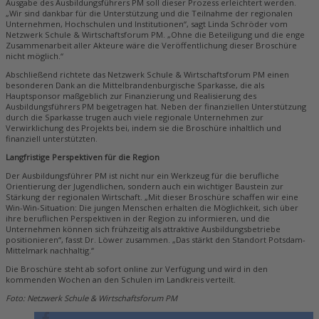
Ausgabe des Ausbildungsführers PM soll dieser Prozess erleichtert werden.
„Wir sind dankbar für die Unterstützung und die Teilnahme der regionalen
Unternehmen, Hochschulen und Institutionen“, sagt Linda Schröder vom
Netzwerk Schule & Wirtschaftsforum PM. „Ohne die Beteiligung und die enge
Zusammenarbeit aller Akteure wäre die Veröffentlichung dieser Broschüre
nicht möglich.“
Abschließend richtete das Netzwerk Schule & Wirtschaftsforum PM einen
besonderen Dank an die Mittelbrandenburgische Sparkasse, die als
Hauptsponsor maßgeblich zur Finanzierung und Realisierung des
Ausbildungsführers PM beigetragen hat. Neben der finanziellen Unterstützung
durch die Sparkasse trugen auch viele regionale Unternehmen zur
Verwirklichung des Projekts bei, indem sie die Broschüre inhaltlich und
finanziell unterstützten.
Langfristige Perspektiven für die Region
Der Ausbildungsführer PM ist nicht nur ein Werkzeug für die berufliche
Orientierung der Jugendlichen, sondern auch ein wichtiger Baustein zur
Stärkung der regionalen Wirtschaft. „Mit dieser Broschüre schaffen wir eine
Win-Win-Situation: Die jungen Menschen erhalten die Möglichkeit, sich über
ihre beruflichen Perspektiven in der Region zu informieren, und die
Unternehmen können sich frühzeitig als attraktive Ausbildungsbetriebe
positionieren“, fasst Dr. Löwer zusammen. „Das stärkt den Standort Potsdam-
Mittelmark nachhaltig.“
Die Broschüre steht ab sofort online zur Verfügung und wird in den
kommenden Wochen an den Schulen im Landkreis verteilt.
Foto: Netzwerk Schule & Wirtschaftsforum PM