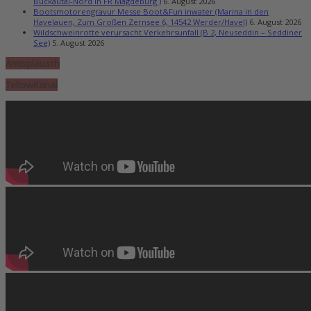
Buckautal-Nord in FR Magdeburg )
6. August 2026
Bootsmotorengravur Messe Boot&Fun inwater (Marina in den
Havelauen, Zum Großen Zernsee 6, 14542 Werder/Havel)
6. August 2026
Wildschweinrotte verursacht Verkehrsunfall (B 2, Neuseddin – Seddiner
See)
5. August 2026
Amtsplausch
TeltowKanal