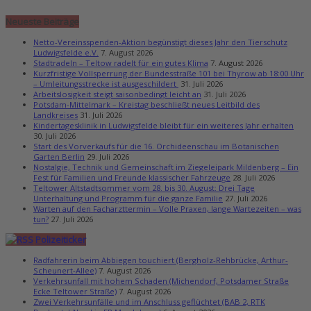
Neueste Beiträge
Netto-Vereinsspenden-Aktion begünstigt dieses Jahr den Tierschutz
Ludwigsfelde e.V.
7. August 2026
Stadtradeln – Teltow radelt für ein gutes Klima
7. August 2026
Kurzfristige Vollsperrung der Bundesstraße 101 bei Thyrow ab 18:00 Uhr
– Umleitungsstrecke ist ausgeschildert
31. Juli 2026
Arbeitslosigkeit steigt saisonbedingt leicht an
31. Juli 2026
Potsdam-Mittelmark – Kreistag beschließt neues Leitbild des
Landkreises
31. Juli 2026
Kindertagesklinik in Ludwigsfelde bleibt für ein weiteres Jahr erhalten
30. Juli 2026
Start des Vorverkaufs für die 16. Orchideenschau im Botanischen
Garten Berlin
29. Juli 2026
Nostalgie, Technik und Gemeinschaft im Ziegeleipark Mildenberg – Ein
Fest für Familien und Freunde klassischer Fahrzeuge
28. Juli 2026
Teltower Altstadtsommer vom 28. bis 30. August: Drei Tage
Unterhaltung und Programm für die ganze Familie
27. Juli 2026
Warten auf den Facharzttermin – Volle Praxen, lange Wartezeiten – was
tun?
27. Juli 2026
Polizeiticker
Radfahrerin beim Abbiegen touchiert (Bergholz-Rehbrücke, Arthur-
Scheunert-Allee)
7. August 2026
Verkehrsunfall mit hohem Schaden (Michendorf, Potsdamer Straße
Ecke Teltower Straße)
7. August 2026
Zwei Verkehrsunfälle und im Anschluss geflüchtet (BAB 2, RTK