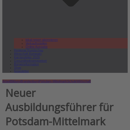
lokal.report abonnieren
Verkaufsstellen
Online Ausgabe
Regional Rundschau
Wirtschaft.Kompakt
Karriereleiter 2026
Gesundheitswegweiser
Bürgerinformation
Shop
Newsletter
Arbeit
Bildung
Brandenburg
Potsdam-Mittelmark
Schule
Wirtschaft
Neuer
Ausbildungsführer für
Potsdam-Mittelmark