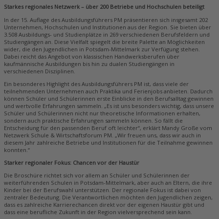
Starkes regionales Netzwerk – über 200 Betriebe und Hochschulen beteiligt
In der 15. Auflage des Ausbildungsführers PM präsentieren sich insgesamt 202
Unternehmen, Hochschulen und Institutionen aus der Region. Sie bieten über
3.508 Ausbildungs- und Studienplätze in 269 verschiedenen Berufsfeldern und
Studiengängen an. Diese Vielfalt spiegelt die breite Palette an Möglichkeiten
wider, die den Jugendlichen in Potsdam-Mittelmark zur Verfügung stehen.
Dabei reicht das Angebot von klassischen Handwerksberufen über
kaufmännische Ausbildungen bis hin zu dualen Studiengängen in
verschiedenen Disziplinen.
Ein besonderes Highlight des Ausbildungsführers PM ist, dass viele der
teilnehmenden Unternehmen auch Praktika und Ferienjobs anbieten. Dadurch
können Schüler und Schülerinnen erste Einblicke in den Berufsalltag gewinnen
und wertvolle Erfahrungen sammeln. „Es ist uns besonders wichtig, dass unsere
Schüler und Schülerinnen nicht nur theoretische Informationen erhalten,
sondern auch praktische Erfahrungen sammeln können. So fällt die
Entscheidung für den passenden Beruf oft leichter“, erklärt Mandy Große vom
Netzwerk Schule & Wirtschaftsforum PM. „Wir freuen uns, dass wir auch in
diesem Jahr zahlreiche Betriebe und Institutionen für die Teilnahme gewinnen
konnten.“
Starker regionaler Fokus: Chancen vor der Haustür
Die Broschüre richtet sich vor allem an Schüler und Schülerinnen der
weiterführenden Schulen in Potsdam-Mittelmark, aber auch an Eltern, die ihre
Kinder bei der Berufswahl unterstützen. Der regionale Fokus ist dabei von
zentraler Bedeutung. Die Verantwortlichen möchten den Jugendlichen zeigen,
dass es zahlreiche Karrierechancen direkt vor der eigenen Haustür gibt und
dass eine berufliche Zukunft in der Region vielversprechend sein kann.