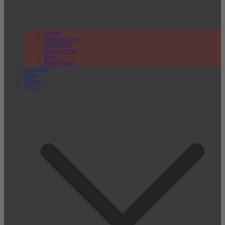
Teltow
Kleinmachnow
Stahnsdorf
Ludwigsfelde
Berlin
Brandenburg
Wirtschaft
Politik
Bildung
Kultur