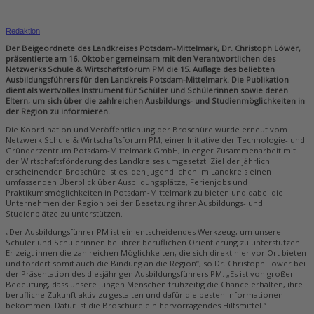
Redaktion
Der Beigeordnete des Landkreises Potsdam-Mittelmark, Dr. Christoph Löwer,
präsentierte am 16. Oktober gemeinsam mit den Verantwortlichen des
Netzwerks Schule & Wirtschaftsforum PM die 15. Auflage des beliebten
Ausbildungsführers für den Landkreis Potsdam-Mittelmark. Die Publikation
dient als wertvolles Instrument für Schüler und Schülerinnen sowie deren
Eltern, um sich über die zahlreichen Ausbildungs- und Studienmöglichkeiten in
der Region zu informieren.
Die Koordination und Veröffentlichung der Broschüre wurde erneut vom
Netzwerk Schule & Wirtschaftsforum PM, einer Initiative der Technologie- und
Gründerzentrum Potsdam-Mittelmark GmbH, in enger Zusammenarbeit mit
der Wirtschaftsförderung des Landkreises umgesetzt. Ziel der jährlich
erscheinenden Broschüre ist es, den Jugendlichen im Landkreis einen
umfassenden Überblick über Ausbildungsplätze, Ferienjobs und
Praktikumsmöglichkeiten in Potsdam-Mittelmark zu bieten und dabei die
Unternehmen der Region bei der Besetzung ihrer Ausbildungs- und
Studienplätze zu unterstützen.
„Der Ausbildungsführer PM ist ein entscheidendes Werkzeug, um unsere
Schüler und Schülerinnen bei ihrer beruflichen Orientierung zu unterstützen.
Er zeigt ihnen die zahlreichen Möglichkeiten, die sich direkt hier vor Ort bieten
und fördert somit auch die Bindung an die Region“, so Dr. Christoph Löwer bei
der Präsentation des diesjährigen Ausbildungsführers PM. „Es ist von großer
Bedeutung, dass unsere jungen Menschen frühzeitig die Chance erhalten, ihre
berufliche Zukunft aktiv zu gestalten und dafür die besten Informationen
bekommen. Dafür ist die Broschüre ein hervorragendes Hilfsmittel.“