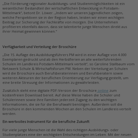
„Die Förderung regionaler Ausbildungs- und Studienmöglichkeiten ist ein
wesentlicher Bestandteil der wirtschaftlichen Entwicklung in Potsdam-
Mittelmark“, betont Dr. Löwer. „Indem wir unseren Jugendlichen zeigen,
welche Perspektiven sie in der Region haben, leisten wir einen wichtigen
Beitrag zur Sicherung der Fachkräfte von morgen. Die Unternehmen
profitieren ebenfalls davon, dass sie talentierte junge Menschen direkt aus
ihrer Heimat gewinnen können.“
Verfügbarkeit und Verteilung der Broschüre
„Die 15. Auflage des Ausbildungsführers PM wird in einer Auflage von 4.000
Exemplaren gedruckt und ab den Herbstferien an alle weiterführenden
Schulen im Landkreis Potsdam-Mittelmark verteilt“, so Caroline Stallbaum vom
Netzwerk Schule & Wirtschaftsforum PM. Neben der Verteilung an Schulen
wird die Broschüre auch Berufsberaterinnen und Berufsberatern sowie
weiteren Akteuren der beruflichen Orientierung zur Verfügung gestellt, um
eine breite Streuung der Informationen zu gewährleisten.
Zusätzlich steht eine digitale PDF-Version der Broschüre
online
zum
kostenfreien Download bereit. Auf diese Weise haben die Schüler und
Schülerinnen sowie ihre Familien jederzeit Zugang zu den wichtigen
Informationen, die sie für die Berufswahl benötigen. Außerdem soll die
Broschüre in den kommenden Wochen an den Schulen im Landkreis verteilt
werden.
Ein wertvolles Instrument für die berufliche Zukunft
Für viele junge Menschen ist die Wahl des richtigen Ausbildungs- oder
Studienplatzes eine der wichtigsten Entscheidungen im Leben. Mit der neuen