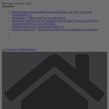
Zum
Samstag, August 8, 2026
Inhalt
Aktuelles:
springen
Netto-Vereinsspenden-Aktion begünstigt dieses Jahr den Tierschutz
Ludwigsfelde e.V.
Stadtradeln – Teltow radelt für ein gutes Klima
Kurzfristige Vollsperrung der Bundesstraße 101 bei Thyrow ab 18:00 Uhr –
Umleitungsstrecke ist ausgeschildert
Arbeitslosigkeit steigt saisonbedingt leicht an
Potsdam-Mittelmark – Kreistag beschließt neues Leitbild des Landkreises