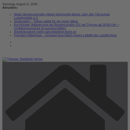
Zum
Samstag, August 8, 2026
Inhalt
Aktuelles:
springen
Netto-Vereinsspenden-Aktion begünstigt dieses Jahr den Tierschutz
Ludwigsfelde e.V.
Stadtradeln – Teltow radelt für ein gutes Klima
Kurzfristige Vollsperrung der Bundesstraße 101 bei Thyrow ab 18:00 Uhr –
Umleitungsstrecke ist ausgeschildert
Arbeitslosigkeit steigt saisonbedingt leicht an
Potsdam-Mittelmark – Kreistag beschließt neues Leitbild des Landkreises