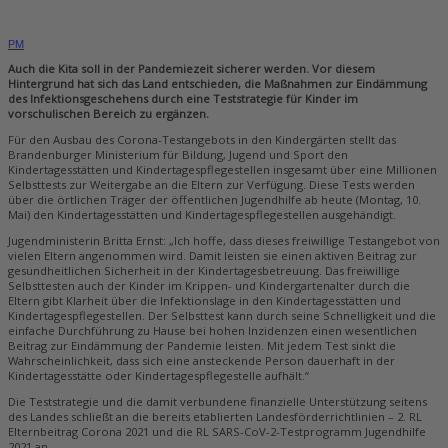
PM
Auch die Kita soll in der Pandemiezeit sicherer werden. Vor diesem
Hintergrund hat sich das Land entschieden, die Maßnahmen zur Eindämmung
des Infektionsgeschehens durch eine Teststrategie für Kinder im
vorschulischen Bereich zu ergänzen.
Für den Ausbau des Corona-Testangebots in den Kindergärten stellt das
Brandenburger Ministerium für Bildung, Jugend und Sport den
Kindertagesstätten und Kindertagespflegestellen insgesamt über eine Millionen
Selbsttests zur Weitergabe an die Eltern zur Verfügung. Diese Tests werden
über die örtlichen Träger der öffentlichen Jugendhilfe ab heute (Montag, 10.
Mai) den Kindertagesstätten und Kindertagespflegestellen ausgehändigt.
Jugendministerin Britta Ernst: „Ich hoffe, dass dieses freiwillige Testangebot von
vielen Eltern angenommen wird. Damit leisten sie einen aktiven Beitrag zur
gesundheitlichen Sicherheit in der Kindertagesbetreuung. Das freiwillige
Selbsttesten auch der Kinder im Krippen- und Kindergartenalter durch die
Eltern gibt Klarheit über die Infektionslage in den Kindertagesstätten und
Kindertagespflegestellen. Der Selbsttest kann durch seine Schnelligkeit und die
einfache Durchführung zu Hause bei hohen Inzidenzen einen wesentlichen
Beitrag zur Eindämmung der Pandemie leisten. Mit jedem Test sinkt die
Wahrscheinlichkeit, dass sich eine ansteckende Person dauerhaft in der
Kindertagesstätte oder Kindertagespflegestelle aufhält.“
Die Teststrategie und die damit verbundene finanzielle Unterstützung seitens
des Landes schließt an die bereits etablierten Landesförderrichtlinien – 2. RL
Elternbeitrag Corona 2021 und die RL SARS-CoV-2-Testprogramm Jugendhilfe
2021 an.