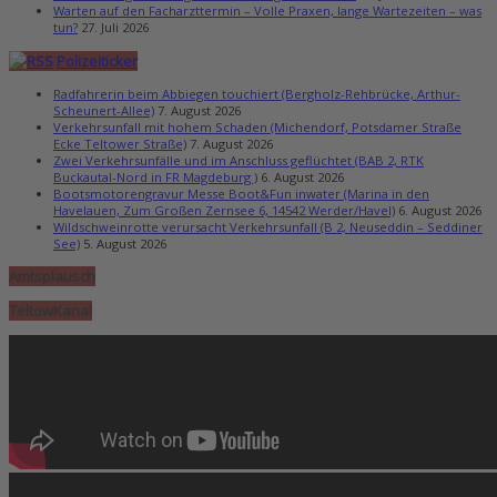
Warten auf den Facharzttermin – Volle Praxen, lange Wartezeiten – was
tun?
27. Juli 2026
Polizeiticker
Radfahrerin beim Abbiegen touchiert (Bergholz-Rehbrücke, Arthur-
Scheunert-Allee)
7. August 2026
Verkehrsunfall mit hohem Schaden (Michendorf, Potsdamer Straße
Ecke Teltower Straße)
7. August 2026
Zwei Verkehrsunfälle und im Anschluss geflüchtet (BAB 2, RTK
Buckautal-Nord in FR Magdeburg )
6. August 2026
Bootsmotorengravur Messe Boot&Fun inwater (Marina in den
Havelauen, Zum Großen Zernsee 6, 14542 Werder/Havel)
6. August 2026
Wildschweinrotte verursacht Verkehrsunfall (B 2, Neuseddin – Seddiner
See)
5. August 2026
Amtsplausch
TeltowKanal