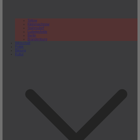
Teltow
Kleinmachnow
Stahnsdorf
Ludwigsfelde
Berlin
Brandenburg
Wirtschaft
Politik
Bildung
Kultur