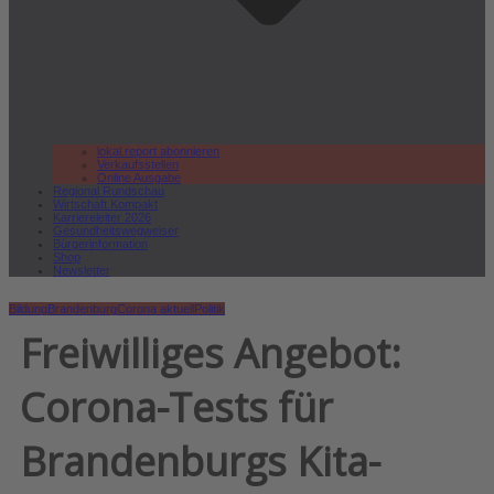
lokal.report abonnieren
Verkaufsstellen
Online Ausgabe
Regional Rundschau
Wirtschaft.Kompakt
Karriereleiter 2026
Gesundheitswegweiser
Bürgerinformation
Shop
Newsletter
Bildung
Brandenburg
Corona aktuell
Politik
Freiwilliges Angebot:
Corona-Tests für
Brandenburgs Kita-