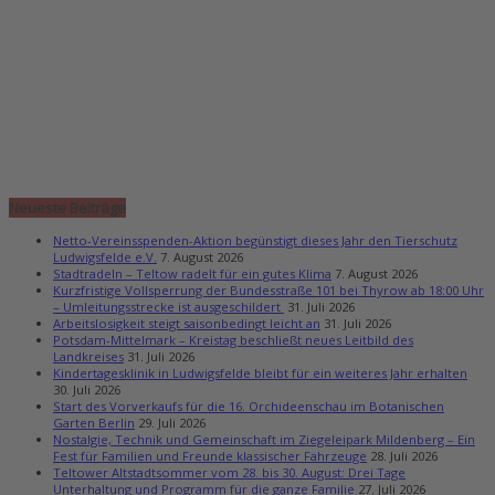
Neueste Beiträge
Netto-Vereinsspenden-Aktion begünstigt dieses Jahr den Tierschutz
Ludwigsfelde e.V.
7. August 2026
Stadtradeln – Teltow radelt für ein gutes Klima
7. August 2026
Kurzfristige Vollsperrung der Bundesstraße 101 bei Thyrow ab 18:00 Uhr
– Umleitungsstrecke ist ausgeschildert
31. Juli 2026
Arbeitslosigkeit steigt saisonbedingt leicht an
31. Juli 2026
Potsdam-Mittelmark – Kreistag beschließt neues Leitbild des
Landkreises
31. Juli 2026
Kindertagesklinik in Ludwigsfelde bleibt für ein weiteres Jahr erhalten
30. Juli 2026
Start des Vorverkaufs für die 16. Orchideenschau im Botanischen
Garten Berlin
29. Juli 2026
Nostalgie, Technik und Gemeinschaft im Ziegeleipark Mildenberg – Ein
Fest für Familien und Freunde klassischer Fahrzeuge
28. Juli 2026
Teltower Altstadtsommer vom 28. bis 30. August: Drei Tage
Unterhaltung und Programm für die ganze Familie
27. Juli 2026