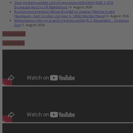
Zwei Verkehrsunfälle und im Anschluss geflüchtet (BAB 2, RTK
Buckautal-Nord in FR Magdeburg )
6. August 2026
Bootsmotorengravur Messe Boot&Fun inwater (Marina in den
Havelauen, Zum Großen Zernsee 6, 14542 Werder/Havel)
6. August 2026
Wildschweinrotte verursacht Verkehrsunfall (B 2, Neuseddin – Seddiner
See)
5. August 2026
Amtsplausch
TeltowKanal