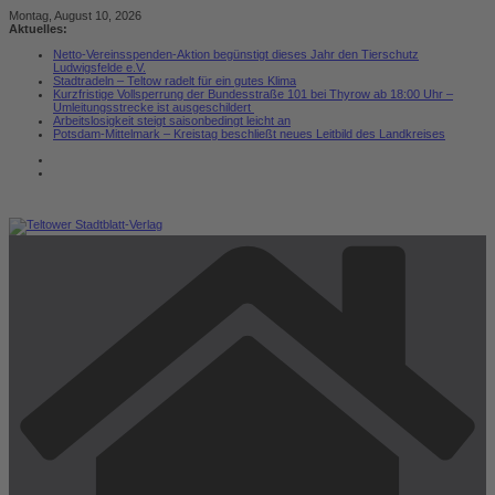
Zum
Montag, August 10, 2026
Inhalt
Aktuelles:
springen
Netto-Vereinsspenden-Aktion begünstigt dieses Jahr den Tierschutz
Ludwigsfelde e.V.
Stadtradeln – Teltow radelt für ein gutes Klima
Kurzfristige Vollsperrung der Bundesstraße 101 bei Thyrow ab 18:00 Uhr –
Umleitungsstrecke ist ausgeschildert
Arbeitslosigkeit steigt saisonbedingt leicht an
Potsdam-Mittelmark – Kreistag beschließt neues Leitbild des Landkreises