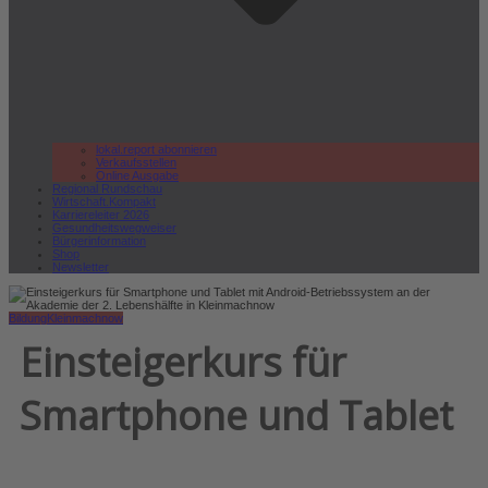
lokal.report abonnieren
Verkaufsstellen
Online Ausgabe
Regional Rundschau
Wirtschaft.Kompakt
Karriereleiter 2026
Gesundheitswegweiser
Bürgerinformation
Shop
Newsletter
Bildung
Kleinmachnow
Einsteigerkurs für
Smartphone und Tablet