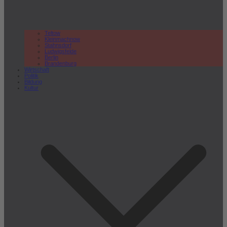
Teltow
Kleinmachnow
Stahnsdorf
Ludwigsfelde
Berlin
Brandenburg
Wirtschaft
Politik
Bildung
Kultur