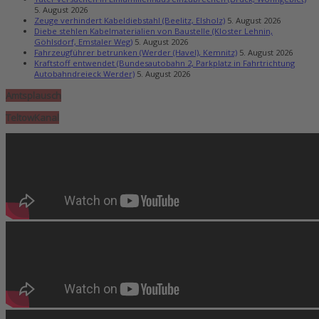
5. August 2026
Zeuge verhindert Kabeldiebstahl (Beelitz, Elsholz)
5. August 2026
Diebe stehlen Kabelmaterialien von Baustelle (Kloster Lehnin,
Göhlsdorf, Emstaler Weg)
5. August 2026
Fahrzeugführer betrunken (Werder (Havel), Kemnitz)
5. August 2026
Kraftstoff entwendet (Bundesautobahn 2, Parkplatz in Fahrtrichtung
Autobahndreieck Werder)
5. August 2026
Amtsplausch
TeltowKanal