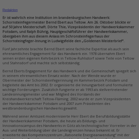
Redaktion
Er ist wahrlich eine Institution im brandenburgischen Handwerk:
Schornsteinfegermeister Bernd Ebert aus Teltow. Am 26. Oktober blickte er
auf 50 Jahre Meisterschaft. Dörte Thie, Vizepräsidentin der Handwerkskammer
Potsdam, und Ralph Bührig, Hauptgeschäftsführer der Handwerkskammer,
übergaben ihm aus diesem Anlass im Schronsteinfegerhaus der
Schornsteingfeger-Innung in Ludwigsfelde den „Goldenen Meisterbrief“.
Fünf Jahrzehnte brachte Bernd Ebert seine fachliche Expertise als auch sein
ehrenamtliches Engagement für das Handwerk ein. 1978 übernahm Ebert
seinen ersten eigenen Kehrbezirk in Teltow-Ruhlsdorf sowie Teile von Teltow
und Stahnsdorf und machte sich selbstständig.
Bernd Eberts Engagement für das Handwerk und die Gemeinschaft spiegelt sich
in seinem ehrenamtlichen Einsatz wider. Nach der Wende wurde er
Obermeister der Schornsteinfegerinnung im Kammerbezirk Potsdam und
begleitete das Amt bis 2002. Er organisierte die Innungsarbeit und formulierte
wichtige Forderungen. Zusätzlich fungierte er ab 1993 als stellvertretender
Landesinnungsmeister und war Mitglied des Vorstands der
Kreishandwerkerschaft Teltow-Fläming. 2002 wurde er zum Vizepräsidenten
der Handwerkskammer Potsdam und 2007 zum Präsidenten des
westbrandenburgischen Handwerks gewählt.
Während seiner Amtszeit modernisierte Herr Ebert die Berufsbildungsstätte
der Handwerkskammer Potsdam, die heute als Bildungs- und
Innovationscampus des Handwerks in Götz als technologischer Vorreiter in der
Aus- und Weiterbildung über die Landesgrenzen hinaus bekannt ist. Er
erweiterte das Kompetenzzentrum „Rationelle Energieanwendung“ mit der