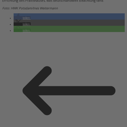
Errichtung des Praxishauses, was deutschlandweit Beachtung fand.
Foto: HWK Potsdam/Ines Weitermann
teilen
teilen
teilen