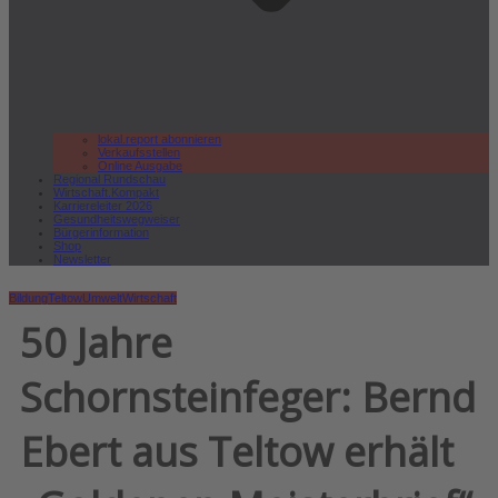
lokal.report abonnieren
Verkaufsstellen
Online Ausgabe
Regional Rundschau
Wirtschaft.Kompakt
Karriereleiter 2026
Gesundheitswegweiser
Bürgerinformation
Shop
Newsletter
Bildung
Teltow
Umwelt
Wirtschaft
50 Jahre
Schornsteinfeger: Bernd
Ebert aus Teltow erhält