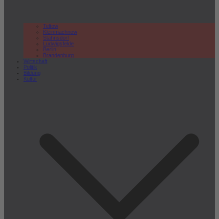
Teltow
Kleinmachnow
Stahnsdorf
Ludwigsfelde
Berlin
Brandenburg
Wirtschaft
Politik
Bildung
Kultur