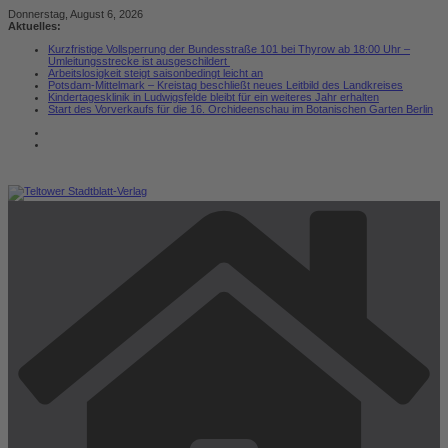
Zum
Donnerstag, August 6, 2026
Inhalt
Aktuelles:
springen
Kurzfristige Vollsperrung der Bundesstraße 101 bei Thyrow ab 18:00 Uhr –
Umleitungsstrecke ist ausgeschildert
Arbeitslosigkeit steigt saisonbedingt leicht an
Potsdam-Mittelmark – Kreistag beschließt neues Leitbild des Landkreises
Kindertagesklinik in Ludwigsfelde bleibt für ein weiteres Jahr erhalten
Start des Vorverkaufs für die 16. Orchideenschau im Botanischen Garten Berlin