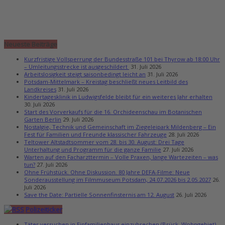
Neueste Beiträge
Kurzfristige Vollsperrung der Bundesstraße 101 bei Thyrow ab 18:00 Uhr
– Umleitungsstrecke ist ausgeschildert
31. Juli 2026
Arbeitslosigkeit steigt saisonbedingt leicht an
31. Juli 2026
Potsdam-Mittelmark – Kreistag beschließt neues Leitbild des
Landkreises
31. Juli 2026
Kindertagesklinik in Ludwigsfelde bleibt für ein weiteres Jahr erhalten
30. Juli 2026
Start des Vorverkaufs für die 16. Orchideenschau im Botanischen
Garten Berlin
29. Juli 2026
Nostalgie, Technik und Gemeinschaft im Ziegeleipark Mildenberg – Ein
Fest für Familien und Freunde klassischer Fahrzeuge
28. Juli 2026
Teltower Altstadtsommer vom 28. bis 30. August: Drei Tage
Unterhaltung und Programm für die ganze Familie
27. Juli 2026
Warten auf den Facharzttermin – Volle Praxen, lange Wartezeiten – was
tun?
27. Juli 2026
Ohne Frühstück. Ohne Diskussion. 80 Jahre DEFA-Filme: Neue
Sonderausstellung im Filmmuseum Potsdam, 24.07.2026 bis 2.05.2027
26.
Juli 2026
Save the Date: Partielle Sonnenfinsternis am 12. August
26. Juli 2026
Polizeiticker
Täter versuchen in Einfamilienhaus einzubrechen (Brück, Wohngebiet)