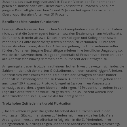
Zustands, das etwas negativer ausfällt: Fast ein Viertel der Teilnehmenden
geben an, immer oder oft „Dienst nach Vorschrift“ zu machen. Vor allem
jüngere Beschäftigte zwischen 18 und 29 Jahren beklagen dies mit einem
überproportionalen Anteil von 31 Prozent.
Berufliches Miteinander funktioniert
Einen großen Anteil am beruflichen Glücksempfinden vieler Menschen haben
nicht zuletzt die überwiegend intakten sozialen Beziehungen am Arbeitsplatz.
So fühlen sich mehr als zwei Drittel ihren Kollegen und Kolleginnen sowie
mehr als die Hälfte ihren Vorgesetzten persönlich verbunden. 63 Prozent
finden darüber hinaus, dass ihre Arbeitsumgebung die Unternehmenskultur
fördert. Vor allem jüngere Beschäftigte erleben ihre berufliche Umgebung so,
wie sie sich das wünschen. Das geben jedenfalls 61 Prozent von ihnen an. Über
alle Altersklassen hinweg stimmen dem 55 Prozent der Befragten zu.
Am geringsten, aber trotzdem auf einem hohen Niveau bewegen sich indes die
Zahlen hinsichtlich der vierten Glücksdimension, dem unabhängigen Arbeiten.
So freut sich zwar etwas mehr als die Hälfte der Befragten darüber immer
oder oft selbstständig arbeiten zu können. Auf der anderen Seite geben aber
auch „nur“ 39 Prozent zu Protokoll, regelmäßig von ihren Vorgesetzten
ermutigt zu werden, eigene Ideen einzubringen. 42 Prozent sind zudem in der
Lage ihre Arbeitszeit individuell zu gestalten und 45 Prozent wählen ihre
Arbeitsmethoden so aus, wie sie das für richtig halten.
Trotz hoher Zufriedenheit droht Fluktuation
„Unsere Zahlen zeigen: Die große Mehrheit der Deutschen sind in den
wichtigsten Glücksdimensionen zufrieden mit ihrem aktuellen Job. Viele
Arbeitgeber investieren offenbar erfolgreich in die Zufriedenheit ihrer
Belegschaften. Allerdings zeigen uns andere Arbeitsmarktzahlen gleichzeitig,