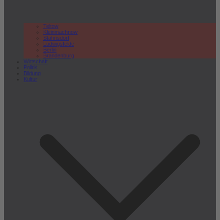
Teltow
Kleinmachnow
Stahnsdorf
Ludwigsfelde
Berlin
Brandenburg
Wirtschaft
Politik
Bildung
Kultur