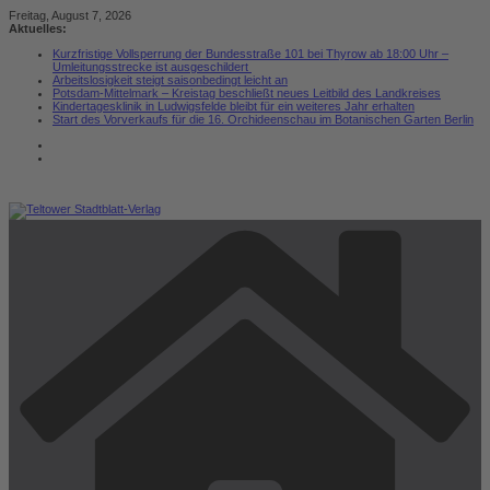
Zum
Freitag, August 7, 2026
Inhalt
Aktuelles:
springen
Kurzfristige Vollsperrung der Bundesstraße 101 bei Thyrow ab 18:00 Uhr –
Umleitungsstrecke ist ausgeschildert
Arbeitslosigkeit steigt saisonbedingt leicht an
Potsdam-Mittelmark – Kreistag beschließt neues Leitbild des Landkreises
Kindertagesklinik in Ludwigsfelde bleibt für ein weiteres Jahr erhalten
Start des Vorverkaufs für die 16. Orchideenschau im Botanischen Garten Berlin