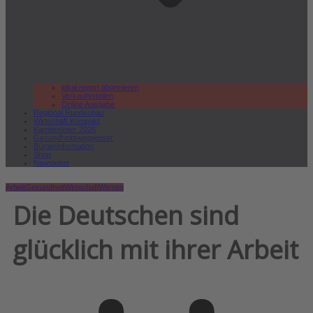
lokal.report abonnieren
Verkaufsstellen
Online Ausgabe
Regional Rundschau
Wirtschaft.Kompakt
Karriereleiter 2026
Gesundheitswegweiser
Bürgerinformation
Shop
Newsletter
Arbeit
Gesundheit
Wirtschaft
Wissen
Die Deutschen sind
glücklich mit ihrer Arbeit