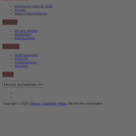
Impressum nach §5 DDG
Kontakt
Datenschutzerklärung
Werben
Bei uns werben
Mediadaten
Kleinanzeigen
Über uns
Stellenangebote
Werbung
Onlinewerbung
Anzeigen
Archiv
Archiv
Copyright © 2026
Teltower Stadtblatt-Verlag
. Alle Rechte vorbehalten.