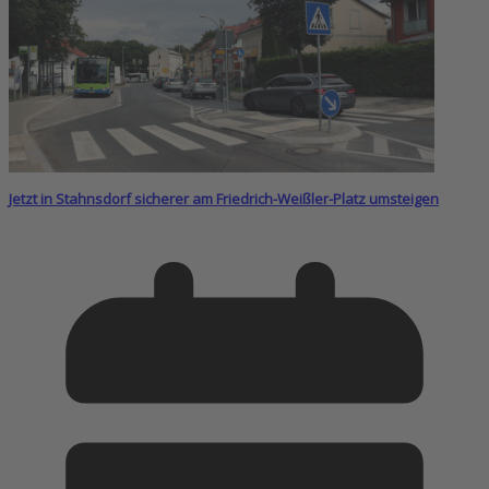
Jetzt in Stahnsdorf sicherer am Friedrich-Weißler-Platz umsteigen