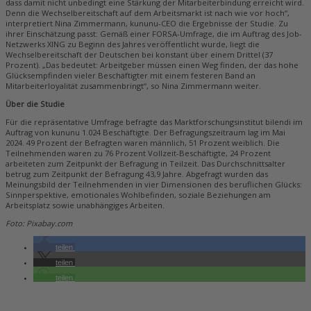
dass damit nicht unbedingt eine Stärkung der Mitarbeiterbindung erreicht wird.
Denn die Wechselbereitschaft auf dem Arbeitsmarkt ist nach wie vor hoch“,
interpretiert Nina Zimmermann, kununu-CEO die Ergebnisse der Studie. Zu
ihrer Einschätzung passt: Gemäß einer FORSA-Umfrage, die im Auftrag des Job-
Netzwerks XING zu Beginn des Jahres veröffentlicht wurde, liegt die
Wechselbereitschaft der Deutschen bei konstant über einem Drittel (37
Prozent). „Das bedeutet: Arbeitgeber müssen einen Weg finden, der das hohe
Glücksempfinden vieler Beschäftigter mit einem festeren Band an
Mitarbeiterloyalität zusammenbringt“, so Nina Zimmermann weiter.
Über die Studie
Für die repräsentative Umfrage befragte das Marktforschungsinstitut bilendi im
Auftrag von kununu 1.024 Beschäftigte. Der Befragungszeitraum lag im Mai
2024. 49 Prozent der Befragten waren männlich, 51 Prozent weiblich. Die
Teilnehmenden waren zu 76 Prozent Vollzeit-Beschäftigte, 24 Prozent
arbeiteten zum Zeitpunkt der Befragung in Teilzeit. Das Durchschnittsalter
betrug zum Zeitpunkt der Befragung 43,9 Jahre. Abgefragt wurden das
Meinungsbild der Teilnehmenden in vier Dimensionen des beruflichen Glücks:
Sinnperspektive, emotionales Wohlbefinden, soziale Beziehungen am
Arbeitsplatz sowie unabhängiges Arbeiten.
Foto: Pixabay.com
teilen
teilen
teilen