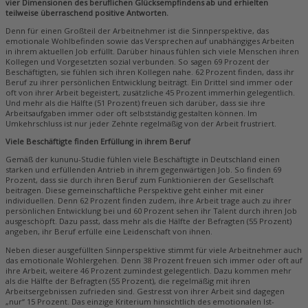
vier Dimensionen des beruflichen Glücksempfindens ab und erhielten
teilweise überraschend positive Antworten.
Denn für einen Großteil der Arbeitnehmer ist die Sinnperspektive, das
emotionale Wohlbefinden sowie das Versprechen auf unabhängiges Arbeiten
in ihrem aktuellen Job erfüllt. Darüber hinaus fühlen sich viele Menschen ihren
Kollegen und Vorgesetzten sozial verbunden. So sagen 69 Prozent der
Beschäftigten, sie fühlen sich ihren Kollegen nahe. 62 Prozent finden, dass ihr
Beruf zu ihrer persönlichen Entwicklung beiträgt. Ein Drittel sind immer oder
oft von ihrer Arbeit begeistert, zusätzliche 45 Prozent immerhin gelegentlich.
Und mehr als die Hälfte (51 Prozent) freuen sich darüber, dass sie ihre
Arbeitsaufgaben immer oder oft selbstständig gestalten können. Im
Umkehrschluss ist nur jeder Zehnte regelmäßig von der Arbeit frustriert.
Viele Beschäftigte finden Erfüllung in ihrem Beruf
Gemäß der kununu-Studie fühlen viele Beschäftigte in Deutschland einen
starken und erfüllenden Antrieb in ihrem gegenwärtigen Job. So finden 69
Prozent, dass sie durch ihren Beruf zum Funktionieren der Gesellschaft
beitragen. Diese gemeinschaftliche Perspektive geht einher mit einer
individuellen. Denn 62 Prozent finden zudem, ihre Arbeit trage auch zu ihrer
persönlichen Entwicklung bei und 60 Prozent sehen ihr Talent durch ihren Job
ausgeschöpft. Dazu passt, dass mehr als die Hälfte der Befragten (55 Prozent)
angeben, ihr Beruf erfülle eine Leidenschaft von ihnen.
Neben dieser ausgefüllten Sinnperspektive stimmt für viele Arbeitnehmer auch
das emotionale Wohlergehen. Denn 38 Prozent freuen sich immer oder oft auf
ihre Arbeit, weitere 46 Prozent zumindest gelegentlich. Dazu kommen mehr
als die Hälfte der Befragten (55 Prozent), die regelmäßig mit ihren
Arbeitsergebnissen zufrieden sind. Gestresst von ihrer Arbeit sind dagegen
„nur“ 15 Prozent. Das einzige Kriterium hinsichtlich des emotionalen Ist-