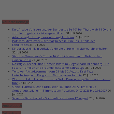
Neueste Beiträge
Kurzfristige Vollsperrung der Bundesstraße 101 bei Thyrow ab 18:00 Uhr
– Umleitungsstrecke ist ausgeschildert
31. Juli 2026
Arbeitslosigkeit steigt saisonbedingt leicht an
31. Juli 2026
Potsdam-Mittelmark – Kreistag beschließt neues Leitbild des
Landkreises
31. Juli 2026
Kindertagesklinik in Ludwigsfelde bleibt für ein weiteres Jahr erhalten
30. Juli 2026
Start des Vorverkaufs für die 16. Orchideenschau im Botanischen
Garten Berlin
29. Juli 2026
Nostalgie, Technik und Gemeinschaft im Ziegeleipark Mildenberg – Ein
Fest für Familien und Freunde klassischer Fahrzeuge
28. Juli 2026
Teltower Altstadtsommer vom 28. bis 30. August: Drei Tage
Unterhaltung und Programm für die ganze Familie
27. Juli 2026
Warten auf den Facharzttermin – Volle Praxen, lange Wartezeiten – was
tun?
27. Juli 2026
Ohne Frühstück. Ohne Diskussion. 80 Jahre DEFA-Filme: Neue
Sonderausstellung im Filmmuseum Potsdam, 24.07.2026 bis 2.05.2027
26.
Juli 2026
Save the Date: Partielle Sonnenfinsternis am 12. August
26. Juli 2026
Amtsplausch
TeltowKanal