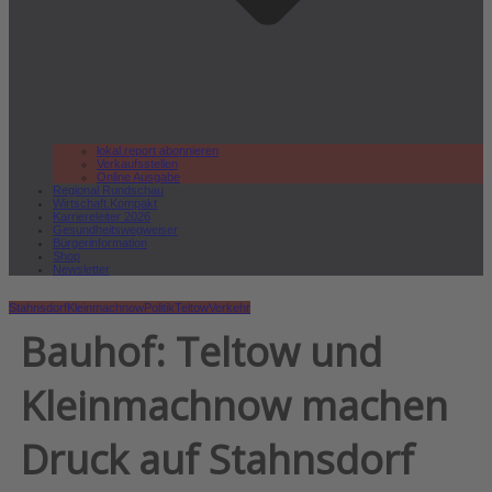
lokal.report abonnieren
Verkaufsstellen
Online Ausgabe
Regional Rundschau
Wirtschaft.Kompakt
Karriereleiter 2026
Gesundheitswegweiser
Bürgerinformation
Shop
Newsletter
Stahnsdorf
Kleinmachnow
Politik
Teltow
Verkehr
Bauhof: Teltow und
Kleinmachnow machen
Druck auf Stahnsdorf