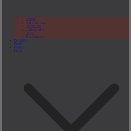
Teltow
Kleinmachnow
Stahnsdorf
Ludwigsfelde
Berlin
Brandenburg
Wirtschaft
Politik
Bildung
Kultur