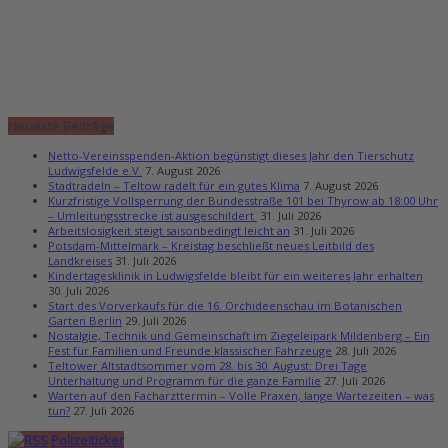
Neueste Beiträge
Netto-Vereinsspenden-Aktion begünstigt dieses Jahr den Tierschutz
Ludwigsfelde e.V.
7. August 2026
Stadtradeln – Teltow radelt für ein gutes Klima
7. August 2026
Kurzfristige Vollsperrung der Bundesstraße 101 bei Thyrow ab 18:00 Uhr
– Umleitungsstrecke ist ausgeschildert
31. Juli 2026
Arbeitslosigkeit steigt saisonbedingt leicht an
31. Juli 2026
Potsdam-Mittelmark – Kreistag beschließt neues Leitbild des
Landkreises
31. Juli 2026
Kindertagesklinik in Ludwigsfelde bleibt für ein weiteres Jahr erhalten
30. Juli 2026
Start des Vorverkaufs für die 16. Orchideenschau im Botanischen
Garten Berlin
29. Juli 2026
Nostalgie, Technik und Gemeinschaft im Ziegeleipark Mildenberg – Ein
Fest für Familien und Freunde klassischer Fahrzeuge
28. Juli 2026
Teltower Altstadtsommer vom 28. bis 30. August: Drei Tage
Unterhaltung und Programm für die ganze Familie
27. Juli 2026
Warten auf den Facharzttermin – Volle Praxen, lange Wartezeiten – was
tun?
27. Juli 2026
Polizeiticker