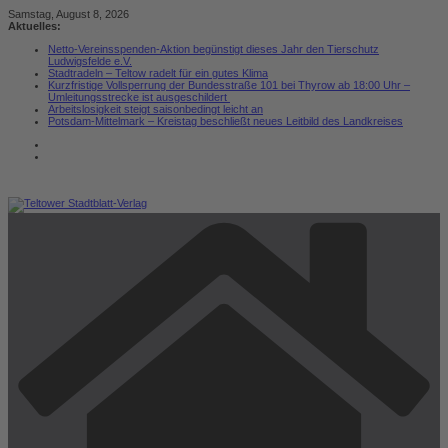
Zum
Samstag, August 8, 2026
Inhalt
Aktuelles:
springen
Netto-Vereinsspenden-Aktion begünstigt dieses Jahr den Tierschutz
Ludwigsfelde e.V.
Stadtradeln – Teltow radelt für ein gutes Klima
Kurzfristige Vollsperrung der Bundesstraße 101 bei Thyrow ab 18:00 Uhr –
Umleitungsstrecke ist ausgeschildert
Arbeitslosigkeit steigt saisonbedingt leicht an
Potsdam-Mittelmark – Kreistag beschließt neues Leitbild des Landkreises