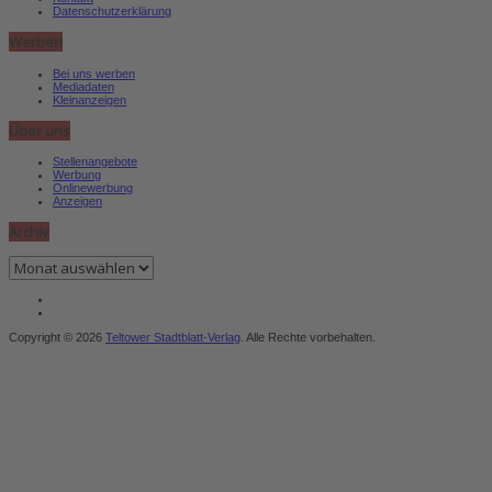
Datenschutzerklärung
Werben
Bei uns werben
Mediadaten
Kleinanzeigen
Über uns
Stellenangebote
Werbung
Onlinewerbung
Anzeigen
Archiv
Archiv
Copyright © 2026
Teltower Stadtblatt-Verlag
. Alle Rechte vorbehalten.