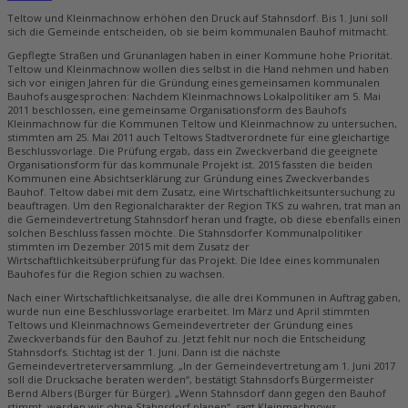
Teltow und Kleinmachnow erhöhen den Druck auf Stahnsdorf. Bis 1. Juni soll
sich die Gemeinde entscheiden, ob sie beim kommunalen Bauhof mitmacht.
Gepflegte Straßen und Grünanlagen haben in einer Kommune hohe Priorität.
Teltow und ­Kleinmachnow wollen dies selbst in die Hand nehmen und haben
sich vor einigen Jahren für die Gründung eines gemeinsamen kommunalen
Bauhofs ausgesprochen: Nachdem Kleinmachnows Lokalpolitiker am 5. Mai
2011 beschlossen, eine gemeinsame Organisationsform des Bauhofs
Kleinmachnow für die Kommunen Teltow und Kleinmachnow zu untersuchen,
stimmten am 25. Mai 2011 auch Teltows Stadtverordnete für eine gleichartige
Beschlussvorlage. Die Prüfung ergab, dass ein Zweckverband die geeignete
Organisationsform für das kommunale Projekt ist. 2015 fassten die beiden
Kommunen eine Absichtserklärung zur Gründung eines Zweckverbandes
Bauhof. Teltow dabei mit dem Zusatz, eine Wirtschaftlichkeitsuntersuchung zu
beauftragen. Um den Regionalcharakter der Region TKS zu wahren, trat man an
die Gemeindevertretung Stahnsdorf heran und fragte, ob diese ebenfalls einen
solchen Beschluss fassen möchte. Die Stahnsdorfer Kommunalpolitiker
stimmten im Dezember 2015 mit dem Zusatz der
Wirtschaftlichkeitsüberprüfung für das Projekt. Die Idee eines kommunalen
Bauhofes für die Region schien zu wachsen.
Nach einer Wirtschaftlichkeitsanalyse, die alle drei Kommunen in Auftrag gaben,
wurde nun eine Beschlussvorlage erarbeitet. Im März und April stimmten
Teltows und Kleinmachnows Gemeindevertreter der Gründung eines
Zweckverbands für den Bauhof zu. Jetzt fehlt nur noch die Entscheidung
Stahnsdorfs. Stichtag ist der 1. Juni. Dann ist die nächste
Gemeindevertreterversammlung. „In der Gemeindevertretung am 1. Juni 2017
soll die Drucksache beraten werden“, bestätigt Stahnsdorfs Bürgermeister
Bernd Albers (Bürger für Bürger). „Wenn Stahnsdorf dann gegen den Bauhof
stimmt, werden wir ohne Stahnsdorf planen“, sagt Kleinmachnows