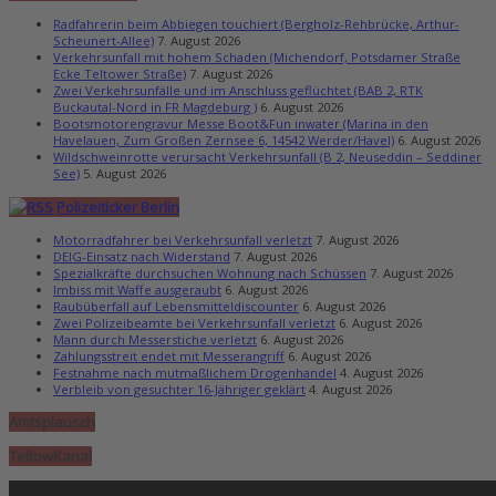
Radfahrerin beim Abbiegen touchiert (Bergholz-Rehbrücke, Arthur-
Scheunert-Allee)
7. August 2026
Verkehrsunfall mit hohem Schaden (Michendorf, Potsdamer Straße
Ecke Teltower Straße)
7. August 2026
Zwei Verkehrsunfälle und im Anschluss geflüchtet (BAB 2, RTK
Buckautal-Nord in FR Magdeburg )
6. August 2026
Bootsmotorengravur Messe Boot&Fun inwater (Marina in den
Havelauen, Zum Großen Zernsee 6, 14542 Werder/Havel)
6. August 2026
Wildschweinrotte verursacht Verkehrsunfall (B 2, Neuseddin – Seddiner
See)
5. August 2026
Polizeiticker Berlin
Motorradfahrer bei Verkehrsunfall verletzt
7. August 2026
DEIG-Einsatz nach Widerstand
7. August 2026
Spezialkräfte durchsuchen Wohnung nach Schüssen
7. August 2026
Imbiss mit Waffe ausgeraubt
6. August 2026
Raubüberfall auf Lebensmitteldiscounter
6. August 2026
Zwei Polizeibeamte bei Verkehrsunfall verletzt
6. August 2026
Mann durch Messerstiche verletzt
6. August 2026
Zahlungsstreit endet mit Messerangriff
6. August 2026
Festnahme nach mutmaßlichem Drogenhandel
4. August 2026
Verbleib von gesuchter 16-Jähriger geklärt
4. August 2026
Amtsplausch
TeltowKanal