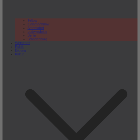
Teltow
Kleinmachnow
Stahnsdorf
Ludwigsfelde
Berlin
Brandenburg
Wirtschaft
Politik
Bildung
Kultur