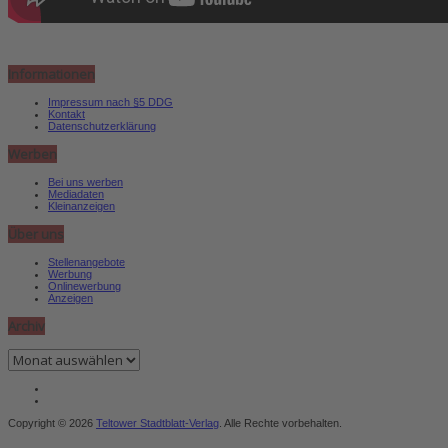
Informationen
Impressum nach §5 DDG
Kontakt
Datenschutzerklärung
Werben
Bei uns werben
Mediadaten
Kleinanzeigen
Über uns
Stellenangebote
Werbung
Onlinewerbung
Anzeigen
Archiv
Archiv
Copyright © 2026
Teltower Stadtblatt-Verlag
. Alle Rechte vorbehalten.