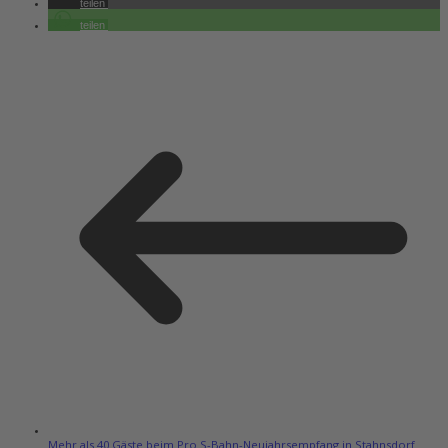
teilen
teilen
Mehr als 40 Gäste beim Pro S-Bahn-Neujahrsempfang in Stahnsdorf