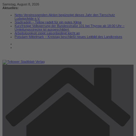
Zum
Samstag, August 8, 2026
Inhalt
Aktuelles:
springen
Netto-Vereinsspenden-Aktion begünstigt dieses Jahr den Tierschutz
Ludwigsfelde e.V.
Stadtradeln – Teltow radelt für ein gutes Klima
Kurzfristige Vollsperrung der Bundesstraße 101 bei Thyrow ab 18:00 Uhr –
Umleitungsstrecke ist ausgeschildert
Arbeitslosigkeit steigt saisonbedingt leicht an
Potsdam-Mittelmark – Kreistag beschließt neues Leitbild des Landkreises