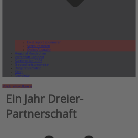
lokal.report abonnieren
Verkaufsstellen
Online Ausgabe
Regional Rundschau
Wirtschaft.Kompakt
Karriereleiter 2026
Gesundheitswegweiser
Bürgerinformation
Shop
Newsletter
Politik
Teltow
Ukraine
Ein Jahr Dreier-
Partnerschaft