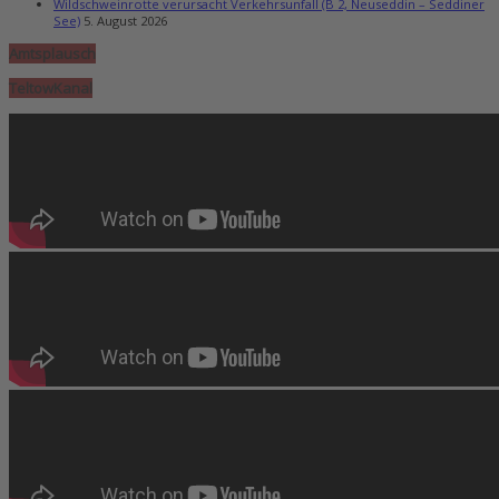
Wildschweinrotte verursacht Verkehrsunfall (B 2, Neuseddin – Seddiner
See)
5. August 2026
Amtsplausch
TeltowKanal