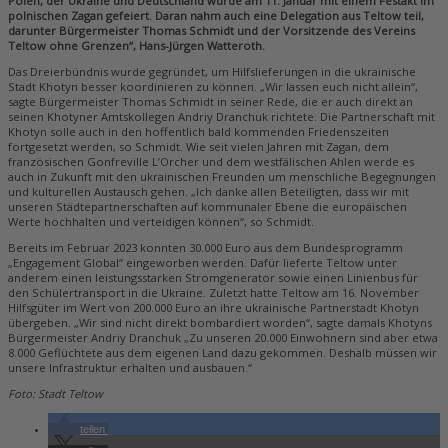
Polen, der Ukraine und Deutschland wurde am 11. Januar mit einem Festakt im
polnischen Zagan gefeiert. Daran nahm auch eine Delegation aus Teltow teil,
darunter Bürgermeister Thomas Schmidt und der Vorsitzende des Vereins
Teltow ohne Grenzen“, Hans-Jürgen Watteroth.
Das Dreierbündnis wurde gegründet, um Hilfslieferungen in die ukrainische
Stadt Khotyn besser koordinieren zu können. „Wir lassen euch nicht allein“,
sagte Bürgermeister Thomas Schmidt in seiner Rede, die er auch direkt an
seinen Khotyner Amtskollegen Andriy Dranchuk richtete. Die Partnerschaft mit
Khotyn solle auch in den hoffentlich bald kommenden Friedenszeiten
fortgesetzt werden, so Schmidt. Wie seit vielen Jahren mit Zagan, dem
französischen Gonfreville L’Orcher und dem westfälischen Ahlen werde es
auch in Zukunft mit den ukrainischen Freunden um menschliche Begegnungen
und kulturellen Austausch gehen. „Ich danke allen Beteiligten, dass wir mit
unseren Städtepartnerschaften auf kommunaler Ebene die europäischen
Werte hochhalten und verteidigen können“, so Schmidt.
Bereits im Februar 2023 konnten 30.000 Euro aus dem Bundesprogramm
„Engagement Global“ eingeworben werden. Dafür lieferte Teltow unter
anderem einen leistungsstarken Stromgenerator sowie einen Linienbus für
den Schülertransport in die Ukraine. Zuletzt hatte Teltow am 16. November
Hilfsgüter im Wert von 200.000 Euro an ihre ukrainische Partnerstadt Khotyn
übergeben. „Wir sind nicht direkt bombardiert worden“, sagte damals Khotyns
Bürgermeister Andriy Dranchuk „Zu unseren 20.000 Einwohnern sind aber etwa
8.000 Geflüchtete aus dem eigenen Land dazu gekommen. Deshalb müssen wir
unsere Infrastruktur erhalten und ausbauen.“
Foto: Stadt Teltow
teilen