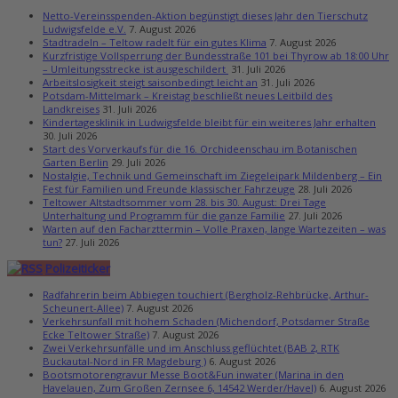
Netto-Vereinsspenden-Aktion begünstigt dieses Jahr den Tierschutz
Ludwigsfelde e.V.
7. August 2026
Stadtradeln – Teltow radelt für ein gutes Klima
7. August 2026
Kurzfristige Vollsperrung der Bundesstraße 101 bei Thyrow ab 18:00 Uhr
– Umleitungsstrecke ist ausgeschildert
31. Juli 2026
Arbeitslosigkeit steigt saisonbedingt leicht an
31. Juli 2026
Potsdam-Mittelmark – Kreistag beschließt neues Leitbild des
Landkreises
31. Juli 2026
Kindertagesklinik in Ludwigsfelde bleibt für ein weiteres Jahr erhalten
30. Juli 2026
Start des Vorverkaufs für die 16. Orchideenschau im Botanischen
Garten Berlin
29. Juli 2026
Nostalgie, Technik und Gemeinschaft im Ziegeleipark Mildenberg – Ein
Fest für Familien und Freunde klassischer Fahrzeuge
28. Juli 2026
Teltower Altstadtsommer vom 28. bis 30. August: Drei Tage
Unterhaltung und Programm für die ganze Familie
27. Juli 2026
Warten auf den Facharzttermin – Volle Praxen, lange Wartezeiten – was
tun?
27. Juli 2026
Polizeiticker
Radfahrerin beim Abbiegen touchiert (Bergholz-Rehbrücke, Arthur-
Scheunert-Allee)
7. August 2026
Verkehrsunfall mit hohem Schaden (Michendorf, Potsdamer Straße
Ecke Teltower Straße)
7. August 2026
Zwei Verkehrsunfälle und im Anschluss geflüchtet (BAB 2, RTK
Buckautal-Nord in FR Magdeburg )
6. August 2026
Bootsmotorengravur Messe Boot&Fun inwater (Marina in den
Havelauen, Zum Großen Zernsee 6, 14542 Werder/Havel)
6. August 2026