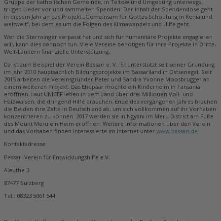
Gruppe der katholischen Gemeinde, in Teltow und Umgebung unterwegs,
trugen Lieder vor und sammelten Spenden. Der Inhalt der Spendendose geht
in diesem Jahr an das Projekt „Gemeinsam für Gottes Schöpfung in Kenia und
weltweit“, bei dem es um die Folgen des Klimawandels und Hilfe geht.
Wer die Sternsinger verpasst hat und sich für humanitäre Projekte engagieren
will, kann dies dennoch tun. Viele Vereine benötigen für ihre Projekte in Dritte-
Welt-Ländern finanzielle Unterstützung.
Da ist zum Beispiel der Verein Bassari e. V.. Er unterstützt seit seiner Gründung
im Jahr 2010 hauptsächlich Bildungsprojekte im Bassariland in Ostsenegal. Seit
2015 arbeiten die Vereinsgründer Peter und Sandra Yvonne Moosbrugger an
einem weiteren Projekt. Das Ehepaar möchte ein Kinderheim in Tansania
eröffnen. Laut UNICEF leben in dem Land über drei Millionen Voll- und
Halbwaisen, die dringend Hilfe brauchen. Ende des vergangenen Jahres brachen
die Beiden ihre Zelte in Deutschland ab, um sich vollkommen auf ihr Vorhaben
konzentrieren zu können. 2017 werden sie in Ngyani im Meru District am Fuße
des Mount Meru ein Heim eröffnen. Weitere Informationen über den Verein
und das Vorhaben finden Interessierte im Internet unter
www.bassari.de
Kontaktadresse:
Bassari Verein für Entwicklungshilfe e.V.
Aleuthe 3
87477 Sulzberg
Tel.: 08323 5061 544