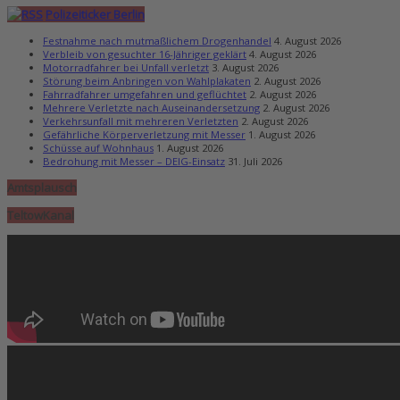
Polizeiticker Berlin
Festnahme nach mutmaßlichem Drogenhandel
4. August 2026
Verbleib von gesuchter 16-Jähriger geklärt
4. August 2026
Motorradfahrer bei Unfall verletzt
3. August 2026
Störung beim Anbringen von Wahlplakaten
2. August 2026
Fahrradfahrer umgefahren und geflüchtet
2. August 2026
Mehrere Verletzte nach Auseinandersetzung
2. August 2026
Verkehrsunfall mit mehreren Verletzten
2. August 2026
Gefährliche Körperverletzung mit Messer
1. August 2026
Schüsse auf Wohnhaus
1. August 2026
Bedrohung mit Messer – DEIG-Einsatz
31. Juli 2026
Amtsplausch
TeltowKanal