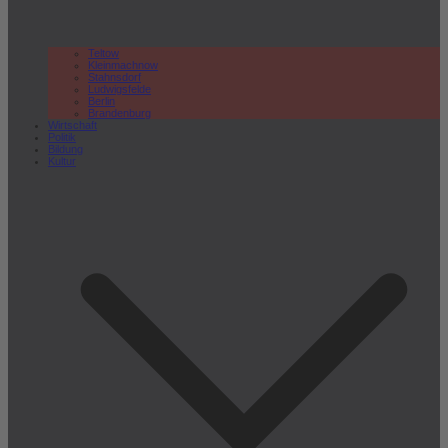
Teltow
Kleinmachnow
Stahnsdorf
Ludwigsfelde
Berlin
Brandenburg
Wirtschaft
Politik
Bildung
Kultur