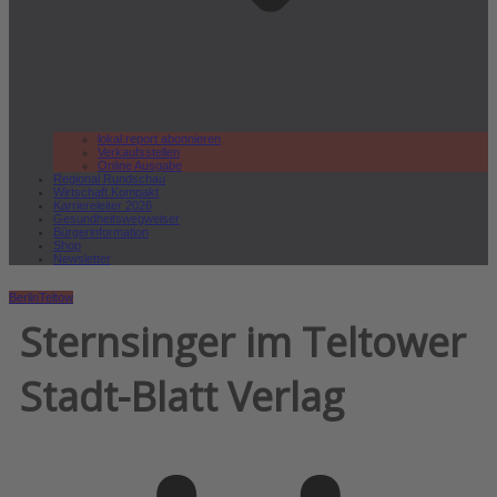
lokal.report abonnieren
Verkaufsstellen
Online Ausgabe
Regional Rundschau
Wirtschaft.Kompakt
Karriereleiter 2026
Gesundheitswegweiser
Bürgerinformation
Shop
Newsletter
Berlin
Teltow
Sternsinger im Teltower
Stadt-Blatt Verlag