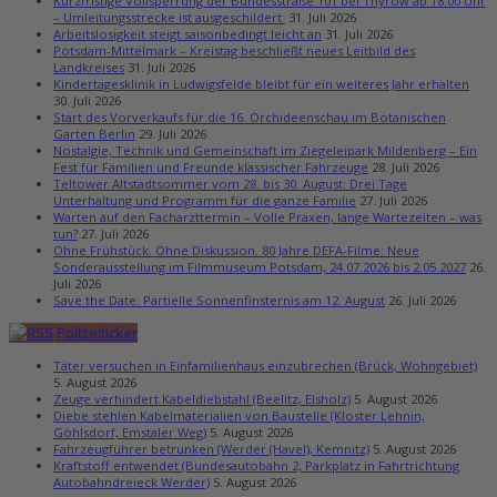
Kurzfristige Vollsperrung der Bundesstraße 101 bei Thyrow ab 18:00 Uhr
– Umleitungsstrecke ist ausgeschildert
31. Juli 2026
Arbeitslosigkeit steigt saisonbedingt leicht an
31. Juli 2026
Potsdam-Mittelmark – Kreistag beschließt neues Leitbild des
Landkreises
31. Juli 2026
Kindertagesklinik in Ludwigsfelde bleibt für ein weiteres Jahr erhalten
30. Juli 2026
Start des Vorverkaufs für die 16. Orchideenschau im Botanischen
Garten Berlin
29. Juli 2026
Nostalgie, Technik und Gemeinschaft im Ziegeleipark Mildenberg – Ein
Fest für Familien und Freunde klassischer Fahrzeuge
28. Juli 2026
Teltower Altstadtsommer vom 28. bis 30. August: Drei Tage
Unterhaltung und Programm für die ganze Familie
27. Juli 2026
Warten auf den Facharzttermin – Volle Praxen, lange Wartezeiten – was
tun?
27. Juli 2026
Ohne Frühstück. Ohne Diskussion. 80 Jahre DEFA-Filme: Neue
Sonderausstellung im Filmmuseum Potsdam, 24.07.2026 bis 2.05.2027
26.
Juli 2026
Save the Date: Partielle Sonnenfinsternis am 12. August
26. Juli 2026
Polizeiticker
Täter versuchen in Einfamilienhaus einzubrechen (Brück, Wohngebiet)
5. August 2026
Zeuge verhindert Kabeldiebstahl (Beelitz, Elsholz)
5. August 2026
Diebe stehlen Kabelmaterialien von Baustelle (Kloster Lehnin,
Göhlsdorf, Emstaler Weg)
5. August 2026
Fahrzeugführer betrunken (Werder (Havel), Kemnitz)
5. August 2026
Kraftstoff entwendet (Bundesautobahn 2, Parkplatz in Fahrtrichtung
Autobahndreieck Werder)
5. August 2026