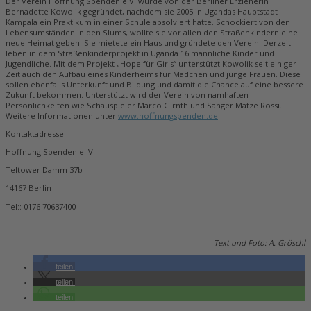
Der Verein Hoffnung Spenden e.V. wurde von der Berliner Erzieherin
Bernadette Kowolik gegründet, nachdem sie 2005 in Ugandas Hauptstadt
Kampala ein Praktikum in einer Schule absolviert hatte. Schockiert von den
Lebensumständen in den Slums, wollte sie vor allen den Straßenkindern eine
neue Heimat geben. Sie mietete ein Haus und gründete den Verein. Derzeit
leben in dem Straßenkinderprojekt in Uganda 16 männliche Kinder und
Jugendliche. Mit dem Projekt „Hope für Girls“ unterstützt Kowolik seit einiger
Zeit auch den Aufbau eines Kinderheims für Mädchen und junge Frauen. Diese
sollen ebenfalls Unterkunft und Bildung und damit die Chance auf eine bessere
Zukunft bekommen. Unterstützt wird der Verein von namhaften
Persönlichkeiten wie Schauspieler Marco Girnth und Sänger Matze Rossi.
Weitere Informationen unter
www.hoffnungspenden.de
Kontaktadresse:
Hoffnung Spenden e. V.
Teltower Damm 37b
14167 Berlin
Tel:: 0176 70637400
Text und Foto: A. Gröschl
teilen
teilen
teilen