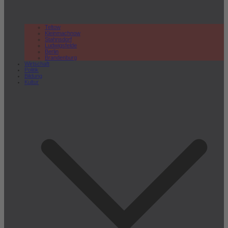
Teltow
Kleinmachnow
Stahnsdorf
Ludwigsfelde
Berlin
Brandenburg
Wirtschaft
Politik
Bildung
Kultur