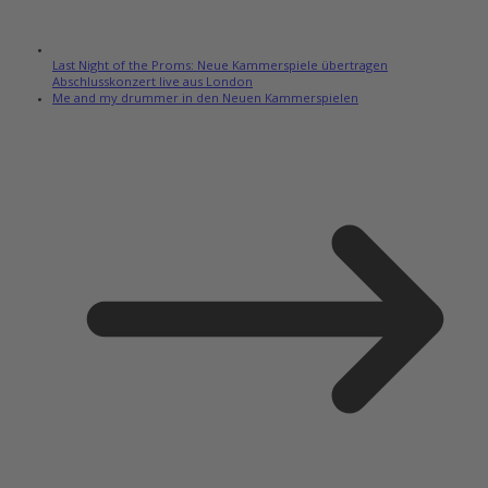
Last Night of the Proms: Neue Kammerspiele übertragen
Abschlusskonzert live aus London
Me and my drummer in den Neuen Kammerspielen