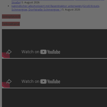
Straße)
5. August 2026
Jugendlicher alkoholisiert mit Rasentraktor unterwegs (Groß Kreutz,
Schmergow, Dorfstraße Schmergow )
5. August 2026
Amtsplausch
TeltowKanal