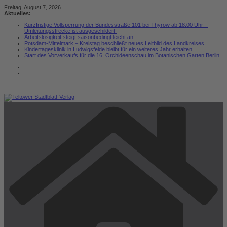
Zum
Freitag, August 7, 2026
Inhalt
Aktuelles:
springen
Kurzfristige Vollsperrung der Bundesstraße 101 bei Thyrow ab 18:00 Uhr –
Umleitungsstrecke ist ausgeschildert
Arbeitslosigkeit steigt saisonbedingt leicht an
Potsdam-Mittelmark – Kreistag beschließt neues Leitbild des Landkreises
Kindertagesklinik in Ludwigsfelde bleibt für ein weiteres Jahr erhalten
Start des Vorverkaufs für die 16. Orchideenschau im Botanischen Garten Berlin