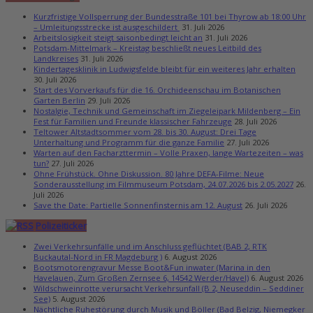
Kurzfristige Vollsperrung der Bundesstraße 101 bei Thyrow ab 18:00 Uhr
– Umleitungsstrecke ist ausgeschildert
31. Juli 2026
Arbeitslosigkeit steigt saisonbedingt leicht an
31. Juli 2026
Potsdam-Mittelmark – Kreistag beschließt neues Leitbild des
Landkreises
31. Juli 2026
Kindertagesklinik in Ludwigsfelde bleibt für ein weiteres Jahr erhalten
30. Juli 2026
Start des Vorverkaufs für die 16. Orchideenschau im Botanischen
Garten Berlin
29. Juli 2026
Nostalgie, Technik und Gemeinschaft im Ziegeleipark Mildenberg – Ein
Fest für Familien und Freunde klassischer Fahrzeuge
28. Juli 2026
Teltower Altstadtsommer vom 28. bis 30. August: Drei Tage
Unterhaltung und Programm für die ganze Familie
27. Juli 2026
Warten auf den Facharzttermin – Volle Praxen, lange Wartezeiten – was
tun?
27. Juli 2026
Ohne Frühstück. Ohne Diskussion. 80 Jahre DEFA-Filme: Neue
Sonderausstellung im Filmmuseum Potsdam, 24.07.2026 bis 2.05.2027
26.
Juli 2026
Save the Date: Partielle Sonnenfinsternis am 12. August
26. Juli 2026
Polizeiticker
Zwei Verkehrsunfälle und im Anschluss geflüchtet (BAB 2, RTK
Buckautal-Nord in FR Magdeburg )
6. August 2026
Bootsmotorengravur Messe Boot&Fun inwater (Marina in den
Havelauen, Zum Großen Zernsee 6, 14542 Werder/Havel)
6. August 2026
Wildschweinrotte verursacht Verkehrsunfall (B 2, Neuseddin – Seddiner
See)
5. August 2026
Nächtliche Ruhestörung durch Musik und Böller (Bad Belzig, Niemegker