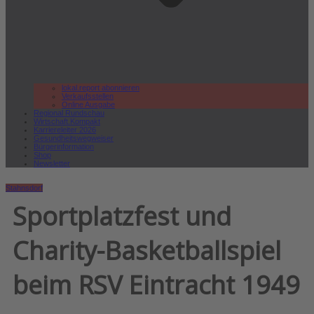
lokal.report abonnieren
Verkaufsstellen
Online Ausgabe
Regional Rundschau
Wirtschaft.Kompakt
Karriereleiter 2026
Gesundheitswegweiser
Bürgerinformation
Shop
Newsletter
Stahnsdorf
Sportplatzfest und
Charity-Basketballspiel
beim RSV Eintracht 1949