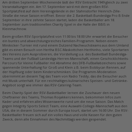
Am dritten September-Wochenende lädt der RSV Eintracht 1949 gleich zu zwei
Veranstaltungen ein. Am 17. September wird mit dem großen RSV-
Sportplatzfest auf dem Vereinsgelände in der Stahnsdorfer Heinrich-Zille-
Straße die neue Saison eröffnet. Bevor die 2. Basketball-Bundesliga Pro B Ende
September in ihre zehnte Saison startet, laden die Basketballer am 18.
September zum traditionellen Charity Spiel in die Halle der BBIS in
Kleinmachnow.
Beim großen RSV-Sportplatzfest von 11:00 bis 18:00 Uhr erwartet die Besucher
ein buntes und abwechslungsreiches Familien-Programm. Neben einem
Minikicker-Turnier mit rund einem Dutzend Nachwuchsteams aus dem Umland
gibt es einen Besuch von Hertha BSC-Maskottchen Herthinho, viele Sportarten
des Vereins zum Ausprobieren, die Vorstellung u.a. des Basketball Bundesliga-
Teams und der Fußball Landesliga-Herren-Mannschaft, einen Geschicklichkeits-
Parcours für kleine Fußballer mit Abnahme des DFB-Fußballabzeichens sowie
spannende Unterhaltung für Groß und Klein z.B. beim Bobbycar-Rennen, auf
der Hüpfburg oder beim Kinderschminken. Die Programm-Moderation
übernimmt an diesem Tag das Team von Radio Teddy, das die Besucher auch
mit Musik unterhält. Für ein reichhaltiges kulinarisches Speisen- und Getränke-
Angebot sorgt wie immer das RSV-Catering-Team.
Beim Charity-Spiel der RSV-Basketballer lernen die Zuschauer den neuen
Cheftrainer des Teams, Thomas Roijakkers kennen, bekommen Infos zum
Kader und erfahren alles Wissenswerte rund um die neue Saison. Das Match
gegen Integrity Sports Select Team, eine Auswahl-College-Mannschaft aus den
USA, die in diesem Sommer durch Europa tourt, startet um 16:00 Uhr. Die RSV-
Basketballer freuen sich auf ein volles Haus und volle Kassen für den guten
Zweck, denn alle Einnahmen des Nachmittags werden gespendet.