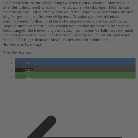
der ersten Schritte zur Versöhnung zwischen Deutschen und Polen war der
Brief der polnischen Bischöfe an ihre deutschen Amtskollegen 1965. „Es war
dann die mutige und selbstbewusste deutsche Ostpolitik Willy Brandts, die den
Weg frei gemacht hat für eine völlig neue Gestaltung des Verhältnisses
zwischen beiden Völkern und die Sicherung des Friedens in Europa“, sagte
Lange. Brandt erhielt für diese Leistung den Friedensnobelpreis. Von großer
Bedeutung für die Entwicklung des deutsch-polnischen Verhältnisses war auch
der Beitrag Polens zum Fall des Eisernen Vorhangs und damit zur Deutschen
Einheit. 1991 folgte dann der Abschluss des Deutsch-Polnischen
Nachbarschaftsvertrags.
Foto: Pixabay.com
teilen
teilen
teilen