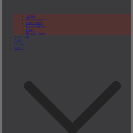
Teltow
Kleinmachnow
Stahnsdorf
Ludwigsfelde
Berlin
Brandenburg
Wirtschaft
Politik
Bildung
Kultur