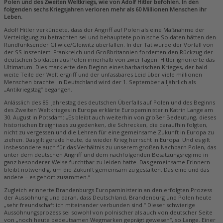
Polen und des Zweiten Weltkriegs, wie von Adolf Hitler befohlen. In den
folgenden sechs Kriegsjahren verloren mehr als 60 Millionen Menschen ihr
Leben.
Adolf Hitler verkündete, dass der Angriff auf Polen als eine Maßnahme der
Verteidigung zu betrachten sei und behauptete polnische Soldaten hätten den
Rundfunksender Gliwice/Gleiwitz überfallen. In der Tat wurde der Vorfall von
der SS inszeniert. Frankreich und Großbritannien forderten den Rückzug der
deutschen Soldaten aus Polen innerhalb von zwei Tagen. Hitler ignorierte das
Ultimatum. Dies markierte den Beginn eines barbarischen Krieges, der bald
weite Teile der Welt ergriff und der unfassbares Leid über viele millionen
Menschen brachte. In Deutschland wird der 1. September alljährlich als
„Antikriegstag“ begangen.
Anlässlich des 85. Jahrestag des deutschen Überfalls auf Polen und des Beginns
des Zweiten Weltkrieges in Europa erklärte Europaministerin Katrin Lange
am
30. August in Potsdam: „Es bleibt auch weiterhin von großer Bedeutung, dieses
historischen Ereignisses zu gedenken, die Schrecken, die daraufhin folgten,
nicht zu vergessen und die Lehren für eine gemeinsame Zukunft in Europa zu
ziehen. Das gilt gerade heute, da wieder Krieg herrscht in Europa. Und es gilt
insbesondere auch für das Verhältnis zu unserem großen Nachbarn Polen, das
unter dem deutschen Angriff und dem nachfolgenden Besatzungsregime in
ganz besonderer Weise furchtbar zu leiden hatte. Das gemeinsame Erinnern
bleibt notwendig, um die Zukunft gemeinsam zu gestalten. Das eine und das
andere – es gehört zusammen.“
Zugleich erinnerte Brandenburgs Europaministerin an den erfolgten Prozess
der Aussöhnung und daran, dass Deutschland, Brandenburg und Polen heute
„sehr freundschaftlich miteinander verbunden sind.“ Dieser schwierige
Aussöhnungsprozess sei sowohl von polnischer als auch von deutscher Seite
von „noch heute bedeutsamen Wegmarken geprägt gewesen“, so Lange. Einer