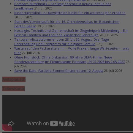
Potsdam-Mittelmark – Kreistag beschließt neues Leitbild des
Landkreises
31. Juli 2026
Kindertagesklinik in Ludwigsfelde bleibt für ein weiteres Jahr erhalten
30. Juli 2026
Start des Vorverkaufs für die 16. Orchideenschau im Botanischen
Garten Berlin
29. Juli 2026
Nostalgie, Technik und Gemeinschaft im Ziegeleipark Mildenberg – Ein
Fest für Familien und Freunde klassischer Fahrzeuge
28. Juli 2026
Teltower Altstadtsommer vom 28. bis 30. August: Drei Tage
Unterhaltung und Programm für die ganze Familie
27. Juli 2026
Warten auf den Facharzttermin – Volle Praxen, lange Wartezeiten – was
tun?
27. Juli 2026
Ohne Frühstück. Ohne Diskussion. 80 Jahre DEFA-Filme: Neue
Sonderausstellung im Filmmuseum Potsdam, 24.07.2026 bis 2.05.2027
26.
Juli 2026
Save the Date: Partielle Sonnenfinsternis am 12. August
26. Juli 2026
Amtsplausch
TeltowKanal