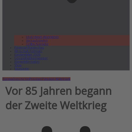
lokal.report abonnieren
Verkaufsstellen
Online Ausgabe
Regional Rundschau
Wirtschaft.Kompakt
Karriereleiter 2026
Gesundheitswegweiser
Bürgerinformation
Shop
Newsletter
Europa
Geschichte
Potsdam
Potsdam-Mittelmark
Vor 85 Jahren begann
der Zweite Weltkrieg