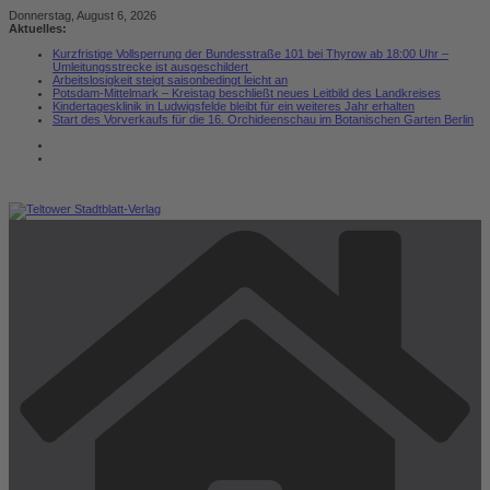
Zum
Donnerstag, August 6, 2026
Inhalt
Aktuelles:
springen
Kurzfristige Vollsperrung der Bundesstraße 101 bei Thyrow ab 18:00 Uhr –
Umleitungsstrecke ist ausgeschildert
Arbeitslosigkeit steigt saisonbedingt leicht an
Potsdam-Mittelmark – Kreistag beschließt neues Leitbild des Landkreises
Kindertagesklinik in Ludwigsfelde bleibt für ein weiteres Jahr erhalten
Start des Vorverkaufs für die 16. Orchideenschau im Botanischen Garten Berlin