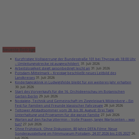
Neueste Beiträge
Kurzfristige Vollsperrung der Bundesstraße 101 bei Thyrow ab 18:00 Uhr
– Umleitungsstrecke ist ausgeschildert
31. Juli 2026
Arbeitslosigkeit steigt saisonbedingt leicht an
31. Juli 2026
Potsdam-Mittelmark – Kreistag beschließt neues Leitbild des
Landkreises
31. Juli 2026
Kindertagesklinik in Ludwigsfelde bleibt für ein weiteres Jahr erhalten
30. Juli 2026
Start des Vorverkaufs für die 16. Orchideenschau im Botanischen
Garten Berlin
29. Juli 2026
Nostalgie, Technik und Gemeinschaft im Ziegeleipark Mildenberg – Ein
Fest für Familien und Freunde klassischer Fahrzeuge
28. Juli 2026
Teltower Altstadtsommer vom 28. bis 30. August: Drei Tage
Unterhaltung und Programm für die ganze Familie
27. Juli 2026
Warten auf den Facharzttermin – Volle Praxen, lange Wartezeiten – was
tun?
27. Juli 2026
Ohne Frühstück. Ohne Diskussion. 80 Jahre DEFA-Filme: Neue
Sonderausstellung im Filmmuseum Potsdam, 24.07.2026 bis 2.05.2027
26.
Juli 2026