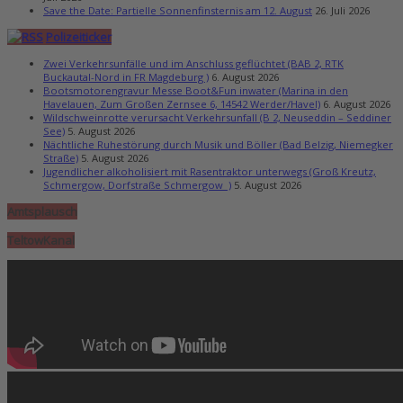
Save the Date: Partielle Sonnenfinsternis am 12. August
26. Juli 2026
Polizeiticker
Zwei Verkehrsunfälle und im Anschluss geflüchtet (BAB 2, RTK
Buckautal-Nord in FR Magdeburg )
6. August 2026
Bootsmotorengravur Messe Boot&Fun inwater (Marina in den
Havelauen, Zum Großen Zernsee 6, 14542 Werder/Havel)
6. August 2026
Wildschweinrotte verursacht Verkehrsunfall (B 2, Neuseddin – Seddiner
See)
5. August 2026
Nächtliche Ruhestörung durch Musik und Böller (Bad Belzig, Niemegker
Straße)
5. August 2026
Jugendlicher alkoholisiert mit Rasentraktor unterwegs (Groß Kreutz,
Schmergow, Dorfstraße Schmergow )
5. August 2026
Amtsplausch
TeltowKanal