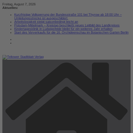
Zum
Freitag, August 7, 2026
Inhalt
Aktuelles:
springen
Kurzfristige Vollsperrung der Bundesstraße 101 bei Thyrow ab 18:00 Uhr –
Umleitungsstrecke ist ausgeschildert
Arbeitslosigkeit steigt saisonbedingt leicht an
Potsdam-Mittelmark – Kreistag beschließt neues Leitbild des Landkreises
Kindertagesklinik in Ludwigsfelde bleibt für ein weiteres Jahr erhalten
Start des Vorverkaufs für die 16. Orchideenschau im Botanischen Garten Berlin