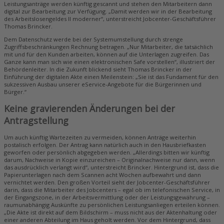
Leistungsanträge werden künftig gescannt und stehen den Mitarbeitern dann
digital zur Bearbeitung zur Verfügung. „Damit werden wir in der Bearbeitung
des Arbeitslosengeldes II moderner“, unterstreicht Jobcenter-Geschäftsführer
Thomas Brincker.
Dem Datenschutz werde bei der Systemumstellung durch strenge
Zugriffsbeschränkungen Rechnung betragen. „Nur Mitarbeiter, die tatsächlich
mit und für den Kunden arbeiten, können auf die Unterlagen zugreifen. Das
Ganze kann man sich wie einen elektronischen Safe vorstellen“, illustriert der
Behördenleiter. In die Zukunft blickend sieht Thomas Brincker in der
Einführung der digitalen Akte einen Meilenstein: „Sie ist das Fundament für den
sukzessiven Ausbau unserer eService-Angebote für die Bürgerinnen und
Bürger.“
Keine gravierenden Änderungen bei der
Antragstellung
Um auch künftig Wartezeiten zu vermeiden, können Anträge weiterhin
postalisch erfolgen. Der Antrag kann natürlich auch in den Hausbriefkasten
geworfen oder persönlich abgegeben werden. „Allerdings bitten wir künftig
darum, Nachweise in Kopie einzureichen – Originalnachweise nur dann, wenn
das ausdrücklich verlangt wird“, unterstreicht Brincker. Hintergrund ist, dass die
Papierunterlagen nach dem Scannen acht Wochen aufbewahrt und dann
vernichtet werden. Den großen Vorteil sieht der Jobcenter-Geschäftsführer
darin, dass die Mitarbeiter des Jobcenters – egal ob im telefonischen Service, in
der Eingangszone, in der Arbeitsvermittlung oder der Leistungsgewährung –
raumunabhängig Auskünfte zu persönlichen Leistungsanliegen erteilen können.
„Die Akte ist direkt auf dem Bildschirm – muss nicht aus der Aktenhaltung oder
einer anderen Abteilung im Haus geholt werden. Vor dem Hintergrund, dass