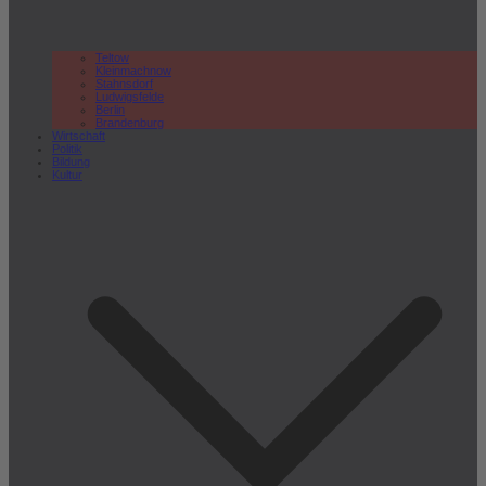
Teltow
Kleinmachnow
Stahnsdorf
Ludwigsfelde
Berlin
Brandenburg
Wirtschaft
Politik
Bildung
Kultur