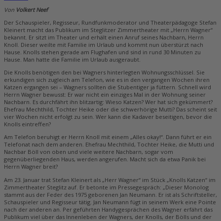
Von
Volkert Neef
Der Schauspieler, Regisseur, Rundfunkmoderator und Theaterpädagoge Stefan
Kleinert macht das Publikum im Steglitzer Zimmertheater mit „Herrn Wagner“
bekannt. Er sitzt im Theater und erhält einen Anruf seines Nachbarn, Herrn
Knoll. Dieser weilte mit Familie im Urlaub und kommt nun überstürzt nach
Hause. Knolls stehen gerade am Flughafen und sind in rund 30 Minuten zu
Hause. Man hatte die Familie im Urlaub ausgeraubt.
Die Knolls benötigen den bei Wagners hinterlegten Wohnungsschlüssel. Sie
erkundigen sich zugleich am Telefon, wie es in den vergangen Wochen ihren
Katzen ergangen sei – Wagners sollten die Stubentiger ja füttern. Schnell wird
Herrn Wagner bewusst: Er war nicht ein einziges Mal in der Wohnung seiner
Nachbarn. Es durchfährt ihn blitzartig: Wieso Katzen? Wer hat sich gekümmert?
Ehefrau Mechthild, Tochter Heike oder die schwerhörige Mutti? Das scheint seit
vier Wochen nicht erfolgt zu sein. Wer kann die Kadaver beseitigen, bevor die
Knolls eintreffen?
Am Telefon beruhigt er Herrn Knoll mit einem „Alles okay!“. Dann führt er ein
Telefonat nach dem anderen. Ehefrau Mechthild, Tochter Heike, die Mutti und
Nachbar Böll von oben und viele weitere Nachbarn, sogar vom
gegenüberliegenden Haus, werden angerufen. Macht sich da etwa Panik bei
Herrn Wagner breit?
Am 23. Januar trat Stefan Kleinert als „Herr Wagner“ im Stück „Knolls Katzen“ im
Zimmertheater Steglitz auf. Er betonte im Pressegespräch: „Dieser Monolog
stammt aus der Feder des 1975 geborenen Jan Neumann. Er ist als Schriftsteller,
Schauspieler und Regisseur tätig. Jan Neumann fügt in seinem Werk eine Pointe
nach der anderen an. Per geführten Handygesprächen des Wagner erfährt das
Publikum viel über das Innenleben der Wagners, der Knolls, der Bölls und der