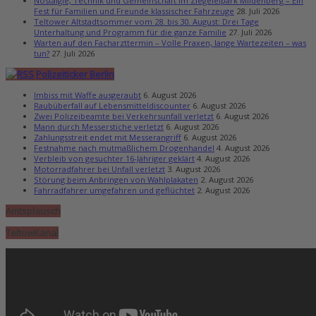
Nostalgie, Technik und Gemeinschaft im Ziegeleipark Mildenberg – Ein
Fest für Familien und Freunde klassischer Fahrzeuge
28. Juli 2026
Teltower Altstadtsommer vom 28. bis 30. August: Drei Tage
Unterhaltung und Programm für die ganze Familie
27. Juli 2026
Warten auf den Facharzttermin – Volle Praxen, lange Wartezeiten – was
tun?
27. Juli 2026
Polizeiticker Berlin
Imbiss mit Waffe ausgeraubt
6. August 2026
Raubüberfall auf Lebensmitteldiscounter
6. August 2026
Zwei Polizeibeamte bei Verkehrsunfall verletzt
6. August 2026
Mann durch Messerstiche verletzt
6. August 2026
Zahlungsstreit endet mit Messerangriff
6. August 2026
Festnahme nach mutmaßlichem Drogenhandel
4. August 2026
Verbleib von gesuchter 16-Jähriger geklärt
4. August 2026
Motorradfahrer bei Unfall verletzt
3. August 2026
Störung beim Anbringen von Wahlplakaten
2. August 2026
Fahrradfahrer umgefahren und geflüchtet
2. August 2026
Amtsplausch
TeltowKanal