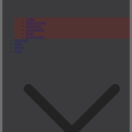
Teltow
Kleinmachnow
Stahnsdorf
Ludwigsfelde
Berlin
Brandenburg
Wirtschaft
Politik
Bildung
Kultur