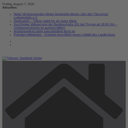
Zum
Freitag, August 7, 2026
Inhalt
Aktuelles:
springen
Netto-Vereinsspenden-Aktion begünstigt dieses Jahr den Tierschutz
Ludwigsfelde e.V.
Stadtradeln – Teltow radelt für ein gutes Klima
Kurzfristige Vollsperrung der Bundesstraße 101 bei Thyrow ab 18:00 Uhr –
Umleitungsstrecke ist ausgeschildert
Arbeitslosigkeit steigt saisonbedingt leicht an
Potsdam-Mittelmark – Kreistag beschließt neues Leitbild des Landkreises