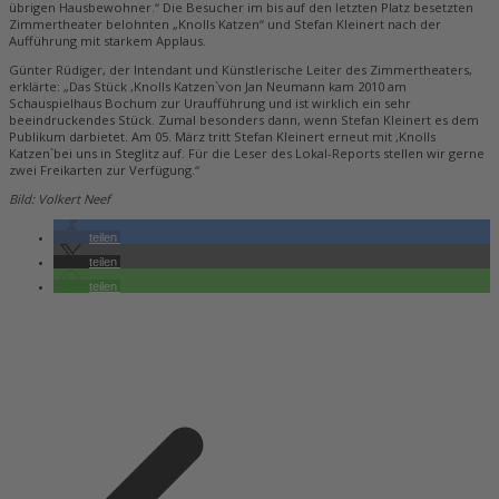
übrigen Hausbewohner.“ Die Besucher im bis auf den letzten Platz besetzten
Zimmertheater belohnten „Knolls Katzen“ und Stefan Kleinert nach der
Aufführung mit starkem Applaus.
Günter Rüdiger, der Intendant und Künstlerische Leiter des Zimmertheaters,
erklärte: „Das Stück ,Knolls Katzen`von Jan Neumann kam 2010 am
Schauspielhaus Bochum zur Uraufführung und ist wirklich ein sehr
beeindruckendes Stück. Zumal besonders dann, wenn Stefan Kleinert es dem
Publikum darbietet. Am 05. März tritt Stefan Kleinert erneut mit ,Knolls
Katzen`bei uns in Steglitz auf. Für die Leser des Lokal-Reports stellen wir gerne
zwei Freikarten zur Verfügung.“
Bild: Volkert Neef
teilen
teilen
teilen