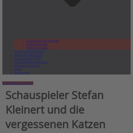
lokal.report abonnieren
Verkaufsstellen
Online Ausgabe
Regional Rundschau
Wirtschaft.Kompakt
Karriereleiter 2026
Gesundheitswegweiser
Bürgerinformation
Shop
Newsletter
Berlin
Kultur
Lebensart
Schauspieler Stefan
Kleinert und die
vergessenen Katzen