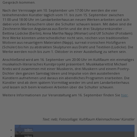
Gespräch kommen.
Nach der Vernissage am 10. September um 17:00 Uhr werden die vier
teilnehmenden Künstler täglich vom 11. bis zum 15. September zwischen
11:00 und 18:00 Uhr im Landarbeiterhaus an neuen Werken arbeiten und sich
dabei von den Besuchern über die Schulter schauen lassen. Mit dabei sind die
Zeichnerin Marion ­Angulanza aus Berlin und die drei Skulpturenkünstler ­
Bettina Lüdicke (Berlin), Anna Martha Napp ­(Wismar) und Ulf Schüler (Potsdam).
Ihre Werke könnten unterschiedlicher nicht sein, reichen von traditionellen
Motiven aus neuartigem Materialen (Napp), surreal-ironischen Holzfiguren
(Schüler) bis hin zu abstrakten Skulpturen aus Draht und Textilien (Lüdicke). Die
Werke werden noch bis zum 1. Oktober in einer Ausstellung zu sehen sein.
Anschließend wird am 16. September um 20:00 Uhr im KultRaum ein einmaliges
musikalisch-literarisches Kunstprojekt präsentiert. Musikkabarettist Michael
Krebs wird zusammen mit einer Musikerin, drei Musikern und einem Poetry-
Dichter den ganzen Samstag Ideen und Impulse von den ausstellenden
Künstlern aufnehmen und daraus ein abendliches Programm erarbeiten. Die
Künstler sind ab dem spätem Vormittag wieder im und am Landarbeiterhaus
und lassen sich beim kreativen Arbeiten über die Schulter schauen.
Weitere Informationen zur Veranstaltung am 16. September finden Sie
hier
.
Text: neb; Fotocollage: KultRaum Kleinmachnow/ Künstler
teilen
teilen