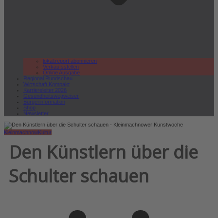
lokal.report abonnieren
Verkaufsstellen
Online Ausgabe
Regional Rundschau
Wirtschaft.Kompakt
Karriereleiter 2026
Gesundheitswegweiser
Bürgerinformation
Shop
Newsletter
Kleinmachnow
Kultur
Den Künstlern über die
Schulter schauen