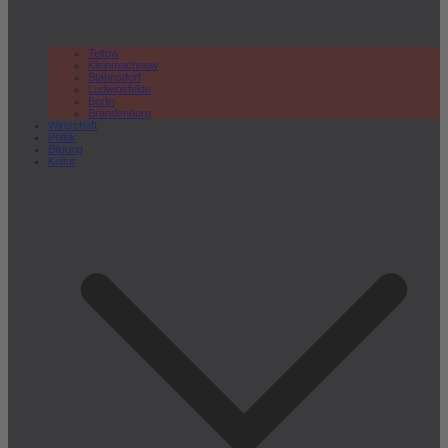
Teltow
Kleinmachnow
Stahnsdorf
Ludwigsfelde
Berlin
Brandenburg
Wirtschaft
Politik
Bildung
Kultur