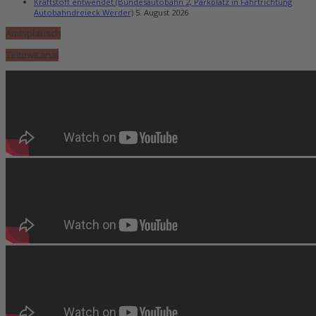
Kraftstoff entwendet (Bundesautobahn 2, Parkplatz in Fahrtrichtung
Autobahndreieck Werder)
5. August 2026
Amtsplausch
TeltowKanal