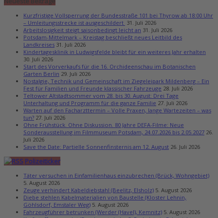
Neueste Beiträge
Kurzfristige Vollsperrung der Bundesstraße 101 bei Thyrow ab 18:00 Uhr
– Umleitungsstrecke ist ausgeschildert
31. Juli 2026
Arbeitslosigkeit steigt saisonbedingt leicht an
31. Juli 2026
Potsdam-Mittelmark – Kreistag beschließt neues Leitbild des
Landkreises
31. Juli 2026
Kindertagesklinik in Ludwigsfelde bleibt für ein weiteres Jahr erhalten
30. Juli 2026
Start des Vorverkaufs für die 16. Orchideenschau im Botanischen
Garten Berlin
29. Juli 2026
Nostalgie, Technik und Gemeinschaft im Ziegeleipark Mildenberg – Ein
Fest für Familien und Freunde klassischer Fahrzeuge
28. Juli 2026
Teltower Altstadtsommer vom 28. bis 30. August: Drei Tage
Unterhaltung und Programm für die ganze Familie
27. Juli 2026
Warten auf den Facharzttermin – Volle Praxen, lange Wartezeiten – was
tun?
27. Juli 2026
Ohne Frühstück. Ohne Diskussion. 80 Jahre DEFA-Filme: Neue
Sonderausstellung im Filmmuseum Potsdam, 24.07.2026 bis 2.05.2027
26.
Juli 2026
Save the Date: Partielle Sonnenfinsternis am 12. August
26. Juli 2026
Polizeiticker
Täter versuchen in Einfamilienhaus einzubrechen (Brück, Wohngebiet)
5. August 2026
Zeuge verhindert Kabeldiebstahl (Beelitz, Elsholz)
5. August 2026
Diebe stehlen Kabelmaterialien von Baustelle (Kloster Lehnin,
Göhlsdorf, Emstaler Weg)
5. August 2026
Fahrzeugführer betrunken (Werder (Havel), Kemnitz)
5. August 2026