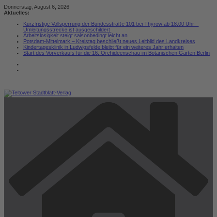
Zum
Donnerstag, August 6, 2026
Inhalt
Aktuelles:
springen
Kurzfristige Vollsperrung der Bundesstraße 101 bei Thyrow ab 18:00 Uhr –
Umleitungsstrecke ist ausgeschildert
Arbeitslosigkeit steigt saisonbedingt leicht an
Potsdam-Mittelmark – Kreistag beschließt neues Leitbild des Landkreises
Kindertagesklinik in Ludwigsfelde bleibt für ein weiteres Jahr erhalten
Start des Vorverkaufs für die 16. Orchideenschau im Botanischen Garten Berlin