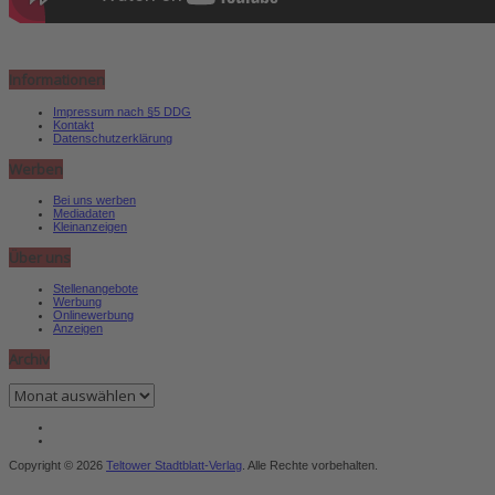
Informationen
Impressum nach §5 DDG
Kontakt
Datenschutzerklärung
Werben
Bei uns werben
Mediadaten
Kleinanzeigen
Über uns
Stellenangebote
Werbung
Onlinewerbung
Anzeigen
Archiv
Archiv
Copyright © 2026
Teltower Stadtblatt-Verlag
. Alle Rechte vorbehalten.